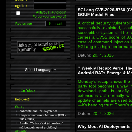
H
e
slo:
SGLang CVE-2026-5760 (CV
Aktivovat
a
utologin
GGUF Model Files
Forgot your password?
A critical security vulnerab
Registrace
successfully exploited, c
susceptible systems. The v
carries a CVSS score of 9.8
case of command injection le
SGLang is a high-performan
Datum:
20. 4. 2026
? Weekly Recap: Vercel H
Select Language
▼
Android RATs Emerge & M
Monday’s recap shows the sa
party tool becomes a way in,
.
download path is briefly
Infobox
extensions act normally wh
Nejnovější:
update channels are used to
—it’s bending trust. There’s 
Články:
Zabraňte zneužití svých dat
Datum:
20. 4. 2026
Skrytí oprávnění v Androidu (CVE-
2019-2089)
Studie: Třetina českých e-shopů
Why Most AI Deployments S
má bezpečnostní problémy!
Aktuality: