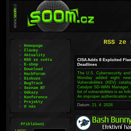
RSS ze 
Homepage
Články
Aktuality
RSS ze světa
CISA Adds 8 Exploited Flaw
E-shop
Deadlines
Download
The U.S. Cybersecurity and 
HackForum
Monday added eight new v
Diskuze
Vulnerabilities (KEV) catal
BugTrack
Catalyst SD-WAN Manager, ci
Seznam BT
list of vulnerabilities is as 
Odkazy
An improper authentication v
Konference
Projekty
Datum:
21. 4. 2026
O nás
.
Přihlášení
L
o
gin: