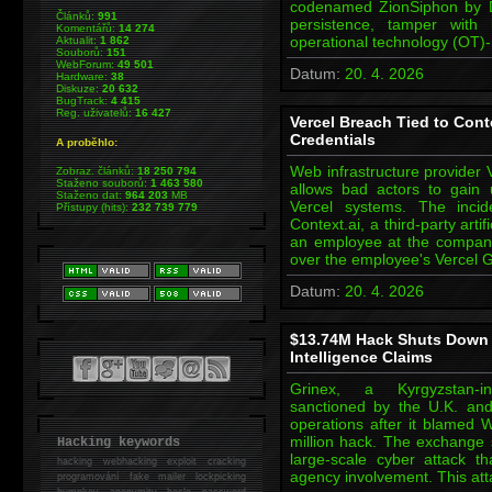
codenamed ZionSiphon by Dark
Článků:
991
persistence, tamper with 
Komentářů:
14 274
operational technology (OT)-
Aktualit:
1 862
Souborů:
151
WebForum:
49 501
Datum:
20. 4. 2026
Hardware:
38
Diskuze:
20 632
BugTrack:
4 415
Reg. uživatelů:
16 427
Vercel Breach Tied to Con
Credentials
A proběhlo:
Web infrastructure provider 
Zobraz. článků:
18 250 794
Staženo souborů:
1 463 580
allows bad actors to gain u
Staženo dat:
964 203
MB
Vercel systems. The inc
Přístupy (hits):
232 739 779
Context.ai, a third-party artif
an employee at the company
over the employee's Vercel
Datum:
20. 4. 2026
$13.74M Hack Shuts Down 
Intelligence Claims
Grinex, a Kyrgyzstan-in
sanctioned by the U.K. and 
operations after it blamed W
million hack. The exchange sa
Hacking keywords
large-scale cyber attack th
hacking
webhacking exploit cracking
agency involvement. This atta
programování fake mailer lockpicking
bumpkey anonymity heslo password