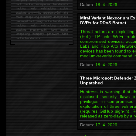
Datum:
18. 4. 2026
hack
hacker anonymous hackforums
hacking
heslo webhacking exploit
cracking anonymity programování fake
mailer lockpicking bumpkey anonymous
Mirai Variant Nexcorium Ex
password hack proxy hacker hackforums
DVRs for DDoS Botnet
hacking heslo webhacking exploit
cracking programování fake mailer
Threat actors are exploiting
lockpicking bumpkey password hack
(EoL) TP-Link Wi-Fi route
hacker
hackforums
compromised devices, accord
Labs and Palo Alto Network
devices has been found to e
medium-severity command inje
Datum:
18. 4. 2026
Three Microsoft Defender Z
Unpatched
Huntress is warning that th
disclosed security flaws 
privileges in compromised 
exploitation of three vulne
(requires GitHub sign-in),
released as zero-days by a 
Datum:
17. 4. 2026