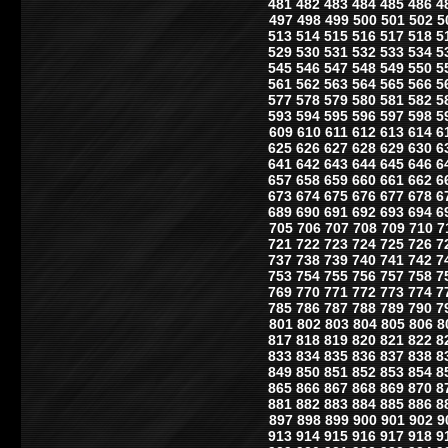
481
482
483
484
485
486
4
497
498
499
500
501
502
5
513
514
515
516
517
518
5
529
530
531
532
533
534
5
545
546
547
548
549
550
5
561
562
563
564
565
566
5
577
578
579
580
581
582
5
593
594
595
596
597
598
5
609
610
611
612
613
614
6
625
626
627
628
629
630
6
641
642
643
644
645
646
6
657
658
659
660
661
662
6
673
674
675
676
677
678
6
689
690
691
692
693
694
6
705
706
707
708
709
710
7
721
722
723
724
725
726
7
737
738
739
740
741
742
7
753
754
755
756
757
758
7
769
770
771
772
773
774
7
785
786
787
788
789
790
7
801
802
803
804
805
806
8
817
818
819
820
821
822
8
833
834
835
836
837
838
8
849
850
851
852
853
854
8
865
866
867
868
869
870
8
881
882
883
884
885
886
8
897
898
899
900
901
902
9
913
914
915
916
917
918
9