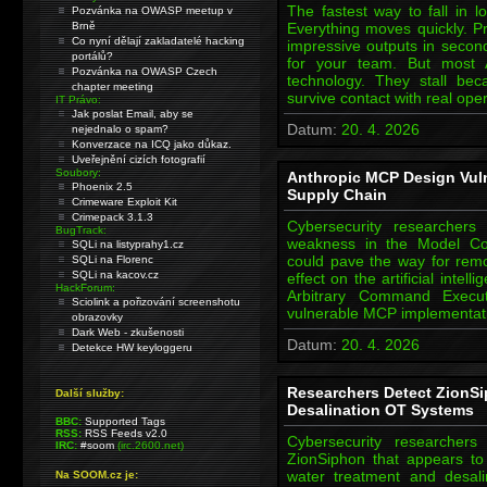
The fastest way to fall in l
Pozvánka na OWASP meetup v
Brně
Everything moves quickly. P
Co nyní dělají zakladatelé hacking
impressive outputs in second
portálů?
for your team. But most A
Pozvánka na OWASP Czech
technology. They stall be
chapter meeting
survive contact with real op
IT Právo:
Jak poslat Email, aby se
Datum:
20. 4. 2026
nejednalo o spam?
Konverzace na ICQ jako důkaz.
Uveřejnění cizích fotografií
Soubory:
Anthropic MCP Design Vuln
Phoenix 2.5
Supply Chain
Crimeware Exploit Kit
Crimepack 3.1.3
Cybersecurity researchers
BugTrack:
weakness in the Model Con
SQLi na listyprahy1.cz
could pave the way for rem
SQLi na Florenc
SQLi na kacov.cz
effect on the artificial intel
HackForum:
Arbitrary Command Execu
Sciolink a pořizování screenshotu
vulnerable MCP implementati
obrazovky
Dark Web - zkušenosti
Datum:
20. 4. 2026
Detekce HW keyloggeru
Researchers Detect ZionSip
Další služby:
Desalination OT Systems
BBC:
Supported Tags
RSS:
RSS Feeds v2.0
Cybersecurity researche
IRC:
#soom
(irc.2600.net)
ZionSiphon that appears to b
water treatment and desal
Na SOOM.cz je: