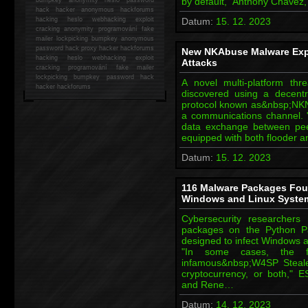
by default," Anthony Chavez,
hack
hacker anonymous hackforums
hacking
heslo webhacking exploit
Datum:
15. 12. 2023
cracking anonymity programování fake
mailer lockpicking bumpkey anonymous
password hack proxy hacker hackforums
New NKAbuse Malware Expl
hacking heslo webhacking exploit
Attacks
cracking programování fake mailer
lockpicking bumpkey password hack
A novel multi-platform th
hacker
hackforums
discovered using a decentra
protocol known as&nbsp;NKN
a communications channel. 
data exchange between peer
equipped with both flooder a
Datum:
15. 12. 2023
116 Malware Packages Foun
Windows and Linux Syste
Cybersecurity researchers
packages on the Python Pa
designed to infect Windows 
"In some cases, the f
infamous&nbsp;W4SP Stealer
cryptocurrency, or both," 
and Rene…
Datum:
14. 12. 2023