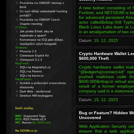
Pozvánka na OWASP meetup v
Brně
A new botnet consisting of f
Co nyní dělají zakladatelé hacking
Fortinet, and NETGEAR is bei
portálů?
for advanced persistent threa
Pozvánka na OWASP Czech
actor called&nbsp;Volt Typ
chapter meeting
Black Lotus Labs team at L
IT Právo:
is an amalgamation of two c
Jak poslat Email, aby se
nejednalo o spam?
Konverzace na ICQ jako důkaz.
Datum:
15. 12. 2023
Uveřejnění cizích fotografií
Soubory:
Phoenix 2.5
Crypto Hardware Wallet Le
Crimeware Exploit Kit
$600,000 Theft
Crimepack 3.1.3
BugTrack:
Crypto hardware wallet mak
SQLi na listyprahy1.cz
"@ledgerhq/connect-kit" npm
SQLi na Florenc
SQLi na kacov.cz
pushed malicious code th
HackForum:
$600,000&nbsp;in virtual a
Sciolink a pořizování screenshotu
result of a former employee
obrazovky
company said in a statement.
Dark Web - zkušenosti
Detekce HW keyloggeru
Datum:
15. 12. 2023
Další služby:
Bug or Feature? Hidden Web
BBC:
Supported Tags
Uncovered
RSS:
RSS Feeds v2.0
IRC:
#soom
(irc.2600.net)
Web Application Security con
ensure that a web applica
Na SOOM.cz je: