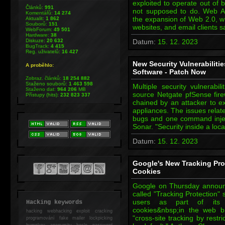
exploited to operate out of b
Článků:
991
not supposed to do. Web Ap
Komentářů:
14 274
the expansion of Web 2.0, 
Aktualit:
1 862
Souborů:
151
websites, and email clients s
WebForum:
49 501
Hardware:
38
Diskuze:
20 632
Datum:
15. 12. 2023
BugTrack:
4 415
Reg. uživatelů:
16 427
New Security Vulnerabiliti
A proběhlo:
Software - Patch Now
Zobraz. článků:
18 254 882
Staženo souborů:
1 463 598
Multiple security vulnerabi
Staženo dat:
964 206
MB
source Netgate pfSense firew
Přístupy (hits):
232 823 337
chained by an attacker to e
appliances. The issues relate
bugs and one command inject
Sonar. "Security inside a loc
Datum:
15. 12. 2023
Google's New Tracking Pro
Cookies
Google on Thursday announced
called "Tracking Protection"
users as part of its ef
Hacking keywords
cookies&nbsp;in the web br
hacking
webhacking exploit cracking
"cross-site tracking by restr
programování fake mailer lockpicking
bumpkey anonymity heslo password