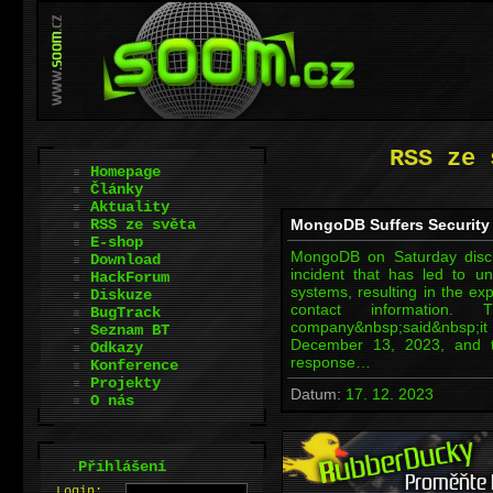
RSS ze 
Homepage
Články
Aktuality
RSS ze světa
MongoDB Suffers Security
E-shop
MongoDB on Saturday disclos
Download
incident that has led to un
HackForum
systems, resulting in the e
Diskuze
contact information.
BugTrack
company&nbsp;said&nbsp;it
Seznam BT
December 13, 2023, and tha
Odkazy
response…
Konference
Projekty
Datum:
17. 12. 2023
O nás
.
Přihlášení
L
o
gin: