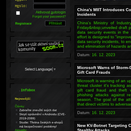
H
e
slo:
China's MIIT Introduces Co
Aktivovat
a
utologin
Incidents
Forgot your password?
China's Ministry of Indust
Registrace
Friday&nbsp;unveiled draft p
data security events in the
effort is designed to "impro
data security incidents, to en
and elimination of hazards 
Datum:
16. 12. 2023
Microsoft Warns of Storm-
Select Language
▼
Gift Card Frauds
Microsoft is warning of an up
threat cluster it's tracking
.
gift card fraud and theft
Infobox
phishing attacks against re
Nejnovější:
season. The goal of the att
that direct victims to adver
Články:
Zabraňte zneužití svých dat
Datum:
16. 12. 2023
Skrytí oprávnění v Androidu (CVE-
2019-2089)
Studie: Třetina českých e-shopů
New KV-Botnet Targeting Ci
má bezpečnostní problémy!
Stealthy Attacks
Aktuality: