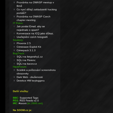
Pozvánka na OWASP meetup v
Brně
Co nyní dělají zakladatelé hacking
portálů?
Pozvánka na OWASP Czech
chapter meeting
IT Právo:
Jak poslat Email, aby se
nejednalo o spam?
Konverzace na ICQ jako důkaz.
Uveřejnění cizích fotografií
Soubory:
Phoenix 2.5
Crimeware Exploit Kit
Crimepack 3.1.3
BugTrack:
SQLi na listyprahy1.cz
SQLi na Florenc
SQLi na kacov.cz
HackForum:
Sciolink a pořizování screenshotu
obrazovky
Dark Web - zkušenosti
Detekce HW keyloggeru
Další služby:
BBC:
Supported Tags
RSS:
RSS Feeds v2.0
IRC:
#soom
(irc.2600.net)
Na SOOM.cz je: