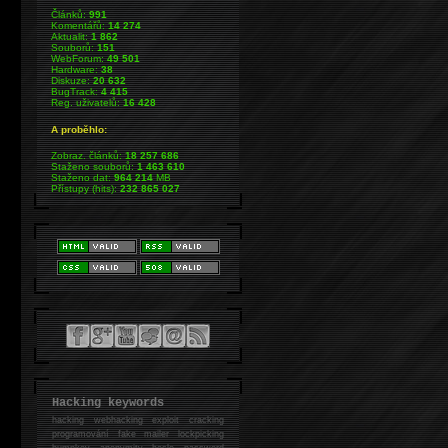
Článků:
991
Komentářů:
14 274
Aktualit:
1 862
Souborů:
151
WebForum:
49 501
Hardware:
38
Diskuze:
20 632
BugTrack:
4 415
Reg. uživatelů:
16 428
A proběhlo:
Zobraz. článků:
18 257 686
Staženo souborů:
1 463 610
Staženo dat:
964 214
MB
Přístupy (hits):
232 865 027
Hacking keywords
hacking
webhacking exploit cracking
programování fake mailer lockpicking
bumpkey anonymity heslo password