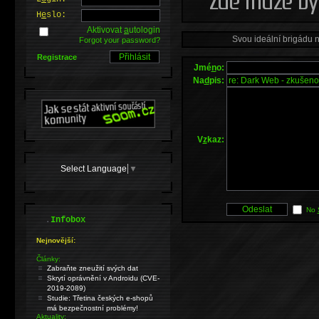
H
e
slo:
Aktivovat
a
utologin
Svou ideální brigádu 
Forgot your password?
Registrace
Jmé
n
o:
Na
d
pis:
V
z
kaz:
Select Language
▼
No
.
Infobox
Nejnovější:
Články:
Zabraňte zneužití svých dat
Skrytí oprávnění v Androidu (CVE-
2019-2089)
Studie: Třetina českých e-shopů
má bezpečnostní problémy!
Aktuality: