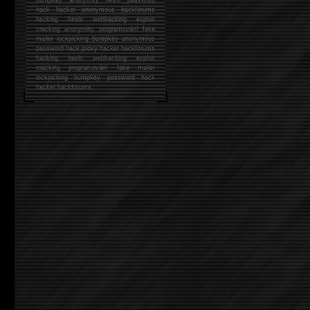
hack
hacker anonymous hackforums
hacking
heslo webhacking exploit
cracking anonymity programování fake
mailer lockpicking bumpkey anonymous
password hack proxy hacker hackforums
hacking heslo webhacking exploit
cracking programování fake mailer
lockpicking bumpkey password hack
hacker
hackforums