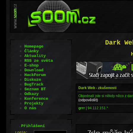
Dark We
Homepage
Články
Aktuality
RSS ze světa
E-shop
Download
HackForum
Diskuze
BugTrack
Dark Web - zkušenosti
Seznam BT
Odkazy
Objednali jste si někdy něco z d
Konference
(odpovědět)
Projekty
O nás
grrr
|
94.112.151.*
.
Přihlášení
L
o
gin: