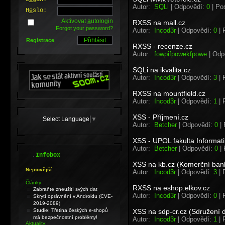
Autor:
SQLi
| Odpovědí:
0
| Pos
H
e
slo:
Aktivovat
a
utologin
RXSS na mall.cz
Forgot your password?
Autor:
Incod3r
| Odpovědí:
0
| 
Registrace
RXSS - recenze.cz
Autor:
fowpifpowekfpowe
| Odp
SQLi na ikvalita.cz
Autor:
Incod3r
| Odpovědí:
3
| 
RXSS na mountfield.cz
Autor:
Incod3r
| Odpovědí:
1
| 
XSS - Příjmení.cz
Select Language
▼
Autor:
Betcher
| Odpovědí:
0
| 
XSS - UPOL fakulta Informati
Autor:
Betcher
| Odpovědí:
0
| 
.
Infobox
XSS na kb.cz (Komerční ban
Nejnovější:
Autor:
Incod3r
| Odpovědí:
3
| 
Články:
RXSS na eshop.elkov.cz
Zabraňte zneužití svých dat
Autor:
Incod3r
| Odpovědí:
0
| 
Skrytí oprávnění v Androidu (CVE-
2019-2089)
Studie: Třetina českých e-shopů
XSS na sdp-cr.cz (Sdružení 
má bezpečnostní problémy!
Autor:
Incod3r
| Odpovědí:
1
| 
Aktuality: