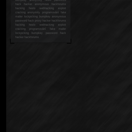
hack
hacker anonymous hackforums
hacking
heslo webhacking exploit
cracking anonymity programování fake
mailer lockpicking bumpkey anonymous
password hack proxy hacker hackforums
hacking heslo webhacking exploit
cracking programování fake mailer
lockpicking bumpkey password hack
hacker
hackforums