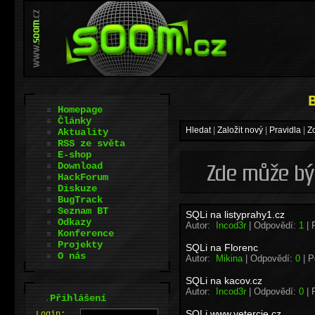
Homepage
Články
Hledat
|
Založit nový
|
Pravidla
|
Z
Aktuality
RSS ze světa
E-shop
Download
HackForum
Diskuze
BugTrack
Seznam BT
SQLi na listyprahy1.cz
Odkazy
Autor:
Incod3r
| Odpovědí:
1
| 
Konference
Projekty
SQLi na Florenc
O nás
Autor:
Mikina
| Odpovědí:
0
| P
SQLi na kacov.cz
Autor:
Incod3r
| Odpovědí:
0
| 
.
Přihlášení
SQLi www.vetercie.cz
L
o
gin: