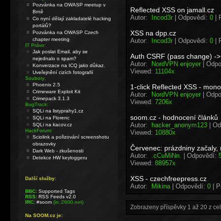
Pozvánka na OWASP meetup v
Reflected XSS on jamall.cz
Brně
Autor:
Incod3r
| Odpovědí:
0
| 
Co nyní dělají zakladatelé hacking
portálů?
XSS na dpp.cz
Pozvánka na OWASP Czech
chapter meeting
Autor:
Incod3r
| Odpovědí:
0
| 
IT Právo:
Jak poslat Email, aby se
Auth CSRF (pass change) -> 
nejednalo o spam?
Autor:
NordVPN enjoyer
| Odpo
Konverzace na ICQ jako důkaz.
Viewed:
11104x
Uveřejnění cizích fotografií
Soubory:
Phoenix 2.5
1-click Reflected XSS - mon
Crimeware Exploit Kit
Autor:
NordVPN enjoyer
| Odpo
Crimepack 3.1.3
Viewed:
7206x
BugTrack:
SQLi na listyprahy1.cz
soom.cz - hodnocení článků
SQLi na Florenc
Autor:
hacker_anonym123
| Od
SQLi na kacov.cz
HackForum:
Viewed:
10880x
Sciolink a pořizování screenshotu
obrazovky
Červenec: prázdniny začaly,
Dark Web - zkušenosti
Autor:
.cCuMiNn.
| Odpovědí:
5
Detekce HW keyloggeru
Viewed:
88957x
XSS - czechfreepress.cz
Další služby:
Autor:
Mikina
| Odpovědí:
0
| P
BBC:
Supported Tags
RSS:
RSS Feeds v2.0
IRC:
#soom
(irc.2600.net)
Zobrazeny příspěvky 1 až 20 z ce
Na SOOM.cz je: