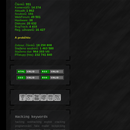
Článků:
991
Komentářů:
14 274
Aktualit:
1 862
Souborů:
151
WebForum:
49 501
Hardware:
38
Diskuze:
20 632
BugTrack:
4 415
Reg. uživatelů:
16 427
A proběhlo:
Zobraz. článků:
18 250 808
Staženo souborů:
1 463 580
Staženo dat:
964 203
MB
Přístupy (hits):
232 741 840
Hacking keywords
hacking
webhacking exploit cracking
programování fake mailer lockpicking
bumpkey anonymity heslo password