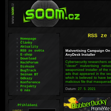
RSS ze 
Homepage
Články
Aktuality
RSS ze světa
Malvertising Campaign On 
E-shop
AnyDesk Installer
Download
Cybersecurity researchers on
HackForum
"clever" malvertising net
Diskuze
weaponized installer of the
BugTrack
ads that appeared in the se
Seznam BT
which is believed to have be
Odkazy
malicious file that masquer
Konference
Projekty
Datum:
27. 5. 2021
O nás
.
Přihlášení
L
o
gin: