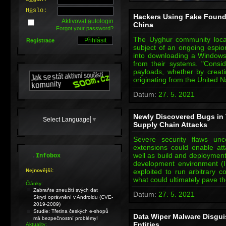
H
e
slo:
Hackers Using Fake Founda
Aktivovat
a
utologin
China
Forgot your password?
The Uyghur community loca
Registrace
subject of an ongoing espio
into downloading a Windows
from their systems. "Consid
payloads, whether by creat
originating from the United 
Datum:
27. 5. 2021
Newly Discovered Bugs in
Select Language
▼
Supply Chain Attacks
Severe security flaws un
extensions could enable at
.
well as build and deployment
Infobox
development environment (I
Nejnovější:
exploited to run arbitrary 
what could ultimately pave t
Články:
Zabraňte zneužití svých dat
Datum:
27. 5. 2021
Skrytí oprávnění v Androidu (CVE-
2019-2089)
Studie: Třetina českých e-shopů
Data Wiper Malware Disgui
má bezpečnostní problémy!
Entities
Aktuality: