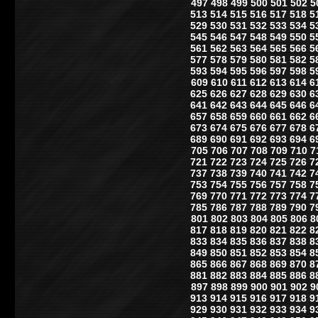
497
498
499
500
501
502
5
513
514
515
516
517
518
5
529
530
531
532
533
534
5
545
546
547
548
549
550
5
561
562
563
564
565
566
5
577
578
579
580
581
582
5
593
594
595
596
597
598
5
609
610
611
612
613
614
6
625
626
627
628
629
630
6
641
642
643
644
645
646
6
657
658
659
660
661
662
6
673
674
675
676
677
678
6
689
690
691
692
693
694
6
705
706
707
708
709
710
7
721
722
723
724
725
726
7
737
738
739
740
741
742
7
753
754
755
756
757
758
7
769
770
771
772
773
774
7
785
786
787
788
789
790
7
801
802
803
804
805
806
8
817
818
819
820
821
822
8
833
834
835
836
837
838
8
849
850
851
852
853
854
8
865
866
867
868
869
870
8
881
882
883
884
885
886
8
897
898
899
900
901
902
9
913
914
915
916
917
918
9
929
930
931
932
933
934
9