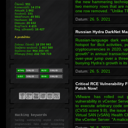
the new hammering techniq
Článků:
991
two memory rows that are no
Komentářů:
14 274
one row removed. "Unlike TR
Aktualit:
1 862
Souborů:
151
WebForum:
49 501
Datum:
26. 5. 2021
Hardware:
38
Diskuze:
20 632
BugTrack:
4 415
Reg. uživatelů:
16 427
Russian Hydra DarkNet Mar
A proběhlo:
Russian-language dark we
hotspot for illicit activities
Zobraz. článků:
18 250 982
Staženo souborů:
1 463 580
cryptocurrencies in 2020, up
Staženo dat:
964 203
MB
growth" in annual transacti
Přístupy (hits):
232 749 719
over-year jump over a three
buoying Hydra's growth is its
Datum:
26. 5. 2021
Critical RCE Vulnerability
Patch Now!
VMware has rolled out pa
vulnerability in vCenter Ser
to execute arbitrary code 
(CVSS score 9.8), the issue s
Virtual SAN (vSAN) Health Ch
Hacking keywords
the vCenter Server. "A malic
hacking
webhacking exploit cracking
programování fake mailer lockpicking
Datum:
26. 5. 2021
bumpkey anonymity heslo password