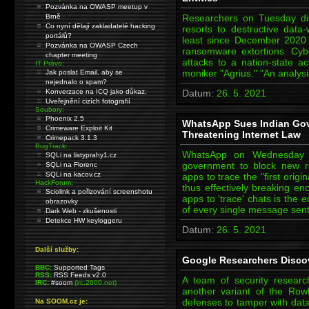
Pozvánka na OWASP meetup v
Brně
Researchers on Tuesday di
Co nyní dělají zakladatelé hacking
resorts to destructive data-w
portálů?
least since December 2020 t
Pozvánka na OWASP Czech
ransomware extortions. Cybe
chapter meeting
attacks to a nation-state act
IT Právo:
moniker "Agrius." "An analysi
Jak poslat Email, aby se
nejednalo o spam?
Konverzace na ICQ jako důkaz.
Datum:
26. 5. 2021
Uveřejnění cizích fotografií
Soubory:
Phoenix 2.5
WhatsApp Sues Indian Gov
Crimeware Exploit Kit
Threatening Internet Law
Crimepack 3.1.3
BugTrack:
WhatsApp on Wednesday fi
SQLi na listyprahy1.cz
government to block new r
SQLi na Florenc
SQLi na kacov.cz
apps to trace the "first orig
HackForum:
thus effectively breaking en
Sciolink a pořizování screenshotu
apps to 'trace' chats is the e
obrazovky
of every single message se
Dark Web - zkušenosti
Detekce HW keyloggeru
Datum:
26. 5. 2021
Další služby:
Google Researchers Disco
BBC:
Supported Tags
RSS:
RSS Feeds v2.0
A team of security resear
IRC:
#soom
(irc.2600.net)
another variant of the Row
defenses to tamper with dat
Na SOOM.cz je: