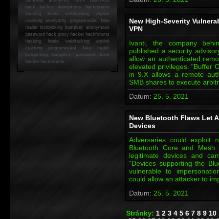
hack
hacker anonymous hackforums
hacking
heslo webhacking exploit
New High-Severity Vulnera
cracking anonymity programování fake
mailer lockpicking bumpkey anonymous
VPN
password hack proxy hacker hackforums
hacking heslo webhacking exploit
Ivanti, the company beh
cracking programování fake mailer
published a security advisory
lockpicking bumpkey password hack
allow an authenticated remot
hacker
hackforums
elevated privileges. "Buffer
in 9.X allows a remote auth
SMB shares to execute arbitr
Datum:
25. 5. 2021
New Bluetooth Flaws Let A
Devices
Adversaries could exploit 
Bluetooth Core and Mesh P
legitimate devices and car
"Devices supporting the Bl
vulnerable to impersonatio
could allow an attacker to i
Datum:
25. 5. 2021
Stránky:
1
2
3
4
5
6
7
8
9
10