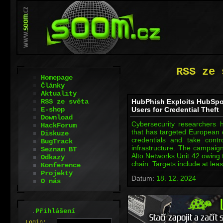
RSS ze 
Homepage
Články
Aktuality
RSS ze světa
HubPhish Exploits HubSpot
E-shop
Users for Credential Theft
Download
Cybersecurity researchers
HackForum
that has targeted European 
Diskuze
credentials and take contr
BugTrack
infrastructure. The campa
Seznam BT
Alto Networks Unit 42 owing 
Odkazy
chain. Targets include at le
Konference
Projekty
Datum:
18. 12. 2024
O nás
.
Přihlášení
L
o
gin: