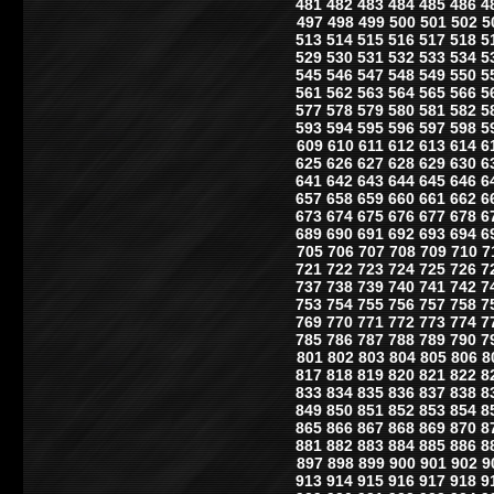
481
482
483
484
485
486
4
497
498
499
500
501
502
5
513
514
515
516
517
518
5
529
530
531
532
533
534
5
545
546
547
548
549
550
5
561
562
563
564
565
566
5
577
578
579
580
581
582
5
593
594
595
596
597
598
5
609
610
611
612
613
614
6
625
626
627
628
629
630
6
641
642
643
644
645
646
6
657
658
659
660
661
662
6
673
674
675
676
677
678
6
689
690
691
692
693
694
6
705
706
707
708
709
710
7
721
722
723
724
725
726
7
737
738
739
740
741
742
7
753
754
755
756
757
758
7
769
770
771
772
773
774
7
785
786
787
788
789
790
7
801
802
803
804
805
806
8
817
818
819
820
821
822
8
833
834
835
836
837
838
8
849
850
851
852
853
854
8
865
866
867
868
869
870
8
881
882
883
884
885
886
8
897
898
899
900
901
902
9
913
914
915
916
917
918
9