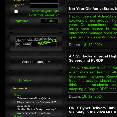
H
e
slo:
Not Your Old ActiveState: 
Aktivovat
a
utologin
Forgot your password?
Having been at ActiveState
iterations of our product. H
Registrace
years: Our commitment to 
using open source in the
enterprises manage open sou
open source was in its infa
Datum:
18. 12. 2024
APT29 Hackers Target Hig
Servers and PyRDP
Select Language
▼
The Russia-linked APT29 th
a legitimate red teaming at
leveraging malicious Remo
.
files. The activity, which h
Infobox
think tanks, academic rese
Nejnovější:
adopting a "rogue RDP" tech
Články:
Datum:
18. 12. 2024
Zabraňte zneužití svých dat
Skrytí oprávnění v Androidu (CVE-
2019-2089)
ONLY Cynet Delivers 100% 
Studie: Třetina českých e-shopů
Visibility in the 2024 MIT
má bezpečnostní problémy!
Aktuality: