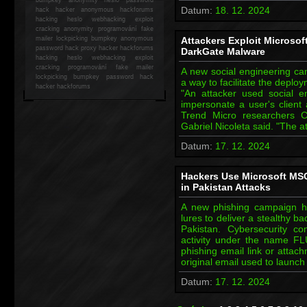
Datum:
18. 12. 2024
hack
hacker anonymous hackforums
hacking
heslo webhacking exploit
cracking anonymity programování fake
mailer lockpicking bumpkey anonymous
Attackers Exploit Microso
password hack proxy hacker hackforums
DarkGate Malware
hacking heslo webhacking exploit
cracking programování fake mailer
A new social engineering c
lockpicking bumpkey password hack
a way to facilitate the depl
hacker
hackforums
"An attacker used social e
impersonate a user's client
Trend Micro researchers C
Gabriel Nicoleta said. "The at
Datum:
17. 12. 2024
Hackers Use Microsoft MS
in Pakistan Attacks
A new phishing campaign h
lures to deliver a stealthy b
Pakistan. Cybersecurity c
activity under the name FL
phishing email link or attachm
original email used to launch
Datum:
17. 12. 2024