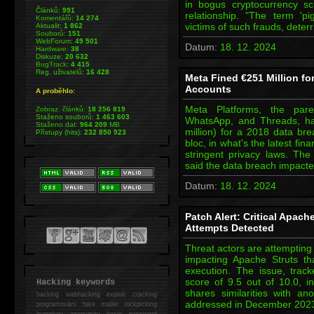
in bogus cryptocurrency s
Článků:
991
relationship. "The term '
Komentářů:
14 274
victims of such frauds, dete
Aktualit:
1 862
Souborů:
151
WebForum:
49 501
Datum:
18. 12. 2024
Hardware:
38
Diskuze:
20 632
BugTrack:
4 415
Reg. uživatelů:
16 428
Meta Fined €251 Million fo
Accounts
A proběhlo:
Meta Platforms, the par
Zobraz. článků:
18 256 819
Staženo souborů:
1 463 603
WhatsApp, and Threads, ha
Staženo dat:
964 209
MB
million) for a 2018 data bre
Přístupy (hits):
232 850 923
bloc, in what's the latest fin
stringent privacy laws. Th
said the data breach impact
Datum:
18. 12. 2024
Patch Alert: Critical Apach
Attempts Detected
Threat actors are attempting t
impacting Apache Struts t
execution. The issue, tra
score of 9.5 out of 10.0, ind
Hacking keywords
shares similarities with ano
hacking
webhacking exploit cracking
addressed in December 20
programování fake mailer lockpicking
bumpkey anonymity heslo password