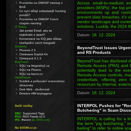
Across small-to-medium e
Pozvánka na OWASP meetup v
Brně
providers (MSPs), the top prio
Co nyní dělají zakladatelé hacking
environments up and runni
portálů?
prevent data breaches, it’s v
Pozvánka na OWASP Czech
vendor landscape and continu
chapter meeting
solutions. Luckily, the 20
IT Právo:
Jak poslat Email, aby se
Datum:
18. 12. 2024
nejednalo o spam?
Konverzace na ICQ jako důkaz.
Uveřejnění cizích fotografií
Soubory:
BeyondTrust Issues Urgent 
Phoenix 2.5
and RS Products
Crimeware Exploit Kit
Crimepack 3.1.3
BeyondTrust has disclosed deta
BugTrack:
Remote Access (PRA) and R
SQLi na listyprahy1.cz
potentially lead to the exe
SQLi na Florenc
SQLi na kacov.cz
Remote Access controls, man
HackForum:
credentials, offering zer
Sciolink a pořizování screenshotu
resources by internal, extern
obrazovky
Dark Web - zkušenosti
Datum:
18. 12. 2024
Detekce HW keyloggeru
INTERPOL Pushes for "Rom
Další služby:
Butchering" in Scam Disc
BBC:
Supported Tags
RSS:
RSS Feeds v2.0
INTERPOL is calling for a lin
IRC:
#soom
(irc.2600.net)
the term "pig butchering," i
baiting" to refer to online s
Na SOOM.cz je: