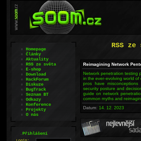
RSS ze 
Homepage
Články
Aktuality
RSS ze světa
Reimagining Network Pent
E-shop
Network penetration testing p
Download
in the ever-evolving world of
HackForum
pros have misconceptions 
Diskuze
security posture and decisio
BugTrack
guide on network penetration
Seznam BT
common myths and reimaginin
Odkazy
Konference
Datum:
14. 12. 2023
Projekty
O nás
.
Přihlášení
L
o
gin: