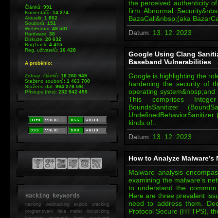
the perceived authenticity of 
Článků:
991
firm Abnormal Security&nbs
Komentářů:
14 274
BazaCall&nbsp;(aka BazarCal
Aktualit:
1 862
Souborů:
151
WebForum:
49 501
Datum:
13. 12. 2023
Hardware:
38
Diskuze:
20 632
BugTrack:
4 415
Reg. uživatelů:
16 428
Google Using Clang Sanitiz
Baseband Vulnerabilities
A proběhlo:
Google is highlighting the r
Zobraz. článků:
18 260 949
Staženo souborů:
1 463 700
hardening the security of t
Staženo dat:
964 276
MB
operating system&nbsp;and pr
Přístupy (hits):
232 942 459
This comprises Intege
BoundsSanitizer (Boun
UndefinedBehaviorSanitizer 
kinds of…
Datum:
13. 12. 2023
How to Analyze Malware’s 
Malware analysis encompasse
examining the malware's networ
to understand the common
Here are three prevalent iss
Hacking keywords
need to address them. Decr
hacking
webhacking exploit cracking
Protocol Secure (HTTPS), th
programování fake mailer lockpicking
bumpkey anonymity heslo password