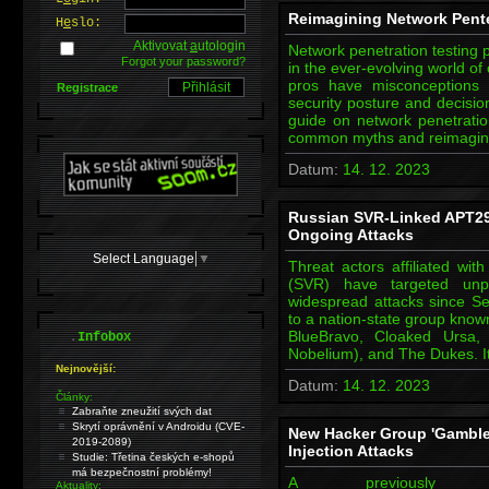
Reimagining Network Pent
H
e
slo:
Aktivovat
a
utologin
Network penetration testing p
Forgot your password?
in the ever-evolving world of
pros have misconceptions 
Registrace
security posture and decisio
guide on network penetration
common myths and reimaginin
Datum:
14. 12. 2023
Russian SVR-Linked APT29 
Ongoing Attacks
Select Language
▼
Threat actors affiliated wit
(SVR) have targeted unp
widespread attacks since Se
to a nation-state group know
.
BlueBravo, Cloaked Ursa, 
Infobox
Nobelium), and The Dukes. It
Nejnovější:
Datum:
14. 12. 2023
Články:
Zabraňte zneužití svých dat
Skrytí oprávnění v Androidu (CVE-
New Hacker Group 'Gamble
2019-2089)
Injection Attacks
Studie: Třetina českých e-shopů
má bezpečnostní problémy!
A previously 
Aktuality: