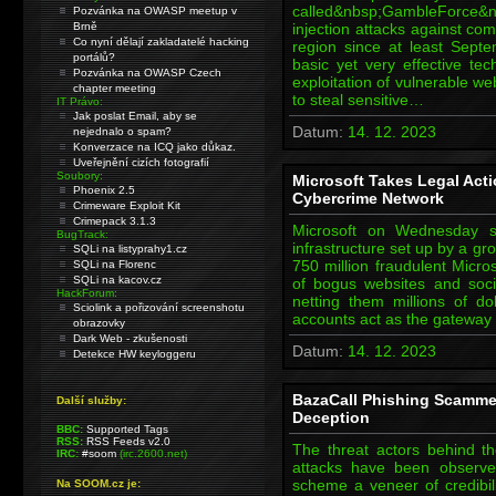
called&nbsp;GambleForce&nbs
Pozvánka na OWASP meetup v
Brně
injection attacks against com
Co nyní dělají zakladatelé hacking
region since at least Sep
portálů?
basic yet very effective tec
Pozvánka na OWASP Czech
exploitation of vulnerable 
chapter meeting
to steal sensitive…
IT Právo:
Jak poslat Email, aby se
Datum:
14. 12. 2023
nejednalo o spam?
Konverzace na ICQ jako důkaz.
Uveřejnění cizích fotografií
Soubory:
Microsoft Takes Legal Act
Phoenix 2.5
Cybercrime Network
Crimeware Exploit Kit
Crimepack 3.1.3
Microsoft on Wednesday sa
BugTrack:
infrastructure set up by a g
SQLi na listyprahy1.cz
750 million fraudulent Micro
SQLi na Florenc
SQLi na kacov.cz
of bogus websites and soci
HackForum:
netting them millions of dol
Sciolink a pořizování screenshotu
accounts act as the gateway 
obrazovky
Dark Web - zkušenosti
Datum:
14. 12. 2023
Detekce HW keyloggeru
BazaCall Phishing Scamme
Další služby:
Deception
BBC:
Supported Tags
RSS:
RSS Feeds v2.0
The threat actors behind t
IRC:
#soom
(irc.2600.net)
attacks have been observe
scheme a veneer of credibil
Na SOOM.cz je: