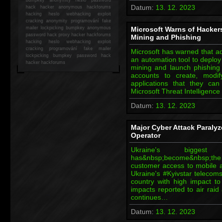
Datum:
13. 12. 2023
hack
hacker anonymous hackforums
hacking
heslo webhacking exploit
cracking anonymity programování fake
mailer lockpicking bumpkey anonymous
Microsoft Warns of Hacker
password hack proxy hacker hackforums
Mining and Phishing
hacking heslo webhacking exploit
cracking programování fake mailer
Microsoft has warned that ad
lockpicking bumpkey password hack
an automation tool to deploy
hacker
hackforums
mining and launch phishing
accounts to create, modif
applications that they can
Microsoft Threat Intelligen
Datum:
13. 12. 2023
Major Cyber Attack Paralyz
Operator
Ukraine's biggest
has&nbsp;become&nbsp;the v
customer access to mobile a
Ukraine's #Kyivstar telecoms
country with high impact to
impacts reported to air raid
continues…
Datum:
13. 12. 2023