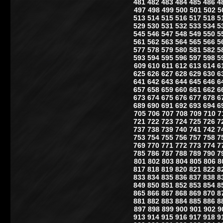
481
482
483
484
485
486
4
497
498
499
500
501
502
5
513
514
515
516
517
518
5
529
530
531
532
533
534
5
545
546
547
548
549
550
5
561
562
563
564
565
566
5
577
578
579
580
581
582
5
593
594
595
596
597
598
5
609
610
611
612
613
614
6
625
626
627
628
629
630
6
641
642
643
644
645
646
6
657
658
659
660
661
662
6
673
674
675
676
677
678
6
689
690
691
692
693
694
6
705
706
707
708
709
710
7
721
722
723
724
725
726
7
737
738
739
740
741
742
7
753
754
755
756
757
758
7
769
770
771
772
773
774
7
785
786
787
788
789
790
7
801
802
803
804
805
806
8
817
818
819
820
821
822
8
833
834
835
836
837
838
8
849
850
851
852
853
854
8
865
866
867
868
869
870
8
881
882
883
884
885
886
8
897
898
899
900
901
902
9
913
914
915
916
917
918
9