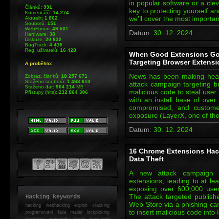
in popular software or a cle
Článků:
991
key to protecting yourself an
Komentářů:
14 274
we'll cover the most import
Aktualit:
1 862
Souborů:
151
WebForum:
49 501
Datum:
30. 12. 2024
Hardware:
38
Diskuze:
20 632
BugTrack:
4 415
Reg. uživatelů:
16 428
When Good Extensions Go
Targeting Browser Extensi
A proběhlo:
News has been making head
Zobraz. článků:
18 257 671
Staženo souborů:
1 463 610
attack campaign targeting b
Staženo dat:
964 214
MB
malicious code to steal user 
Přístupy (hits):
232 864 306
with an install base of over
compromised, and customer
exposure (LayerX, one of th
Datum:
30. 12. 2024
16 Chrome Extensions Hac
Data Theft
A new attack campaign 
extensions, leading to at l
exposing over 600,000 user
The attack targeted publis
Hacking keywords
Web Store via a phishing ca
hacking
webhacking exploit cracking
to insert malicious code into
programování fake mailer lockpicking
bumpkey anonymity heslo password