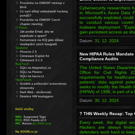
Pozvánka na OWASP meetup v
Brně
Cybersecurity researchers 
Co nyní dělají zakladatelé hacking
in Microsoft's Azure Data Fa
portálů?
successfully exploited, could 
Pozvánka na OWASP Czech
to conduct various covert 
chapter meeting
malware deployment. "Exploi
IT Právo:
gain persistent access as s
Jak poslat Email, aby se
nejednalo o spam?
Konverzace na ICQ jako důkaz.
Datum:
31. 12. 2024
Uveřejnění cizích fotografií
Soubory:
Phoenix 2.5
New HIPAA Rules Mandate 
Crimeware Exploit Kit
Compliance Audits
Crimepack 3.1.3
BugTrack:
The United States Departm
SQLi na listyprahy1.cz
Office for Civil Rights 
SQLi na Florenc
SQLi na kacov.cz
requirements for healthcar
HackForum:
patients' data against pote
Sciolink a pořizování screenshotu
seeks to modify the Health I
obrazovky
(HIPAA) of 1996, is part of a 
Dark Web - zkušenosti
Detekce HW keyloggeru
Datum:
30. 12. 2024
Další služby:
? THN Weekly Recap: Top C
BBC:
Supported Tags
RSS:
RSS Feeds v2.0
Every week, the digital w
IRC:
#soom
(irc.2600.net)
Hackers are always findi
defenders work hard to keep 
Na SOOM.cz je: