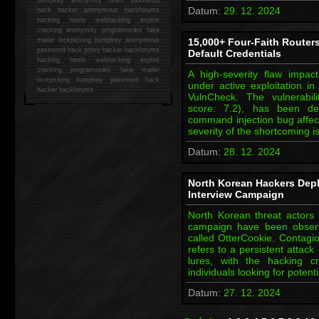
Datum:
29. 12. 2024
hack
hacker anonymous hackforums
hacking
heslo webhacking exploit
cracking anonymity programování fake
mailer lockpicking bumpkey anonymous
15,000+ Four-Faith Router
password hack proxy hacker hackforums
Default Credentials
hacking heslo webhacking exploit
cracking programování fake mailer
A high-severity flaw impac
lockpicking bumpkey password hack
under active exploitation in
hacker
hackforums
VulnCheck. The vulnerabi
score: 7.2), has been d
command injection bug affe
severity of the shortcoming i
Datum:
28. 12. 2024
North Korean Hackers Dep
Interview Campaign
North Korean threat actors
campaign have been obser
called OtterCookie. Contagi
refers to a persistent attac
lures, with the hacking c
individuals looking for potent
Datum:
27. 12. 2024