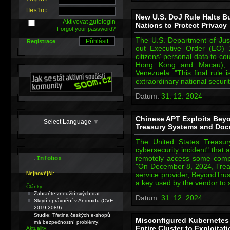
H
e
slo:
New U.S. DoJ Rule Halts Bu
Aktivovat
a
utologin
Nations to Protect Privacy
Forgot your password?
The U.S. Department of Justi
Registrace
out Executive Order (EO) 
citizens' personal data to co
Hong Kong and Macau), C
Venezuela. "This final rule 
extraordinary national secur
Datum:
31. 12. 2024
Chinese APT Exploits Beyo
Select Language
▼
Treasury Systems and Do
The United States Treasur
cybersecurity incident" that
.
remotely access some comp
Infobox
"On December 8, 2024, Treasu
Nejnovější:
service provider, BeyondTrus
a key used by the vendor to
Články:
Zabraňte zneužití svých dat
Datum:
31. 12. 2024
Skrytí oprávnění v Androidu (CVE-
2019-2089)
Studie: Třetina českých e-shopů
Misconfigured Kubernetes
má bezpečnostní problémy!
Entire Cluster to Exploitat
Aktuality: