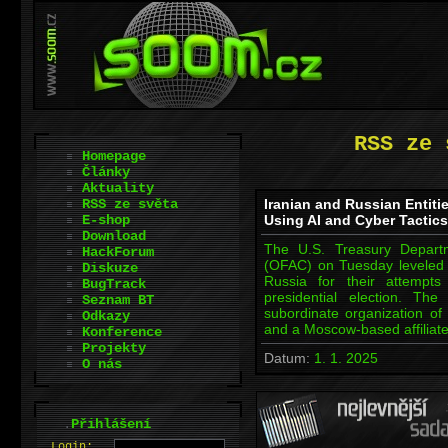
RSS ze 
Homepage
Články
Aktuality
RSS ze světa
Iranian and Russian Entiti
E-shop
Using AI and Cyber Tactics
Download
The U.S. Treasury Departm
HackForum
(OFAC) on Tuesday leveled s
Diskuze
Russia for their attempt
BugTrack
presidential election. Th
Seznam BT
subordinate organization of
Odkazy
and a Moscow-based affiliate
Konference
Projekty
Datum:
1. 1. 2025
O nás
.
Přihlášení
L
o
gin: