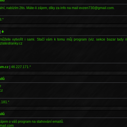
ilů
ální, nabízím 2tis. Máte-li zájem, díky za info na mail evzen730@gmail.com.
8.*
|
můžete vytvořit i sami. Stačí vám k tomu můj program (viz. sekce bazar tady n
zlatestranky.cz
am.cz
|
46.227.171.*
ilů
?
cz
.181.*
ilů
ájem o váš program na stahování emailů.
mail.com