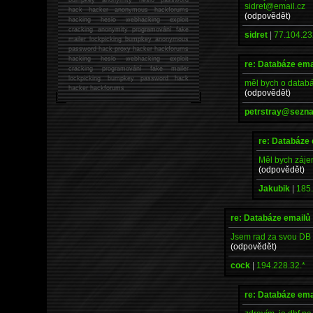
sidret@email.cz
hack
hacker anonymous hackforums
(odpovědět)
hacking
heslo webhacking exploit
cracking anonymity programování fake
sidret
|
77.104.23
mailer lockpicking bumpkey anonymous
password hack proxy hacker hackforums
hacking heslo webhacking exploit
re: Databáze ema
cracking programování fake mailer
lockpicking bumpkey password hack
měl bych o datab
hacker
hackforums
(odpovědět)
petrstray@sezn
re: Databáze
Měl bych záje
(odpovědět)
Jakubik
|
185.
re: Databáze emailů
Jsem rad za svou DB 3
(odpovědět)
cock
|
194.228.32.*
re: Databáze ema