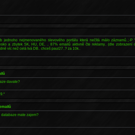
b jednoho nejmenovaného slevového portálu která nečítá málo záznamů..;-P Vš
sko a zbytek SK, HU, DE, .. 87% emailů aktivně čte reklamy.. (dle zobrazen
dně víc než celá tvá DB.. chceš paul27..? za 10k..
ilů
abaze davate?
9.*
 emailů
e databaze mate zajem?