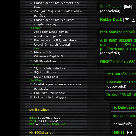
----------
Pozvánka na OWASP meetup v
Sec-Cave.cz -
[link]
Brně
(odpovědět)
Co nyní dělají zakladatelé hacking
portálů?
RubberDuck
|
|
Pozvánka na OWASP Czech
chapter meeting
IT Právo:
re: Databáze emailů
Jak poslat Email, aby se
nejednalo o spam?
A já mám aktuální d
Konverzace na ICQ jako důkaz.
manuálně.. z 92% če
Uveřejnění cizích fotografií
Soubory:
proklikává což je o ho
Phoenix 2.5
(odpovědět)
Crimeware Exploit Kit
Crimepack 3.1.3
whoami
|
84.42.190.*
BugTrack:
SQLi na listyprahy1.cz
SQLi na Florenc
re: Databáze ema
SQLi na kacov.cz
HackForum:
A za kolik ty dat
Sciolink a pořizování screenshotu
(odpovědět)
obrazovky
Dark Web - zkušenosti
Drbos
|
193.85.16
Detekce HW keyloggeru
re: Databáze
Další služby:
zdravim,o jak
BBC:
Supported Tags
RSS:
RSS Feeds v2.0
(odpovědět)
IRC:
#soom
(irc.2600.net)
Hakiss
|
Na SOOM.cz je: