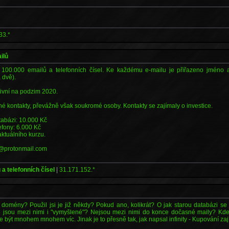
33.*
ilů
100.000 emailů a telefonních čísel. Ke každému e-mailu je přiřazeno jméno a 
a dvě).
tivní na podzim 2020.
é kontakty, převážně však soukromé osoby. Kontakty se zajímaly o investice.
tabázi: 10.000 Kč
efony: 6.000 Kč
aktuálního kurzu.
l@protonmail.com
a telefonních čísel
|
31.171.152.*
 domény? Použil jsi je již někdy? Pokud ano, kolikrát? O jak starou databázi se
 jsou mezi nimi i "vymyšlené"? Nejsou mezi nimi do konce dočasné maily? Kde 
 být mnohem mnohem víc. Jinak je to přesně tak, jak napsal infinity - Kupování zajíc