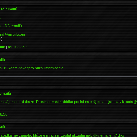
áze emailů
,
o DB emailů:
und@gmail.com
t)
und
|
89.103.35.*
ilů
muzu kontaktovat pro blizsi informace?
 emailů
m zájem o databáze. Prosím o Vaší nabídku poslat na můj email: jaroslav.klouda
8.56.*
ilů
abídka mě zaujala. Můžete mi prsím zaslat aktuální nabídku emailem? díky