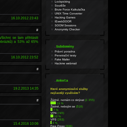
Lockpicking
Soutěže
Brute Force Kalkulačka
UNIX Time Converter
Hacking Games
16.10.2012 23:43
IEwebDOOR
SOOM Sessions
Anonymity Checker
#
ichni se tam přihlásili
í obrázků) a 53% až 65%
.
Subdomény
Právní poradna
Penetrační testy
16.10.2012 23:52
Fake Mailer
Hackme webmail
#
.
Anketa
19.2.2013 14:35
Které anonymizační služby
nejčastěji využíváte?
#
Źádné, nemám co skrývat
(1 355)
19 %
Žádné, nebojím se
(518)
7 %
VPN
(745)
10 %
VPS
(263)
4 %
15.4.2016 10:06
Free Proxy
(336)