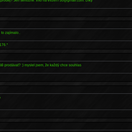
a prodej? Jen seriózně. Info na evzen730@gmail.com. Díky
 to zajímalo..
176.*
ště prodávat? :) myslel jsem, že každý chce souhlas
o