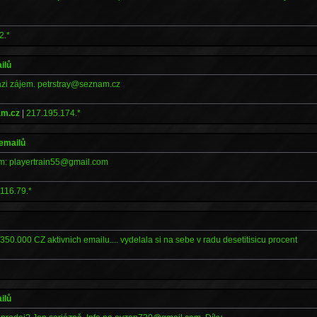
2.*
ilů
ázi zájem. petrstray@seznam.cz
am.cz
|
217.195.174.*
 emailů
m: playertrain55@gmail.com
116.79.*
50.000 CZ aktivnich emailu.... vydelala si na sebe v radu desetitisicu procent
ilů