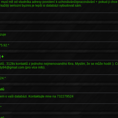
 musí mít od vlastníka adresy povolení k uchovávání/zpracovávání + pokud ji chce 
 každý seriozní byznis je lepší si databázi vybudovat sám.
rzuje
75.92.*
|
ů.. 312tis kontaktů z jednoho nejmenovaného fóra. Myslím, že se může hodit :). C
dy94@gmail.com (pro více info).
24.*
ilů
jem o vaši databázi. Kontaktujte mne na 732279524
.*