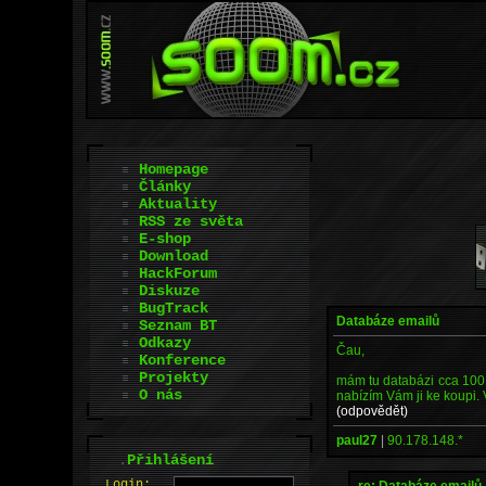
Homepage
Články
Aktuality
RSS ze světa
E-shop
Download
HackForum
Diskuze
BugTrack
Databáze emailů
Seznam BT
Odkazy
Čau,
Konference
Projekty
mám tu databázi cca 100 
O nás
nabízím Vám ji ke koupi.
(odpovědět)
paul27
|
90.178.148.*
.
Přihlášení
L
o
gin:
re: Databáze emailů