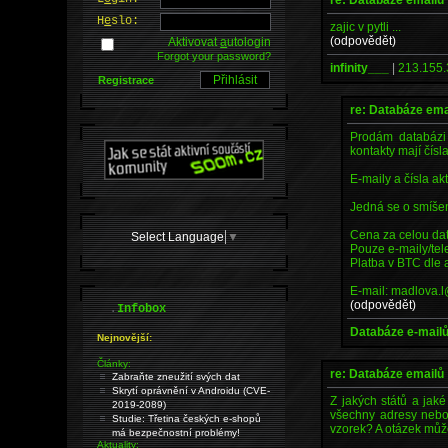
H
e
slo:
zajic v pytli ...
(odpovědět)
Aktivovat
a
utologin
Forgot your password?
infinity___
|
213.155.
Registrace
re: Databáze ema
Prodám databázi 
kontakty mají čísl
E-maily a čísla ak
Jedná se o smíšen
Cena za celou da
Select Language
▼
Pouze e-maily/tel
Platba v BTC dle 
E-mail: madlova.
(odpovědět)
.
Infobox
Databáze e-mailů 
Nejnovější:
Články:
re: Databáze emailů
Zabraňte zneužití svých dat
Skrytí oprávnění v Androidu (CVE-
Z jakých států a jaké
2019-2089)
všechny adresy nebo
Studie: Třetina českých e-shopů
vzorek? A otázek může
má bezpečnostní problémy!
Aktuality: