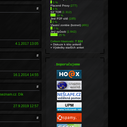
5 %
Placené Proxy
(277)
#
4 %
Síť TOR
(1 312)
18 %
Jiné P2P sítě
(185)
3 %
Vlastní zombie (botnet)
(491)
7 %
Jiný způsob
(1 842)
25 %
Celkem hlasovalo:
7 324
4.1.2017 13:05
» Diskuze k této anketě
» Výsledky starších anket
#
.
Doporučujeme
16.1.2014 14:55
#
@seznam.cz. Dík
27.9.2019 12:57
#