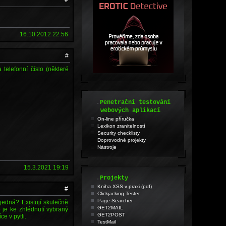
16.10.2012 22:56
#
telefonní číslo (některé
.
Penetrační testování
webových aplikací
On-line příručka
Lexikon zranitelností
Security checklisty
Doprovodné projekty
Nástroje
15.3.2021 19:19
.
Projekty
Kniha XSS v praxi (pdf)
#
Clickjacking Tester
Page Searcher
 jedná? Existují skutečně
GET2MAIL
je ke zhlédnutí vybraný
GET2POST
e v pytli.
TestMail