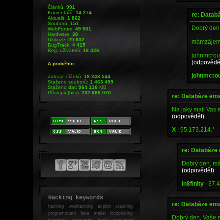
Článků:
991
Komentářů:
14 274
re: Datab
Aktualit:
1 862
Souborů:
151
Dobrý den
WebForum:
49 501
Hardware:
38
Diskuze:
20 632
mámzájem 
BugTrack:
4 415
Reg. uživatelů:
16 426
johnmcro
(odpovědě
A proběhlo:
johnmcro
Zobraz. článků:
18 248 544
Staženo souborů:
1 463 499
Staženo dat:
964 136
MB
Přístupy (hits):
232 668 070
re: Databáze ema
Na jaky mail Vas 
(odpovědět)
X
|
95.173.214.*
re: Databáze
Dobrý den, má
(odpovědět)
In8finity
|
37.4
Hacking keywords
re: Databáze ema
hacking
webhacking exploit cracking
programování fake mailer lockpicking
Dobrý den, Vaše n
bumpkey anonymity heslo password