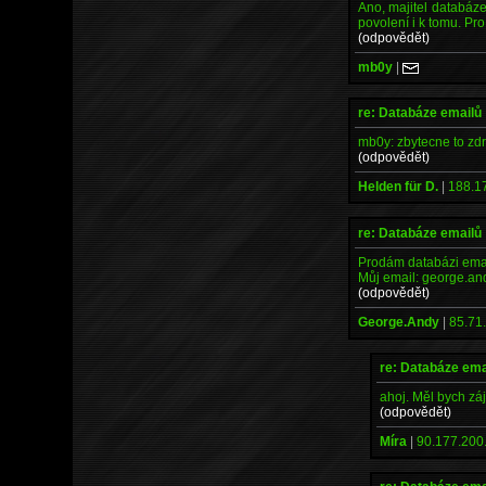
Ano, majitel databáze
povolení i k tomu. Pro
(odpovědět)
mb0y
|
re: Databáze emailů
mb0y: zbytecne to zd
(odpovědět)
Helden für D.
|
188.1
re: Databáze emailů
Prodám databázi email
Můj email: george.an
(odpovědět)
George.Andy
|
85.71.
re: Databáze ema
ahoj. Měl bych zá
(odpovědět)
Míra
|
90.177.200