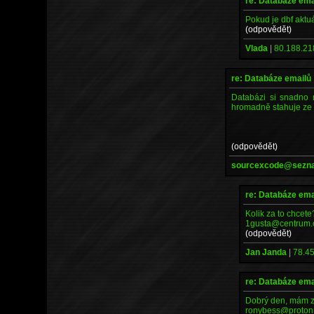
re: Databáze ema
Pokud je dbf aktu
(odpovědět)
Vlada
|
80.188.21
re: Databáze emailů
Databázi si snadno 
hromadně stahuje ze 
(odpovědět)
sourcexcode@sezn
re: Databáze ema
Kolik za to chcete
1gusta@centrum.
(odpovědět)
Jan Janda
|
78.45
re: Databáze ema
Dobrý den, mám z
ronybess@proton