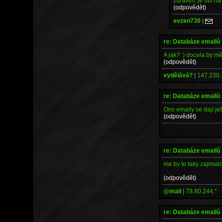
zdravím, je dbf n
(odpovědět)
evzen730
|
re: Databáze emailů
A jak? :) docela by mě
(odpovědět)
vydělává?
|
147.230.
re: Databáze emailů
Ono emaily se dají je
(odpovědět)
re: Databáze emailů
me by to taky zajimal
(odpovědět)
@mail
|
78.80.244.*
re: Databáze emailů