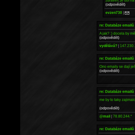
zdravím, je dbf n
(odpovědět)
evzen730
|
re: Databáze emailů
A jak? :) docela by mě
(odpovědět)
vydělává?
|
147.230.
re: Databáze emailů
Ono emaily se dají je
(odpovědět)
re: Databáze emailů
me by to taky zajimal
(odpovědět)
@mail
|
78.80.244.*
re: Databáze emailů