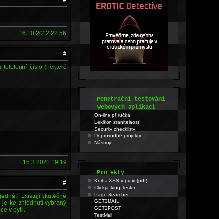
16.10.2012 22:56
#
telefonní číslo (některé
.
Penetrační testování
webových aplikací
On-line příručka
Lexikon zranitelností
Security checklisty
Doprovodné projekty
Nástroje
15.3.2021 19:19
.
Projekty
Kniha XSS v praxi (pdf)
#
Clickjacking Tester
Page Searcher
 jedná? Existují skutečně
GET2MAIL
je ke zhlédnutí vybraný
GET2POST
e v pytli.
TestMail