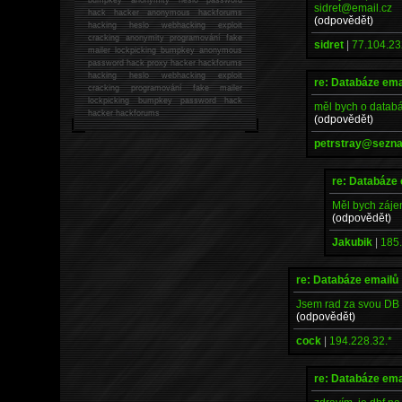
sidret@email.cz
hack
hacker anonymous hackforums
(odpovědět)
hacking
heslo webhacking exploit
cracking anonymity programování fake
sidret
|
77.104.23
mailer lockpicking bumpkey anonymous
password hack proxy hacker hackforums
hacking heslo webhacking exploit
re: Databáze ema
cracking programování fake mailer
lockpicking bumpkey password hack
měl bych o datab
hacker
hackforums
(odpovědět)
petrstray@sezn
re: Databáze
Měl bych záje
(odpovědět)
Jakubik
|
185.
re: Databáze emailů
Jsem rad za svou DB 3
(odpovědět)
cock
|
194.228.32.*
re: Databáze ema