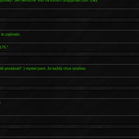
a prodej? Jen seriózně. Info na evzen730@gmail.com. Díky
 to zajímalo..
176.*
ště prodávat? :) myslel jsem, že každý chce souhlas
o