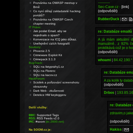
----------
Pozvánka na OWASP meetup v
Sec-Cave.cz -
[link]
Brně
(odpovědět)
Co nyní dělají zakladatelé hacking
portálů?
RubberDuck
|
|
Pozvánka na OWASP Czech
chapter meeting
IT Právo:
re: Databáze emailů
Jak poslat Email, aby se
nejednalo o spam?
A já mám aktuální d
Konverzace na ICQ jako důkaz.
manuálně.. z 92% če
Uveřejnění cizích fotografií
Soubory:
proklikává což je o ho
Phoenix 2.5
(odpovědět)
Crimeware Exploit Kit
Crimepack 3.1.3
whoami
|
84.42.190.*
BugTrack:
SQLi na listyprahy1.cz
SQLi na Florenc
re: Databáze ema
SQLi na kacov.cz
HackForum:
A za kolik ty dat
Sciolink a pořizování screenshotu
(odpovědět)
obrazovky
Dark Web - zkušenosti
Drbos
|
193.85.16
Detekce HW keyloggeru
re: Databáze
Další služby:
zdravim,o jak
BBC:
Supported Tags
RSS:
RSS Feeds v2.0
(odpovědět)
IRC:
#soom
(irc.2600.net)
Hakiss
|
Na SOOM.cz je: