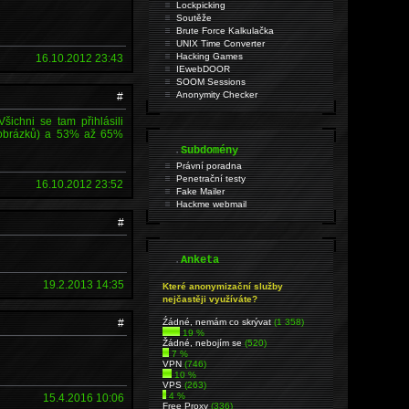
Lockpicking
Soutěže
Brute Force Kalkulačka
UNIX Time Converter
Hacking Games
16.10.2012 23:43
IEwebDOOR
SOOM Sessions
Anonymity Checker
#
ichni se tam přihlásili
í obrázků) a 53% až 65%
.
Subdomény
Právní poradna
Penetrační testy
16.10.2012 23:52
Fake Mailer
Hackme webmail
#
.
Anketa
19.2.2013 14:35
Které anonymizační služby
nejčastěji využíváte?
#
Źádné, nemám co skrývat
(1 358)
19 %
Žádné, nebojím se
(520)
7 %
VPN
(746)
10 %
VPS
(263)
4 %
15.4.2016 10:06
Free Proxy
(336)