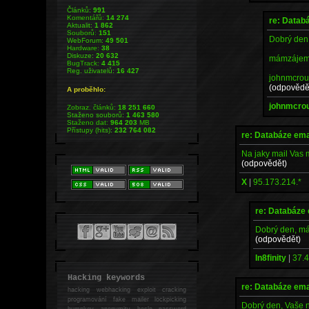
Článků:
991
Komentářů:
14 274
re: Datab
Aktualit:
1 862
Souborů:
151
Dobrý den
WebForum:
49 501
Hardware:
38
Diskuze:
20 632
mámzájem 
BugTrack:
4 415
Reg. uživatelů:
16 427
johnmcro
(odpovědě
A proběhlo:
johnmcro
Zobraz. článků:
18 251 660
Staženo souborů:
1 463 580
Staženo dat:
964 203
MB
Přístupy (hits):
232 764 082
re: Databáze ema
Na jaky mail Vas 
(odpovědět)
X
|
95.173.214.*
re: Databáze
Dobrý den, má
(odpovědět)
In8finity
|
37.4
Hacking keywords
re: Databáze ema
hacking
webhacking exploit cracking
programování fake mailer lockpicking
Dobrý den, Vaše n
bumpkey anonymity heslo password