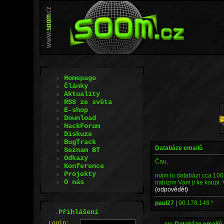
Homepage
Články
Aktuality
RSS ze světa
E-shop
Download
HackForum
Diskuze
BugTrack
Databáze emailů
Seznam BT
Odkazy
Čau,
Konference
Projekty
mám tu databázi cca 100 
O nás
nabízím Vám ji ke koupi.
(odpovědět)
paul27
|
90.178.148.*
.
Přihlášení
L
o
gin:
re: Databáze emailů