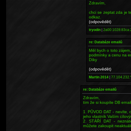
Zdravím,
chci se zeptat zda je t
odkaz.
(odpovědět)
tryodin
|
2a00:1028:83ca:
re: Databáze emailů
Měl bych o toto zájem,
podmínky a cenu na em
Díky
(odpovědět)
Martin 2014
|
77.104.232.
re: Databáze emailů
Zdravím,
tím že si koupíte DB emai
1. PŮVOD DAT - nevíte, o
jeho vlastník Vaším cílo
2. STÁŘÍ DAT - neznáte
můžete zakoupit neaktuální