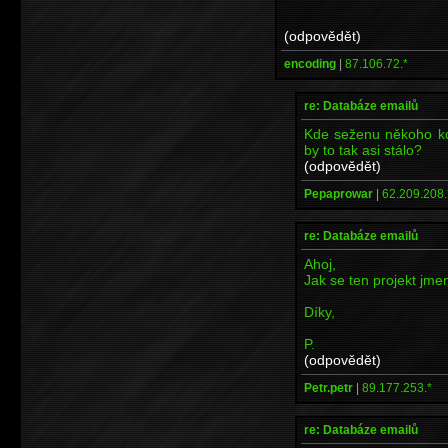
(odpovědět)
encoding
|
87.106.72.*
re: Databáze emailů
Kde seženu někoho kd
by to tak asi stálo?
(odpovědět)
Pepaprowar
|
62.209.208.
re: Databáze emailů
Ahoj,
Jak se ten projekt jme
Díky,
P.
(odpovědět)
Petr.petr
|
89.177.253.*
re: Databáze emailů