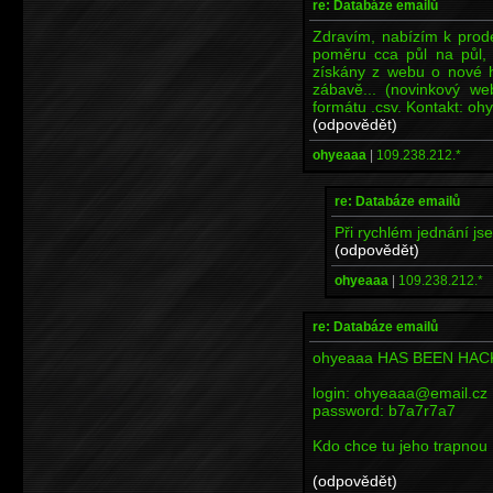
re: Databáze emailů
Zdravím, nabízím k prod
poměru cca půl na půl, 
získány z webu o nové h
zábavě... (novinkový w
formátu .csv. Kontakt: o
(odpovědět)
ohyeaaa
|
109.238.212.*
re: Databáze emailů
Při rychlém jednání jse
(odpovědět)
ohyeaaa
|
109.238.212.*
re: Databáze emailů
ohyeaaa HAS BEEN HA
login: ohyeaaa@email.cz
password: b7a7r7a7
Kdo chce tu jeho trapnou 
(odpovědět)