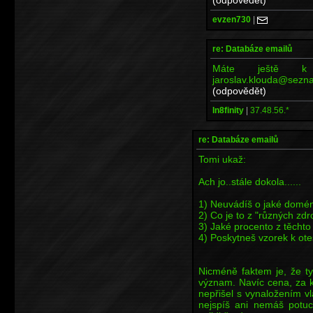
evzen730
|
re: Databáze emailů
Máte ještě k d
jaroslav.klouda@sezn
(odpovědět)
In8finity
|
37.48.56.*
re: Databáze emailů
Tomi ukaž:
Ach jo..stále dokola......
1) Neuvádíš o jaké domén
2) Co je to z "různých zdr
3) Jaké procento z těchto
4) Poskytneš vzorek k ote
Nicméně faktem je, že t
význam. Navíc cena, za kt
nepřišel s vynaložením vla
nejspíš ani nemáš potuc