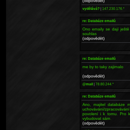
(odpovědět)
vydělává?
|
147.230.176.*
re: Databáze emailů
Ono emaily se dají ještě
souhlas
(odpovědět)
re: Databáze emailů
me by to taky zajimalo
(odpovědět)
@mail
|
78.80.244.*
re: Databáze emailů
Ano, majitel databáze m
uchovávání/zpracovávání 
povolení i k tomu. Pro k
vybudovat sám.
(odpovědět)