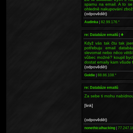
spamu na email. A to se 
ohledně nakupování zboží,
(odpovědět)
Audinka
|
82.99.176.*
re: Databáze emailů
|
Když vás tak čtu tak js
potřebuju email databá
slevomat nebo něco většíh
vůbec možné? koupil bych
dostat emaily kam všude t
(odpovědět)
Goldie
|
88.86.108.*
re: Databáze emailů
Za sebe ti mohu nabídnout
[link]
(odpovědět)
nonethicalhacking
|
77.247.1