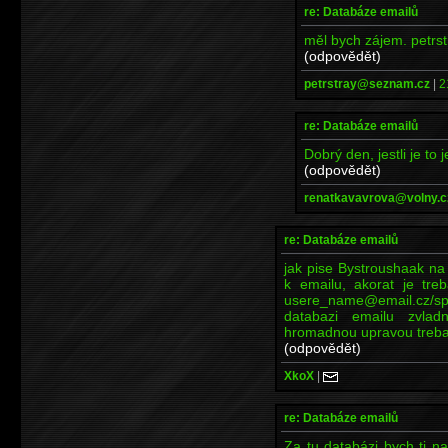
re: Databáze emailů
měl bych zájem. petr
(odpovědět)
petrstray@seznam.cz
|
2
re: Databáze emailů
Dobrý den, jestli je to
(odpovědět)
renatkavavrova@volny.c
re: Databáze emailů
jak pise Bystroushaak na 
k emailu, akorat je tre
usere_name@email.cz/spo
databazi emailu zvla
hromadnou upravou treba
(odpovědět)
XkoX
|
re: Databáze emailů
Za tu databázi bych ti n