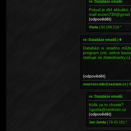
re: Databáze emailů
Pokud je dbf aktuální, 
mail evzen730@gmail
(odpovědět)
Vlada
|
80.188.218.*
re: Databáze emailů
|
Databázi si snadno může
program (viz. sekce baza
stahuje ze zlatestranky.cz
(odpovědět)
sourcexcode@seznam.cz
|
4
re: Databáze emailů
Kolik za to chcete?
1gusta@centrum.cz
(odpovědět)
Jan Janda
|
78.45.181.*