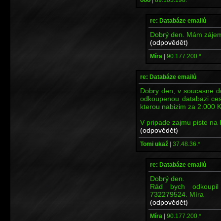
re: Databáze emailů
Dobrý den. Mám zájem
(odpovědět)
Míra
|
90.177.200.*
re: Databáze emailů
Dobry den, v soucasne d
odkoupenou databazi ces
kterou nabizim za 2.000 
V pripade zajmu piste na
(odpovědět)
Tomi ukaž
|
37.48.36.*
re: Databáze emailů
Dobrý den.
Rád bych odkoupil
732279524. Míra
(odpovědět)
Míra
|
90.177.200.*