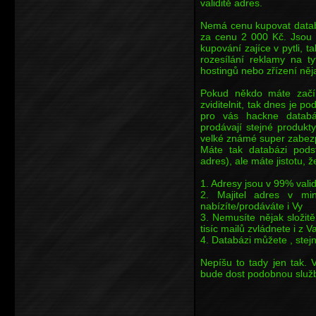
validitě adres.
Nemá cenu kupovat databá
za cenu 2 000 Kč. Jsou t
kupování zajíce v pytli,
rozesílání reklamy na t
hostingů nebo zřízení něja
Pokud někdo máte začína
zviditelnit, tak dnes je p
pro vás hackne databá
prodávají stejné produkt
velké známé super zabez
Máte tak databázi podst
adres), ale máte jistotu, ž
1. Adresy jsou v 99% vali
2. Majitel adres v min
nabízíte/prodáváte i Vy
3. Nemusíte nějak složit
tisíc mailů zvládnete i z 
4. Databázi můžete , stejn
Nepíšu to tady jen tak. 
bude dost podobnou službu