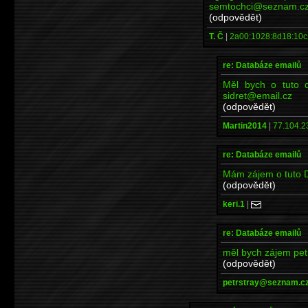
semtochci@seznam.c
(odpovědět)
T. Č
|
2a00:1028:8d18:10c
re: Databáze emailů
Měl bych o tuto d
sidret@email.cz
(odpovědět)
Martin2014
|
77.104.2
re: Databáze emailů
Mám zájem o tuto 
(odpovědět)
keri.1
|
re: Databáze emailů
měl bych zájem pe
(odpovědět)
petrstray@seznam.c