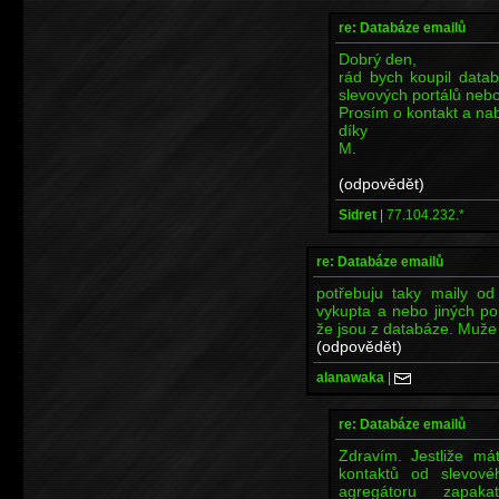
re: Databáze emailů
Dobrý den,
rád bych koupil datab
slevových portálů neb
Prosím o kontakt a na
díky
M.
(odpovědět)
Sidret
|
77.104.232.*
re: Databáze emailů
potřebuju taky maily od
vykupta a nebo jiných po
že jsou z databáze. Muže 
(odpovědět)
alanawaka
|
re: Databáze emailů
Zdravím. Jestliže m
kontaktů od slevové
agregátoru zapak