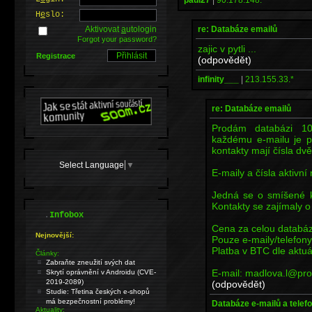
H
e
slo:
re: Databáze emailů
Aktivovat
a
utologin
Forgot your password?
zajic v pytli ...
Registrace
(odpovědět)
infinity___
|
213.155.33.*
re: Databáze emailů
Prodám databázi 10
každému e-mailu je př
kontakty mají čísla dvě
Select Language
▼
E-maily a čísla aktivn
Jedná se o smíšené k
Kontakty se zajímaly o 
.
Infobox
Cena za celou databáz
Nejnovější:
Pouze e-maily/telefony
Platba v BTC dle aktuá
Články:
Zabraňte zneužití svých dat
E-mail: madlova.l@pr
Skrytí oprávnění v Androidu (CVE-
2019-2089)
(odpovědět)
Studie: Třetina českých e-shopů
má bezpečnostní problémy!
Databáze e-mailů a telefo
Aktuality: