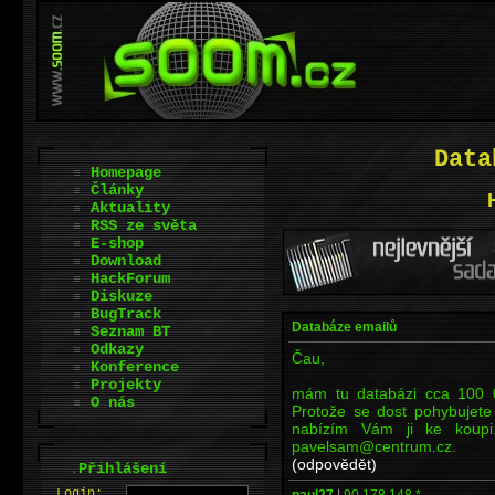
Data
Homepage
Články
Aktuality
RSS ze světa
E-shop
Download
HackForum
Diskuze
BugTrack
Databáze emailů
Seznam BT
Odkazy
Čau,
Konference
Projekty
mám tu databázi cca 100 
O nás
Protože se dost pohybujete 
nabízím Vám ji ke koupi
pavelsam@centrum.cz.
(odpovědět)
.
Přihlášení
L
o
gin:
paul27
|
90.178.148.*