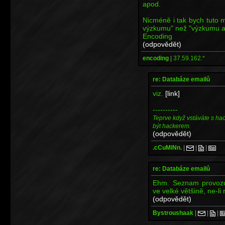
apod.
Nicméně i tak bych tuto 
výzkumu" než "výzkumu ap
Encoding
(odpovědět)
encoding
|
37.59.162.*
re: Databáze emailů
viz.
[link]
----------
Teprve když vstáváte s ha
být hackerem.
(odpovědět)
.cCuMiNn.
|
|
|
re: Databáze emailů
Ehm. Seznam provozuj
ve velké většině, ne-li 
(odpovědět)
Bystroushaak
|
|
|