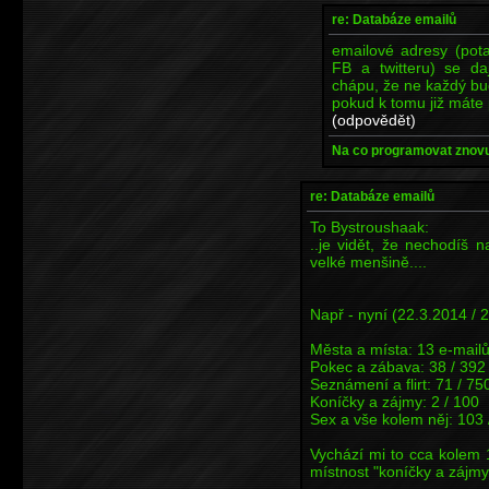
re: Databáze emailů
emailové adresy (pota
FB a twitteru) se da
chápu, že ne každý bud
pokud k tomu již máte
(odpovědět)
Na co programovat znovu,
re: Databáze emailů
To Bystroushaak:
..je vidět, že nechodíš n
velké menšině....
Např - nyní (22.3.2014 / 
Města a místa: 13 e-mailů
Pokec a zábava: 38 / 392
Seznámení a flirt: 71 / 75
Koníčky a zájmy: 2 / 100
Sex a vše kolem něj: 103 
Vychází mi to cca kolem 
místnost "koníčky a zájmy")