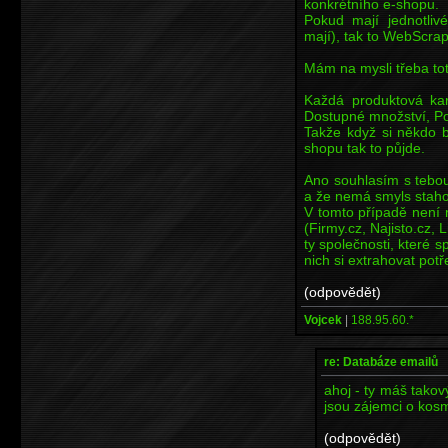
konkrétního e-shopu.
Pokud mají jednotliv
mají), tak to WebScra
Mám na mysli třeba to
Každá produktová kar
Dostupné množství, Po
Takže když si někdo b
shopu tak to půjde.
Ano souhlasím s tebou
a že nemá smyls staho
V tomto případě není 
(Firmy.cz, Najisto.cz, L
ty společnosti, které s
nich si extrahovat pot
(odpovědět)
Vojcek
|
188.95.60.*
re: Databáze emailů
ahoj - ty máš tako
jsou zájemci o kosm
(odpovědět)