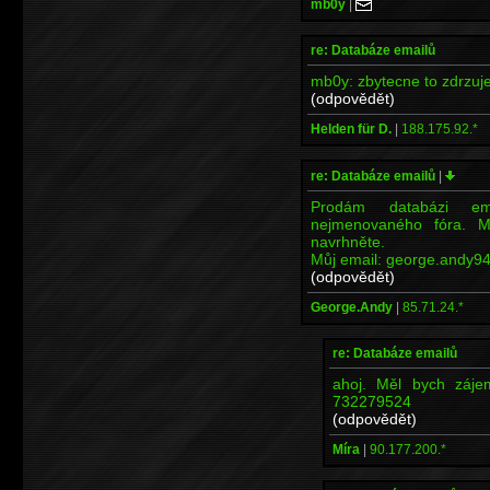
mb0y
|
re: Databáze emailů
mb0y: zbytecne to zdrzuj
(odpovědět)
Helden für D.
|
188.175.92.*
re: Databáze emailů
|
Prodám databázi em
nejmenovaného fóra. M
navrhněte.
Můj email: george.andy94
(odpovědět)
George.Andy
|
85.71.24.*
re: Databáze emailů
ahoj. Měl bych záje
732279524
(odpovědět)
Míra
|
90.177.200.*