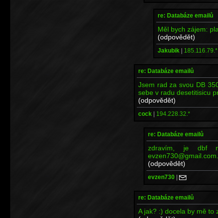
re: Databáze emailů
Měl bych zájem: p
(odpovědět)
Jakubik
|
185.116.79.*
re: Databáze emailů
Jsem rad za svou DB 350.
sebe v radu desetitisicu p
(odpovědět)
cock
|
194.228.32.*
re: Databáze emailů
zdravím, je dbf 
evzen730@gmail.com.
(odpovědět)
evzen730
|
re: Databáze emailů
A jak? :) docela by mě to 