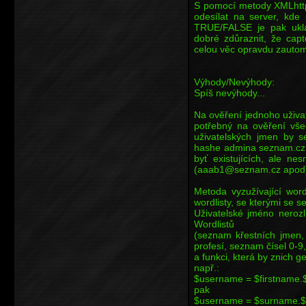
S pomocí metody XMLhttp
odesílat na server, kde
TRUE/FALSE je pak uklá
dobré zdůraznit, že cap
celou věc opravdu zautoma
Výhody/Nevýhody:
Spíš nevýhody...
Na ověření jednoho uživa
potřebný na ověření vše
uživatelských jmen by 
hashe admina seznam.cz. 
byť existujících, ale ne
(aaab1@seznam.cz apod
Metoda vyzužívající word
wordlisty, se kterými se 
Uživatelské jméno nerozl
Wordlistů
(seznam křestních jmen
profesí, seznam čísel 0-9
a funkci, která by znich 
např.:
$username = $firstname.$
pak
$username = $surname.$c