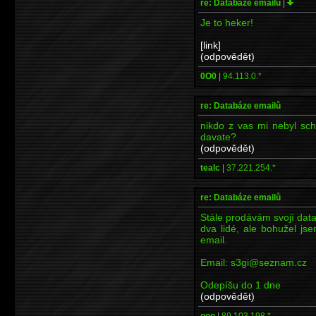
re: Databáze emailů
|
Je to heker!
[link]
(odpovědět)
0O0
|
94.113.0.*
re: Databáze emailů
nikdo z vas mi nebyl sc
davate?
(odpovědět)
tealc
|
37.221.254.*
re: Databáze emailů
Stále prodávám svojí data
dva lidé, ale bohužel js
email.
Email: s3gi@seznam.cz
Odepíšu do 1 dne
(odpovědět)
ooo
|
89.103.198.*