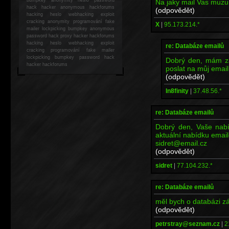
Na jaky mail Vas muzu 
hack
hacker anonymous hackforums
(odpovědět)
hacking
heslo webhacking exploit
cracking anonymity programování fake
X
|
95.173.214.*
mailer lockpicking bumpkey anonymous
password hack proxy hacker hackforums
hacking heslo webhacking exploit
re: Databáze emailů
cracking programování fake mailer
lockpicking bumpkey password hack
Dobrý den, mám zá
hacker
hackforums
poslat na můj emai
(odpovědět)
In8finity
|
37.48.56.*
re: Databáze emailů
Dobrý den, Vaše nabí
aktuální nabídku emai
sidret@email.cz
(odpovědět)
sidret
|
77.104.232.*
re: Databáze emailů
měl bych o databázi z
(odpovědět)
petrstray@seznam.cz
|
2