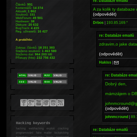
re: Databáze emailů
Článků:
991
Komentářů:
14 274
A za kolik ty databaze
Aktualit:
1 862
(odpovědět)
Souborů:
151
WebForum:
49 501
Hardware:
38
Drbos
|
193.85.169.*
Diskuze:
20 632
BugTrack:
4 415
Reg. uživatelů:
16 427
re: Databáze emailů
A proběhlo:
zdravim,o jake dat
Zobraz. článků:
18 251 383
Staženo souborů:
1 463 580
(odpovědět)
Staženo dat:
964 203
MB
Přístupy (hits):
232 756 432
Hakiss
|
re: Databáze emai
Dobrý den,
mámzájem o DB 
johnmcround@g
(odpovědět)
johnmcround
|
89.
Hacking keywords
hacking
webhacking exploit cracking
re: Databáze emailů
programování fake mailer lockpicking
bumpkey anonymity heslo password