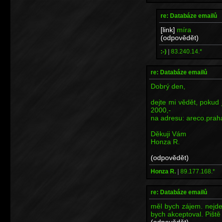
re: Databáze emailů
[link]
míra
(odpovědět)
:-)
|
83.240.14.*
re: Databáze emailů
Dobrý den,
dejte mi vědět, pokud
2000,-
na adresu: areco.pr
Děkuji Vám
Honza R.
(odpovědět)
Honza R.
|
89.177.168.*
re: Databáze emailů
měl bych zájem. nejde
bych akceptoval. Piš
(odpovědět)