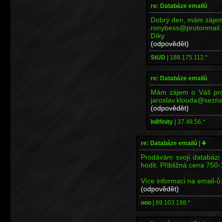
re: Databáze emailů
Dobrý den, mám zájem
ronybess@protonmail
Díky
(odpovědět)
StUD
|
188.175.112.*
re: Databáze emailů
Mám zájem o Váš prog
jaroslav.klouda@sezna
(odpovědět)
In8finity
|
37.48.56.*
re: Databáze emailů
|
Prodávám svojí databázi
hodit. Přibližná cena 75
Více informaci na email-
(odpovědět)
ooo
|
89.103.198.*