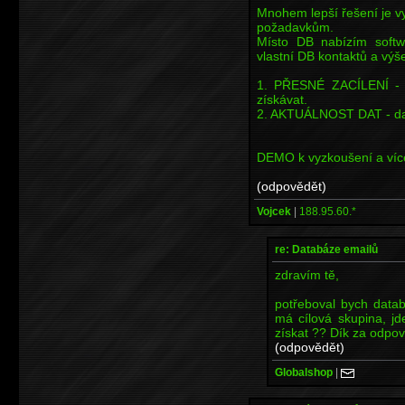
Mnohem lepší řešení je vy
požadavkům.
Místo DB nabízím softw
vlastní DB kontaktů a výš
1. PŘESNÉ ZACÍLENÍ - V
získávat.
2. AKTUÁLNOST DAT - data
DEMO k vyzkoušení a více
(odpovědět)
Vojcek
|
188.95.60.*
re: Databáze emailů
zdravím tě,
potřeboval bych datab
má cílová skupina, j
získat ?? Dík za odpo
(odpovědět)
Globalshop
|