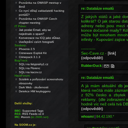
Pozvánka na OWASP meetup v
Brně
re: Databáze emailů
Co nyní dělají zakladatelé hacking
portálů?
Z jakých států a jaké do
Pozvánka na OWASP Czech
kolikrát? O jak starou da
chapter meeting
adresy nebo jsou mezi n
IT Právo:
konce dočasné maily? Kde
Jak poslat Email, aby se
nejednalo o spam?
může být mnohem mnohem 
Konverzace na ICQ jako důkaz.
infinity - Kupování zajíce v
Uveřejnění cizích fotografií
Soubory:
----------
Phoenix 2.5
Sec-Cave.cz -
[link]
Crimeware Exploit Kit
(odpovědět)
Crimepack 3.1.3
BugTrack:
SQLi na listyprahy1.cz
RubberDuck
|
|
SQLi na Florenc
SQLi na kacov.cz
HackForum:
re: Databáze emailů
Sciolink a pořizování screenshotu
obrazovky
A já mám aktuální db j
Dark Web - zkušenosti
která nečítá málo záznamů
Detekce HW keyloggeru
z 92% česko a zbytek 
reklamy.. (dle zobrazení
hodně víc než celá tvá DB
Další služby:
(odpovědět)
BBC:
Supported Tags
RSS:
RSS Feeds v2.0
whoami
|
84.42.190.*
IRC:
#soom
(irc.2600.net)
Na SOOM.cz je: