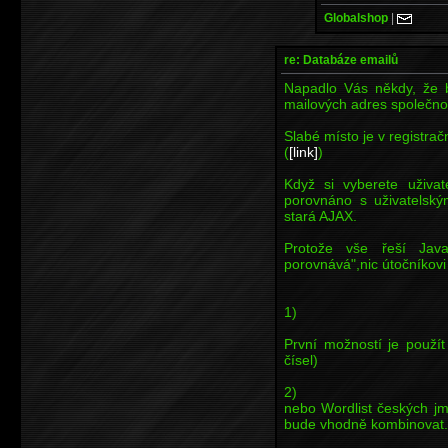
Globalshop
|
re: Databáze emailů
Napadlo Vás někdy, že b
mailových adres společno
Slabé místo je v registra
(
[link]
)
Když si vyberete uživat
porovnáno s uživatelský
stará AJAX.
Protože vše řeší Jav
porovnává",nic útočníkovi
1)
První možností je použí
čísel)
2)
nebo Wordlist českých jme
bude vhodně kombinovat..