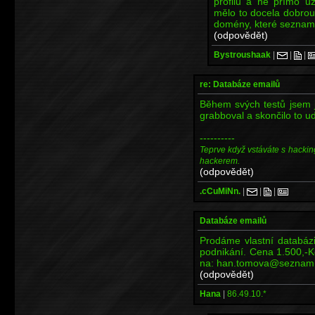
profilu a ne přímo už
mělo to docela dobrou
domény, které seznam 
(odpovědět)
Bystroushaak
|
|
|
re: Databáze emailů
Během svých testů jsem
grabboval a skončilo to ud
----------
Teprve když vstáváte s hackin
hackerem.
(odpovědět)
.cCuMiNn.
|
|
|
Databáze emailů
Prodáme vlastní databáz
podnikání. Cena 1.500,-K
na: han.tomova@seznam
(odpovědět)
Hana
|
86.49.10.*