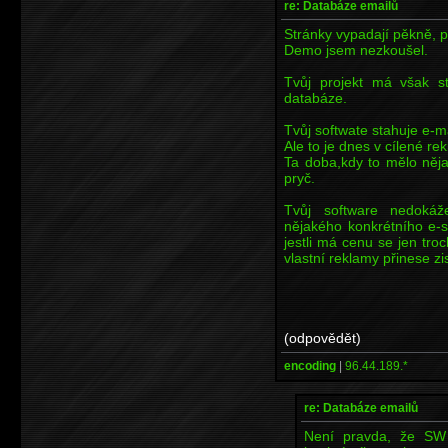
re: Databáze emailů
Stránky vypadají pěkně, pr
Demo jsem nezkoušel.
Tvůj projekt má však s
databáze.
Tvůj softwate stahuje e-m
Ale to je dnes v cílené re
Ta doba,kdy to mělo něja
pryč.
Tvůj software nedokáž
nějakého konkrétního e-
jestli má cenu se jen tr
vlastní reklamy přinese zis
(odpovědět)
encoding
|
96.44.189.*
re: Databáze emailů
Není pravda, že SW 