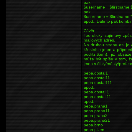
pak
$username = $firstname.$
pak
$username = $firstname."
apod...Dále to pak kombi
Závěr:
Teoreticky zajímavý způso
mailových adres.
Na druhou stranu asi je
křestních jmen a příjmen
podrtžítkem), již obsaz
může být spíše v tom, ž
jmen s čísly/městy/profese
pepa.dostal1
pepa.dostal11
pepa.dostal111
apod...
pepa.dostal.1
pepa.dostal.11
apod.
pepa.praha1
pepa.praha11
pepa.praha2
pepa.praha21
pepa.brno
pepa.plzen