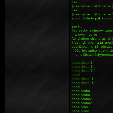
pak
$username = $firstname.$
pak
$username = $firstname."
apod...Dále to pak kombi
Závěr:
Teoreticky zajímavý způso
mailových adres.
Na druhou stranu asi je
křestních jmen a příjmen
podrtžítkem), již obsaz
může být spíše v tom, ž
jmen s čísly/městy/profese
pepa.dostal1
pepa.dostal11
pepa.dostal111
apod...
pepa.dostal.1
pepa.dostal.11
apod.
pepa.praha1
pepa.praha11
pepa.praha2
pepa.praha21
pepa.brno
pepa.plzen