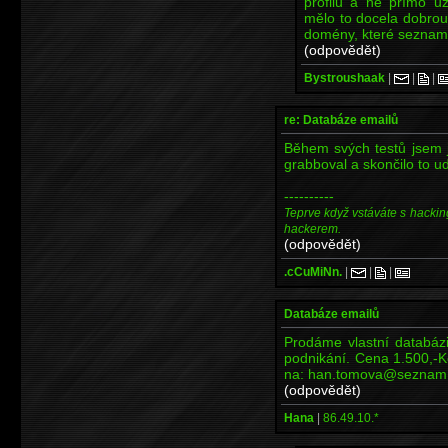
profilu a ne přímo už
mělo to docela dobrou
domény, které seznam 
(odpovědět)
Bystroushaak
|
|
|
re: Databáze emailů
Během svých testů jsem
grabboval a skončilo to ud
----------
Teprve když vstáváte s hackin
hackerem.
(odpovědět)
.cCuMiNn.
|
|
|
Databáze emailů
Prodáme vlastní databáz
podnikání. Cena 1.500,-K
na: han.tomova@seznam
(odpovědět)
Hana
|
86.49.10.*