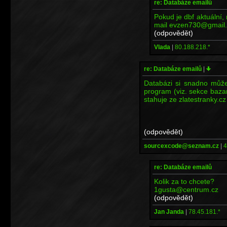
re: Databáze emailů
Pokud je dbf aktuální, 
mail evzen730@gmail
(odpovědět)
Vlada
|
80.188.218.*
re: Databáze emailů
|
Databázi si snadno může
program (viz. sekce baza
stahuje ze zlatestranky.cz
(odpovědět)
sourcexcode@seznam.cz
|
4
re: Databáze emailů
Kolik za to chcete?
1gusta@centrum.cz
(odpovědět)
Jan Janda
|
78.45.181.*