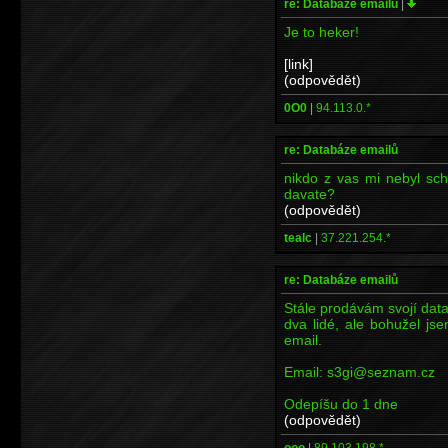
re: Databáze emailů
|
Je to heker!
[link]
(odpovědět)
0O0
|
94.113.0.*
re: Databáze emailů
nikdo z vas mi nebyl sc
davate?
(odpovědět)
tealc
|
37.221.254.*
re: Databáze emailů
Stále prodávám svojí data
dva lidé, ale bohužel js
email.
Email: s3gi@seznam.cz
Odepíšu do 1 dne
(odpovědět)
ooo
|
89.103.198.*