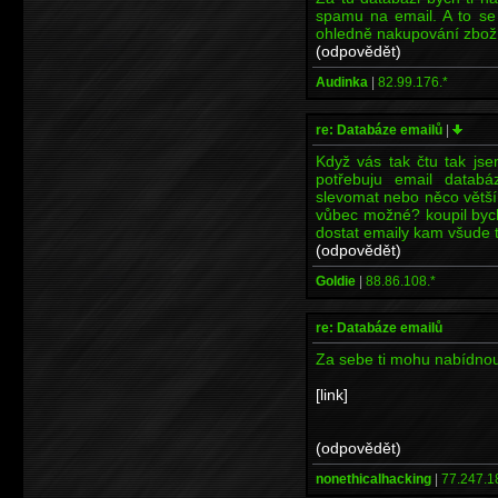
spamu na email. A to se 
ohledně nakupování zboží,
(odpovědět)
Audinka
|
82.99.176.*
re: Databáze emailů
|
Když vás tak čtu tak js
potřebuju email databá
slevomat nebo něco většíh
vůbec možné? koupil bych
dostat emaily kam všude t
(odpovědět)
Goldie
|
88.86.108.*
re: Databáze emailů
Za sebe ti mohu nabídnout
[link]
(odpovědět)
nonethicalhacking
|
77.247.1