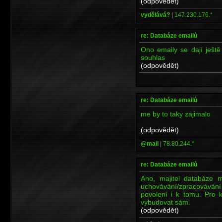
(odpovědět)
vydělává?
|
147.230.176.*
re: Databáze emailů
Ono emaily se dají ještě
souhlas
(odpovědět)
re: Databáze emailů
me by to taky zajimalo
(odpovědět)
@mail
|
78.80.244.*
re: Databáze emailů
Ano, majitel databáze m
uchovávání/zpracovávání 
povolení i k tomu. Pro k
vybudovat sám.
(odpovědět)