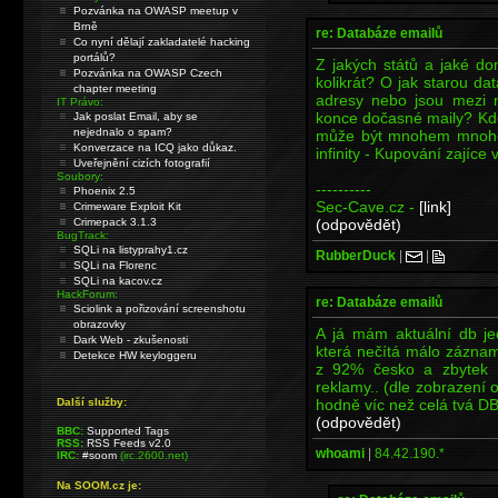
Pozvánka na OWASP meetup v
Brně
re: Databáze emailů
Co nyní dělají zakladatelé hacking
portálů?
Z jakých států a jaké do
Pozvánka na OWASP Czech
kolikrát? O jak starou da
chapter meeting
adresy nebo jsou mezi n
IT Právo:
konce dočasné maily? Kde
Jak poslat Email, aby se
nejednalo o spam?
může být mnohem mnohem 
Konverzace na ICQ jako důkaz.
infinity - Kupování zajíce v
Uveřejnění cizích fotografií
Soubory:
----------
Phoenix 2.5
Sec-Cave.cz -
[link]
Crimeware Exploit Kit
(odpovědět)
Crimepack 3.1.3
BugTrack:
SQLi na listyprahy1.cz
RubberDuck
|
|
SQLi na Florenc
SQLi na kacov.cz
HackForum:
re: Databáze emailů
Sciolink a pořizování screenshotu
obrazovky
A já mám aktuální db j
Dark Web - zkušenosti
která nečítá málo záznamů
Detekce HW keyloggeru
z 92% česko a zbytek 
reklamy.. (dle zobrazení
hodně víc než celá tvá DB
Další služby:
(odpovědět)
BBC:
Supported Tags
RSS:
RSS Feeds v2.0
whoami
|
84.42.190.*
IRC:
#soom
(irc.2600.net)
Na SOOM.cz je: