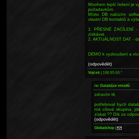
Mnohem lepší řešení je vy
požadavkům.
Místo DB nabízím softw
vlastní DB kontaktů a výš
1. PŘESNÉ ZACÍLENÍ - V
získávat.
2. AKTUÁLNOST DAT - data
DEMO k vyzkoušení a více
(odpovědět)
Vojcek
|
188.95.60.*
re: Databáze emailů
zdravím tě,
potřeboval bych datab
má cílová skupina, j
získat ?? Dík za odpo
(odpovědět)
Globalshop
|