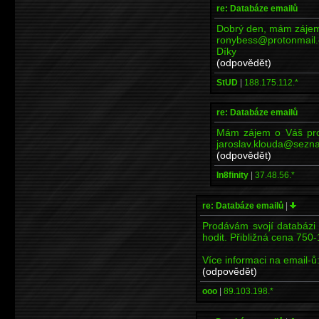
re: Databáze emailů
Dobrý den, mám zájem
ronybess@protonmail
Díky
(odpovědět)
StUD
|
188.175.112.*
re: Databáze emailů
Mám zájem o Váš prog
jaroslav.klouda@sezna
(odpovědět)
In8finity
|
37.48.56.*
re: Databáze emailů
|
Prodávám svojí databázi
hodit. Přibližná cena 75
Více informaci na email-
(odpovědět)
ooo
|
89.103.198.*