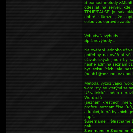
S pomocí metody XMLhttp
odesílat na server, kde
TRUE/FALSE je pak uklá
dobré zdůraznit, že cap
celou věc opravdu zautoma
Výhody/Nevýhody:
Spíš nevýhody...
Na ověření jednoho uživa
potřebný na ověření vše
uživatelských jmen by 
hashe admina seznam.cz. 
byť existujících, ale ne
(aaab1@seznam.cz apod
Metoda vyzužívající word
wordlisty, se kterými se 
Uživatelské jméno nerozl
Wordlistů
(seznam křestních jmen
profesí, seznam čísel 0-9
a funkci, která by znich 
např.:
$username = $firstname.$
pak
$username = $surname.$c