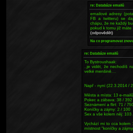
re: Databáze emailů
emailové adresy (pota
FB a twitteru) se da
chápu, že ne každý bud
pokud k tomu již máte
(odpovědět)
Na co programovat znovu,
re: Databáze emailů
To Bystroushaak:
..je vidět, že nechodíš n
velké menšině....
Např - nyní (22.3.2014 / 
Města a místa: 13 e-mailů
Pokec a zábava: 38 / 392
Seznámení a flirt: 71 / 75
Koníčky a zájmy: 2 / 100
Sex a vše kolem něj: 103 
Vychází mi to cca kolem 
místnost "koníčky a zájmy")