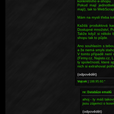
konkrétního e-shopu.
Pokud mají jednotliv
mají), tak to WebScra
Mám na mysli třeba to
Každá produktová kar
Dostupné množství, Po
Takže když si někdo b
shopu tak to půjde.
Ano souhlasím s tebou
a že nemá smyls staho
V tomto případě není 
(Firmy.cz, Najisto.cz, L
ty společnosti, které s
nich si extrahovat pot
(odpovědět)
Vojcek
|
188.95.60.*
re: Databáze emailů
ahoj - ty máš tako
jsou zájemci o kosm
(odpovědět)