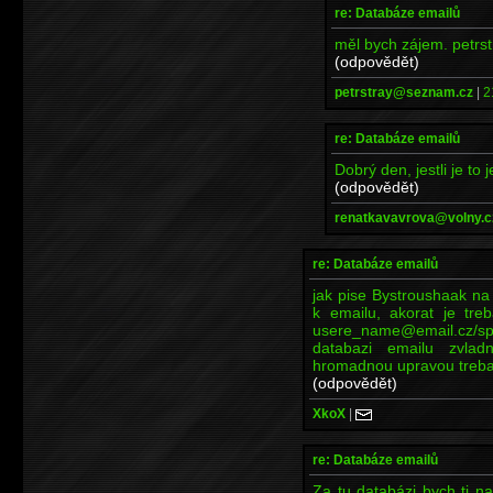
re: Databáze emailů
měl bych zájem. petr
(odpovědět)
petrstray@seznam.cz
|
2
re: Databáze emailů
Dobrý den, jestli je to
(odpovědět)
renatkavavrova@volny.c
re: Databáze emailů
jak pise Bystroushaak na 
k emailu, akorat je tre
usere_name@email.cz/spo
databazi emailu zvla
hromadnou upravou treba
(odpovědět)
XkoX
|
re: Databáze emailů
Za tu databázi bych ti n