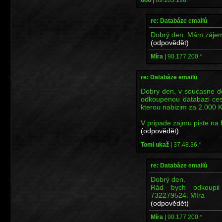
re: Databáze emailů
Dobrý den. Mám zájem
(odpovědět)
Míra
|
90.177.200.*
re: Databáze emailů
Dobry den, v soucasne d
odkoupenou databazi ces
kterou nabizim za 2.000 
V pripade zajmu piste na
(odpovědět)
Tomi ukaž
|
37.48.36.*
re: Databáze emailů
Dobrý den.
Rád bych odkoupil
732279524. Míra
(odpovědět)
Míra
|
90.177.200.*