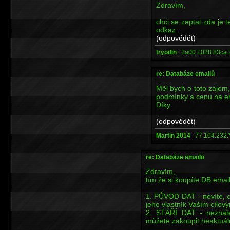
Zdravím,
chci se zeptat zda je t
odkaz.
(odpovědět)
tryodin
|
2a00:1028:83ca:
re: Databáze emailů
Měl bych o toto zájem,
podmínky a cenu na em
Díky
(odpovědět)
Martin 2014
|
77.104.232.
re: Databáze emailů
Zdravím,
tím že si koupíte DB emai
1. PŮVOD DAT - nevíte, o
jeho vlastník Vaším cílo
2. STÁŘÍ DAT - neznáte
můžete zakoupit neaktuální