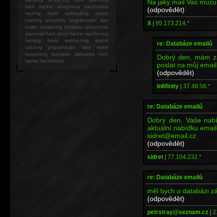
Na jaky mail Vas muzu 
hack
hacker anonymous hackforums
(odpovědět)
hacking
heslo webhacking exploit
cracking anonymity programování fake
X
|
95.173.214.*
mailer lockpicking bumpkey anonymous
password hack proxy hacker hackforums
hacking heslo webhacking exploit
re: Databáze emailů
cracking programování fake mailer
lockpicking bumpkey password hack
Dobrý den, mám zá
hacker
hackforums
poslat na můj emai
(odpovědět)
In8finity
|
37.48.56.*
re: Databáze emailů
Dobrý den, Vaše nabí
aktuální nabídku emai
sidret@email.cz
(odpovědět)
sidret
|
77.104.232.*
re: Databáze emailů
měl bych o databázi z
(odpovědět)
petrstray@seznam.cz
|
2