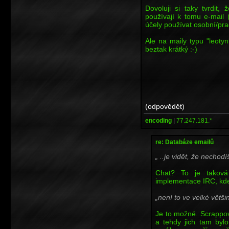
Dovoluji si taky tvrdit,
používají k tomu e-mail
účely používat osobní/prac
Ale na maily typu "leot
beztak krátký :-)
(odpovědět)
encoding
|
77.247.181.*
re: Databáze emailů
..je vidět, že nechodí
Chat? To je taková
implementace IRC, kde s
není to ve velké většin
Je to možné. Scrappov
a tehdy jich tam byl