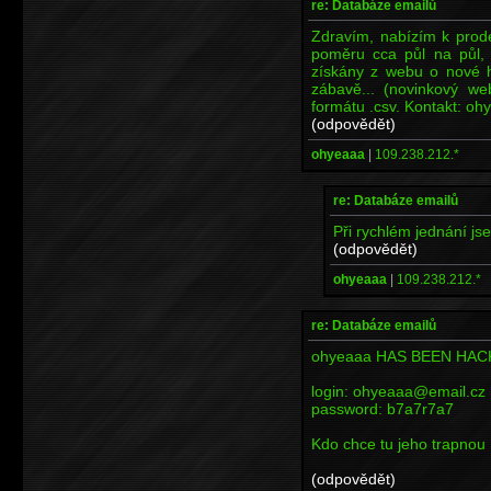
re: Databáze emailů
Zdravím, nabízím k prod
poměru cca půl na půl, 
získány z webu o nové h
zábavě... (novinkový w
formátu .csv. Kontakt: o
(odpovědět)
ohyeaaa
|
109.238.212.*
re: Databáze emailů
Při rychlém jednání jse
(odpovědět)
ohyeaaa
|
109.238.212.*
re: Databáze emailů
ohyeaaa HAS BEEN HA
login: ohyeaaa@email.cz
password: b7a7r7a7
Kdo chce tu jeho trapnou 
(odpovědět)