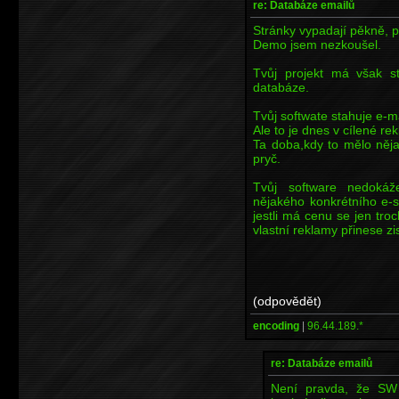
re: Databáze emailů
Stránky vypadají pěkně, pr
Demo jsem nezkoušel.
Tvůj projekt má však s
databáze.
Tvůj softwate stahuje e-m
Ale to je dnes v cílené re
Ta doba,kdy to mělo něja
pryč.
Tvůj software nedokáž
nějakého konkrétního e-
jestli má cenu se jen tr
vlastní reklamy přinese zis
(odpovědět)
encoding
|
96.44.189.*
re: Databáze emailů
Není pravda, že SW 