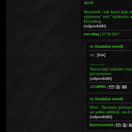
apod.
Nicméně i tak bych tuto 
výzkumu" než "výzkumu ap
Encoding
(odpovědět)
encoding
|
37.59.162.*
re: Databáze emailů
viz.
[link]
----------
Teprve když vstáváte s ha
být hackerem.
(odpovědět)
.cCuMiNn.
|
|
|
re: Databáze emailů
Ehm. Seznam provozuj
ve velké většině, ne-li 
(odpovědět)
Bystroushaak
|
|
|