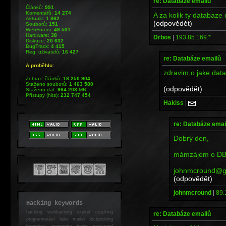
re: Databáze emailů
Článků:
991
Komentářů:
14 274
A za kolik ty databaze
Aktualit:
1 862
(odpovědět)
Souborů:
151
WebForum:
49 501
Hardware:
38
Drbos
|
193.85.169.*
Diskuze:
20 632
BugTrack:
4 415
Reg. uživatelů:
16 427
re: Databáze emailů
A proběhlo:
zdravim,o jake dat
Zobraz. článků:
18 250 904
Staženo souborů:
1 463 580
(odpovědět)
Staženo dat:
964 203
MB
Přístupy (hits):
232 747 454
Hakiss
|
re: Databáze emai
Dobrý den,
mámzájem o DB 
johnmcround@g
(odpovědět)
johnmcround
|
89.
Hacking keywords
hacking
webhacking exploit cracking
re: Databáze emailů
programování fake mailer lockpicking
bumpkey anonymity heslo password