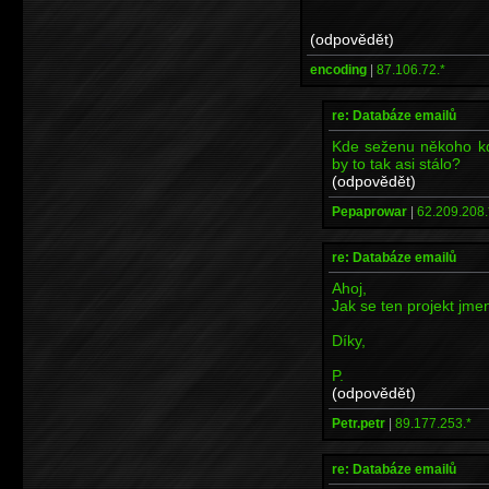
(odpovědět)
encoding
|
87.106.72.*
re: Databáze emailů
Kde seženu někoho kd
by to tak asi stálo?
(odpovědět)
Pepaprowar
|
62.209.208.
re: Databáze emailů
Ahoj,
Jak se ten projekt jme
Díky,
P.
(odpovědět)
Petr.petr
|
89.177.253.*
re: Databáze emailů