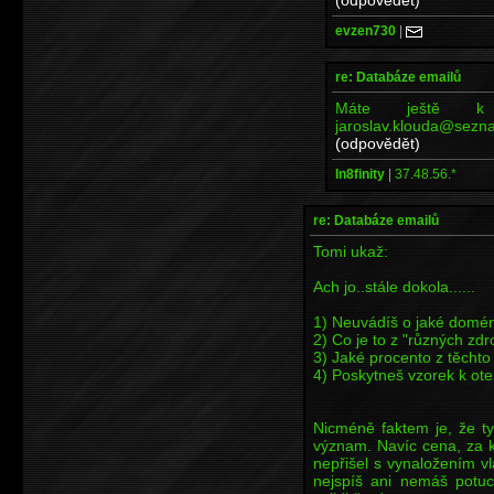
evzen730
|
re: Databáze emailů
Máte ještě k d
jaroslav.klouda@sezn
(odpovědět)
In8finity
|
37.48.56.*
re: Databáze emailů
Tomi ukaž:
Ach jo..stále dokola......
1) Neuvádíš o jaké domén
2) Co je to z "různých zdr
3) Jaké procento z těchto
4) Poskytneš vzorek k ote
Nicméně faktem je, že t
význam. Navíc cena, za kt
nepřišel s vynaložením vla
nejspíš ani nemáš potuc