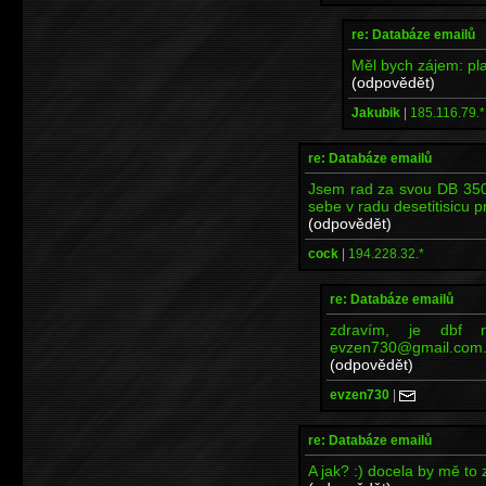
re: Databáze emailů
Měl bych zájem: p
(odpovědět)
Jakubik
|
185.116.79.*
re: Databáze emailů
Jsem rad za svou DB 350.
sebe v radu desetitisicu p
(odpovědět)
cock
|
194.228.32.*
re: Databáze emailů
zdravím, je dbf 
evzen730@gmail.com.
(odpovědět)
evzen730
|
re: Databáze emailů
A jak? :) docela by mě to 