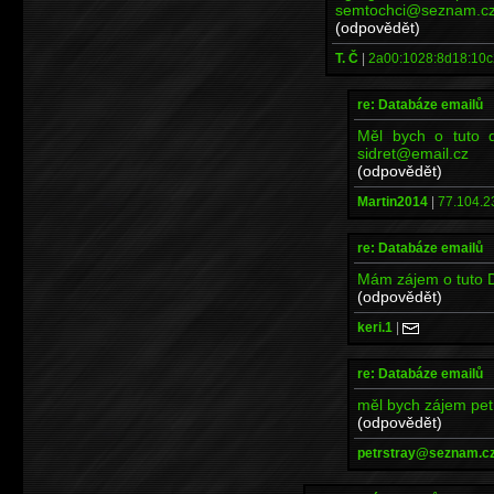
semtochci@seznam.c
(odpovědět)
T. Č
|
2a00:1028:8d18:10c
re: Databáze emailů
Měl bych o tuto d
sidret@email.cz
(odpovědět)
Martin2014
|
77.104.2
re: Databáze emailů
Mám zájem o tuto 
(odpovědět)
keri.1
|
re: Databáze emailů
měl bych zájem pe
(odpovědět)
petrstray@seznam.c