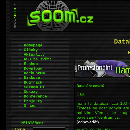
Data
Homepage
Články
Aktuality
RSS ze světa
E-shop
Download
HackForum
Diskuze
BugTrack
Databáze emailů
Seznam BT
Odkazy
Čau,
Konference
Projekty
mám tu databázi cca 100 
O nás
Protože se dost pohybujete 
nabízím Vám ji ke koupi
pavelsam@centrum.cz.
(odpovědět)
.
Přihlášení
L
o
gin:
paul27
|
90.178.148.*