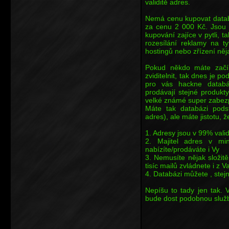
validitě adres.
Nemá cenu kupovat databá
za cenu 2 000 Kč. Jsou t
kupování zajíce v pytli,
rozesílání reklamy na t
hostingů nebo zřízení něja
Pokud někdo máte začína
zviditelnit, tak dnes je p
pro vás hackne databá
prodávají stejné produkt
velké známé super zabez
Máte tak databázi podst
adres), ale máte jistotu, ž
1. Adresy jsou v 99% vali
2. Majitel adres v min
nabízíte/prodáváte i Vy
3. Nemusíte nějak složit
tisíc mailů zvládnete i z 
4. Databázi můžete , stejn
Nepíšu to tady jen tak. 
bude dost podobnou službu