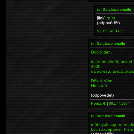
re: Databáze emailů
[link]
míra
(odpovědět)
:-)
|
83.240.14.*
re: Databáze emailů
Dobrý den,
dejte mi vědět, pokud
2000,-
na adresu: areco.pr
Děkuji Vám
Honza R.
(odpovědět)
Honza R.
|
89.177.168.*
re: Databáze emailů
měl bych zájem. nejde
bych akceptoval. Piš
(odpovědět)