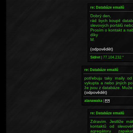
re: Databáze emailů
Dobrý den,
rád bych koupil datab
slevových portálů neb
Prosím o kontakt a na
díky
M.
(odpovědět)
Sidret
|
77.104.232.*
re: Databáze emailů
potřebuju taky maily od
vykupta a nebo jiných po
že jsou z databáze. Muže 
(odpovědět)
alanawaka
|
re: Databáze emailů
Zdravím. Jestliže m
kontaktů od slevové
agregátoru zapak