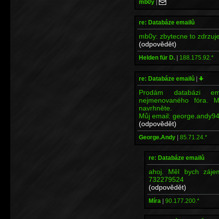
mb0y
|
re: Databáze emailů
mb0y: zbytecne to zdrzuj
(odpovědět)
Helden für D.
|
188.175.92.*
re: Databáze emailů
|
Prodám databázi em
nejmenovaného fóra. M
navrhněte.
Můj email: george.andy94
(odpovědět)
George.Andy
|
85.71.24.*
re: Databáze emailů
ahoj. Měl bych záje
732279524
(odpovědět)
Míra
|
90.177.200.*