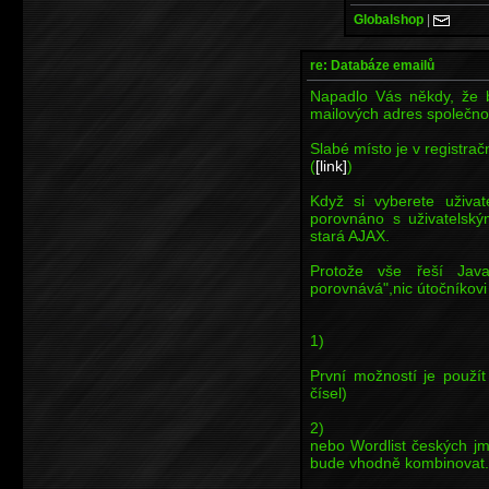
Globalshop
|
re: Databáze emailů
Napadlo Vás někdy, že b
mailových adres společno
Slabé místo je v registra
(
[link]
)
Když si vyberete uživat
porovnáno s uživatelský
stará AJAX.
Protože vše řeší Jav
porovnává",nic útočníkovi
1)
První možností je použí
čísel)
2)
nebo Wordlist českých jme
bude vhodně kombinovat..