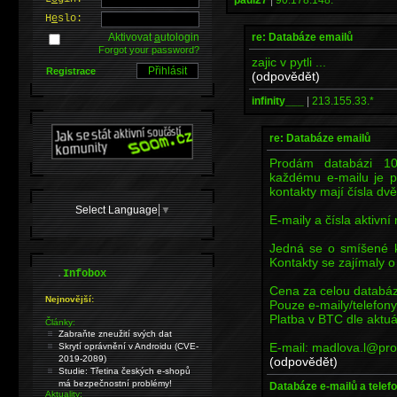
H
e
slo:
re: Databáze emailů
Aktivovat
a
utologin
Forgot your password?
zajic v pytli ...
Registrace
(odpovědět)
infinity___
|
213.155.33.*
re: Databáze emailů
Prodám databázi 10
každému e-mailu je př
kontakty mají čísla dvě
Select Language
▼
E-maily a čísla aktivn
Jedná se o smíšené k
Kontakty se zajímaly o 
.
Infobox
Cena za celou databáz
Nejnovější:
Pouze e-maily/telefony
Platba v BTC dle aktuá
Články:
Zabraňte zneužití svých dat
E-mail: madlova.l@pr
Skrytí oprávnění v Androidu (CVE-
2019-2089)
(odpovědět)
Studie: Třetina českých e-shopů
má bezpečnostní problémy!
Databáze e-mailů a telefo
Aktuality: