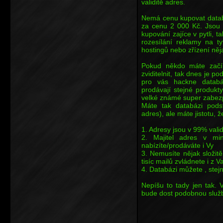
validitě adres.
Nemá cenu kupovat databá
za cenu 2 000 Kč. Jsou t
kupování zajíce v pytli,
rozesílání reklamy na t
hostingů nebo zřízení něja
Pokud někdo máte začína
zviditelnit, tak dnes je p
pro vás hackne databá
prodávají stejné produkt
velké známé super zabez
Máte tak databázi podst
adres), ale máte jistotu, ž
1. Adresy jsou v 99% vali
2. Majitel adres v min
nabízíte/prodáváte i Vy
3. Nemusíte nějak složit
tisíc mailů zvládnete i z 
4. Databázi můžete , stejn
Nepíšu to tady jen tak. 
bude dost podobnou službu