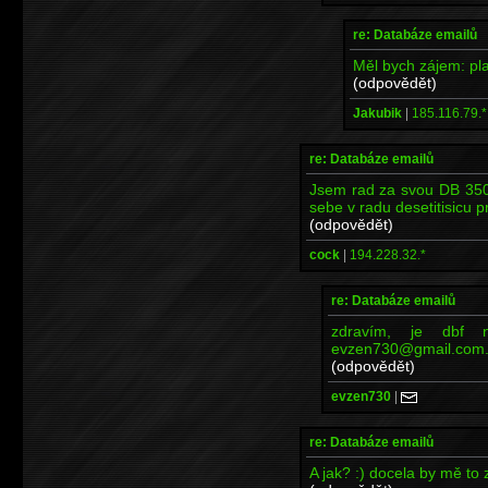
re: Databáze emailů
Měl bych zájem: p
(odpovědět)
Jakubik
|
185.116.79.*
re: Databáze emailů
Jsem rad za svou DB 350.
sebe v radu desetitisicu p
(odpovědět)
cock
|
194.228.32.*
re: Databáze emailů
zdravím, je dbf 
evzen730@gmail.com.
(odpovědět)
evzen730
|
re: Databáze emailů
A jak? :) docela by mě to 