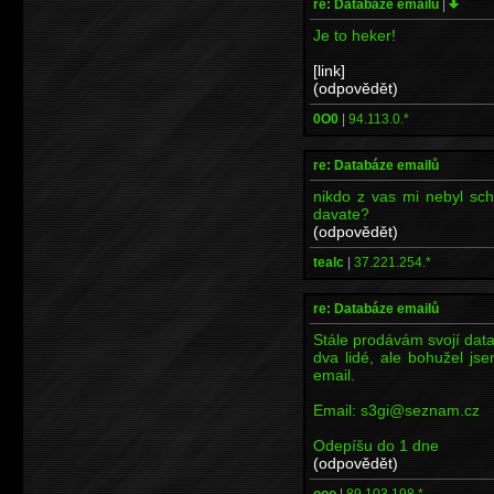
re: Databáze emailů
|
Je to heker!
[link]
(odpovědět)
0O0
|
94.113.0.*
re: Databáze emailů
nikdo z vas mi nebyl sc
davate?
(odpovědět)
tealc
|
37.221.254.*
re: Databáze emailů
Stále prodávám svojí data
dva lidé, ale bohužel js
email.
Email: s3gi@seznam.cz
Odepíšu do 1 dne
(odpovědět)
ooo
|
89.103.198.*