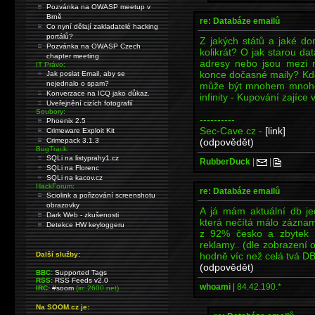
Pozvánka na OWASP meetup v
Brně
re: Databáze emailů
Co nyní dělají zakladatelé hacking
portálů?
Z jakých států a jaké do
Pozvánka na OWASP Czech
kolikrát? O jak starou da
chapter meeting
adresy nebo jsou mezi n
IT Právo:
konce dočasné maily? Kde
Jak poslat Email, aby se
nejednalo o spam?
může být mnohem mnohem 
Konverzace na ICQ jako důkaz.
infinity - Kupování zajíce v
Uveřejnění cizích fotografií
Soubory:
----------
Phoenix 2.5
Sec-Cave.cz -
[link]
Crimeware Exploit Kit
(odpovědět)
Crimepack 3.1.3
BugTrack:
SQLi na listyprahy1.cz
RubberDuck
|
|
SQLi na Florenc
SQLi na kacov.cz
HackForum:
re: Databáze emailů
Sciolink a pořizování screenshotu
obrazovky
A já mám aktuální db j
Dark Web - zkušenosti
která nečítá málo záznamů
Detekce HW keyloggeru
z 92% česko a zbytek 
reklamy.. (dle zobrazení
hodně víc než celá tvá DB
Další služby:
(odpovědět)
BBC:
Supported Tags
RSS:
RSS Feeds v2.0
whoami
|
84.42.190.*
IRC:
#soom
(irc.2600.net)
Na SOOM.cz je: