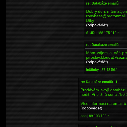
re: Databáze emailů
Dobrý den, mám zájem
ronybess@protonmail
Díky
(odpovědět)
StUD
|
188.175.112.*
re: Databáze emailů
Mám zájem o Váš prog
jaroslav.klouda@sezna
(odpovědět)
In8finity
|
37.48.56.*
re: Databáze emailů
|
Prodávám svojí databázi
hodit. Přibližná cena 75
Více informaci na email-
(odpovědět)
ooo
|
89.103.198.*