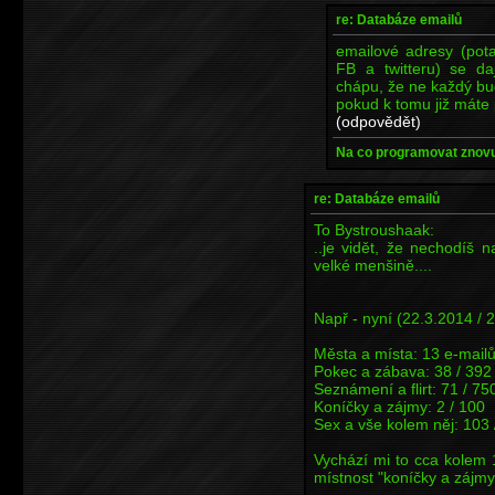
re: Databáze emailů
emailové adresy (pota
FB a twitteru) se da
chápu, že ne každý bud
pokud k tomu již máte
(odpovědět)
Na co programovat znovu,
re: Databáze emailů
To Bystroushaak:
..je vidět, že nechodíš n
velké menšině....
Např - nyní (22.3.2014 / 
Města a místa: 13 e-mailů
Pokec a zábava: 38 / 392
Seznámení a flirt: 71 / 75
Koníčky a zájmy: 2 / 100
Sex a vše kolem něj: 103 
Vychází mi to cca kolem 
místnost "koníčky a zájmy")