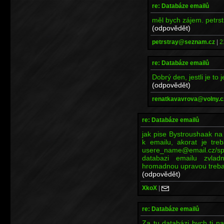
re: Databáze emailů
měl bych zájem. petr
(odpovědět)
petrstray@seznam.cz
|
2
re: Databáze emailů
Dobrý den, jestli je to
(odpovědět)
renatkavavrova@volny.c
re: Databáze emailů
jak pise Bystroushaak na 
k emailu, akorat je tre
usere_name@email.cz/spo
databazi emailu zvla
hromadnou upravou treba
(odpovědět)
XkoX
|
re: Databáze emailů
Za tu databázi bych ti n