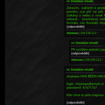
re: Databáze emailů
Zdravím, nabízím k prod
poměru cca půl na půl, 
získány z webu o nové h
zábavě... (novinkový w
formátu .csv. Kontakt: o
(odpovědět)
ohyeaaa
|
109.238.212.*
re: Databáze emailů
Při rychlém jednání jse
(odpovědět)
ohyeaaa
|
109.238.212.*
re: Databáze emailů
ohyeaaa HAS BEEN HA
login: ohyeaaa@email.cz
password: b7a7r7a7
Kdo chce tu jeho trapnou 
(odpovědět)