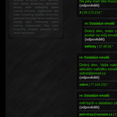
Na jaky mail Vas muzu 
hack
hacker anonymous hackforums
(odpovědět)
hacking
heslo webhacking exploit
cracking anonymity programování fake
X
|
95.173.214.*
mailer lockpicking bumpkey anonymous
password hack proxy hacker hackforums
hacking heslo webhacking exploit
re: Databáze emailů
cracking programování fake mailer
lockpicking bumpkey password hack
Dobrý den, mám zá
hacker
hackforums
poslat na můj emai
(odpovědět)
In8finity
|
37.48.56.*
re: Databáze emailů
Dobrý den, Vaše nabí
aktuální nabídku emai
sidret@email.cz
(odpovědět)
sidret
|
77.104.232.*
re: Databáze emailů
měl bych o databázi z
(odpovědět)
petrstray@seznam.cz
|
2