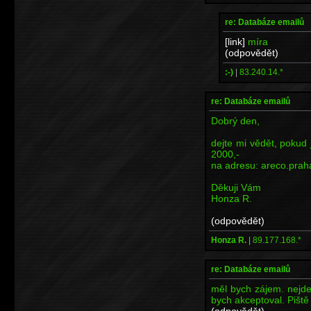
re: Databáze emailů
[link]
míra
(odpovědět)
:-)
|
83.240.14.*
re: Databáze emailů
Dobrý den,
dejte mi vědět, pokud
2000,-
na adresu: areco.pr
Děkuji Vám
Honza R.
(odpovědět)
Honza R.
|
89.177.168.*
re: Databáze emailů
měl bych zájem. nejde
bych akceptoval. Piš
(odpovědět)