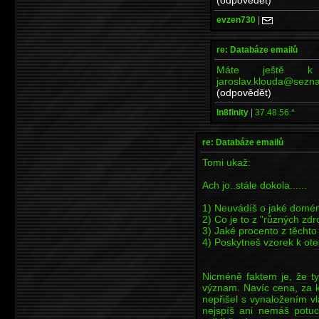
evzen730
|
re: Databáze emailů
Máte ještě k d
jaroslav.klouda@sezn
(odpovědět)
In8finity
|
37.48.56.*
re: Databáze emailů
Tomi ukaž:
Ach jo..stále dokola......
1) Neuvádíš o jaké domén
2) Co je to z "různých zdr
3) Jaké procento z těchto
4) Poskytneš vzorek k ote
Nicméně faktem je, že t
význam. Navíc cena, za kt
nepřišel s vynaložením vla
nejspíš ani nemáš potuc