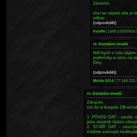
Zdravím,
chci se zeptat zda je t
odkaz.
(odpovědět)
tryodin
|
2a00:1028:83ca:
re: Databáze emailů
Měl bych o toto zájem,
podmínky a cenu na em
Díky
(odpovědět)
Martin 2014
|
77.104.232.
re: Databáze emailů
Zdravím,
tím že si koupíte DB emai
1. PŮVOD DAT - nevíte, o
jeho vlastník Vaším cílo
2. STÁŘÍ DAT - neznáte
můžete zakoupit neaktuální