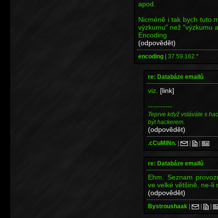
apod.
Nicméně i tak bych tuto 
výzkumu" než "výzkumu ap
Encoding
(odpovědět)
encoding
|
37.59.162.*
re: Databáze emailů
viz.
[link]
----------
Teprve když vstáváte s ha
být hackerem.
(odpovědět)
.cCuMiNn.
|
|
|
re: Databáze emailů
Ehm. Seznam provozuj
ve velké většině, ne-li 
(odpovědět)
Bystroushaak
|
|
|