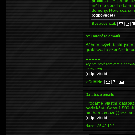
profilu a ne přímo už
mělo to docela dobrou
domény, které seznam 
(odpovědět)
Bystroushaak
|
|
|
re: Databáze emailů
Během svých testů jsem
grabboval a skončilo to ud
----------
Teprve když vstáváte s hackin
hackerem.
(odpovědět)
.cCuMiNn.
|
|
|
Databáze emailů
Prodáme vlastní databáz
podnikání. Cena 1.500,-K
na: han.tomova@seznam
(odpovědět)
Hana
|
86.49.10.*