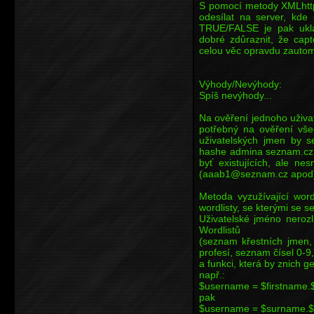
S pomocí metody XMLhttp
odesílat na server, kde
TRUE/FALSE je pak uklá
dobré zdůraznit, že cap
celou věc opravdu zautoma
Výhody/Nevýhody:
Spíš nevýhody...
Na ověření jednoho uživa
potřebný na ověření vše
uživatelských jmen by 
hashe admina seznam.cz. 
byť existujících, ale ne
(aaab1@seznam.cz apod
Metoda vyzužívající word
wordlisty, se kterými se 
Uživatelské jméno nerozl
Wordlistů
(seznam křestních jmen
profesí, seznam čísel 0-9
a funkci, která by znich 
např.:
$username = $firstname.$
pak
$username = $surname.$c