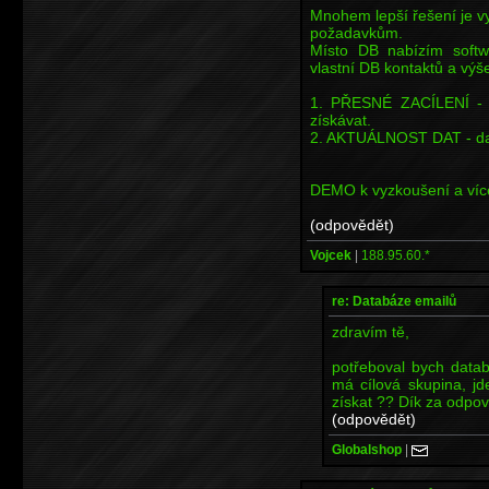
Mnohem lepší řešení je vy
požadavkům.
Místo DB nabízím softw
vlastní DB kontaktů a výš
1. PŘESNÉ ZACÍLENÍ - V
získávat.
2. AKTUÁLNOST DAT - data
DEMO k vyzkoušení a více
(odpovědět)
Vojcek
|
188.95.60.*
re: Databáze emailů
zdravím tě,
potřeboval bych datab
má cílová skupina, j
získat ?? Dík za odpo
(odpovědět)
Globalshop
|