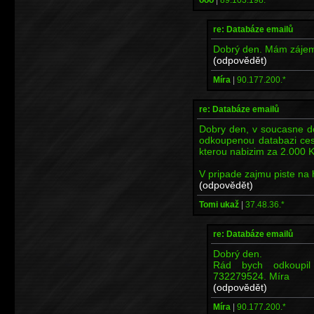
re: Databáze emailů
Dobrý den. Mám zájem
(odpovědět)
Míra
|
90.177.200.*
re: Databáze emailů
Dobry den, v soucasne d
odkoupenou databazi ces
kterou nabizim za 2.000 
V pripade zajmu piste na
(odpovědět)
Tomi ukaž
|
37.48.36.*
re: Databáze emailů
Dobrý den.
Rád bych odkoupil
732279524. Míra
(odpovědět)
Míra
|
90.177.200.*