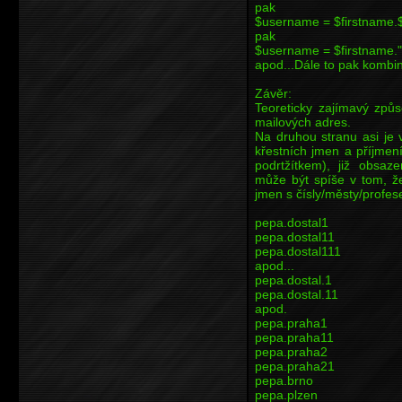
pak
$username = $firstname.$
pak
$username = $firstname."
apod...Dále to pak kombi
Závěr:
Teoreticky zajímavý způso
mailových adres.
Na druhou stranu asi je
křestních jmen a příjmen
podrtžítkem), již obsaz
může být spíše v tom, ž
jmen s čísly/městy/profese
pepa.dostal1
pepa.dostal11
pepa.dostal111
apod...
pepa.dostal.1
pepa.dostal.11
apod.
pepa.praha1
pepa.praha11
pepa.praha2
pepa.praha21
pepa.brno
pepa.plzen