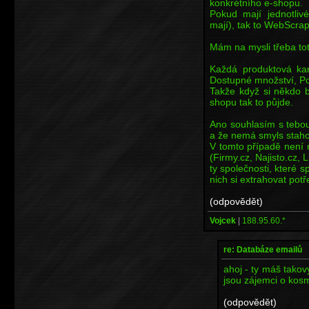
konkrétního e-shopu.
Pokud mají jednotliv
mají), tak to WebScra
Mám na mysli třeba to
Každá produktová kar
Dostupné množství, Po
Takže když si někdo b
shopu tak to půjde.
Ano souhlasím s tebou
a že nemá smyls staho
V tomto případě není 
(Firmy.cz, Najisto.cz, L
ty společnosti, které s
nich si extrahovat pot
(odpovědět)
Vojcek
|
188.95.60.*
re: Databáze emailů
ahoj - ty máš tako
jsou zájemci o kosm
(odpovědět)