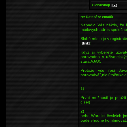
Globalshop
|
re: Databáze emailů
Napadlo Vás někdy, že b
mailových adres společno
Slabé místo je v registra
(
[link]
)
Když si vyberete uživat
porovnáno s uživatelský
stará AJAX.
Protože vše řeší Jav
porovnává",nic útočníkovi
1)
První možností je použí
čísel)
2)
nebo Wordlist českých jme
bude vhodně kombinovat..