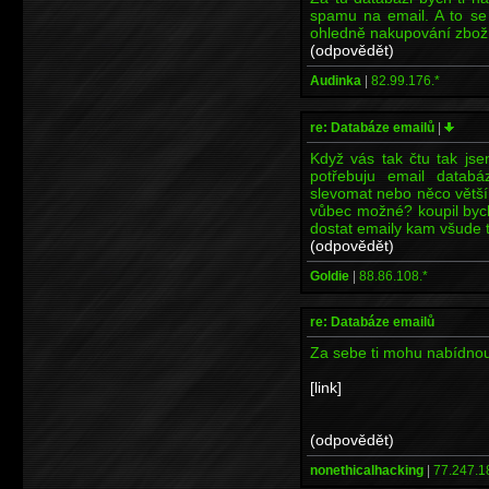
spamu na email. A to se 
ohledně nakupování zboží,
(odpovědět)
Audinka
|
82.99.176.*
re: Databáze emailů
|
Když vás tak čtu tak js
potřebuju email databá
slevomat nebo něco většíh
vůbec možné? koupil bych
dostat emaily kam všude t
(odpovědět)
Goldie
|
88.86.108.*
re: Databáze emailů
Za sebe ti mohu nabídnout
[link]
(odpovědět)
nonethicalhacking
|
77.247.1