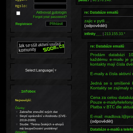
H
e
slo:
re: Databáze emailů
Aktivovat
a
utologin
Forgot your password?
zajic v pytli ...
Registrace
(odpovědět)
infinity___
|
213.155.33.*
re: Databáze emailů
Prodám databázi 10
každému e-mailu je př
kontakty mají čísla dvě
Select Language
▼
E-maily a čísla aktivn
Jedná se o smíšené k
Kontakty se zajímaly o 
.
Infobox
Cena za celou databáz
Nejnovější:
Pouze e-maily/telefony
Platba v BTC dle aktuá
Články:
Zabraňte zneužití svých dat
E-mail: madlova.l@pr
Skrytí oprávnění v Androidu (CVE-
2019-2089)
(odpovědět)
Studie: Třetina českých e-shopů
má bezpečnostní problémy!
Databáze e-mailů a telefo
Aktuality: