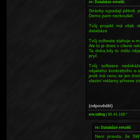
re: Databáze emailů
Stránky vypadají pěkně, pr
Demo jsem nezkoušel.
Tvůj projekt má však s
databáze.
Tvůj softwate stahuje e-m
Ale to je dnes v cílené re
Ta doba,kdy to mělo něja
pryč.
Tvůj software nedokáž
nějakého konkrétního e-
jestli má cenu se jen tr
vlastní reklamy přinese zis
(odpovědět)
encoding
|
96.44.189.*
re: Databáze emailů
Není pravda, že SW 