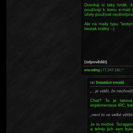
Dovoluji si taky tvrdit,
používají k tomu e-mail
účely používat osobní/prac
Ale na maily typu "leot
beztak krátký :-)
(odpovědět)
encoding
|
77.247.181.*
re: Databáze emailů
..je vidět, že nechodí
Chat? To je taková
implementace IRC, kde s
není to ve velké většin
Je to možné. Scrappov
a tehdy jich tam byl