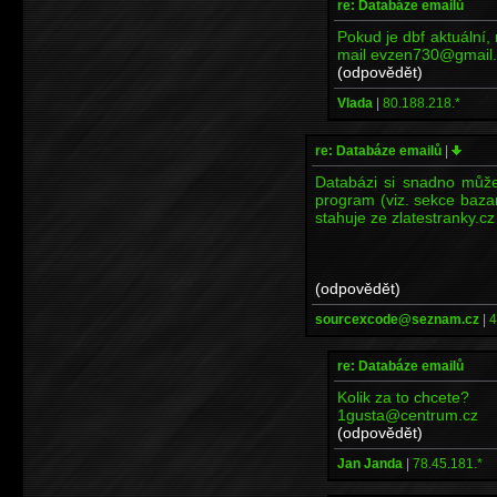
re: Databáze emailů
Pokud je dbf aktuální, 
mail evzen730@gmail
(odpovědět)
Vlada
|
80.188.218.*
re: Databáze emailů
|
Databázi si snadno může
program (viz. sekce baza
stahuje ze zlatestranky.cz
(odpovědět)
sourcexcode@seznam.cz
|
4
re: Databáze emailů
Kolik za to chcete?
1gusta@centrum.cz
(odpovědět)
Jan Janda
|
78.45.181.*