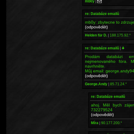
mb0y
|
re: Databáze emailů
mb0y: zbytecne to zdrzuj
(odpovědět)
Helden für D.
|
188.175.92.*
re: Databáze emailů
|
Prodám databázi em
nejmenovaného fóra. M
navrhněte.
Můj email: george.andy94
(odpovědět)
George.Andy
|
85.71.24.*
re: Databáze emailů
ahoj. Měl bych záje
732279524
(odpovědět)
Míra
|
90.177.200.*