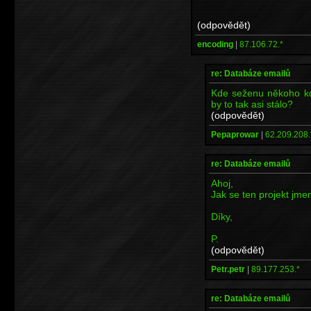
(odpovědět)
encoding
|
87.106.72.*
re: Databáze emailů
Kde seženu někoho kd
by to tak asi stálo?
(odpovědět)
Pepaprowar
|
62.209.208.
re: Databáze emailů
Ahoj,
Jak se ten projekt jme
Díky,
P.
(odpovědět)
Petr.petr
|
89.177.253.*
re: Databáze emailů