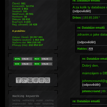
re: Databáze emailů
Článků:
991
Komentářů:
14 274
A za kolik ty databaze
Aktualit:
1 862
(odpovědět)
Souborů:
151
WebForum:
49 501
Hardware:
38
Drbos
|
193.85.169.*
Diskuze:
20 632
BugTrack:
4 415
Reg. uživatelů:
16 428
re: Databáze emailů
A proběhlo:
zdravim,o jake dat
Zobraz. článků:
18 257 001
Staženo souborů:
1 463 605
(odpovědět)
Staženo dat:
964 210
MB
Přístupy (hits):
232 854 637
Hakiss
|
re: Databáze emai
Dobrý den,
mámzájem o DB 
johnmcround@g
(odpovědět)
johnmcround
|
89.
Hacking keywords
hacking
webhacking exploit cracking
re: Databáze emailů
programování fake mailer lockpicking
bumpkey anonymity heslo password