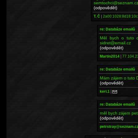
semtochci@seznam.c
(odpovědět)
T. Č
|
2a00:1028:8d18:10c
re: Databáze emailů
Měl bych o tuto d
sidret@email.cz
(odpovědět)
Martin2014
|
77.104.2
re: Databáze emailů
Mám zájem o tuto 
(odpovědět)
keri.1
|
re: Databáze emailů
měl bych zájem pe
(odpovědět)
petrstray@seznam.c