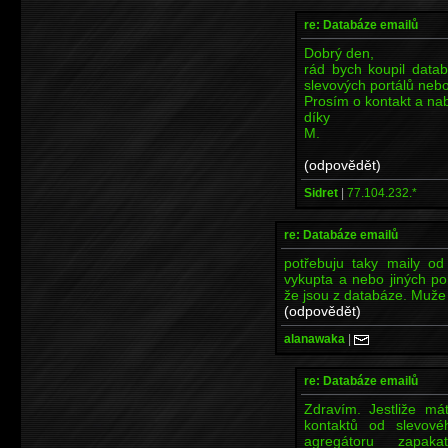
re: Databáze emailů
Dobrý den,
rád bych koupil datab
slevových portálů neb
Prosím o kontakt a na
díky
M.
(odpovědět)
Sidret
|
77.104.232.*
re: Databáze emailů
potřebuju taky maily od
vykupta a nebo jiných po
že jsou z databáze. Muže 
(odpovědět)
alanawaka
|
re: Databáze emailů
Zdravím. Jestliže m
kontaktů od slevové
agregátoru zapak