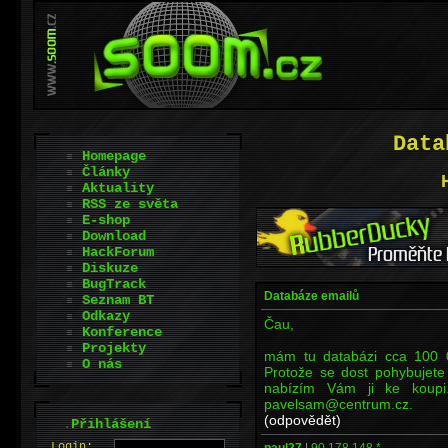
Data
Homepage
Články
Aktuality
RSS ze světa
E-shop
Download
HackForum
Diskuze
BugTrack
Databáze emailů
Seznam BT
Odkazy
Čau,
Konference
Projekty
mám tu databázi cca 100 
O nás
Protože se dost pohybujete 
nabízím Vám ji ke koupi
pavelsam@centrum.cz.
(odpovědět)
.
Přihlášení
L
o
gin:
paul27
|
90.178.148.*