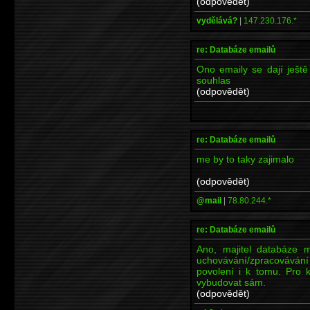
(odpovědět)
vydělává?
|
147.230.176.*
re: Databáze emailů
Ono emaily se dají ještě
souhlas
(odpovědět)
re: Databáze emailů
me by to taky zajimalo
(odpovědět)
@mail
|
78.80.244.*
re: Databáze emailů
Ano, majitel databáze m
uchovávání/zpracovávání 
povolení i k tomu. Pro k
vybudovat sám.
(odpovědět)