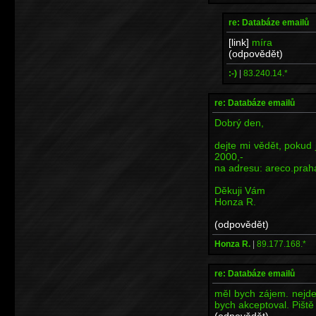
re: Databáze emailů
[link]
míra
(odpovědět)
:-)
|
83.240.14.*
re: Databáze emailů
Dobrý den,
dejte mi vědět, pokud
2000,-
na adresu: areco.pr
Děkuji Vám
Honza R.
(odpovědět)
Honza R.
|
89.177.168.*
re: Databáze emailů
měl bych zájem. nejde
bych akceptoval. Piš
(odpovědět)