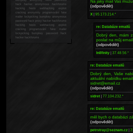
Na jaky mail Vas muzu 
hack
hacker anonymous hackforums
(odpovědět)
hacking
heslo webhacking exploit
cracking anonymity programování fake
X
|
95.173.214.*
mailer lockpicking bumpkey anonymous
password hack proxy hacker hackforums
hacking heslo webhacking exploit
re: Databáze emailů
cracking programování fake mailer
lockpicking bumpkey password hack
Dobrý den, mám zá
hacker
hackforums
poslat na můj emai
(odpovědět)
In8finity
|
37.48.56.*
re: Databáze emailů
Dobrý den, Vaše nabí
aktuální nabídku emai
sidret@email.cz
(odpovědět)
sidret
|
77.104.232.*
re: Databáze emailů
měl bych o databázi z
(odpovědět)
petrstray@seznam.cz
|
2