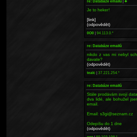
re: Databáze emailů
|
Je to heker!
[link]
(odpovědět)
0O0
|
94.113.0.*
re: Databáze emailů
nikdo z vas mi nebyl sc
davate?
(odpovědět)
tealc
|
37.221.254.*
re: Databáze emailů
Stále prodávám svojí data
dva lidé, ale bohužel js
email.
Email: s3gi@seznam.cz
Odepíšu do 1 dne
(odpovědět)
ooo
|
89.103.198.*