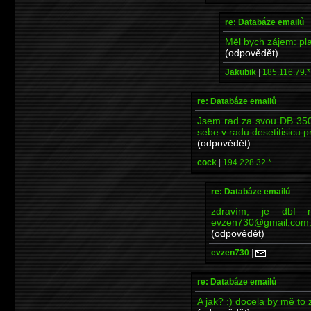
re: Databáze emailů
Měl bych zájem: p
(odpovědět)
Jakubik
|
185.116.79.*
re: Databáze emailů
Jsem rad za svou DB 350.
sebe v radu desetitisicu p
(odpovědět)
cock
|
194.228.32.*
re: Databáze emailů
zdravím, je dbf 
evzen730@gmail.com.
(odpovědět)
evzen730
|
re: Databáze emailů
A jak? :) docela by mě to 