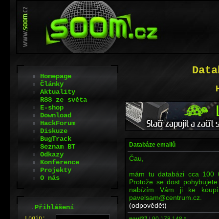
Data
Homepage
Články
Aktuality
RSS ze světa
E-shop
Download
HackForum
Diskuze
BugTrack
Databáze emailů
Seznam BT
Odkazy
Čau,
Konference
Projekty
mám tu databázi cca 100 
O nás
Protože se dost pohybujete 
nabízím Vám ji ke koupi
pavelsam@centrum.cz.
(odpovědět)
.
Přihlášení
L
o
gin:
paul27
|
90.178.148.*