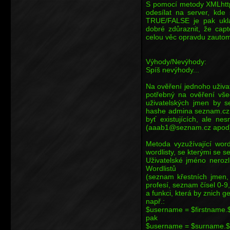
S pomocí metody XMLhttp
odesílat na server, kde
TRUE/FALSE je pak uklá
dobré zdůraznit, že cap
celou věc opravdu zautoma
Výhody/Nevýhody:
Spíš nevýhody...
Na ověření jednoho uživa
potřebný na ověření vše
uživatelských jmen by 
hashe admina seznam.cz. 
byť existujících, ale ne
(aaab1@seznam.cz apod
Metoda vyzužívající word
wordlisty, se kterými se 
Uživatelské jméno nerozl
Wordlistů
(seznam křestních jmen
profesí, seznam čísel 0-9
a funkci, která by znich 
např.:
$username = $firstname.$
pak
$username = $surname.$c