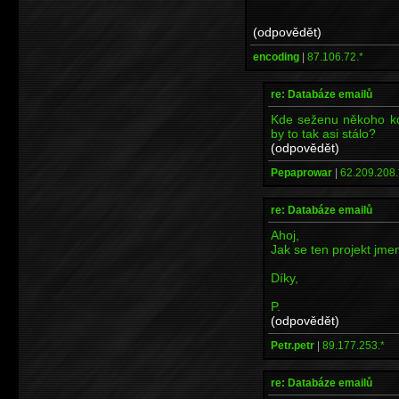
(odpovědět)
encoding
|
87.106.72.*
re: Databáze emailů
Kde seženu někoho kd
by to tak asi stálo?
(odpovědět)
Pepaprowar
|
62.209.208.
re: Databáze emailů
Ahoj,
Jak se ten projekt jme
Díky,
P.
(odpovědět)
Petr.petr
|
89.177.253.*
re: Databáze emailů