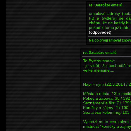
re: Databáze emailů
emailové adresy (pota
FB a twitteru) se da
chápu, že ne každý bud
pokud k tomu již máte
(odpovědět)
Na co programovat znovu,
re: Databáze emailů
To Bystroushaak:
..je vidět, že nechodíš n
velké menšině....
Např - nyní (22.3.2014 / 
Města a místa: 13 e-mailů
Pokec a zábava: 38 / 392
Seznámení a flirt: 71 / 75
Koníčky a zájmy: 2 / 100
Sex a vše kolem něj: 103 
Vychází mi to cca kolem 
místnost "koníčky a zájmy")