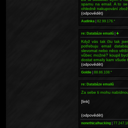
spamu na email. A to se 
ohledně nakupování zboží,
(odpovědět)
Audinka
|
82.99.176.*
re: Databáze emailů
|
Když vás tak čtu tak js
potřebuju email databá
slevomat nebo něco většíh
vůbec možné? koupil bych
dostat emaily kam všude t
(odpovědět)
Goldie
|
88.86.108.*
re: Databáze emailů
Za sebe ti mohu nabídnout
[link]
(odpovědět)
nonethicalhacking
|
77.247.1