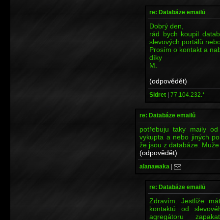
re: Databáze emailů
Dobrý den,
rád bych koupil datab
slevových portálů neb
Prosím o kontakt a na
díky
M.
(odpovědět)
Sidret
|
77.104.232.*
re: Databáze emailů
potřebuju taky maily od
vykupta a nebo jiných po
že jsou z databáze. Muže 
(odpovědět)
alanawaka
|
re: Databáze emailů
Zdravím. Jestliže m
kontaktů od slevové
agregátoru zapak