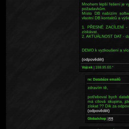
Mnohem lepší řešení je vy
požadavkům.
Místo DB nabízím softw
vlastní DB kontaktů a výš
1. PŘESNÉ ZACÍLENÍ - V
získávat.
2. AKTUÁLNOST DAT - data
DEMO k vyzkoušení a více
(odpovědět)
Vojcek
|
188.95.60.*
re: Databáze emailů
zdravím tě,
potřeboval bych datab
má cílová skupina, j
získat ?? Dík za odpo
(odpovědět)
Globalshop
|