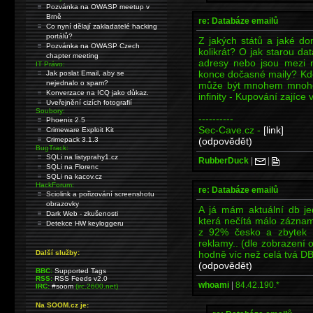
Pozvánka na OWASP meetup v
Brně
re: Databáze emailů
Co nyní dělají zakladatelé hacking
portálů?
Z jakých států a jaké do
Pozvánka na OWASP Czech
kolikrát? O jak starou da
chapter meeting
adresy nebo jsou mezi n
IT Právo:
konce dočasné maily? Kde
Jak poslat Email, aby se
nejednalo o spam?
může být mnohem mnohem 
Konverzace na ICQ jako důkaz.
infinity - Kupování zajíce v
Uveřejnění cizích fotografií
Soubory:
----------
Phoenix 2.5
Sec-Cave.cz -
[link]
Crimeware Exploit Kit
(odpovědět)
Crimepack 3.1.3
BugTrack:
SQLi na listyprahy1.cz
RubberDuck
|
|
SQLi na Florenc
SQLi na kacov.cz
HackForum:
re: Databáze emailů
Sciolink a pořizování screenshotu
obrazovky
A já mám aktuální db j
Dark Web - zkušenosti
která nečítá málo záznamů
Detekce HW keyloggeru
z 92% česko a zbytek 
reklamy.. (dle zobrazení
hodně víc než celá tvá DB
Další služby:
(odpovědět)
BBC:
Supported Tags
RSS:
RSS Feeds v2.0
whoami
|
84.42.190.*
IRC:
#soom
(irc.2600.net)
Na SOOM.cz je: