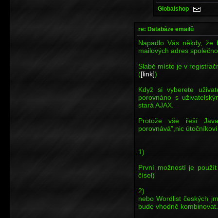
Globalshop
|
re: Databáze emailů
Napadlo Vás někdy, že b
mailových adres společno
Slabé místo je v registra
(
[link]
)
Když si vyberete uživat
porovnáno s uživatelský
stará AJAX.
Protože vše řeší Jav
porovnává",nic útočníkovi
1)
První možností je použí
čísel)
2)
nebo Wordlist českých jme
bude vhodně kombinovat..