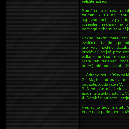
validitě adres.
Nemá cenu kupovat databá
za cenu 2 000 Kč. Jsou t
kupování zajíce v pytli,
rozesílání reklamy na t
hostingů nebo zřízení něja
Pokud někdo máte začína
zviditelnit, tak dnes je p
pro vás hackne databá
prodávají stejné produkt
velké známé super zabez
Máte tak databázi podst
adres), ale máte jistotu, ž
1. Adresy jsou v 99% vali
2. Majitel adres v min
nabízíte/prodáváte i Vy
3. Nemusíte nějak složit
tisíc mailů zvládnete i z 
4. Databázi můžete , stejn
Nepíšu to tady jen tak. 
bude dost podobnou službu