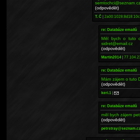
semtochci@seznam.c
(odpovědět)
T. Č
|
2a00:1028:8d18:10c
re: Databáze emailů
Měl bych o tuto d
sidret@email.cz
(odpovědět)
Martin2014
|
77.104.2
re: Databáze emailů
Mám zájem o tuto 
(odpovědět)
keri.1
|
re: Databáze emailů
měl bych zájem pe
(odpovědět)
petrstray@seznam.c