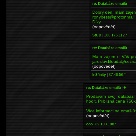
re: Databáze emailů
Dobrý den, mám zájem
ronybess@protonmail
Díky
(odpovědět)
StUD
|
188.175.112.*
re: Databáze emailů
Mám zájem o Váš prog
jaroslav.klouda@sezna
(odpovědět)
In8finity
|
37.48.56.*
re: Databáze emailů
|
Prodávám svojí databázi
hodit. Přibližná cena 75
Více informaci na email-
(odpovědět)
ooo
|
89.103.198.*