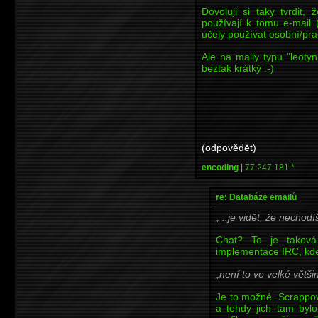
Dovoluji si taky tvrdit,
používají k tomu e-mail
účely používat osobní/prac
Ale na maily typu "leot
beztak krátký :-)
(odpovědět)
encoding
|
77.247.181.*
re: Databáze emailů
..je vidět, že nechodí
Chat? To je taková
implementace IRC, kde s
není to ve velké většin
Je to možné. Scrappov
a tehdy jich tam byl