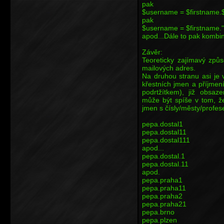
pak
$username = $firstname.$
pak
$username = $firstname."
apod...Dále to pak kombi
Závěr:
Teoreticky zajímavý způso
mailových adres.
Na druhou stranu asi je
křestních jmen a příjmen
podrtžítkem), již obsaz
může být spíše v tom, ž
jmen s čísly/městy/profese
pepa.dostal1
pepa.dostal11
pepa.dostal111
apod...
pepa.dostal.1
pepa.dostal.11
apod.
pepa.praha1
pepa.praha11
pepa.praha2
pepa.praha21
pepa.brno
pepa.plzen