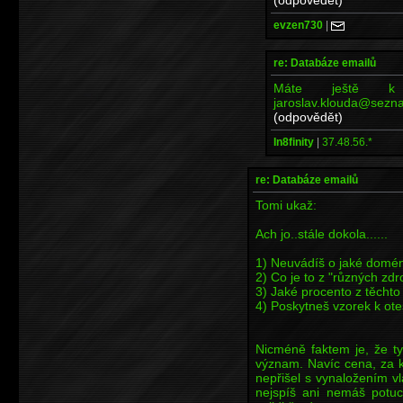
evzen730
|
re: Databáze emailů
Máte ještě k d
jaroslav.klouda@sezn
(odpovědět)
In8finity
|
37.48.56.*
re: Databáze emailů
Tomi ukaž:
Ach jo..stále dokola......
1) Neuvádíš o jaké domén
2) Co je to z "různých zdr
3) Jaké procento z těchto
4) Poskytneš vzorek k ote
Nicméně faktem je, že t
význam. Navíc cena, za kt
nepřišel s vynaložením vla
nejspíš ani nemáš potuc