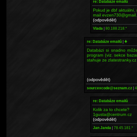
re: Databáze emailů
Pokud je dbf aktuální, 
mail evzen730@gmail
(odpovědět)
Vlada
|
80.188.218.*
re: Databáze emailů
|
Databázi si snadno může
program (viz. sekce baza
stahuje ze zlatestranky.cz
(odpovědět)
sourcexcode@seznam.cz
|
4
re: Databáze emailů
Kolik za to chcete?
1gusta@centrum.cz
(odpovědět)
Jan Janda
|
78.45.181.*