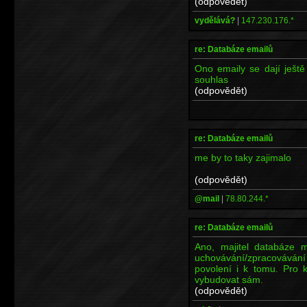
(odpovědět)
vydělává?
|
147.230.176.*
re: Databáze emailů
Ono emaily se dají ještě
souhlas
(odpovědět)
re: Databáze emailů
me by to taky zajimalo
(odpovědět)
@mail
|
78.80.244.*
re: Databáze emailů
Ano, majitel databáze m
uchovávání/zpracovávání 
povolení i k tomu. Pro k
vybudovat sám.
(odpovědět)