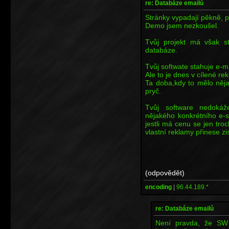
re: Databáze emailů
Stránky vypadají pěkně, pr
Demo jsem nezkoušel.
Tvůj projekt má však s
databáze.
Tvůj softwate stahuje e-m
Ale to je dnes v cílené re
Ta doba,kdy to mělo něja
pryč.
Tvůj software nedokáž
nějakého konkrétního e-
jestli má cenu se jen tr
vlastní reklamy přinese zis
(odpovědět)
encoding
|
96.44.189.*
re: Databáze emailů
Není pravda, že SW 