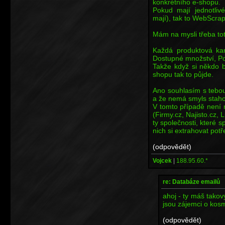
konkrétního e-shopu.
Pokud mají jednotliv
mají), tak to WebScra
Mám na mysli třeba to
Každá produktová kar
Dostupné množství, Po
Takže když si někdo b
shopu tak to půjde.
Ano souhlasím s tebou
a že nemá smyls staho
V tomto případě není 
(Firmy.cz, Najisto.cz, L
ty společnosti, které s
nich si extrahovat pot
(odpovědět)
Vojcek
|
188.95.60.*
re: Databáze emailů
ahoj - ty máš tako
jsou zájemci o kosm
(odpovědět)