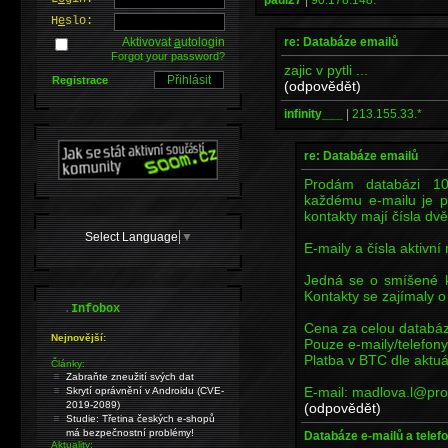
H
e
slo:
re: Databáze emailů
Aktivovat
a
utologin
Forgot your password?
zajic v pytli ...
Registrace
(odpovědět)
infinity___
|
213.155.33.*
re: Databáze emailů
Prodám databázi 10
každému e-mailu je př
kontakty mají čísla dvě
Select Language
▼
E-maily a čísla aktivn
Jedná se o smíšené k
Kontakty se zajímaly o 
.
Infobox
Cena za celou databáz
Nejnovější:
Pouze e-maily/telefony
Platba v BTC dle aktuá
Články:
Zabraňte zneužití svých dat
E-mail: madlova.l@pr
Skrytí oprávnění v Androidu (CVE-
2019-2089)
(odpovědět)
Studie: Třetina českých e-shopů
má bezpečnostní problémy!
Databáze e-mailů a telefo
Aktuality: