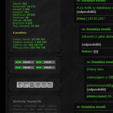
re: Databáze emailů
Článků:
991
Komentářů:
14 274
A za kolik ty databaze
Aktualit:
1 862
(odpovědět)
Souborů:
151
WebForum:
49 501
Hardware:
38
Drbos
|
193.85.169.*
Diskuze:
20 632
BugTrack:
4 415
Reg. uživatelů:
16 426
re: Databáze emailů
A proběhlo:
zdravim,o jake dat
Zobraz. článků:
18 249 352
Staženo souborů:
1 463 524
(odpovědět)
Staženo dat:
964 143
MB
Přístupy (hits):
232 706 738
Hakiss
|
re: Databáze emai
Dobrý den,
mámzájem o DB 
johnmcround@g
(odpovědět)
johnmcround
|
89.
Hacking keywords
hacking
webhacking exploit cracking
re: Databáze emailů
programování fake mailer lockpicking
bumpkey anonymity heslo password