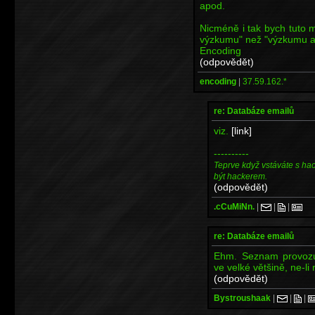
apod.
Nicméně i tak bych tuto 
výzkumu" než "výzkumu ap
Encoding
(odpovědět)
encoding
|
37.59.162.*
re: Databáze emailů
viz.
[link]
----------
Teprve když vstáváte s ha
být hackerem.
(odpovědět)
.cCuMiNn.
|
|
|
re: Databáze emailů
Ehm. Seznam provozuj
ve velké většině, ne-li 
(odpovědět)
Bystroushaak
|
|
|