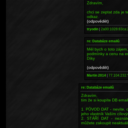
Zdravím,
chci se zeptat zda je t
odkaz.
(odpovědět)
tryodin
|
2a00:1028:83ca:
re: Databáze emailů
Měl bych o toto zájem,
podmínky a cenu na em
Díky
(odpovědět)
Martin 2014
|
77.104.232.
re: Databáze emailů
Zdravím,
tím že si koupíte DB emai
1. PŮVOD DAT - nevíte, o
jeho vlastník Vaším cílo
2. STÁŘÍ DAT - neznáte
můžete zakoupit neaktuální