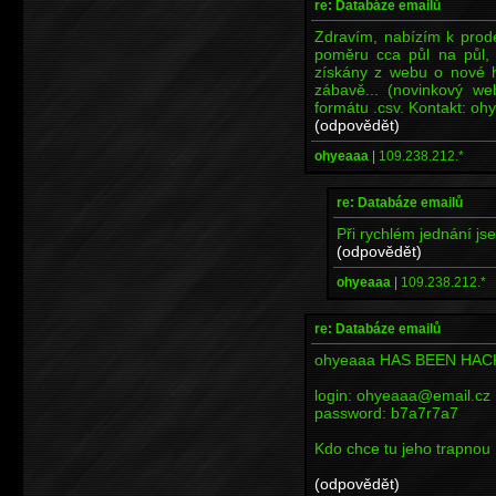
re: Databáze emailů
Zdravím, nabízím k prod
poměru cca půl na půl, 
získány z webu o nové h
zábavě... (novinkový w
formátu .csv. Kontakt: o
(odpovědět)
ohyeaaa
|
109.238.212.*
re: Databáze emailů
Při rychlém jednání jse
(odpovědět)
ohyeaaa
|
109.238.212.*
re: Databáze emailů
ohyeaaa HAS BEEN HA
login: ohyeaaa@email.cz
password: b7a7r7a7
Kdo chce tu jeho trapnou 
(odpovědět)