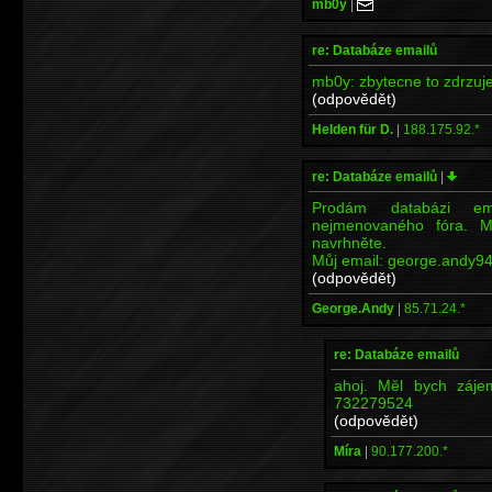
mb0y
|
re: Databáze emailů
mb0y: zbytecne to zdrzuj
(odpovědět)
Helden für D.
|
188.175.92.*
re: Databáze emailů
|
Prodám databázi em
nejmenovaného fóra. M
navrhněte.
Můj email: george.andy94
(odpovědět)
George.Andy
|
85.71.24.*
re: Databáze emailů
ahoj. Měl bych záje
732279524
(odpovědět)
Míra
|
90.177.200.*