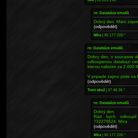
re: Databáze emailů
Dobrý den. Mám zájem
(odpovědět)
Míra
|
90.177.200.*
re: Databáze emailů
Dobry den, v soucasne d
odkoupenou databazi ces
kterou nabizim za 2.000 
V pripade zajmu piste na
(odpovědět)
Tomi ukaž
|
37.48.36.*
re: Databáze emailů
Dobrý den.
Rád bych odkoupil
732279524. Míra
(odpovědět)
Míra
|
90.177.200.*