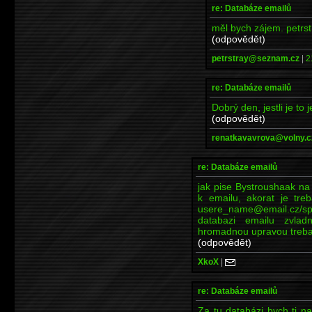
re: Databáze emailů
měl bych zájem. petr
(odpovědět)
petrstray@seznam.cz
|
2
re: Databáze emailů
Dobrý den, jestli je to
(odpovědět)
renatkavavrova@volny.c
re: Databáze emailů
jak pise Bystroushaak na 
k emailu, akorat je tre
usere_name@email.cz/spo
databazi emailu zvla
hromadnou upravou treba
(odpovědět)
XkoX
|
re: Databáze emailů
Za tu databázi bych ti n