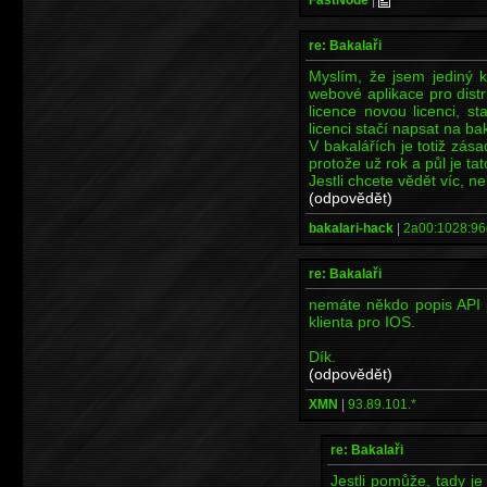
re: Bakalaři
Myslím, že jsem jediný 
webové aplikace pro distr
licence novou licenci, st
licenci stačí napsat na 
V bakalářích je totiž zása
protože už rok a půl je ta
Jestli chcete vědět víc, n
(odpovědět)
bakalari-hack
|
2a00:1028:96
re: Bakalaři
nemáte někdo popis API p
klienta pro IOS.
Dík.
(odpovědět)
XMN
|
93.89.101.*
re: Bakalaři
Jestli pomůže, tady j