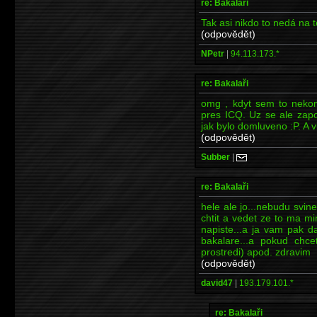
re: Bakalaři
Tak asi nikdo to nedá na t
(odpovědět)
NPetr
|
94.113.173.*
re: Bakalaři
omg , kdyt sem to nekom
pres ICQ. Uz se ale zapo
jak bylo domluveno :P. A v
(odpovědět)
Subber
|
re: Bakalaři
hele ale jo...nebudu svine
chtit a vedet ze to ma mi
napiste...a ja vam pak d
bakalare...a pokud chce
prostredi) apod. zdravim
(odpovědět)
david47
|
193.179.101.*
re: Bakalaři