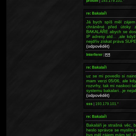
prosim
|
193.179.101.*
re: Bakalaři
Já bych spíš měl zájem j
chráněné před útoky z
BAKALÁŘE abych se dostal
IP adresy atd... ,ale kd
nejdřív získat práva SUP
(odpovědět)
Interferer
|
re: Bakalaři
uz se mi povedlo si nains
mam verzi 05/06, ale kdy
rozvrhy, tak mi naskoci 
systemu bakalari...je neja
(odpovědět)
sss
|
193.179.101.*
re: Bakalaři
Bakaláři je strašná věc,
heslo správce se myslím 
bys měl zájem mám tel. č