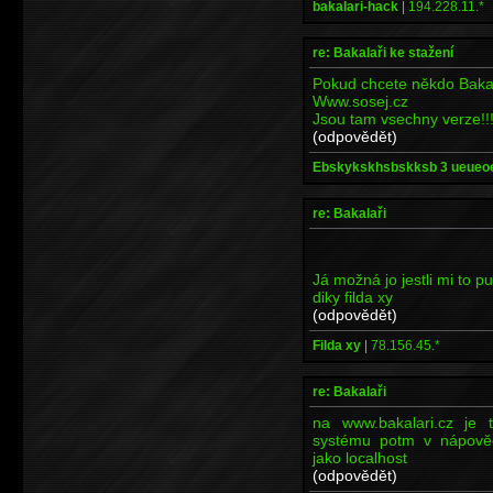
bakalari-hack
|
194.228.11.*
re: Bakalaři ke stažení
Pokud chcete někdo Bakal
Www.sosej.cz
Jsou tam vsechny verze!!
(odpovědět)
Ebskykskhsbskksb 3 ueueo
re: Bakalaři
Já možná jo jestli mi to p
diky filda xy
(odpovědět)
Filda xy
|
78.156.45.*
re: Bakalaři
na www.bakalari.cz je 
systému potm v nápověd
jako localhost
(odpovědět)