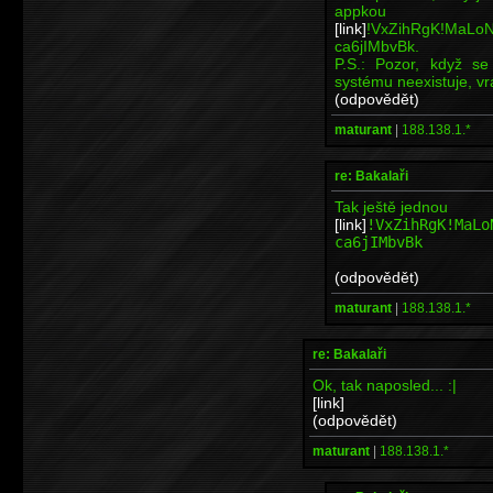
appko
[link]
!VxZihRgK!MaLo
ca6jIMbvBk.
P.S.: Pozor, když se
systému neexistuje, vr
(odpovědět)
maturant
|
188.138.1.*
re: Bakalaři
Tak ještě jednou
[link]
!VxZihRgK!MaLo
ca6jIMbvBk
(odpovědět)
maturant
|
188.138.1.*
re: Bakalaři
Ok, tak naposled... :|
[link]
(odpovědět)
maturant
|
188.138.1.*