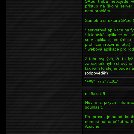
SASu třeba nepojede vů
přístup na školní server
není problém.
Samotná struktura SASu (
* serverová aplikace na f
* klientská aplikace na p
serv. aplikací, umožňuje
prohlížení rozvrhů, atp.)
* webová aplikace pro rod
Z toho vyplývá, že i když
zabezpečenýho síťovýho 
tak vám to stejně bude na
(odpovědět)
*@W*
|
77.247.181.*
re: Bakalaři
Nevím z jakých informa
souhlasit.
Pro provoz je nutná databá
nemusí nutně běžet na II
Apache.