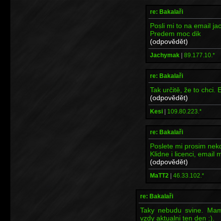
re: Bakalaři
Posli mi to na email j
Predem moc dik
(odpovědět)
Jachymak
|
89.177.10.*
re: Bakalaři
Tak určitě, že to chci
(odpovědět)
Kesi
|
109.80.223.*
re: Bakalaři
Poslete mi prosim nekd
Klidne i licenci, ema
(odpovědět)
MaTT2
|
46.33.102.*
re: Bakalaři
Taky nebudu svine. Mam 
vzdy aktualni ten den :).