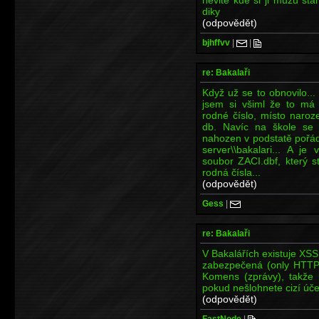
diky
(odpovědět)
bjhffvv
|
|
re: Bakalaři
Když už se to obnovilo..
jsem si všiml že to má 
rodné číslo, místo naroz
db. Navíc na škole se u
nahozen v podstatě pořád
server\\bakalari... A je
soubor ZACI.dbf, který s
rodná čísla...
(odpovědět)
Gess
|
re: Bakalaři
V Bakalářích existuje XSS
zabezpečená (only HTTP)
Komens (zprávy), takže 
pokud nešlohnete cizí úče
(odpovědět)
FastNode
|