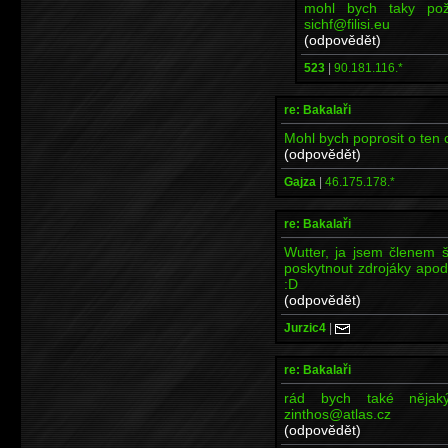
mohl bych taky požá
sichf@filisi.eu
(odpovědět)
523
|
90.181.116.*
re: Bakalaři
Mohl bych poprosit o ten 
(odpovědět)
Gajza
|
46.175.178.*
re: Bakalaři
Wutter, ja jsem členem 
poskytnout zdrojáky apod.
:D
(odpovědět)
Jurzic4
|
re: Bakalaři
rád bych také nějak
zinthos@atlas.cz
(odpovědět)