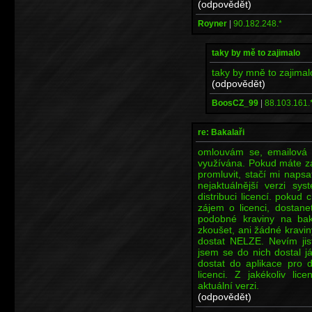
(odpovědět)
Royner
|
90.182.248.*
taky by mě to zajimalo
taky by mně to zajimal
(odpovědět)
BoosCZ_99
|
88.103.161.
re: Bakalaři
omlouvám se, emailová 
využívána. Pokud máte zá
promluvit, stačí mi nap
nejaktuálnější verzi sy
distribuci licencí. pokud
zájem o licenci, dostane
podobné kraviny na bak
zkoušet, ani žádné kravi
dostat NELZE. Nevím jist
jsem se do nich dostal j
dostat do aplikace pro di
licenci. Z jakékoliv li
aktuální verzi.
(odpovědět)