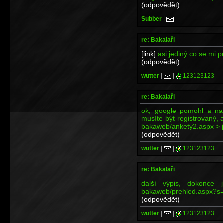
(odpovědět)
Subber
|
re: Bakalaři
[link]
asi jediný co se mi p
(odpovědět)
wutter
|
|
123123123
re: Bakalaři
ok, google pomohl a na
musíte být registrovaný, 
bakaweb/ankety2.aspx > je 
(odpovědět)
wutter
|
|
123123123
re: Bakalaři
další výpis, dokonce je
bakaweb/prehled.aspx?s
(odpovědět)
wutter
|
|
123123123