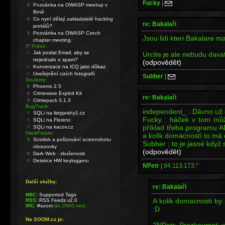
Fucky
|
Pozvánka na OWASP meetup v
Brně
Co nyní dělají zakladatelé hacking
re: Bakalaři
portálů?
Pozvánka na OWASP Czech
Jsou lidi kteri Bakalare maj
chapter meeting
IT Právo:
Jak poslat Email, aby se
Urcite je ale nebudu dava
nejednalo o spam?
(odpovědět)
Konverzace na ICQ jako důkaz.
Uveřejnění cizích fotografií
Subber
|
Soubory:
Phoenix 2.5
Crimeware Exploit Kit
re: Bakalaři
Crimepack 3.1.3
BugTrack:
independent_ : Dávno už 
SQLi na listyprahy1.cz
Fucky : háček v tom můž
SQLi na Florenc
příklad třeba programu
SQLi na kacov.cz
HackForum:
a kolik domácností to má
Sciolink a pořizování screenshotu
Subber : to je jasné když si
obrazovky
(odpovědět)
Dark Web - zkušenosti
Detekce HW keyloggeru
NPetr
|
94.113.173.*
Další služby:
re: Bakalaři
BBC:
Supported Tags
A kolik domacnosti by
RSS:
RSS Feeds v2.0
IRC:
#soom
(irc.2600.net)
:D
Na SOOM.cz je:
2NPetr: Prozkoumat; 