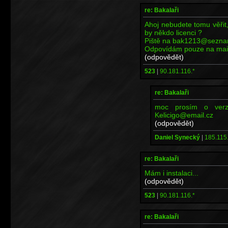
re: Bakalaři
Ahoj nebudete tomu věřit,
by někdo licenci ?
Piště na bak1213@sezna
Odpovídám pouze na maily
(odpovědět)
523
|
90.181.116.*
re: Bakalaři
moc prosím o verzi
Kelicigo@email.cz
(odpovědět)
Daniel Synecký
|
185.115.
re: Bakalaři
Mám i instalaci...
(odpovědět)
523
|
90.181.116.*
re: Bakalaři