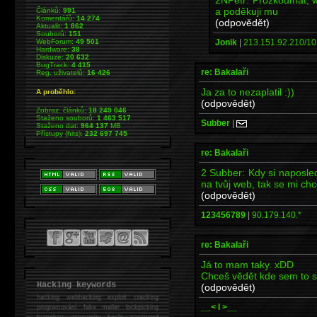
a poděkuji mu
Článků:
991
Komentářů:
14 274
(odpovědět)
Aktualit:
1 862
Souborů:
151
Jonik
|
213.151.92.210/10.
WebForum:
49 501
Hardware:
38
Diskuze:
20 632
BugTrack:
4 415
re: Bakalaři
Reg. uživatelů:
16 426
Ja za to nezaplatil :))
A proběhlo:
(odpovědět)
Zobraz. článků:
18 249 046
Staženo souborů:
1 463 517
Subber
|
Staženo dat:
964 137
MB
Přístupy (hits):
232 697 745
re: Bakalaři
2 Subber: Kdy si naposle
na tvůj web, tak se mi chc
(odpovědět)
123456789
|
90.179.140.*
re: Bakalaři
Já to mam taky. xDD
Chceš vědět kde sem to s
Hacking keywords
(odpovědět)
hacking
webhacking exploit cracking
__< I >__
programování fake mailer lockpicking
bumpkey anonymity heslo password