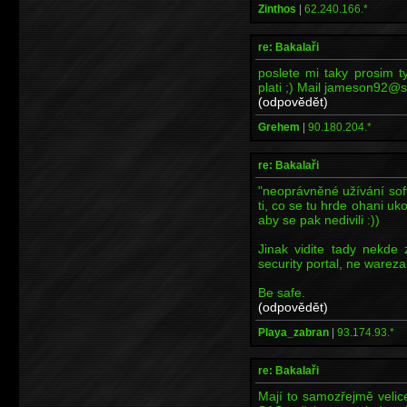
Zinthos
|
62.240.166.*
re: Bakalaři
poslete mi taky prosim ty
plati ;) Mail jameson92@
(odpovědět)
Grehem
|
90.180.204.*
re: Bakalaři
"neoprávněné užívání sof
ti, co se tu hrde ohani uk
aby se pak nedivili :))
Jinak vidite tady nekde
security portal, ne wareza
Be safe.
(odpovědět)
Playa_zabran
|
93.174.93.*
re: Bakalaři
Mají to samozřejmě veli