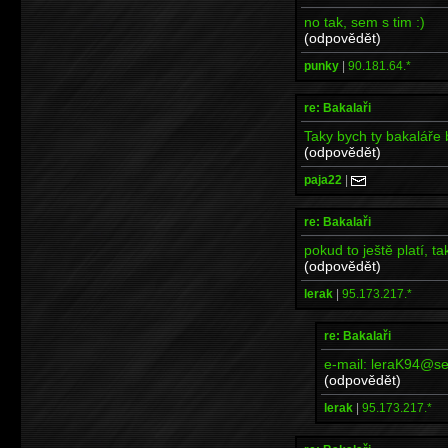
no tak, sem s tim :)
(odpovědět)
punky
|
90.181.64.*
re: Bakalaři
Taky bych ty bakaláře br
(odpovědět)
paja22
|
re: Bakalaři
pokud to ještě platí, ta
(odpovědět)
lerak
|
95.173.217.*
re: Bakalaři
e-mail: leraK94@s
(odpovědět)
lerak
|
95.173.217.*