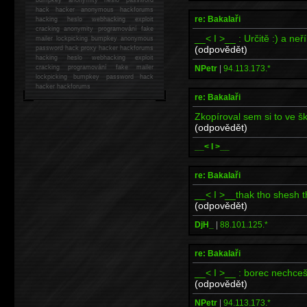
hack
hacker anonymous hackforums
re: Bakalaři
hacking
heslo webhacking exploit
cracking anonymity programování fake
__< I >__ : Určitě :) a neří
mailer lockpicking bumpkey anonymous
(odpovědět)
password hack proxy hacker hackforums
hacking heslo webhacking exploit
NPetr
|
94.113.173.*
cracking programování fake mailer
lockpicking bumpkey password hack
hacker
hackforums
re: Bakalaři
Zkopíroval sem si to ve š
(odpovědět)
__< I >__
re: Bakalaři
__< I >__thak tho shesh 
(odpovědět)
DjH_
|
88.101.125.*
re: Bakalaři
__< I >__ : borec nechce
(odpovědět)
NPetr
|
94.113.173.*