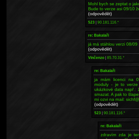
Mohl bych se zeptat o jak
Bude to verze asi 09/10 ž
(odpovědět)
523
|
90.181.116.*
re: Bakalaři
já má stáhlou verzi 08/09
(odpovědět)
Vinčenzo
|
85.70.31.*
re: Bakalaři
ja mám licenci na 0
moduly - je to verze
ukázkové data např.: žá
smazat. A pak to šlape 
mi ozvi na mail: sichf@f
(odpovědět)
523
|
90.181.116.*
re: Bakalaři
zdravím zda je ten