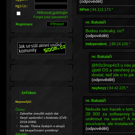
(odpovědět)
H
e
slo:
NPetr
|
94.113.173.*
Aktivovat
a
utologin
Forgot your password?
re: Bakalaři
Registrace
Budou rodicaky, co?
(odpovědět)
independent_
|
89.24.105.*
re: Bakalaři
@fr0z3nsp4z3 u nás je
zjistil OS a otevřený 
dostat, teď jde o to j
(odpovědět)
naykeyy
|
84.42.225.*
.
Infobox
re: Bakalaři
Nejnovější:
Nebude ten hacek v tom, z
Články:
20 000 za softwarovy ba
Zabraňte zneužití svých dat
Skrytí oprávnění v Androidu (CVE-
uniknout na warez? A ne
2019-2089)
pouzivane, ale instalacek
Studie: Třetina českých e-shopů
(odpovědět)
má bezpečnostní problémy!
Aktuality: