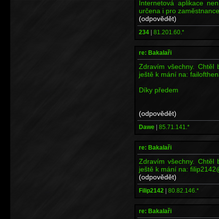
Internetová aplikace ne
určena i pro zaměstnance
(odpovědět)
234
|
81.201.60.*
re: Bakalaři
Zdravím všechny. Chtěl b
ještě k mání na: failofth
Díky předem
(odpovědět)
Dawe
|
85.71.141.*
re: Bakalaři
Zdravím všechny. Chtěl b
ještě k mání na: filip214
(odpovědět)
Filip2142
|
80.82.146.*
re: Bakalaři