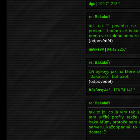
dge
|
109.71.213.*
re: Bakalaři
tak co ? povedlo se t
prolomit..hadam ze bakal
primo ve skolena serveru
(odpovědět)
naykeyy
|
84.42.225.*
re: Bakalaři
@naykeyy jak na které šk
"Bakalářů". Bohužel.
(odpovědět)
fr0z3nsp4z3
|
176.74.141.*
re: Bakalaři
tak to jo, co já vím tak 
tam určitý profily, takž
bakalářům, protože sem k
serveru..každopádně to
dostat :D