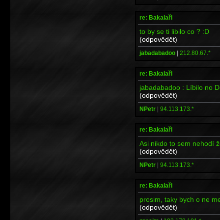
re: Bakalaři
to by se ti libilo co ? :D
(odpovědět)
jabadabadoo
|
212.80.67.*
re: Bakalaři
jabadabadoo : Líbilo no 
(odpovědět)
NPetr
|
94.113.173.*
re: Bakalaři
Asi nikdo to sem nehodí ž
(odpovědět)
NPetr
|
94.113.173.*
re: Bakalaři
prosim, taky bych o ne mel
(odpovědět)