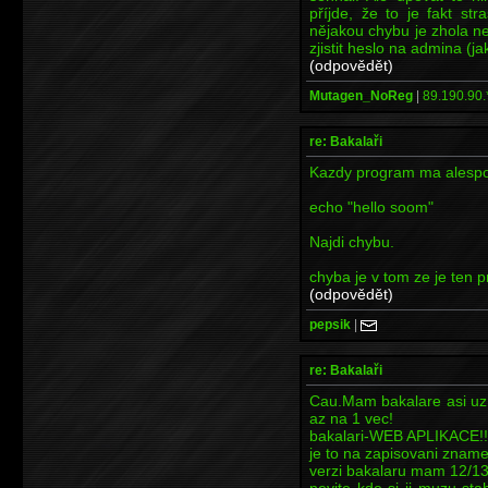
příjde, že to je fakt s
nějakou chybu je zhola n
zjistit heslo na admina (ja
(odpovědět)
Mutagen_NoReg
|
89.190.90.
re: Bakalaři
Kazdy program ma alespo
echo "hello soom"
Najdi chybu.
chyba je v tom ze je ten 
(odpovědět)
pepsik
|
re: Bakalaři
Cau.Mam bakalare asi uz 
az na 1 vec!
bakalari-WEB APLIKACE!!!
je to na zapisovani znamek
verzi bakalaru mam 12/13
nevite kde si ji muzu st