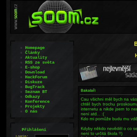
Homepage
Články
Aktuality
RSS ze světa
E-shop
Download
HackForum
Diskuze
BugTrack
Bakalaři
Seznam BT
Odkazy
Cau všichni měl bych na vá
Konference
chtěl bych trochu proskoum
Projekty
internetu a nikde jsem to n
O nás
není atd... :(
Kdo mi pomůže budu mu vděč
Kdyby někdo nevěděl o co se
.
Přihlášení
není to určitá škola !!)
L
o
gin: