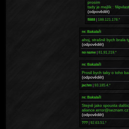
prosím
tady je mejlík : filipv
(odpovědět)
fili88
|
188.121.176.*
re: Bakalaři
ahoj, strašně bych brala t
(odpovědět)
no name
|
81.91.219.*
re: Bakalaři
Prosil bych taky o toho b
(odpovědět)
jachm
|
93.185.4.*
re: Bakalaři
Stejně jako spousta další
aliance.error@seznam.cz
(odpovědět)
???
|
92.63.51.*