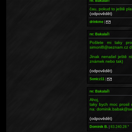
re: Bakalaři
čau, pokud to ještě plat
(odpovědět)
drinkme
|
re: Bakalaři
Pošlete mi taky pr
simonl8@seznam.cz d
Jinak nenašel ještě 
známek nebo tak)
(odpovědět)
Sonicz11
|
re: Bakalaři
Ahoj,
taky bych moc prosil 
na: dominik.babak@se
(odpovědět)
Dominik B.
|
83.240.28.*