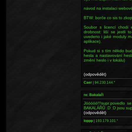
návod na instalaci webov
BTW: borče co sis to zkopí
Soubor s licencí chodí 
drobnost: liší se jestli
uvedeno i jaké moduly má
aplikace).
Pokud si s tím někdo bud
hesla a nastavování hesl
změní heslo i v lokálu)
(odpovědět)
Caer
|
94.230.144.*
re: Bakalaři
Jóóóóó!!!supr.povedlo s
BAKALÁŘŮ :D :D jsou supr
(odpovědět)
loppp
|
193.179.101.*