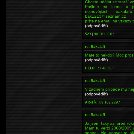
Chcete udělat ze starší v
Pošlete mi licenci a 
nejnovějších bakalář
bak1213@seznam.cz
pište na email na vzkazy
(odpovědět)
523
|
90.181.116.*
re: Bakalaři
Mate to nekdo? Moc pros
(odpovědět)
HELP
|
77.48.50.*
re: Bakalaři
V žádném případě mu nepos
(odpovědět)
Aloisík
|
89.102.229.*
re: Bakalaři
Já jsem taky asi před ro
Mam tu verzi 2008/2009 a
sehnal. Ale upovat to n