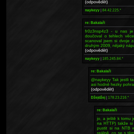
(odpovědět)
naykeyy
|
84.42.225.*
re: Bakalaři
fr0z3nsp4z3 - u nas je
doučoval o tehlech věce
scanoval jsem si dvoje 
druhým 2009, nějaký náp
(odpovědět)
naykeyy
|
185.245.84.*
re: Bakalaři
@naykeyy Tak jestli t
asi hodně hezky pohraj
(odpovědět)
Džejdžej
|
178.23.216.*
re: Bakalaři
jo, a ještě k tomu 
na HTTP) takže si
pustit si na NTB 
reálně, co se s tě