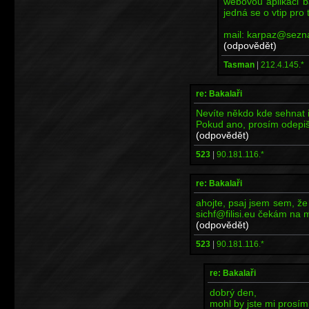
webovou aplikaci b
jedná se o vtip pro 
mail: karpaz@sezn
(odpovědět)
Tasman
|
212.4.145.*
re: Bakalaři
Nevíte někdo kde sehnat i
Pokud ano, prosím odepišt
(odpovědět)
523
|
90.181.116.*
re: Bakalaři
ahojte, psaj jsem sem, ž
sichf@filisi.eu čekám na ma
(odpovědět)
523
|
90.181.116.*
re: Bakalaři
dobrý den,
mohl by jste mi prosím