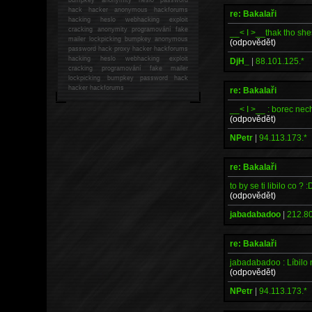
hack
hacker anonymous hackforums
re: Bakalaři
hacking
heslo webhacking exploit
cracking anonymity programování fake
__< I >__thak tho sh
mailer lockpicking bumpkey anonymous
(odpovědět)
password hack proxy hacker hackforums
hacking heslo webhacking exploit
DjH_
|
88.101.125.*
cracking programování fake mailer
lockpicking bumpkey password hack
hacker
hackforums
re: Bakalaři
__< I >__ : borec nec
(odpovědět)
NPetr
|
94.113.173.*
re: Bakalaři
to by se ti libilo co ? :
(odpovědět)
jabadabadoo
|
212.80
re: Bakalaři
jabadabadoo : Líbilo
(odpovědět)
NPetr
|
94.113.173.*