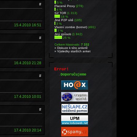
5 %
#
Placené Proxy
(278)
4 %
Síť TOR
(1 313)
18 %
Jiné P2P sítě
(185)
3 %
15.4.2010 16:51
Vlastní zombie (botnet)
(491)
7 %
Jiný způsob
(1 842)
#
25 %
Celkem hlasovalo:
7 332
» Diskuze k této anketě
» Výsledky starších anket
16.4.2010 21:28
Error!
.
Doporučujeme
#
17.4.2010 10:01
#
17.4.2010 20:14