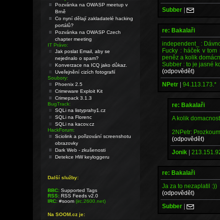
Pozvánka na OWASP meetup v
Subber
|
Brně
Co nyní dělají zakladatelé hacking
portálů?
re: Bakalaři
Pozvánka na OWASP Czech
chapter meeting
independent_ : Dávno
IT Právo:
Fucky : háček v tom
Jak poslat Email, aby se
peněz a kolik domácn
nejednalo o spam?
Subber : to je jasné kd
Konverzace na ICQ jako důkaz.
(odpovědět)
Uveřejnění cizích fotografií
Soubory:
NPetr
|
94.113.173.*
Phoenix 2.5
Crimeware Exploit Kit
Crimepack 3.1.3
BugTrack:
re: Bakalaři
SQLi na listyprahy1.cz
SQLi na Florenc
A kolik domacnost
SQLi na kacov.cz
HackForum:
2NPetr: Prozkoum
Sciolink a pořizování screenshotu
(odpovědět)
obrazovky
Dark Web - zkušenosti
Jonik
|
213.151.92
Detekce HW keyloggeru
re: Bakalaři
Další služby:
Ja za to nezaplatil :))
BBC:
Supported Tags
(odpovědět)
RSS:
RSS Feeds v2.0
IRC:
#soom
(irc.2600.net)
Subber
|
Na SOOM.cz je: