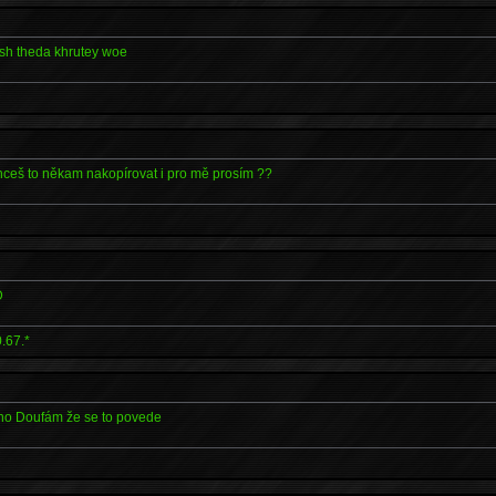
esh theda khrutey woe
hceš to někam nakopírovat i pro mě prosím ??
D
.67.*
 no Doufám že se to povede