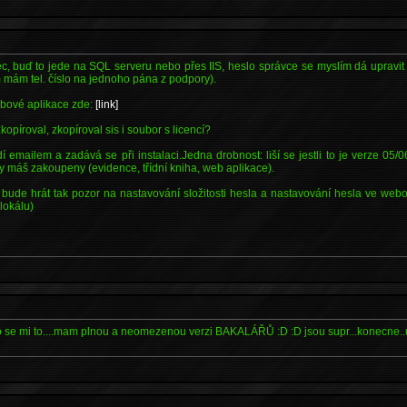
věc, buď to jede na SQL serveru nebo přes IIS, heslo správce se myslím dá upravi
 mám tel. číslo na jednoho pána z podpory).
ebové aplikace zde:
[link]
kopíroval, zkopíroval sis i soubor s licencí?
í emailem a zadává se při instalaci.Jedna drobnost: liší se jestli to je verze 05
 máš zakoupeny (evidence, třídní kniha, web aplikace).
bude hrát tak pozor na nastavování složitosti hesla a nastavování hesla ve webov
lokálu)
o se mi to....mam plnou a neomezenou verzi BAKALÁŘŮ :D :D jsou supr...konecne..u