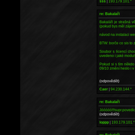
sss
|
193.179.101.*
re: Bakalaři
Bakaláři je strašná 
(pokud bys měl zájem
návod na instalaci w
BTW: borče co sis to z
Soubor s licencí chod
uvedeno i jaké moduly
Pokud si s tím někdo 
09/10 změní heslo i v 
(odpovědět)
Caer
|
94.230.144.*
re: Bakalaři
Jóóóóó!!!supr.povedl
(odpovědět)
loppp
|
193.179.101.*
re: Bakalaři