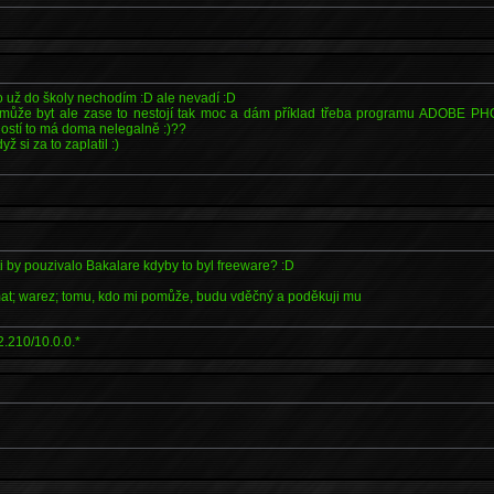
 už do školy nechodím :D ale nevadí :D
 může byt ale zase to nestojí tak moc a dám příklad třeba programu ADOBE PH
ostí to má doma nelegalně :)??
yž si za to zaplatil :)
i by pouzivalo Bakalare kdyby to byl freeware? :D
at; warez; tomu, kdo mi pomůže, budu vděčný a poděkuji mu
.210/10.0.0.*