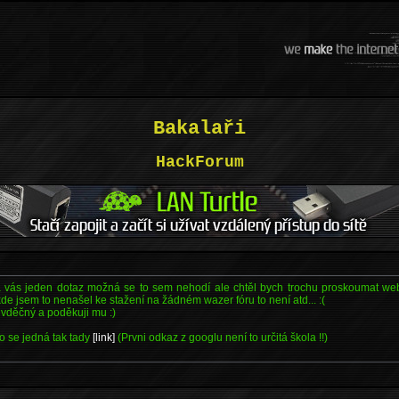
Bakalaři
HackForum
 vás jeden dotaz možná se to sem nehodí ale chtěl bych trochu proskoumat web
de jsem to nenašel ke stažení na žádném wazer fóru to není atd... :(
děčný a poděkuji mu :)
o se jedná tak tady
[link]
(Prvni odkaz z googlu není to určitá škola !!)