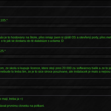
.105.*
s je to hostovany na škole, přes nmap jsem si zjistil OS a otevřený porty, přes me
e o to jak se dostanu do té databáze s uctama :D
225.*
, ze skola si kupuje licence, ktere stoji pres 20 000 za softwarovy balik a ze to j
nebude to treba tim, ze je to sice siroce pouzivane, ale instalacek je malo a nejso
e maji, treba ja =)
davat prvnimu cloveku na potkani.