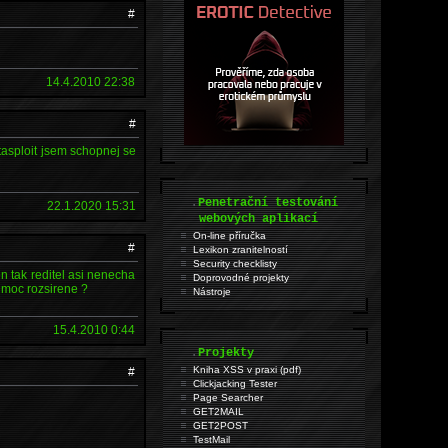
#
14.4.2010 22:38
#
tasploit jsem schopnej se
.
Penetrační testování
22.1.2020 15:31
webových aplikací
On-line příručka
#
Lexikon zranitelností
Security checklisty
en tak reditel asi nenecha
Doprovodné projekty
u moc rozsirene ?
Nástroje
15.4.2010 0:44
.
Projekty
Kniha XSS v praxi (pdf)
#
Clickjacking Tester
Page Searcher
GET2MAIL
GET2POST
TestMail