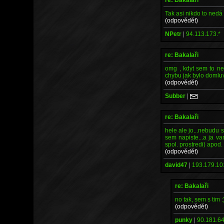
Tak asi nikdo to nedá 
(odpovědět)
NPetr
|
94.113.173.*
re: Bakalaři
omg , kdyt sem to ne
chybu jak bylo domluve
(odpovědět)
Subber
|
re: Bakalaři
hele ale jo...nebudu s
sem napiste...a ja va
spol. prostredi) apod
(odpovědět)
david47
|
193.179.10
re: Bakalaři
no tak, sem s tim :
(odpovědět)
punky
|
90.181.64