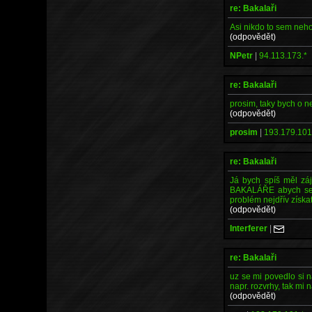
re: Bakalaři
Asi nikdo to sem neho
(odpovědět)
NPetr
|
94.113.173.*
re: Bakalaři
prosim, taky bych o ne
(odpovědět)
prosim
|
193.179.101
re: Bakalaři
Já bych spíš měl záj
BAKALÁŘE abych se do
problém nejdřív získ
(odpovědět)
Interferer
|
re: Bakalaři
uz se mi povedlo si n
napr. rozvrhy, tak mi
(odpovědět)