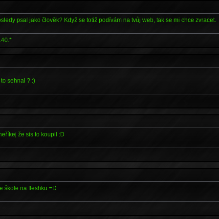
sledy psal jako člověk? Když se totiž podívám na tvůj web, tak se mi chce zvracet.
140.*
o sehnal ? :)
neříkej že sis to koupil :D
ve škole na fleshku =D