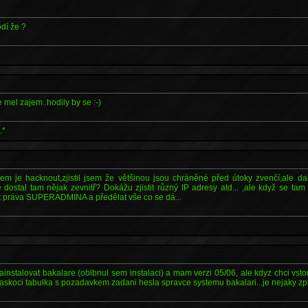
dí že ?
 mel zajem..hodily by se :-)
.*
em je hacknout,zjistil jsem že většinou jsou chráněné před útoky zvenčí,ale d
stal tam nějak zevnitř? Dokážu zjistit různý IP adresy atd... ,ale když se tam
at práva SUPERADMINA a předělat vše co se dá...
ainstalovat bakalare (oblbnul sem instalaci) a mam verzi 05/06, ale kdyz chci vs
 naskoci tabulka s pozadavkem zadani hesla spravce systemu bakalari...je nejaky zpu