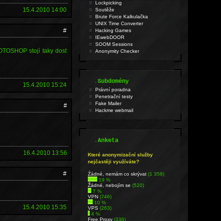
Lockpicking
15.4.2010 14:00
Soutěže
Brute Force Kalkulačka
UNIX Time Converter
#
Hacking Games
IEwebDOOR
SOOM Sessions
OTOSHOP stojí taky dost
Anonymity Checker
.
Subdomény
15.4.2010 15:24
Právní poradna
Penetrační testy
Fake Mailer
#
Hackme webmail
.
Anketa
16.4.2010 13:56
Které anonymizační služby
nejčastěji využíváte?
#
Źádné, nemám co skrývat
(1 358)
19 %
Žádné, nebojím se
(520)
7 %
VPN
(746)
10 %
15.4.2010 15:35
VPS
(263)
4 %
Free Proxy
(336)