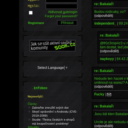
re: Bakalaři
H
e
slo:
Budou rodicaky, co?
Aktivovat
a
utologin
(odpovědět)
Forgot your password?
Registrace
independent_
|
89.24
re: Bakalaři
@fr0z3nsp4z3 u ná
tam dostat, teď jd
(odpovědět)
naykeyy
|
84.42.
Select Language
▼
re: Bakalaři
Nebude ten hacek v tom
uniknout na warez? A 
(odpovědět)
.
Infobox
Fucky
|
Nejnovější:
Články:
re: Bakalaři
Zabraňte zneužití svých dat
Skrytí oprávnění v Androidu (CVE-
Jsou lidi kteri Bakalar
2019-2089)
Studie: Třetina českých e-shopů
Urcite je ale nebudu 
má bezpečnostní problémy!
(odpovědět)
Aktuality: