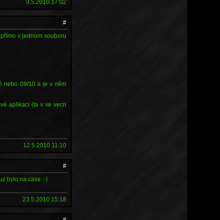
9.5.2010 17:02
#
t přímo v jednom souboru
/06 nebo 09/10 a je v něm
é aplikaci (ta v ve verzi
12.5.2010 11:10
#
z bylo na case :-)
23.5.2010 15:18
#