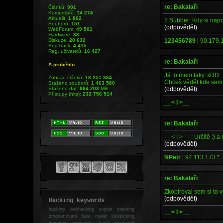
re: Bakalaři
Článků:
991
Komentářů:
14 274
Aktualit:
1 862
2 Subber: Kdy si napo
Souborů:
151
(odpovědět)
WebForum:
49 501
Hardware:
38
123456789
|
90.179.
Diskuze:
20 632
BugTrack:
4 415
Reg. uživatelů:
16 427
re: Bakalaři
A proběhlo:
Já to mam taky. xDD
Zobraz. článků:
18 251 384
Chceš vědět kde sem t
Staženo souborů:
1 463 580
(odpovědět)
Staženo dat:
964 203
MB
Přístupy (hits):
232 756 514
__< I >__
re: Bakalaři
__< I >__ : Určitě :) a 
(odpovědět)
NPetr
|
94.113.173.*
re: Bakalaři
Zkopíroval sem si to 
(odpovědět)
Hacking keywords
hacking
webhacking exploit cracking
__< I >__
programování fake mailer lockpicking
bumpkey anonymity heslo password