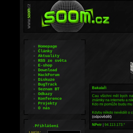
Homepage
Články
Aktuality
RSS ze světa
E-shop
Download
HackForum
Diskuze
BugTrack
Bakalaři
Seznam BT
Odkazy
Cau všichni měl bych na
Konference
známky na internetu a nik
Projekty
Kdo mi pomůže budu mu v
O nás
Kdyby někdo nevěděl o c
(odpovědět)
NPetr
|
94.113.173.*
.
Přihlášení
L
o
gin: