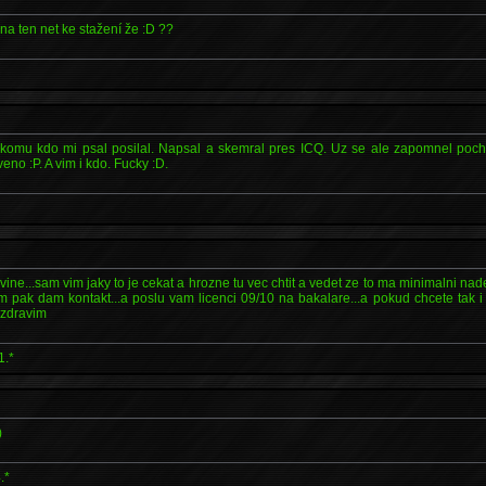
na ten net ke stažení že :D ??
komu kdo mi psal posilal. Napsal a skemral pres ICQ. Uz se ale zapomnel pochlu
no :P. A vim i kdo. Fucky :D.
vine...sam vim jaky to je cekat a hrozne tu vec chtit a vedet ze to ma minimalni nadej
m pak dam kontakt...a poslu vam licenci 09/10 na bakalare...a pokud chcete tak i 
. zdravim
1.*
)
.*