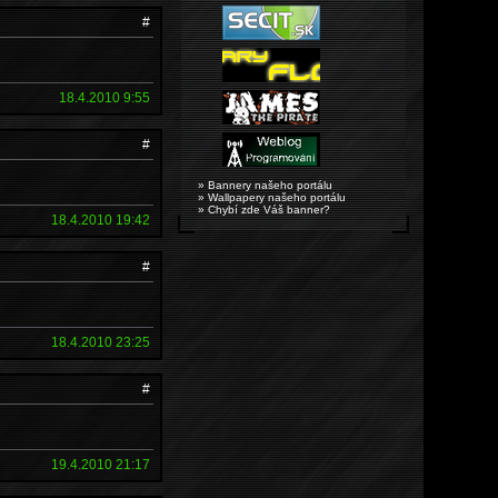
#
18.4.2010 9:55
#
» Bannery našeho portálu
» Wallpapery našeho portálu
» Chybí zde Váš banner?
18.4.2010 19:42
#
18.4.2010 23:25
#
19.4.2010 21:17