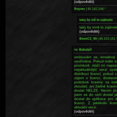
(odpovědět)
Royner
|
90.182.248.*
taky by mě to zajimalo
taky by mně to zajimal
(odpovědět)
BoosCZ_99
|
88.103.161.
re: Bakalaři
omlouvám se, emailová 
využívána. Pokud máte zá
promluvit, stačí mi nap
nejaktuálnější verzi sy
distribuci licencí. pokud
zájem o licenci, dostane
podobné kraviny na bak
zkoušet, ani žádné kravi
dostat NELZE. Nevím jist
jsem se do nich dostal j
dostat do aplikace pro di
licenci. Z jakékoliv li
aktuální verzi.
(odpovědět)