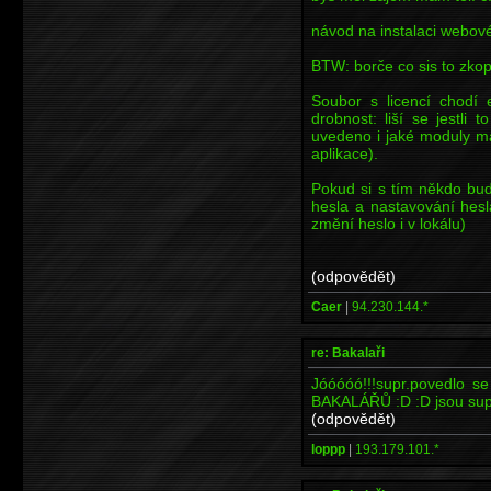
návod na instalaci webov
BTW: borče co sis to zkopí
Soubor s licencí chodí 
drobnost: liší se jestli
uvedeno i jaké moduly má
aplikace).
Pokud si s tím někdo bud
hesla a nastavování hesl
změní heslo i v lokálu)
(odpovědět)
Caer
|
94.230.144.*
re: Bakalaři
Jóóóóó!!!supr.povedlo s
BAKALÁŘŮ :D :D jsou supr
(odpovědět)
loppp
|
193.179.101.*