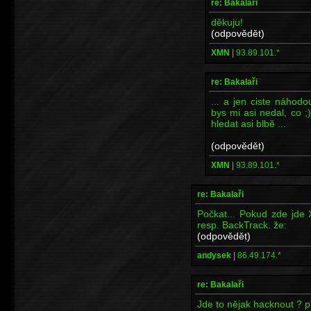
re: Bakalaři
děkuju!
(odpovědět)
XMN
|
93.89.101.*
re: Bakalaři
... a jen ciste náhod
bys mi asi nedal, co ;
hledat asi blbě ...
(odpovědět)
XMN
|
93.89.101.*
re: Bakalaři
Počkat... Pokud zde jde 
resp. BackTrack. že:
(odpovědět)
andysek
|
86.49.174.*
re: Bakalaři
Jde to nějak hacknout ? 