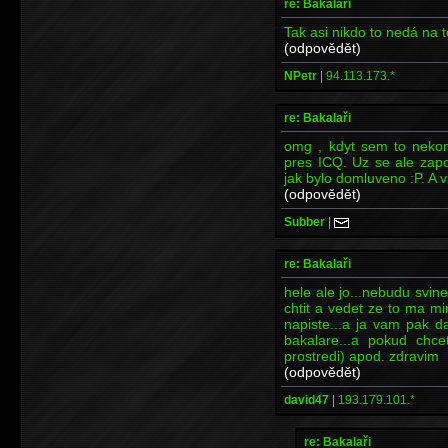
re: Bakalaři
Tak asi nikdo to nedá na t
(odpovědět)
NPetr
|
94.113.173.*
re: Bakalaři
omg , kdyt sem to nekom
pres ICQ. Uz se ale zapo
jak bylo domluveno :P. A v
(odpovědět)
Subber
|
re: Bakalaři
hele ale jo...nebudu svine
chtit a vedet ze to ma mi
napiste...a ja vam pak d
bakalare...a pokud chce
prostredi) apod. zdravim
(odpovědět)
david47
|
193.179.101.*
re: Bakalaři