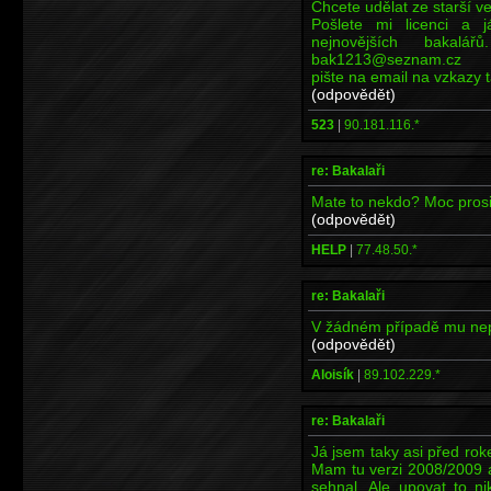
Chcete udělat ze starší v
Pošlete mi licenci a 
nejnovějších bakalář
bak1213@seznam.cz
pište na email na vzkazy
(odpovědět)
523
|
90.181.116.*
re: Bakalaři
Mate to nekdo? Moc pros
(odpovědět)
HELP
|
77.48.50.*
re: Bakalaři
V žádném případě mu nepos
(odpovědět)
Aloisík
|
89.102.229.*
re: Bakalaři
Já jsem taky asi před ro
Mam tu verzi 2008/2009 a
sehnal. Ale upovat to n