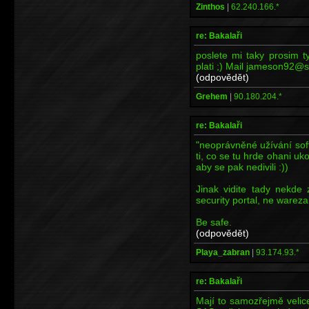
Zinthos
|
62.240.166.*
re: Bakalaři
poslete mi taky prosim ty
plati ;) Mail jameson92@
(odpovědět)
Grehem
|
90.180.204.*
re: Bakalaři
"neoprávněné užívání sof
ti, co se tu hrde ohani uk
aby se pak nedivili :))
Jinak vidite tady nekde
security portal, ne wareza
Be safe.
(odpovědět)
Playa_zabran
|
93.174.93.*
re: Bakalaři
Mají to samozřejmě veli