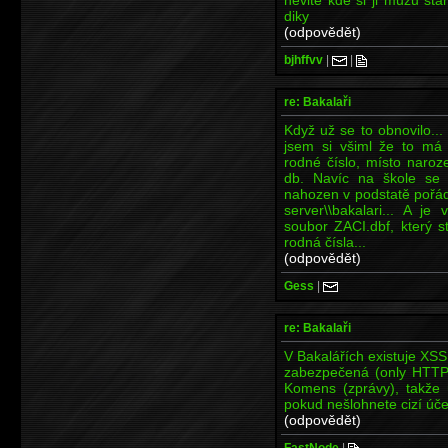
diky
(odpovědět)
bjhffvv
|
|
re: Bakalaři
Když už se to obnovilo..
jsem si všiml že to má 
rodné číslo, místo naroz
db. Navíc na škole se u
nahozen v podstatě pořád
server\\bakalari... A je
soubor ZACI.dbf, který s
rodná čísla...
(odpovědět)
Gess
|
re: Bakalaři
V Bakalářích existuje XSS
zabezpečená (only HTTP)
Komens (zprávy), takže 
pokud nešlohnete cizí úče
(odpovědět)
FastNode
|