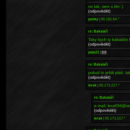
no tak, sem s tim :)
(odpovědět)
punky
|
90.181.64.*
re: Bakalaři
Taky bych ty bakaláře br
(odpovědět)
paja22
|
re: Bakalaři
pokud to ještě platí, ta
(odpovědět)
lerak
|
95.173.217.*
re: Bakalaři
e-mail: leraK94@s
(odpovědět)
lerak
|
95.173.217.*