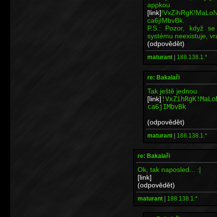
appko
[link]
!VxZihRgK!MaLo
ca6jIMbvBk.
P.S.: Pozor, když se
systému neexistuje, vr
(odpovědět)
maturant
|
188.138.1.*
re: Bakalaři
Tak ještě jednou
[link]
!VxZihRgK!MaLo
ca6jIMbvBk
(odpovědět)
maturant
|
188.138.1.*
re: Bakalaři
Ok, tak naposled... :|
[link]
(odpovědět)
maturant
|
188.138.1.*