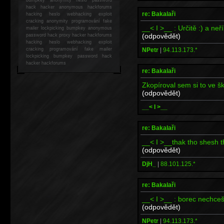
hack
hacker anonymous hackforums
re: Bakalaři
hacking
heslo webhacking exploit
cracking anonymity programování fake
__< I >__ : Určitě :) a neří
mailer lockpicking bumpkey anonymous
(odpovědět)
password hack proxy hacker hackforums
hacking heslo webhacking exploit
NPetr
|
94.113.173.*
cracking programování fake mailer
lockpicking bumpkey password hack
hacker
hackforums
re: Bakalaři
Zkopíroval sem si to ve š
(odpovědět)
__< I >__
re: Bakalaři
__< I >__thak tho shesh 
(odpovědět)
DjH_
|
88.101.125.*
re: Bakalaři
__< I >__ : borec nechce
(odpovědět)
NPetr
|
94.113.173.*