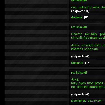
re: Bakalaři
čau, pokud to ještě plat
(odpovědět)
drinkme
|
re: Bakalaři
Pošlete mi taky pr
simonl8@seznam.cz d
Jinak nenašel ještě 
známek nebo tak)
(odpovědět)
Sonicz11
|
re: Bakalaři
Ahoj,
taky bych moc prosil 
na: dominik.babak@se
(odpovědět)
Dominik B.
|
83.240.28.*