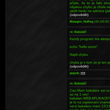
příjde, že to je fakt s
nějakou chybu je zhola n
zjistit heslo na admina (ja
(odpovědět)
Mutagen_NoReg
|
89.190.90.
re: Bakalaři
Kazdy program ma alespo
echo "hello soom"
Najdi chybu.
chyba je v tom ze je ten 
(odpovědět)
pepsik
|
re: Bakalaři
Cau.Mam bakalare asi uz 
az na 1 vec!
bakalari-WEB APLIKACE!!!
je to na zapisovani znamek
verzi bakalaru mam 12/13
nevite kde si ji muzu st