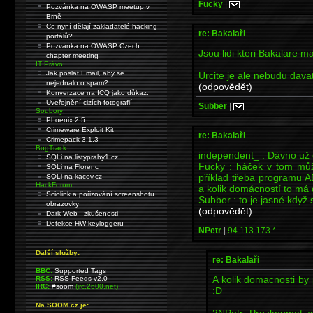
Fucky
|
Pozvánka na OWASP meetup v
Brně
Co nyní dělají zakladatelé hacking
re: Bakalaři
portálů?
Pozvánka na OWASP Czech
Jsou lidi kteri Bakalare maj
chapter meeting
IT Právo:
Jak poslat Email, aby se
Urcite je ale nebudu dava
nejednalo o spam?
(odpovědět)
Konverzace na ICQ jako důkaz.
Uveřejnění cizích fotografií
Subber
|
Soubory:
Phoenix 2.5
Crimeware Exploit Kit
re: Bakalaři
Crimepack 3.1.3
BugTrack:
independent_ : Dávno už 
SQLi na listyprahy1.cz
Fucky : háček v tom můž
SQLi na Florenc
příklad třeba programu
SQLi na kacov.cz
HackForum:
a kolik domácností to má
Sciolink a pořizování screenshotu
Subber : to je jasné když si
obrazovky
(odpovědět)
Dark Web - zkušenosti
Detekce HW keyloggeru
NPetr
|
94.113.173.*
Další služby:
re: Bakalaři
BBC:
Supported Tags
A kolik domacnosti by
RSS:
RSS Feeds v2.0
IRC:
#soom
(irc.2600.net)
:D
Na SOOM.cz je:
2NPetr: Prozkoumat; 