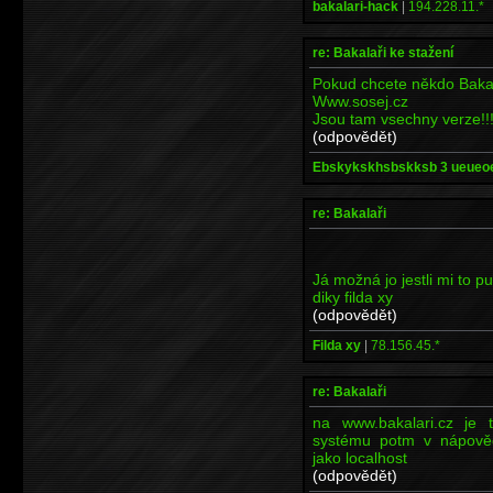
bakalari-hack
|
194.228.11.*
re: Bakalaři ke stažení
Pokud chcete někdo Bakal
Www.sosej.cz
Jsou tam vsechny verze!!
(odpovědět)
Ebskykskhsbskksb 3 ueueo
re: Bakalaři
Já možná jo jestli mi to p
diky filda xy
(odpovědět)
Filda xy
|
78.156.45.*
re: Bakalaři
na www.bakalari.cz je 
systému potm v nápověd
jako localhost
(odpovědět)