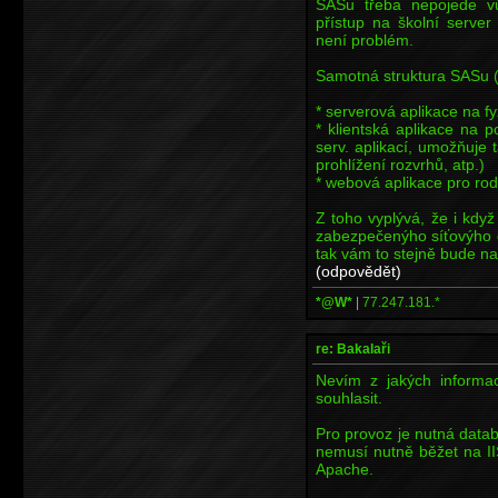
SASu třeba nepojede vů
přístup na školní server
není problém.
Samotná struktura SASu (
* serverová aplikace na f
* klientská aplikace na p
serv. aplikací, umožňuje
prohlížení rozvrhů, atp.)
* webová aplikace pro rod
Z toho vyplývá, že i když
zabezpečenýho síťovýho 
tak vám to stejně bude na
(odpovědět)
*@W*
|
77.247.181.*
re: Bakalaři
Nevím z jakých informa
souhlasit.
Pro provoz je nutná databá
nemusí nutně běžet na II
Apache.