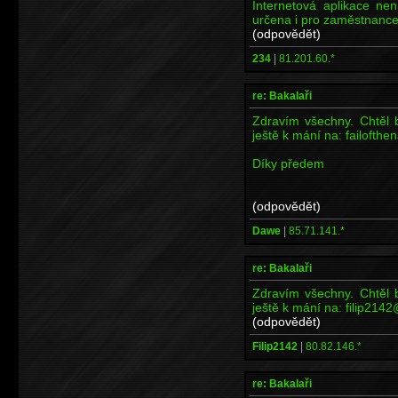
Internetová aplikace ne
určena i pro zaměstnance
(odpovědět)
234
|
81.201.60.*
re: Bakalaři
Zdravím všechny. Chtěl b
ještě k mání na: failofth
Díky předem
(odpovědět)
Dawe
|
85.71.141.*
re: Bakalaři
Zdravím všechny. Chtěl b
ještě k mání na: filip214
(odpovědět)
Filip2142
|
80.82.146.*
re: Bakalaři