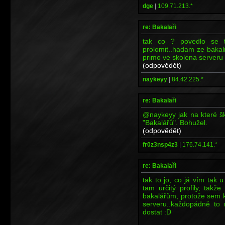
dge
|
109.71.213.*
re: Bakalaři
tak co ? povedlo se t
prolomit..hadam ze bakal
primo ve skolena serveru
(odpovědět)
naykeyy
|
84.42.225.*
re: Bakalaři
@naykeyy jak na které šk
"Bakalářů". Bohužel.
(odpovědět)
fr0z3nsp4z3
|
176.74.141.*
re: Bakalaři
tak to jo, co já vím tak 
tam určitý profily, takž
bakalářům, protože sem k
serveru..každopádně to
dostat :D