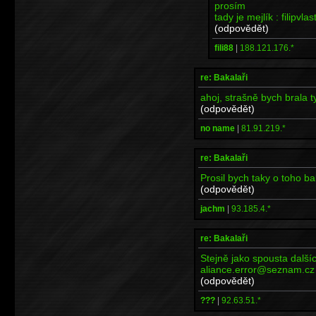
prosím
tady je mejlík : filipv
(odpovědět)
fili88
|
188.121.176.*
re: Bakalaři
ahoj, strašně bych brala t
(odpovědět)
no name
|
81.91.219.*
re: Bakalaři
Prosil bych taky o toho b
(odpovědět)
jachm
|
93.185.4.*
re: Bakalaři
Stejně jako spousta další
aliance.error@seznam.cz
(odpovědět)
???
|
92.63.51.*