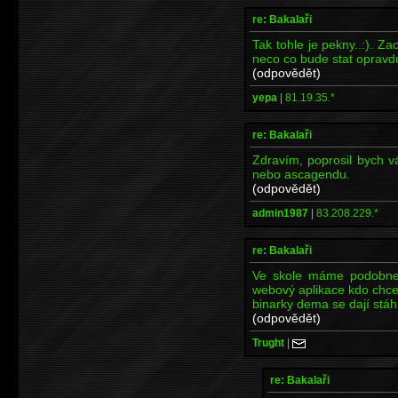
re: Bakalaři
Tak tohle je pekny..:). 
neco co bude stat opravdu
(odpovědět)
yepa
|
81.19.35.*
re: Bakalaři
Zdravím, poprosil bych v
nebo ascagendu.
(odpovědět)
admin1987
|
83.208.229.*
re: Bakalaři
Ve skole máme podobne
webový aplikace kdo chce
binarky dema se dají stá
(odpovědět)
Trught
|
re: Bakalaři