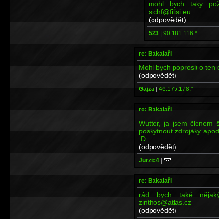
mohl bych taky požá
sichf@filisi.eu
(odpovědět)
523
|
90.181.116.*
re: Bakalaři
Mohl bych poprosit o ten 
(odpovědět)
Gajza
|
46.175.178.*
re: Bakalaři
Wutter, ja jsem členem 
poskytnout zdrojáky apod.
:D
(odpovědět)
Jurzic4
|
re: Bakalaři
rád bych také nějak
zinthos@atlas.cz
(odpovědět)