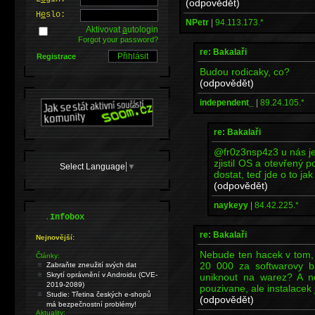
(odpovědět)
H
e
slo:
NPetr
|
94.113.173.*
Aktivovat
a
utologin
Forgot your password?
re: Bakalaři
Registrace
Budou rodicaky, co?
(odpovědět)
independent_
|
89.24.105.*
re: Bakalaři
@fr0z3nsp4z3 u nás je
zjistil OS a otevřený 
Select Language
▼
dostat, teď jde o to j
(odpovědět)
naykeyy
|
84.42.225.*
.
Infobox
re: Bakalaři
Nejnovější:
Nebude ten hacek v tom, z
Články:
20 000 za softwarovy ba
Zabraňte zneužití svých dat
Skrytí oprávnění v Androidu (CVE-
uniknout na warez? A ne
2019-2089)
pouzivane, ale instalacek
Studie: Třetina českých e-shopů
(odpovědět)
má bezpečnostní problémy!
Aktuality: