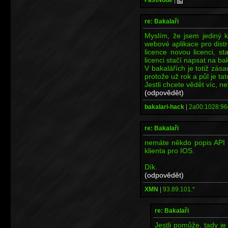
re: Bakalaři
Myslím, že jsem jediný 
webové aplikace pro distr
licence novou licenci, st
licenci stačí napsat na 
V bakalářích je totiž zása
protože už rok a půl je ta
Jestli chcete vědět víc, n
(odpovědět)
bakalari-hack
|
2a00:1028:96
re: Bakalaři
nemáte někdo popis API p
klienta pro IOS.
Dík.
(odpovědět)
XMN
|
93.89.101.*
re: Bakalaři
Jestli pomůže, tady j