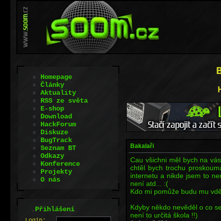
Homepage
Články
Aktuality
RSS ze světa
E-shop
Download
HackForum
Diskuze
BugTrack
Bakalaři
Seznam BT
Odkazy
Cau všichni měl bych na vá
Konference
chtěl bych trochu proskoum
Projekty
internetu a nikde jsem to n
O nás
není atd... :(
Kdo mi pomůže budu mu vděč
Kdyby někdo nevěděl o co se
.
Přihlášení
není to určitá škola !!)
L
o
gin: