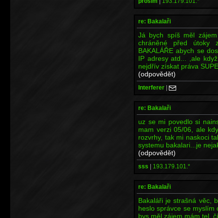
prosim
|
193.179.101.*
re: Bakalaři
Já bych spíš měl zájem j
chráněné před útoky z
BAKALÁŘE abych se dostal
IP adresy atd... ,ale kd
nejdřív získat práva SUP
(odpovědět)
Interferer
|
re: Bakalaři
uz se mi povedlo si nains
mam verzi 05/06, ale kdy
rozvrhy, tak mi naskoci 
systemu bakalari...je neja
(odpovědět)
sss
|
193.179.101.*
re: Bakalaři
Bakaláři je strašná věc,
heslo správce se myslím 
bys měl zájem mám tel. č