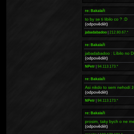
re: Bakalaři
to by se ti libilo co ? :D
(odpovědět)
jabadabadoo
|
212.80.67.*
re: Bakalaři
jabadabadoo : Líbilo no 
(odpovědět)
NPetr
|
94.113.173.*
re: Bakalaři
Asi nikdo to sem nehodí ž
(odpovědět)
NPetr
|
94.113.173.*
re: Bakalaři
prosim, taky bych o ne mel
(odpovědět)