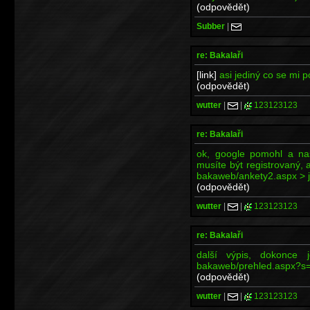
(odpovědět)
Subber
|
re: Bakalaři
[link]
asi jediný co se mi p
(odpovědět)
wutter
|
|
123123123
re: Bakalaři
ok, google pomohl a na
musíte být registrovaný, 
bakaweb/ankety2.aspx > je 
(odpovědět)
wutter
|
|
123123123
re: Bakalaři
další výpis, dokonce je
bakaweb/prehled.aspx?s
(odpovědět)
wutter
|
|
123123123