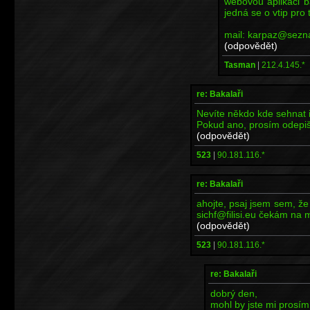
webovou aplikaci b
jedná se o vtip pro 
mail: karpaz@sezn
(odpovědět)
Tasman
|
212.4.145.*
re: Bakalaři
Nevíte někdo kde sehnat i
Pokud ano, prosím odepišt
(odpovědět)
523
|
90.181.116.*
re: Bakalaři
ahojte, psaj jsem sem, ž
sichf@filisi.eu čekám na ma
(odpovědět)
523
|
90.181.116.*
re: Bakalaři
dobrý den,
mohl by jste mi prosím