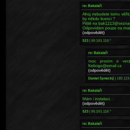
re: Bakalaři
Ahoj nebudete tomu věřit,
by někdo licenci ?
Piště na bak1213@sezna
Odpovídám pouze na maily
(odpovědět)
523
|
90.181.116.*
re: Bakalaři
moc prosím o verzi
Kelicigo@email.cz
(odpovědět)
Daniel Synecký
|
185.115.
re: Bakalaři
Mám i instalaci...
(odpovědět)
523
|
90.181.116.*
re: Bakalaři