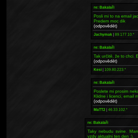
re: Bakalaři
Posli mi to na email j
Predem moc dik
(odpovědět)
Jachymak
|
89.177.10.*
re: Bakalaři
Tak určitě, že to chci
(odpovědět)
Kesi
|
109.80.223.*
re: Bakalaři
Poslete mi prosim nekd
Klidne i licenci, ema
(odpovědět)
MaTT2
|
46.33.102.*
re: Bakalaři
Taky nebudu svine. Mam 
vzdy aktualni ten den :).