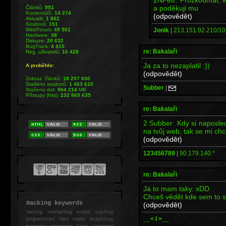
a poděkuji mu
Článků:
991
Komentářů:
14 274
(odpovědět)
Aktualit:
1 862
Souborů:
151
Jonik
|
213.151.92.210/10.
WebForum:
49 501
Hardware:
38
Diskuze:
20 632
BugTrack:
4 415
re: Bakalaři
Reg. uživatelů:
16 428
Ja za to nezaplatil :))
A proběhlo:
(odpovědět)
Zobraz. článků:
18 257 830
Staženo souborů:
1 463 610
Subber
|
Staženo dat:
964 214
MB
Přístupy (hits):
232 869 635
re: Bakalaři
2 Subber: Kdy si naposle
na tvůj web, tak se mi chc
(odpovědět)
123456789
|
90.179.140.*
re: Bakalaři
Já to mam taky. xDD
Chceš vědět kde sem to s
Hacking keywords
(odpovědět)
hacking
webhacking exploit cracking
__< I >__
programování fake mailer lockpicking
bumpkey anonymity heslo password