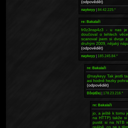
(odpovědět)
naykeyy
|
84.42.225.*
re: Bakalaři
fr0z3nsp4z3 - u nas je
doučoval o tehlech věce
scanoval jsem si dvoje 
druhým 2009, nějaký náp
(odpovědět)
naykeyy
|
185.245.84.*
re: Bakalaři
@naykeyy Tak jestli t
asi hodně hezky pohraj
(odpovědět)
Džejdžej
|
178.23.216.*
re: Bakalaři
jo, a ještě k tomu 
na HTTP) takže si
pustit si na NTB 
reálně, co se s tě