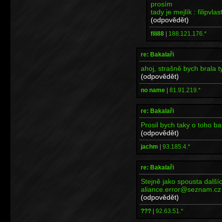
prosím
tady je mejlík : filipv
(odpovědět)
fili88
|
188.121.176.*
re: Bakalaři
ahoj, strašně bych brala t
(odpovědět)
no name
|
81.91.219.*
re: Bakalaři
Prosil bych taky o toho b
(odpovědět)
jachm
|
93.185.4.*
re: Bakalaři
Stejně jako spousta další
aliance.error@seznam.cz
(odpovědět)
???
|
92.63.51.*