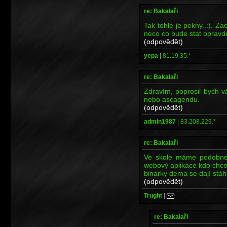
re: Bakalaři
Tak tohle je pekny..:). 
neco co bude stat opravdu
(odpovědět)
yepa
|
81.19.35.*
re: Bakalaři
Zdravím, poprosil bych v
nebo ascagendu.
(odpovědět)
admin1987
|
83.208.229.*
re: Bakalaři
Ve skole máme podobne
webový aplikace kdo chce
binarky dema se dají stá
(odpovědět)
Trught
|
re: Bakalaři