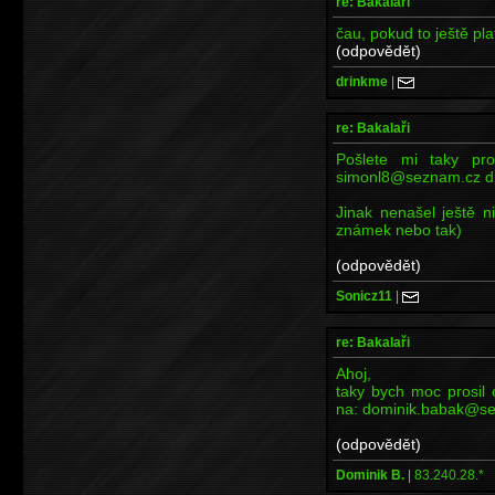
re: Bakalaři
čau, pokud to ještě plat
(odpovědět)
drinkme
|
re: Bakalaři
Pošlete mi taky pr
simonl8@seznam.cz d
Jinak nenašel ještě 
známek nebo tak)
(odpovědět)
Sonicz11
|
re: Bakalaři
Ahoj,
taky bych moc prosil 
na: dominik.babak@se
(odpovědět)
Dominik B.
|
83.240.28.*