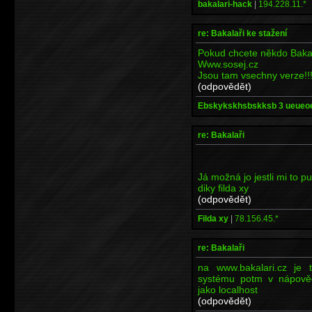
bakalari-hack
|
194.228.11.*
re: Bakalaři ke stažení
Pokud chcete někdo Bakal
Www.sosej.cz
Jsou tam vsechny verze!!
(odpovědět)
Ebskykskhsbskksb 3 ueueo
re: Bakalaři
Já možná jo jestli mi to p
diky filda xy
(odpovědět)
Filda xy
|
78.156.45.*
re: Bakalaři
na www.bakalari.cz je 
systému potm v nápověd
jako localhost
(odpovědět)