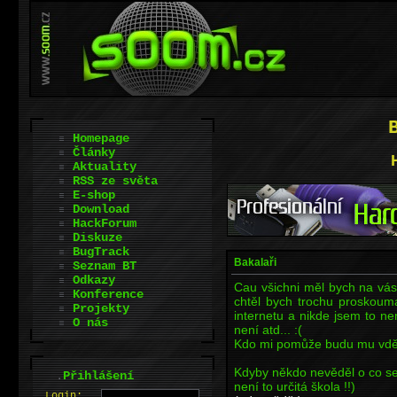
Homepage
Články
Aktuality
RSS ze světa
E-shop
Download
HackForum
Diskuze
BugTrack
Bakalaři
Seznam BT
Odkazy
Cau všichni měl bych na vá
Konference
chtěl bych trochu proskoum
Projekty
internetu a nikde jsem to n
O nás
není atd... :(
Kdo mi pomůže budu mu vděč
Kdyby někdo nevěděl o co se
.
Přihlášení
není to určitá škola !!)
L
o
gin: