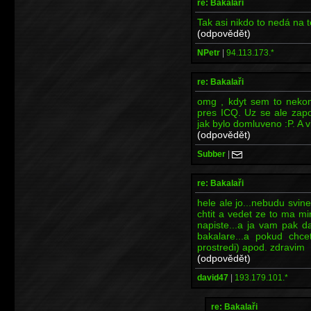
re: Bakalaři
Tak asi nikdo to nedá na t
(odpovědět)
NPetr
|
94.113.173.*
re: Bakalaři
omg , kdyt sem to nekom
pres ICQ. Uz se ale zapo
jak bylo domluveno :P. A v
(odpovědět)
Subber
|
re: Bakalaři
hele ale jo...nebudu svine
chtit a vedet ze to ma mi
napiste...a ja vam pak d
bakalare...a pokud chce
prostredi) apod. zdravim
(odpovědět)
david47
|
193.179.101.*
re: Bakalaři