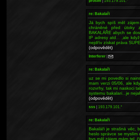
prosim
|
193.179.101.*
re: Bakalaři
Já bych spíš měl zájem j
chráněné před útoky z
BAKALÁŘE abych se dostal
IP adresy atd... ,ale kd
nejdřív získat práva SUP
(odpovědět)
Interferer
|
re: Bakalaři
uz se mi povedlo si nains
mam verzi 05/06, ale kdy
rozvrhy, tak mi naskoci 
systemu bakalari...je neja
(odpovědět)
sss
|
193.179.101.*
re: Bakalaři
Bakaláři je strašná věc,
heslo správce se myslím 
bys měl zájem mám tel. č