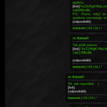
appko
[link]
!VxZihRgK!MaLo
ca6jIMbvBk.
P.S.: Pozor, když se
systému neexistuje, vr
(odpovědět)
maturant
|
188.138.1.*
re: Bakalaři
Tak ještě jednou
[link]
!VxZihRgK!MaLo
ca6jIMbvBk
(odpovědět)
maturant
|
188.138.1.*
re: Bakalaři
Ok, tak naposled... :|
[link]
(odpovědět)
maturant
|
188.138.1.*