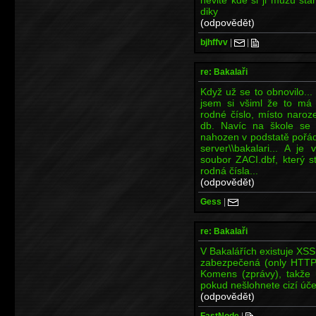
diky
(odpovědět)
bjhffvv
|
|
re: Bakalaři
Když už se to obnovilo..
jsem si všiml že to má 
rodné číslo, místo naroz
db. Navíc na škole se u
nahozen v podstatě pořád
server\\bakalari... A je
soubor ZACI.dbf, který s
rodná čísla...
(odpovědět)
Gess
|
re: Bakalaři
V Bakalářích existuje XSS
zabezpečená (only HTTP)
Komens (zprávy), takže 
pokud nešlohnete cizí úče
(odpovědět)
FastNode
|