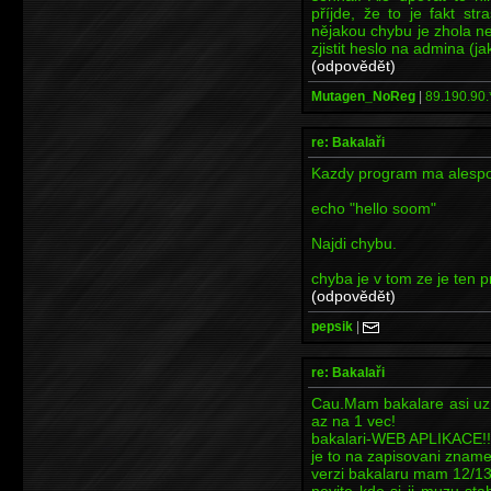
příjde, že to je fakt s
nějakou chybu je zhola n
zjistit heslo na admina (ja
(odpovědět)
Mutagen_NoReg
|
89.190.90.
re: Bakalaři
Kazdy program ma alespo
echo "hello soom"
Najdi chybu.
chyba je v tom ze je ten 
(odpovědět)
pepsik
|
re: Bakalaři
Cau.Mam bakalare asi uz 
az na 1 vec!
bakalari-WEB APLIKACE!!!
je to na zapisovani znamek
verzi bakalaru mam 12/13
nevite kde si ji muzu st