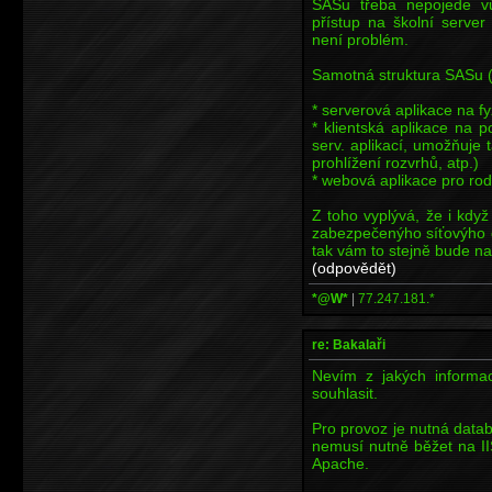
SASu třeba nepojede vů
přístup na školní server
není problém.
Samotná struktura SASu (
* serverová aplikace na f
* klientská aplikace na p
serv. aplikací, umožňuje
prohlížení rozvrhů, atp.)
* webová aplikace pro rod
Z toho vyplývá, že i když
zabezpečenýho síťovýho 
tak vám to stejně bude na
(odpovědět)
*@W*
|
77.247.181.*
re: Bakalaři
Nevím z jakých informa
souhlasit.
Pro provoz je nutná databá
nemusí nutně běžet na II
Apache.