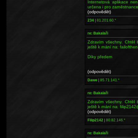
Internetová aplikace ne
určena i pro zaměstnance
(odpovědět)
234
|
81.201.60.*
re: Bakalaři
Zdravím všechny. Chtěl b
ještě k mání na: failofth
Díky předem
(odpovědět)
Dawe
|
85.71.141.*
re: Bakalaři
Zdravím všechny. Chtěl b
ještě k mání na: filip214
(odpovědět)
Filip2142
|
80.82.146.*
re: Bakalaři