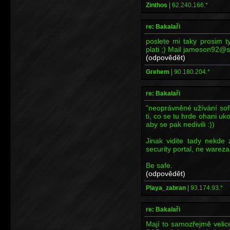
Zinthos
|
62.240.166.*
re: Bakalaři
poslete mi taky prosim ty
plati ;) Mail jameson92@
(odpovědět)
Grehem
|
90.180.204.*
re: Bakalaři
"neoprávněné užívání sof
ti, co se tu hrde ohani uk
aby se pak nedivili :))
Jinak vidite tady nekde
security portal, ne wareza
Be safe.
(odpovědět)
Playa_zabran
|
93.174.93.*
re: Bakalaři
Mají to samozřejmě veli