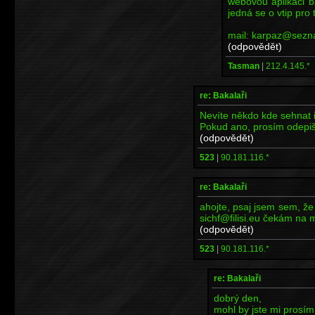
webovou aplikaci b
jedná se o vtip pro 
mail: karpaz@sezn
(odpovědět)
Tasman
|
212.4.145.*
re: Bakalaři
Nevíte někdo kde sehnat i
Pokud ano, prosím odepišt
(odpovědět)
523
|
90.181.116.*
re: Bakalaři
ahojte, psaj jsem sem, ž
sichf@filisi.eu čekám na ma
(odpovědět)
523
|
90.181.116.*
re: Bakalaři
dobrý den,
mohl by jste mi prosím