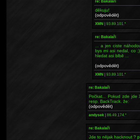
re: Bakalaři
děkuju!
(odpovědět)
XMN
|
93.89.101.*
re: Bakalaři
... a jen ciste náhod
bys mi asi nedal, co ;
hledat asi blbě ...
(odpovědět)
XMN
|
93.89.101.*
re: Bakalaři
Počkat... Pokud zde jde 
resp. BackTrack. že:
(odpovědět)
andysek
|
86.49.174.*
re: Bakalaři
Jde to nějak hacknout ? 