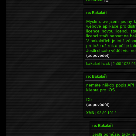
re: Bakalaři
Myslím, že jsem jediný 
webové aplikace pro distr
licence novou licenci, st
licenci stačí napsat na 
V bakalářích je totiž zása
protože už rok a půl je ta
Jestli chcete vědět víc, n
(odpovědět)
bakalari-hack
|
2a00:1028:96
re: Bakalaři
nemáte někdo popis API p
klienta pro IOS.
Dík.
(odpovědět)
XMN
|
93.89.101.*
re: Bakalaři
Jestli pomůže, tady j