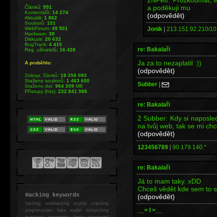
a poděkuji mu
Článků:
991
Komentářů:
14 274
(odpovědět)
Aktualit:
1 862
Souborů:
151
Jonik
|
213.151.92.210/10.
WebForum:
49 501
Hardware:
38
Diskuze:
20 632
BugTrack:
4 415
re: Bakalaři
Reg. uživatelů:
16 428
Ja za to nezaplatil :))
A proběhlo:
(odpovědět)
Zobraz. článků:
18 256 093
Staženo souborů:
1 463 600
Subber
|
Staženo dat:
964 209
MB
Přístupy (hits):
232 841 988
re: Bakalaři
2 Subber: Kdy si naposle
na tvůj web, tak se mi chc
(odpovědět)
123456789
|
90.179.140.*
re: Bakalaři
Já to mam taky. xDD
Chceš vědět kde sem to s
Hacking keywords
(odpovědět)
hacking
webhacking exploit cracking
__< I >__
programování fake mailer lockpicking
bumpkey anonymity heslo password