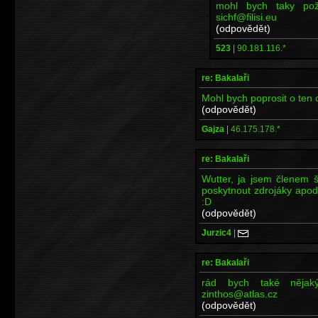
mohl bych taky požá
sichf@filisi.eu
(odpovědět)
523
|
90.181.116.*
re: Bakalaři
Mohl bych poprosit o ten 
(odpovědět)
Gajza
|
46.175.178.*
re: Bakalaři
Wutter, ja jsem členem 
poskytnout zdrojáky apod.
:D
(odpovědět)
Jurzic4
|
re: Bakalaři
rád bych také nějak
zinthos@atlas.cz
(odpovědět)