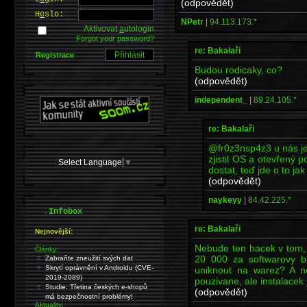
(odpovědět)
H
e
slo:
NPetr
|
94.113.173.*
Aktivovat
a
utologin
Forgot your password?
re: Bakalaři
Registrace
Budou rodicaky, co?
(odpovědět)
independent_
|
89.24.105.*
re: Bakalaři
@fr0z3nsp4z3 u nás je
zjistil OS a otevřený 
Select Language
▼
dostat, teď jde o to j
(odpovědět)
naykeyy
|
84.42.225.*
.
Infobox
re: Bakalaři
Nejnovější:
Nebude ten hacek v tom, z
Články:
20 000 za softwarovy ba
Zabraňte zneužití svých dat
Skrytí oprávnění v Androidu (CVE-
uniknout na warez? A ne
2019-2089)
pouzivane, ale instalacek
Studie: Třetina českých e-shopů
(odpovědět)
má bezpečnostní problémy!
Aktuality: