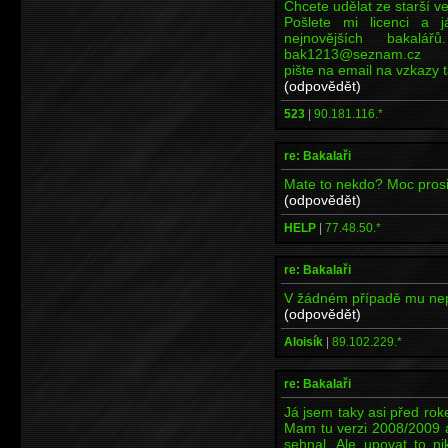
Chcete udělat ze starší v
Pošlete mi licenci a 
nejnovějších bakalář
bak1213@seznam.cz
pište na email na vzkazy
(odpovědět)
523
|
90.181.116.*
re: Bakalaři
Mate to nekdo? Moc pros
(odpovědět)
HELP
|
77.48.50.*
re: Bakalaři
V žádném případě mu nepos
(odpovědět)
Aloisík
|
89.102.229.*
re: Bakalaři
Já jsem taky asi před ro
Mam tu verzi 2008/2009 a
sehnal. Ale upovat to n