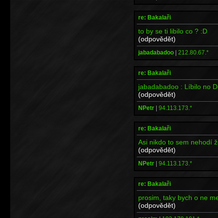
re: Bakalaři
to by se ti libilo co ? :D
(odpovědět)
jabadabadoo
|
212.80.67.*
re: Bakalaři
jabadabadoo : Líbilo no 
(odpovědět)
NPetr
|
94.113.173.*
re: Bakalaři
Asi nikdo to sem nehodí ž
(odpovědět)
NPetr
|
94.113.173.*
re: Bakalaři
prosim, taky bych o ne mel
(odpovědět)