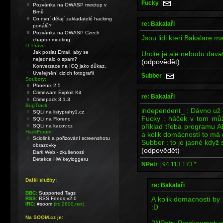
Fucky
|
Pozvánka na OWASP meetup v
Brně
Co nyní dělají zakladatelé hacking
re: Bakalaři
portálů?
Pozvánka na OWASP Czech
Jsou lidi kteri Bakalare maj
chapter meeting
IT Právo:
Jak poslat Email, aby se
Urcite je ale nebudu dava
nejednalo o spam?
(odpovědět)
Konverzace na ICQ jako důkaz.
Uveřejnění cizích fotografií
Subber
|
Soubory:
Phoenix 2.5
Crimeware Exploit Kit
re: Bakalaři
Crimepack 3.1.3
BugTrack:
independent_ : Dávno už 
SQLi na listyprahy1.cz
Fucky : háček v tom můž
SQLi na Florenc
příklad třeba programu
SQLi na kacov.cz
HackForum:
a kolik domácností to má
Sciolink a pořizování screenshotu
Subber : to je jasné když si
obrazovky
(odpovědět)
Dark Web - zkušenosti
Detekce HW keyloggeru
NPetr
|
94.113.173.*
Další služby:
re: Bakalaři
BBC:
Supported Tags
A kolik domacnosti by
RSS:
RSS Feeds v2.0
IRC:
#soom
(irc.2600.net)
:D
Na SOOM.cz je:
2NPetr: Prozkoumat; 