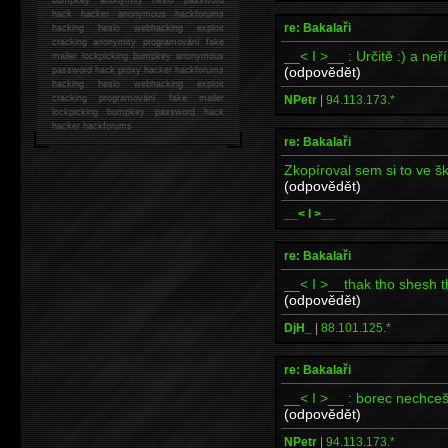
hack
hacker anonymous hackforums
re: Bakalaři
hacking
heslo webhacking exploit
cracking anonymity programování fake
__< I >__ : Určitě :) a neří
mailer lockpicking bumpkey anonymous
(odpovědět)
password hack proxy hacker hackforums
hacking heslo webhacking exploit
NPetr
|
94.113.173.*
cracking programování fake mailer
lockpicking bumpkey password hack
hacker
hackforums
re: Bakalaři
Zkopíroval sem si to ve š
(odpovědět)
__< I >__
re: Bakalaři
__< I >__thak tho shesh 
(odpovědět)
DjH_
|
88.101.125.*
re: Bakalaři
__< I >__ : borec nechce
(odpovědět)
NPetr
|
94.113.173.*