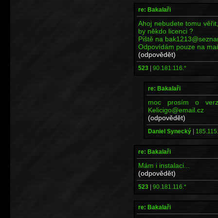
re: Bakalaři
Ahoj nebudete tomu věřit,
by někdo licenci ?
Piště na bak1213@sezna
Odpovídám pouze na maily
(odpovědět)
523
|
90.181.116.*
re: Bakalaři
moc prosím o verzi
Kelicigo@email.cz
(odpovědět)
Daniel Synecký
|
185.115.
re: Bakalaři
Mám i instalaci...
(odpovědět)
523
|
90.181.116.*
re: Bakalaři