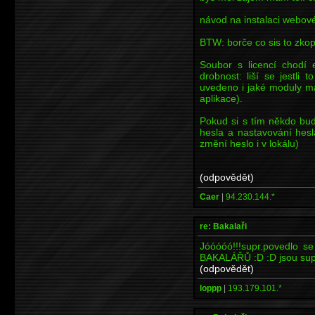
návod na instalaci webov
BTW: borče co sis to zkopí
Soubor s licencí chodí 
drobnost: liší se jestli
uvedeno i jaké moduly má
aplikace).
Pokud si s tím někdo bud
hesla a nastavování hesl
změní heslo i v lokálu)
(odpovědět)
Caer
|
94.230.144.*
re: Bakalaři
Jóóóóó!!!supr.povedlo s
BAKALÁŘŮ :D :D jsou supr
(odpovědět)
loppp
|
193.179.101.*