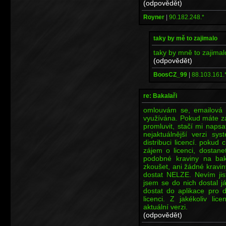
(odpovědět)
Royner
|
90.182.248.*
taky by mě to zajimalo
taky by mně to zajimal
(odpovědět)
BoosCZ_99
|
88.103.161.
re: Bakalaři
omlouvám se, emailová 
využívána. Pokud máte zá
promluvit, stačí mi nap
nejaktuálnější verzi sy
distribuci licencí. pokud
zájem o licenci, dostane
podobné kraviny na bak
zkoušet, ani žádné kravi
dostat NELZE. Nevím jist
jsem se do nich dostal j
dostat do aplikace pro di
licenci. Z jakékoliv li
aktuální verzi.
(odpovědět)