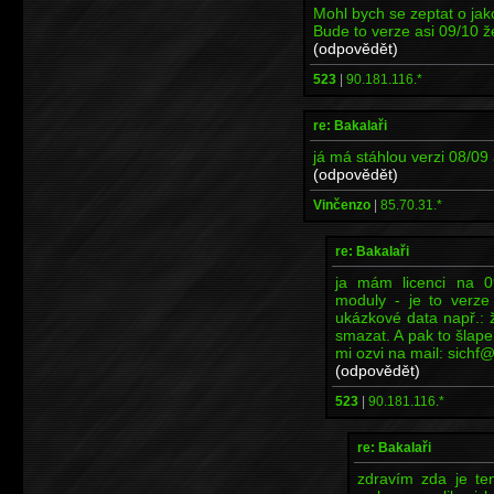
Mohl bych se zeptat o jak
Bude to verze asi 09/10 ž
(odpovědět)
523
|
90.181.116.*
re: Bakalaři
já má stáhlou verzi 08/09
(odpovědět)
Vinčenzo
|
85.70.31.*
re: Bakalaři
ja mám licenci na 0
moduly - je to verze
ukázkové data např.: žá
smazat. A pak to šlape 
mi ozvi na mail: sichf@f
(odpovědět)
523
|
90.181.116.*
re: Bakalaři
zdravím zda je ten