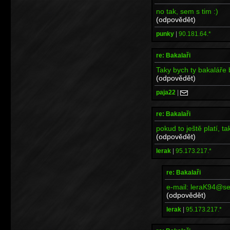
no tak, sem s tim :)
(odpovědět)
punky
|
90.181.64.*
re: Bakalaři
Taky bych ty bakaláře br
(odpovědět)
paja22
|
re: Bakalaři
pokud to ještě platí, ta
(odpovědět)
lerak
|
95.173.217.*
re: Bakalaři
e-mail: leraK94@s
(odpovědět)
lerak
|
95.173.217.*