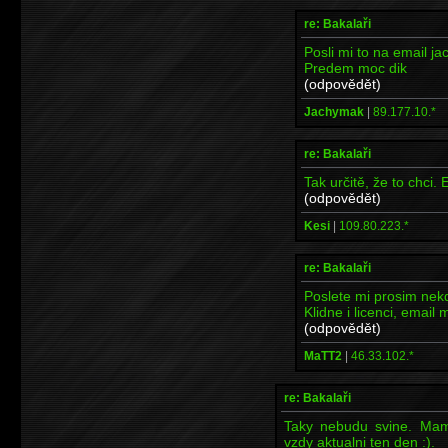
re: Bakalaři
Posli mi to na email j
Predem moc dik
(odpovědět)
Jachymak
|
89.177.10.*
re: Bakalaři
Tak určitě, že to chci
(odpovědět)
Kesi
|
109.80.223.*
re: Bakalaři
Poslete mi prosim nekd
Klidne i licenci, ema
(odpovědět)
MaTT2
|
46.33.102.*
re: Bakalaři
Taky nebudu svine. Mam 
vzdy aktualni ten den :).