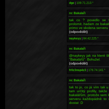
dge
|
109.71.213.*
re: Bakalaři
tak co ? povedlo se t
prolomit..hadam ze bakal
primo ve skolena serveru
(odpovědět)
naykeyy
|
84.42.225.*
re: Bakalaři
@naykeyy jak na které šk
"Bakalářů". Bohužel.
(odpovědět)
fr0z3nsp4z3
|
176.74.141.*
re: Bakalaři
tak to jo, co já vím tak 
tam určitý profily, takž
bakalářům, protože sem k
serveru..každopádně to
dostat :D