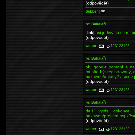
(odpovědět)
Subber
|
re: Bakalaři
[link]
asi jediný co se mi p
(odpovědět)
wutter
|
|
123123123
re: Bakalaři
ok, google pomohl a na
musíte být registrovaný, 
bakaweb/ankety2.aspx > je 
(odpovědět)
wutter
|
|
123123123
re: Bakalaři
další výpis, dokonce je
bakaweb/prehled.aspx?s
(odpovědět)
wutter
|
|
123123123