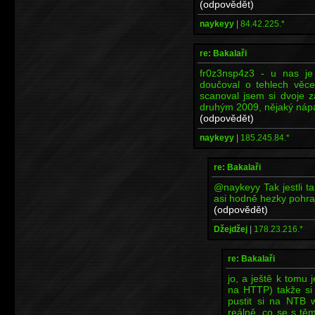
(odpovědět)
naykeyy
|
84.42.225.*
re: Bakalaři
fr0z3nsp4z3 - u nas je
doučoval o tehlech věce
scanoval jsem si dvoje 
druhým 2009, nějaký náp
(odpovědět)
naykeyy
|
185.245.84.*
re: Bakalaři
@naykeyy Tak jestli t
asi hodně hezky pohraj
(odpovědět)
Džejdžej
|
178.23.216.*
re: Bakalaři
jo, a ještě k tomu 
na HTTP) takže si
pustit si na NTB 
reálně, co se s tě