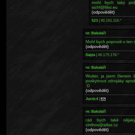
mohl bych taky požá
sichf@filisi.eu
(odpovědět)
523
|
90.181.116.*
re: Bakalaři
Mohl bych poprosit o ten 
(odpovědět)
Gajza
|
46.175.178.*
re: Bakalaři
Wutter, ja jsem členem 
poskytnout zdrojáky apod.
:D
(odpovědět)
Jurzic4
|
re: Bakalaři
rád bych také nějak
zinthos@atlas.cz
(odpovědět)