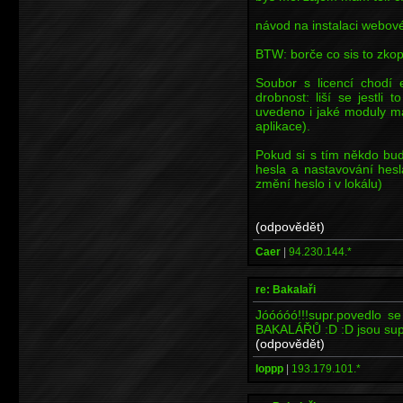
návod na instalaci webov
BTW: borče co sis to zkopí
Soubor s licencí chodí 
drobnost: liší se jestli
uvedeno i jaké moduly má
aplikace).
Pokud si s tím někdo bud
hesla a nastavování hesl
změní heslo i v lokálu)
(odpovědět)
Caer
|
94.230.144.*
re: Bakalaři
Jóóóóó!!!supr.povedlo s
BAKALÁŘŮ :D :D jsou supr
(odpovědět)
loppp
|
193.179.101.*