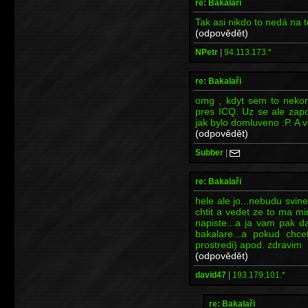
re: Bakalaři
Tak asi nikdo to nedá na t
(odpovědět)
NPetr
|
94.113.173.*
re: Bakalaři
omg , kdyt sem to nekom
pres ICQ. Uz se ale zapo
jak bylo domluveno :P. A v
(odpovědět)
Subber
|
re: Bakalaři
hele ale jo...nebudu svine
chtit a vedet ze to ma mi
napiste...a ja vam pak d
bakalare...a pokud chce
prostredi) apod. zdravim
(odpovědět)
david47
|
193.179.101.*
re: Bakalaři