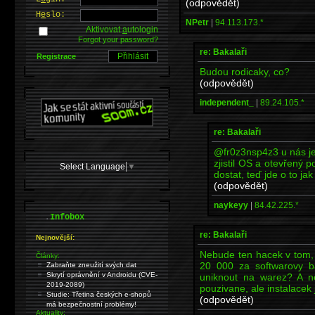
(odpovědět)
H
e
slo:
NPetr
|
94.113.173.*
Aktivovat
a
utologin
Forgot your password?
re: Bakalaři
Registrace
Budou rodicaky, co?
(odpovědět)
independent_
|
89.24.105.*
re: Bakalaři
@fr0z3nsp4z3 u nás je
zjistil OS a otevřený 
Select Language
▼
dostat, teď jde o to j
(odpovědět)
naykeyy
|
84.42.225.*
.
Infobox
re: Bakalaři
Nejnovější:
Nebude ten hacek v tom, z
Články:
20 000 za softwarovy ba
Zabraňte zneužití svých dat
Skrytí oprávnění v Androidu (CVE-
uniknout na warez? A ne
2019-2089)
pouzivane, ale instalacek
Studie: Třetina českých e-shopů
(odpovědět)
má bezpečnostní problémy!
Aktuality: