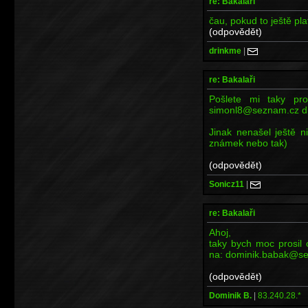
re: Bakalaři
čau, pokud to ještě plat
(odpovědět)
drinkme
|
re: Bakalaři
Pošlete mi taky pr
simonl8@seznam.cz d
Jinak nenašel ještě 
známek nebo tak)
(odpovědět)
Sonicz11
|
re: Bakalaři
Ahoj,
taky bych moc prosil 
na: dominik.babak@se
(odpovědět)
Dominik B.
|
83.240.28.*