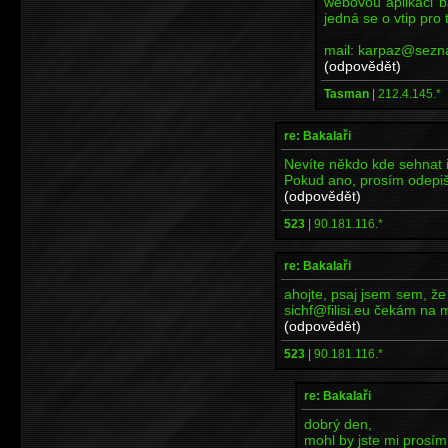
webovou aplikaci b
jedná se o vtip pro 
mail: karpaz@sezn
(odpovědět)
Tasman
|
212.4.145.*
re: Bakalaři
Nevíte někdo kde sehnat i
Pokud ano, prosím odepišt
(odpovědět)
523
|
90.181.116.*
re: Bakalaři
ahojte, psaj jsem sem, ž
sichf@filisi.eu čekám na ma
(odpovědět)
523
|
90.181.116.*
re: Bakalaři
dobrý den,
mohl by jste mi prosím