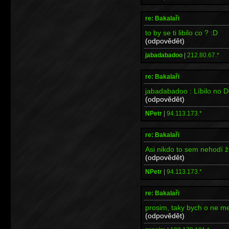
re: Bakalaři
to by se ti libilo co ? :D
(odpovědět)
jabadabadoo
|
212.80.67.*
re: Bakalaři
jabadabadoo : Líbilo no 
(odpovědět)
NPetr
|
94.113.173.*
re: Bakalaři
Asi nikdo to sem nehodí ž
(odpovědět)
NPetr
|
94.113.173.*
re: Bakalaři
prosim, taky bych o ne mel
(odpovědět)