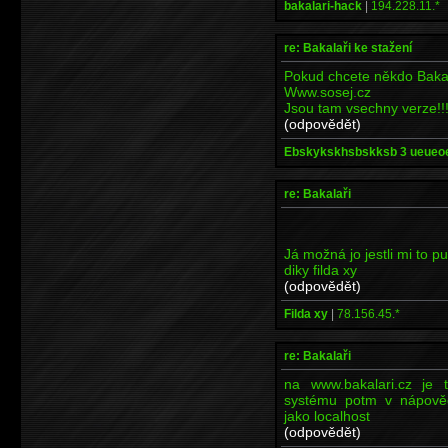
bakalari-hack
|
194.228.11.*
re: Bakalaři ke stažení
Pokud chcete někdo Bakal
Www.sosej.cz
Jsou tam vsechny verze!!
(odpovědět)
Ebskykskhsbskksb 3 ueueo
re: Bakalaři
Já možná jo jestli mi to p
diky filda xy
(odpovědět)
Filda xy
|
78.156.45.*
re: Bakalaři
na www.bakalari.cz je 
systému potm v nápověd
jako localhost
(odpovědět)