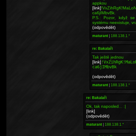
appko
[link]
!VxZihRgK!MaLo
ca6jIMbvBk.
P.S.: Pozor, když se
systému neexistuje, vr
(odpovědět)
maturant
|
188.138.1.*
re: Bakalaři
Tak ještě jednou
[link]
!VxZihRgK!MaLo
ca6jIMbvBk
(odpovědět)
maturant
|
188.138.1.*
re: Bakalaři
Ok, tak naposled... :|
[link]
(odpovědět)
maturant
|
188.138.1.*