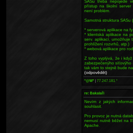
SASu třeba nepojede vů
přístup na školní server
není problém.
Samotná struktura SASu (
* serverová aplikace na f
* klientská aplikace na p
serv. aplikací, umožňuje
prohlížení rozvrhů, atp.)
* webová aplikace pro rod
Z toho vyplývá, že i když
zabezpečenýho síťovýho 
tak vám to stejně bude na
(odpovědět)
*@W*
|
77.247.181.*
re: Bakalaři
Nevím z jakých informa
souhlasit.
Pro provoz je nutná databá
nemusí nutně běžet na II
Apache.