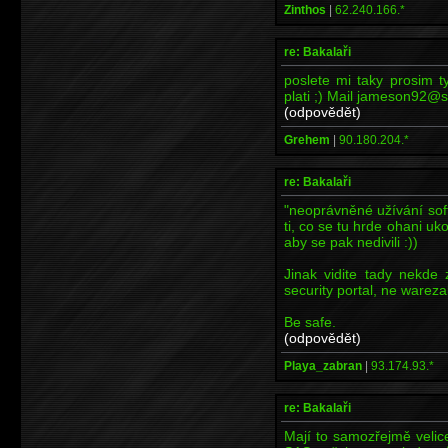
Zinthos
|
62.240.166.*
re: Bakalaři
poslete mi taky prosim ty
plati ;) Mail jameson92@
(odpovědět)
Grehem
|
90.180.204.*
re: Bakalaři
"neoprávněné užívání sof
ti, co se tu hrde ohani uk
aby se pak nedivili :))
Jinak vidite tady nekde
security portal, ne wareza
Be safe.
(odpovědět)
Playa_zabran
|
93.174.93.*
re: Bakalaři
Mají to samozřejmě veli