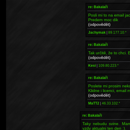
re: Bakalaři
Posli mi to na email j
Predem moc dik
(odpovědět)
Jachymak
|
89.177.10.*
re: Bakalaři
Tak určitě, že to chci
(odpovědět)
Kesi
|
109.80.223.*
re: Bakalaři
Poslete mi prosim nekd
Klidne i licenci, ema
(odpovědět)
MaTT2
|
46.33.102.*
re: Bakalaři
Taky nebudu svine. Mam 
vzdy aktualni ten den :).