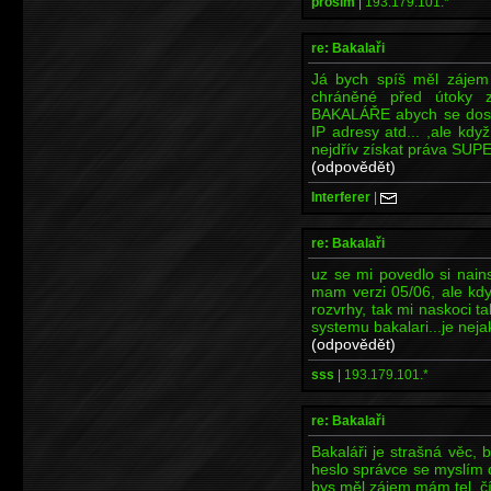
prosim
|
193.179.101.*
re: Bakalaři
Já bych spíš měl zájem j
chráněné před útoky z
BAKALÁŘE abych se dostal
IP adresy atd... ,ale kd
nejdřív získat práva SUP
(odpovědět)
Interferer
|
re: Bakalaři
uz se mi povedlo si nains
mam verzi 05/06, ale kdy
rozvrhy, tak mi naskoci 
systemu bakalari...je neja
(odpovědět)
sss
|
193.179.101.*
re: Bakalaři
Bakaláři je strašná věc,
heslo správce se myslím 
bys měl zájem mám tel. č