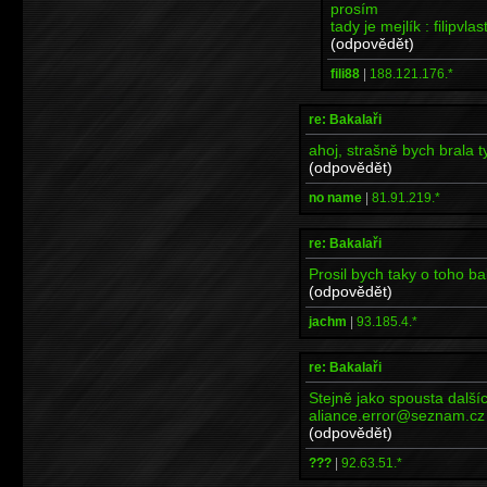
prosím
tady je mejlík : filipv
(odpovědět)
fili88
|
188.121.176.*
re: Bakalaři
ahoj, strašně bych brala t
(odpovědět)
no name
|
81.91.219.*
re: Bakalaři
Prosil bych taky o toho b
(odpovědět)
jachm
|
93.185.4.*
re: Bakalaři
Stejně jako spousta další
aliance.error@seznam.cz
(odpovědět)
???
|
92.63.51.*