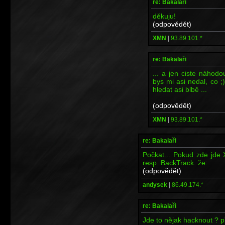
re: Bakalaři
děkuju!
(odpovědět)
XMN
|
93.89.101.*
re: Bakalaři
... a jen ciste náhod
bys mi asi nedal, co ;
hledat asi blbě ...
(odpovědět)
XMN
|
93.89.101.*
re: Bakalaři
Počkat... Pokud zde jde 
resp. BackTrack. že:
(odpovědět)
andysek
|
86.49.174.*
re: Bakalaři
Jde to nějak hacknout ? 