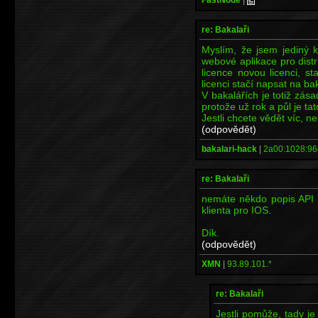
re: Bakalaři
Myslím, že jsem jediný 
webové aplikace pro distr
licence novou licenci, st
licenci stačí napsat na 
V bakalářích je totiž zása
protože už rok a půl je ta
Jestli chcete vědět víc, n
(odpovědět)
bakalari-hack
|
2a00:1028:96
re: Bakalaři
nemáte někdo popis API p
klienta pro IOS.
Dík.
(odpovědět)
XMN
|
93.89.101.*
re: Bakalaři
Jestli pomůže, tady j