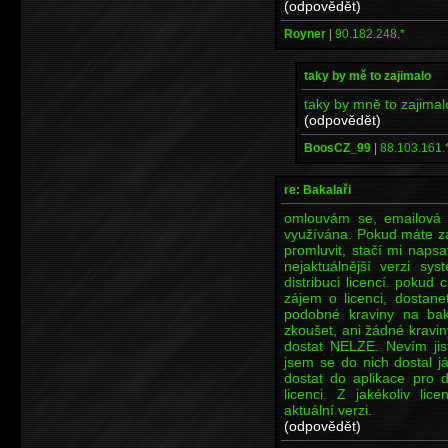
(odpovědět)
Royner
|
90.182.248.*
taky by mě to zajimalo
taky by mně to zajimal
(odpovědět)
BoosCZ_99
|
88.103.161.
re: Bakalaři
omlouvám se, emailová 
využívána. Pokud máte zá
promluvit, stačí mi nap
nejaktuálnější verzi sy
distribuci licencí. pokud
zájem o licenci, dostane
podobné kraviny na bak
zkoušet, ani žádné kravi
dostat NELZE. Nevím jist
jsem se do nich dostal j
dostat do aplikace pro di
licenci. Z jakékoliv li
aktuální verzi.
(odpovědět)