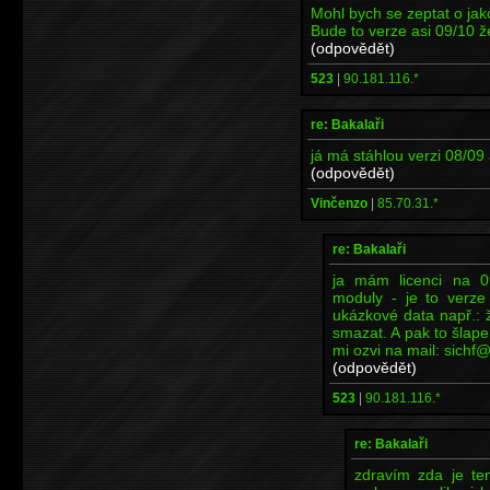
Mohl bych se zeptat o jak
Bude to verze asi 09/10 ž
(odpovědět)
523
|
90.181.116.*
re: Bakalaři
já má stáhlou verzi 08/09
(odpovědět)
Vinčenzo
|
85.70.31.*
re: Bakalaři
ja mám licenci na 0
moduly - je to verze
ukázkové data např.: žá
smazat. A pak to šlape 
mi ozvi na mail: sichf@f
(odpovědět)
523
|
90.181.116.*
re: Bakalaři
zdravím zda je ten