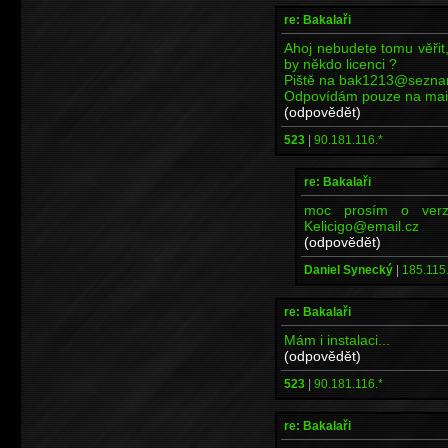
re: Bakalaři
Ahoj nebudete tomu věřit,
by někdo licenci ?
Piště na bak1213@sezna
Odpovídám pouze na maily
(odpovědět)
523
|
90.181.116.*
re: Bakalaři
moc prosím o verzi
Kelicigo@email.cz
(odpovědět)
Daniel Synecký
|
185.115.
re: Bakalaři
Mám i instalaci...
(odpovědět)
523
|
90.181.116.*
re: Bakalaři