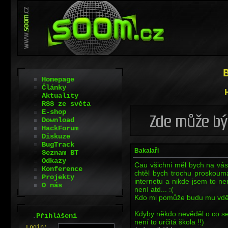
Homepage
Články
Aktuality
RSS ze světa
E-shop
Download
HackForum
Diskuze
BugTrack
Bakalaři
Seznam BT
Odkazy
Cau všichni měl bych na vá
Konference
chtěl bych trochu proskoum
Projekty
internetu a nikde jsem to n
O nás
není atd... :(
Kdo mi pomůže budu mu vděč
Kdyby někdo nevěděl o co se
.
Přihlášení
není to určitá škola !!)
L
o
gin: