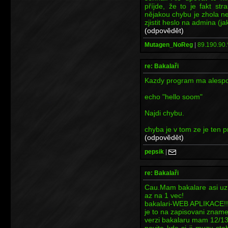
příjde, že to je fakt s
nějakou chybu je zhola n
zjistit heslo na admina (ja
(odpovědět)
Mutagen_NoReg
|
89.190.90.
re: Bakalaři
Kazdy program ma alespo
echo "hello soom"
Najdi chybu.
chyba je v tom ze je ten 
(odpovědět)
pepsik
|
re: Bakalaři
Cau.Mam bakalare asi uz 
az na 1 vec!
bakalari-WEB APLIKACE!!!
je to na zapisovani znamek
verzi bakalaru mam 12/13
nevite kde si ji muzu st