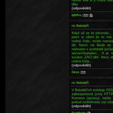
diky
(odpovědět)
bjhffvv
|
|
re: Bakalaři
Když už se to obnovilo..
jsem si všiml že to má 
rodné číslo, místo naroz
db. Navíc na škole se u
nahozen v podstatě pořád
server\\bakalari... A je
soubor ZACI.dbf, který s
rodná čísla...
(odpovědět)
Gess
|
re: Bakalaři
V Bakalářích existuje XSS
zabezpečená (only HTTP)
Komens (zprávy), takže 
pokud nešlohnete cizí úče
(odpovědět)
FastNode
|