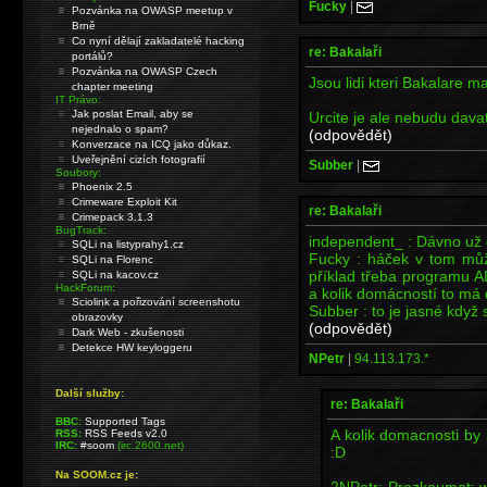
Fucky
|
Pozvánka na OWASP meetup v
Brně
Co nyní dělají zakladatelé hacking
re: Bakalaři
portálů?
Pozvánka na OWASP Czech
Jsou lidi kteri Bakalare maj
chapter meeting
IT Právo:
Jak poslat Email, aby se
Urcite je ale nebudu dava
nejednalo o spam?
(odpovědět)
Konverzace na ICQ jako důkaz.
Uveřejnění cizích fotografií
Subber
|
Soubory:
Phoenix 2.5
Crimeware Exploit Kit
re: Bakalaři
Crimepack 3.1.3
BugTrack:
independent_ : Dávno už 
SQLi na listyprahy1.cz
Fucky : háček v tom můž
SQLi na Florenc
příklad třeba programu
SQLi na kacov.cz
HackForum:
a kolik domácností to má
Sciolink a pořizování screenshotu
Subber : to je jasné když si
obrazovky
(odpovědět)
Dark Web - zkušenosti
Detekce HW keyloggeru
NPetr
|
94.113.173.*
Další služby:
re: Bakalaři
BBC:
Supported Tags
A kolik domacnosti by
RSS:
RSS Feeds v2.0
IRC:
#soom
(irc.2600.net)
:D
Na SOOM.cz je:
2NPetr: Prozkoumat; 