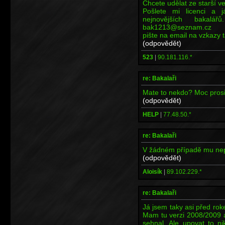
Chcete udělat ze starší v
Pošlete mi licenci a 
nejnovějších bakalář
bak1213@seznam.cz
pište na email na vzkazy
(odpovědět)
523
|
90.181.116.*
re: Bakalaři
Mate to nekdo? Moc pros
(odpovědět)
HELP
|
77.48.50.*
re: Bakalaři
V žádném případě mu nepos
(odpovědět)
Aloisík
|
89.102.229.*
re: Bakalaři
Já jsem taky asi před ro
Mam tu verzi 2008/2009 a
sehnal. Ale upovat to n