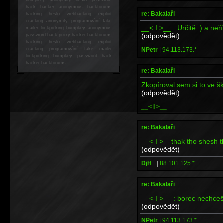
hack
hacker anonymous hackforums
re: Bakalaři
hacking
heslo webhacking exploit
cracking anonymity programování fake
__< I >__ : Určitě :) a neří
mailer lockpicking bumpkey anonymous
(odpovědět)
password hack proxy hacker hackforums
hacking heslo webhacking exploit
NPetr
|
94.113.173.*
cracking programování fake mailer
lockpicking bumpkey password hack
hacker
hackforums
re: Bakalaři
Zkopíroval sem si to ve š
(odpovědět)
__< I >__
re: Bakalaři
__< I >__thak tho shesh 
(odpovědět)
DjH_
|
88.101.125.*
re: Bakalaři
__< I >__ : borec nechce
(odpovědět)
NPetr
|
94.113.173.*