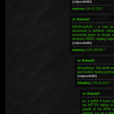
(odpovědět)
naykeyy
|
84.42.225.*
re: Bakalaři
fr0z3nsp4z3 - u nas je
doučoval o tehlech věce
scanoval jsem si dvoje 
druhým 2009, nějaký náp
(odpovědět)
naykeyy
|
185.245.84.*
re: Bakalaři
@naykeyy Tak jestli t
asi hodně hezky pohraj
(odpovědět)
Džejdžej
|
178.23.216.*
re: Bakalaři
jo, a ještě k tomu 
na HTTP) takže si
pustit si na NTB 
reálně, co se s tě