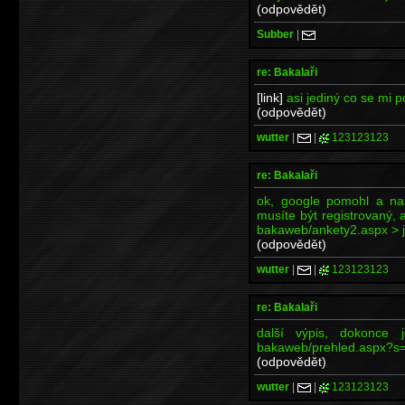
(odpovědět)
Subber
|
re: Bakalaři
[link]
asi jediný co se mi p
(odpovědět)
wutter
|
|
123123123
re: Bakalaři
ok, google pomohl a na
musíte být registrovaný, 
bakaweb/ankety2.aspx > je 
(odpovědět)
wutter
|
|
123123123
re: Bakalaři
další výpis, dokonce je
bakaweb/prehled.aspx?s
(odpovědět)
wutter
|
|
123123123