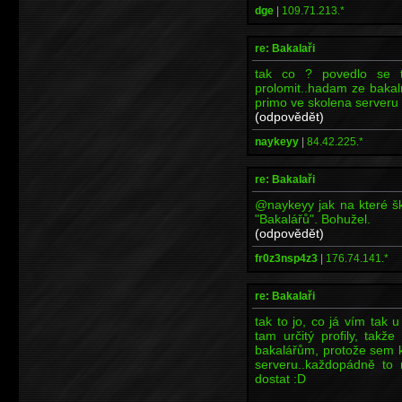
dge
|
109.71.213.*
re: Bakalaři
tak co ? povedlo se t
prolomit..hadam ze bakal
primo ve skolena serveru
(odpovědět)
naykeyy
|
84.42.225.*
re: Bakalaři
@naykeyy jak na které šk
"Bakalářů". Bohužel.
(odpovědět)
fr0z3nsp4z3
|
176.74.141.*
re: Bakalaři
tak to jo, co já vím tak 
tam určitý profily, takž
bakalářům, protože sem k
serveru..každopádně to
dostat :D