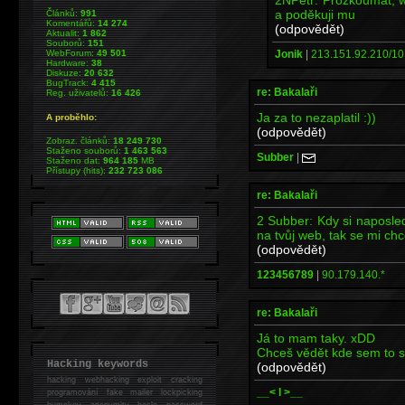
a poděkuji mu
Článků:
991
Komentářů:
14 274
(odpovědět)
Aktualit:
1 862
Souborů:
151
Jonik
|
213.151.92.210/10.
WebForum:
49 501
Hardware:
38
Diskuze:
20 632
BugTrack:
4 415
re: Bakalaři
Reg. uživatelů:
16 426
Ja za to nezaplatil :))
A proběhlo:
(odpovědět)
Zobraz. článků:
18 249 730
Staženo souborů:
1 463 563
Subber
|
Staženo dat:
964 185
MB
Přístupy (hits):
232 723 086
re: Bakalaři
2 Subber: Kdy si naposle
na tvůj web, tak se mi chc
(odpovědět)
123456789
|
90.179.140.*
re: Bakalaři
Já to mam taky. xDD
Chceš vědět kde sem to s
Hacking keywords
(odpovědět)
hacking
webhacking exploit cracking
__< I >__
programování fake mailer lockpicking
bumpkey anonymity heslo password