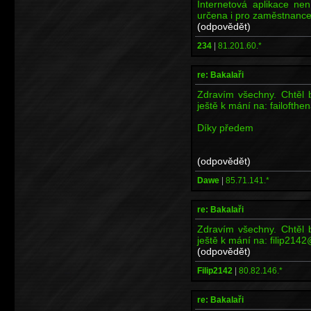
Internetová aplikace ne
určena i pro zaměstnance
(odpovědět)
234
|
81.201.60.*
re: Bakalaři
Zdravím všechny. Chtěl b
ještě k mání na: failofth
Díky předem
(odpovědět)
Dawe
|
85.71.141.*
re: Bakalaři
Zdravím všechny. Chtěl b
ještě k mání na: filip214
(odpovědět)
Filip2142
|
80.82.146.*
re: Bakalaři