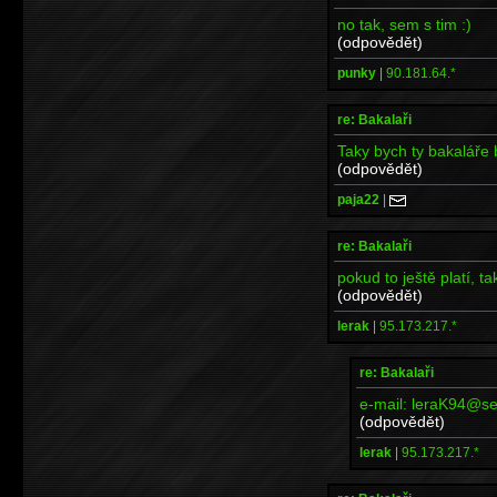
no tak, sem s tim :)
(odpovědět)
punky
|
90.181.64.*
re: Bakalaři
Taky bych ty bakaláře br
(odpovědět)
paja22
|
re: Bakalaři
pokud to ještě platí, ta
(odpovědět)
lerak
|
95.173.217.*
re: Bakalaři
e-mail: leraK94@s
(odpovědět)
lerak
|
95.173.217.*