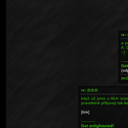
re: 
a p
A. 
:-)
----
Get
(od
mr.
re: :D:D:D
když už jsme u těch sra
pravidelně přibývají tak l
[link]
----------
Get enlightened!