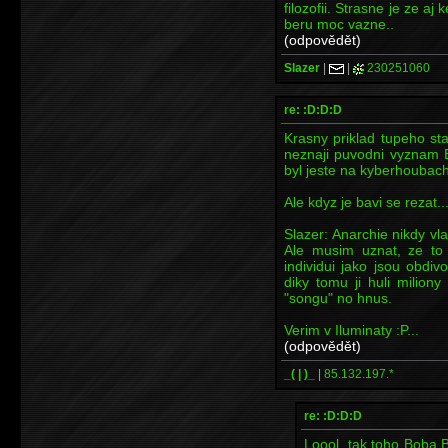
filozofii. Strasne je ze a
beru moc vazne..
(odpovědět)
Slazer
|
|
230251060
re: :D:D:D
Krasny priklad tupeho st
neznaji puvodni vyznam 
byl jeste na kyberhoubach
Ale kdyz je bavi se rezat...
Slazer: Anarchie nikdy vl
Ale musim uznat, ze to 
individui jako jsou obdiv
diky tomu ji huli milion
"songu" no hnus.
Verim v Iluminaty :P...
(odpovědět)
_( | )_
|
85.132.197.*
re: :D:D:D
Loool, tak toho Boba Ba