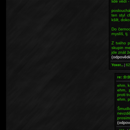
lidé vědí -
poslouchám
ten styl 
kšilt, dok
Do černoc
myslíš, tj
Z tvého p
skupin me
jde znát ž
(odpovědě
Yoxer...
|
62
re: :D:
ehm, k
ehm, p
proti t
ehm, p
Šmud
nevzd
prosímt
(odpov