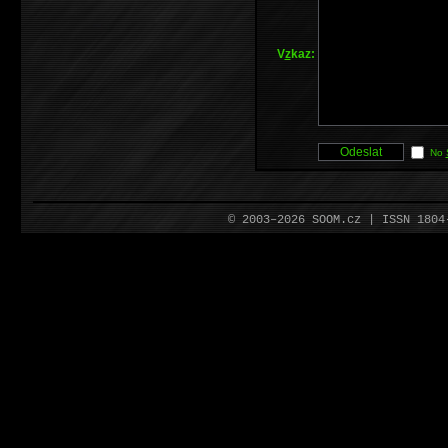
V
z
kaz:
No
© 2003–2026 SOOM.cz | ISSN 180