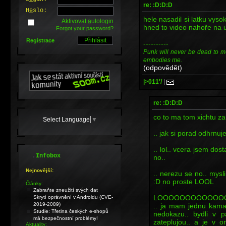
re: :D:D:D
H
e
slo:
hele nasadil si latku vys
Aktivovat
a
utologin
hned to video nahoře na u
Forgot your password?
Registrace
----------
Punk will never be dead to me. I
embodies me.
(odpovědět)
|>011'/
|
re: :D:D:D
co to ma tom xichtu za
Select Language
▼
.. jak si porad odhrnuje
.. lol.. vcera jsem dost
.
Infobox
no..
Nejnovější:
.. nerezu se no.. mysl
:D no proste LOOL
Články:
Zabraňte zneužití svých dat
LOOOOOOOOOOOO
Skrytí oprávnění v Androidu (CVE-
2019-2089)
.. ja mam jednu kamar
Studie: Třetina českých e-shopů
nedokazu.. bydli v 
má bezpečnostní problémy!
zateplujou.. a je v 
Aktuality: