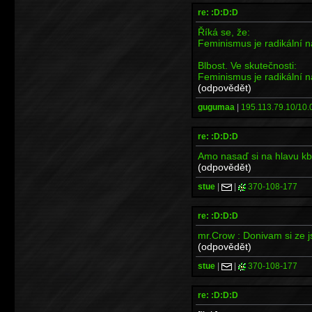
re: :D:D:D
Říká se, že:
Feminismus je radikální ná
Blbost. Ve skutečnosti:
Feminismus je radikální ná
(odpovědět)
gugumaa
|
195.113.79.10/10.0
re: :D:D:D
Amo nasaď si na hlavu kbe
(odpovědět)
stue
|
|
370-108-177
re: :D:D:D
mr.Crow : Donivam si ze jsi
(odpovědět)
stue
|
|
370-108-177
re: :D:D:D