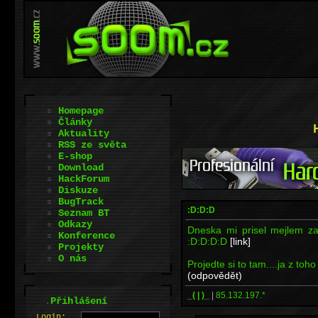
Homepage
Články
Aktuality
RSS ze světa
E-shop
Download
HackForum
Diskuze
BugTrack
:D:D:D
Seznam BT
Odkazy
Dneska mi prisel mejlem z
Konference
:D:D:D:D
[link]
Projekty
O nás
Projedte si to tam....ja z to
(odpovědět)
_( | )_
|
85.132.197.*
.
Přihlášení
L
o
gin: