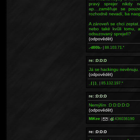
pravý sprejer nikdy n
ap....zaměřuje se pou
rozhodně nevadí, ba naop
A zároveň se chci zeptat
nebo také kvůli tomu, a
odsuzovaný sprejeři?
(odpovědět)
.-d00b.-
|
88.103.71.*
re: :D:D:D
Já se hackingu nevěnuju.
(odpovědět)
_( | )_
|
85.132.197.*
re: :D:D:D
Nemýlím :D:D:D:D:D
(odpovědět)
MiKee
|
|
436036190
re: :D:D:D