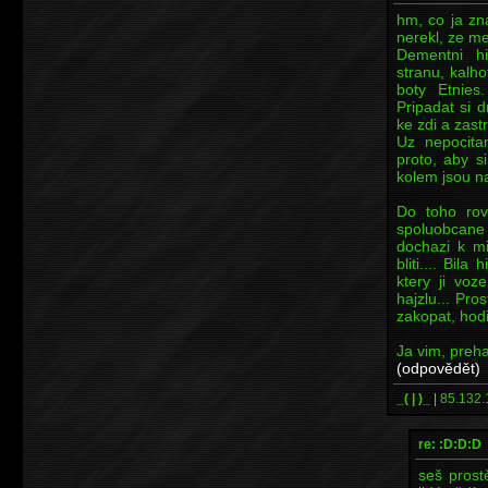
hm, co ja zn
nerekl, ze met
Dementni h
stranu, kalho
boty Etnies.
Pripadat si d
ke zdi a zastre
Uz nepocitam
proto, aby s
kolem jsou n
Do toho rov
spoluobcane
dochazi k mi
bliti.... Bil
ktery ji voz
hajzlu... Pro
zakopat, hodi
Ja vim, preha
(odpovědět)
_( | )_
|
85.132.
re: :D:D:D
seš prost