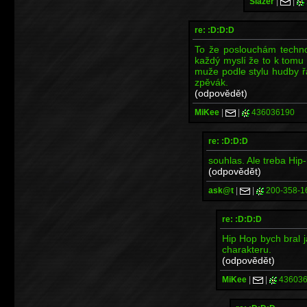
Slazer
|
|
re: :D:D:D
To že poslouchám techno
každý myslí že to k tomu
muže podle stylu hudby řa
zpěvák.
(odpovědět)
MiKee
|
|
436036190
re: :D:D:D
souhlas. Ale treba Hip
(odpovědět)
ask@t
|
|
200-358-1
re: :D:D:D
Hip Hop bych bral j
charakteru.
(odpovědět)
MiKee
|
|
436036