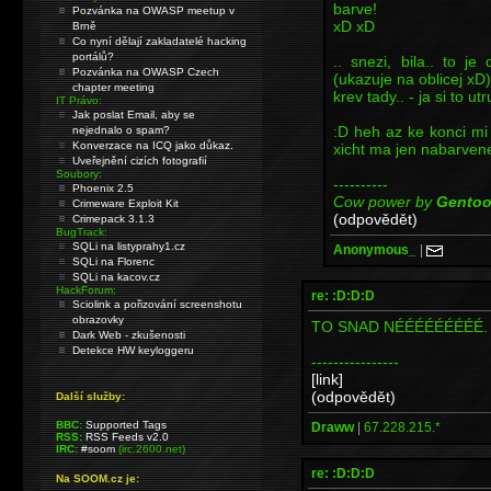
barve!
Pozvánka na OWASP meetup v
xD xD
Brně
Co nyní dělají zakladatelé hacking
portálů?
.. snezi, bila.. to j
Pozvánka na OWASP Czech
(ukazuje na oblicej xD)
chapter meeting
krev tady.. - ja si to u
IT Právo:
Jak poslat Email, aby se
:D heh az ke konci mi
nejednalo o spam?
Konverzace na ICQ jako důkaz.
xicht ma jen nabarvene
Uveřejnění cizích fotografií
Soubory:
----------
Phoenix 2.5
Cow power by
Gento
Crimeware Exploit Kit
(odpovědět)
Crimepack 3.1.3
BugTrack:
SQLi na listyprahy1.cz
Anonymous_
|
SQLi na Florenc
SQLi na kacov.cz
HackForum:
re: :D:D:D
Sciolink a pořizování screenshotu
obrazovky
TO SNAD NÉÉÉÉÉÉÉÉÉ. Ta
Dark Web - zkušenosti
Detekce HW keyloggeru
----------------
[link]
(odpovědět)
Další služby:
BBC:
Supported Tags
Draww
|
67.228.215.*
RSS:
RSS Feeds v2.0
IRC:
#soom
(irc.2600.net)
re: :D:D:D
Na SOOM.cz je: