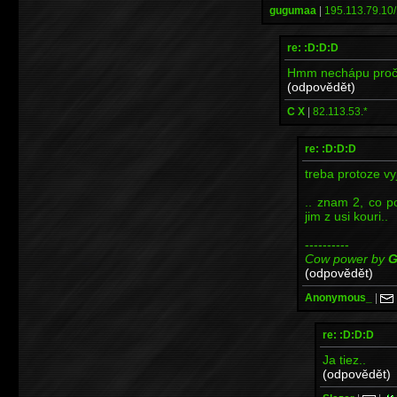
gugumaa
|
195.113.79.10/
re: :D:D:D
Hmm nechápu proč by
(odpovědět)
C X
|
82.113.53.*
re: :D:D:D
treba protoze vy
.. znam 2, co p
jim z usi kouri..
----------
Cow power by
G
(odpovědět)
Anonymous_
|
re: :D:D:D
Ja tiez..
(odpovědět)