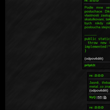
re: :D:D:D
Podle mne vet
posluchace. Di
vlastnosti zast
skatulkovani, ta
bych nikdy ni
posloucha stejn
----------
public static
throw new Un
implemented!"
}
(odpovědět)
pr0ph3t
re: :D:D:D
Jasně, třeba
metal..co zna
(odpovědět)
NyQ
|
|
re: :D:D:D