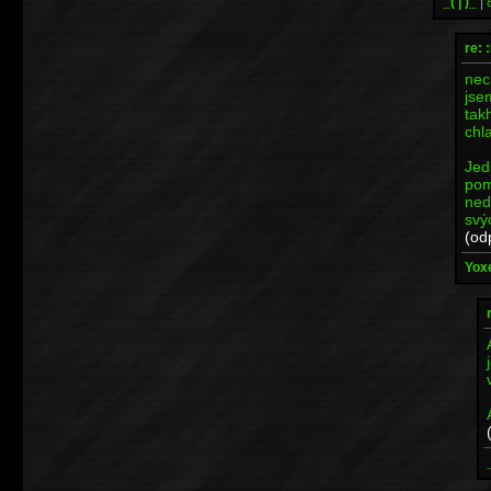
_( | )_
|
re: 
nec
jse
tak
chl
Jed
pom
ned
svý
(od
Yoxe