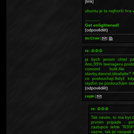
[link]
ubuntu je ta nejhorší hra
----------
Get enlightened!
(odpovědět)
mr.Crow
|
|
re: :D:D:D
ja bych jenom chtel p
Ano,99% teenageru poslou
coooool hulit.Ale
stavby,danost,ideafatte? 
co poslouchají.Ikdyž kd
stydím ze poslouchám st
(odpovědět)
cepin
|
re: :D:D:D
Tak nevim, to ma byt d
prvnim pripade - po
zastupce tehle "R35P3
vazne, tak jsi naopak 