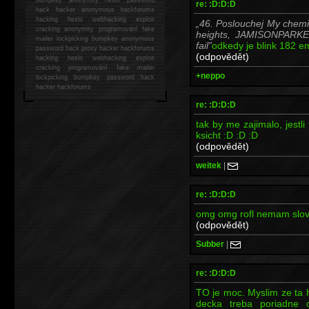
re: :D:D:D
hack
hacker anonymous hackforums
hacking
heslo webhacking exploit
46. Poslouchej My chemic
cracking anonymity programování fake
heights, JAMISONPARKER
mailer lockpicking bumpkey anonymous
fail
odkedy je blink 182 e
password hack proxy hacker hackforums
(odpovědět)
hacking heslo webhacking exploit
cracking programování fake mailer
+neppo
lockpicking bumpkey password hack
hacker
hackforums
re: :D:D:D
tak by me zajimalo, jestl
ksicht :D :D :D
(odpovědět)
weitek
|
re: :D:D:D
omg omg rofl nemam s
(odpovědět)
Subber
|
re: :D:D:D
TO je moc. Myslim ze ta h
decka treba poriadne o