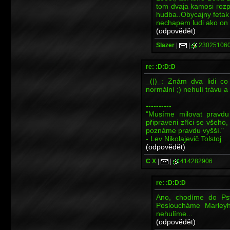
tom dvaja kamosi rozp
hudba..Obycajny fetak 
nechapem ludi ako on a
(odpovědět)
Slazer
|
|
23025106
re: :D:D:D
_(|)_: Znám dva lidi c
normální ;) nehulí trávu 
----------
"Musíme milovat pravd
připraveni zříci se všeho
poznáme pravdu vyšší."
- Lev Nikolajevič Tolstoj
(odpovědět)
C X
|
|
414282906
re: :D:D:D
Ano, chodíme do Psy
Posloucháme Marleyh
nehulíme...
(odpovědět)