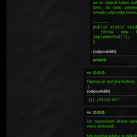
se tu objevil kdesi n
toho, ze cislo uved
emailu odpovida tvemu 
----------
public static void
throw new Unsup
implemented!");
}
(odpovědět)
pr0ph3t
re: :D:D:D
Hiphop je styl jine kultury
;)
(odpovědět)
_( | )_
|
85.132.197.*
re: :D:D:D
Uz nepocitam drsne sprej
neco dokazali.
hm možná kdyby si někoho 