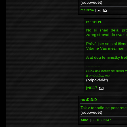
(odpovědět)
mr.Crow
|
|
re: :D:D:D
No si snad dělaj pr
zaregistrovat do svazu 
Právě jste se stal čl
Vítáme Vás mezi námi
A at dou feministky tře
----------
Punk will never be dead to m
It embodies me.
(odpovědět)
|>011'/
|
re: :D:D:D
Tak z tohodle se poseret
(odpovědět)
Amo.
|
88.102.234.*