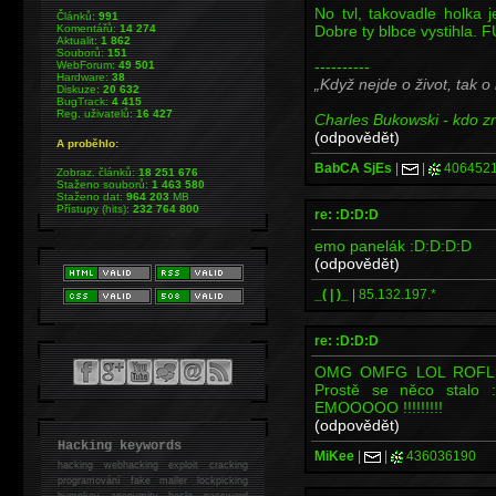
No tvl, takovadle holka j
Článků:
991
Dobre ty blbce vystihla.
Komentářů:
14 274
Aktualit:
1 862
Souborů:
151
----------
WebForum:
49 501
Hardware:
38
Když nejde o život, tak o
Diskuze:
20 632
BugTrack:
4 415
Reg. uživatelů:
16 427
Charles Bukowski - kdo zna
(odpovědět)
A proběhlo:
BabCA SjEs
|
|
406452
Zobraz. článků:
18 251 676
Staženo souborů:
1 463 580
Staženo dat:
964 203
MB
Přístupy (hits):
232 764 800
re: :D:D:D
emo panelák :D:D:D:D
(odpovědět)
_( | )_
|
85.132.197.*
re: :D:D:D
OMG OMFG LOL ROFL lid
Prostě se něco stalo 
EMOOOOO !!!!!!!!!
(odpovědět)
Hacking keywords
MiKee
|
|
436036190
hacking
webhacking exploit cracking
programování fake mailer lockpicking
bumpkey anonymity heslo password