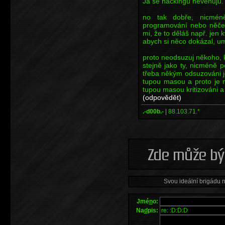
Já se hackingu nevěnuju.
no tak dobře, nicméně
programování nebo něčem
mi, že to děláš např. jen k
abych si něco dokázal, um
proto neodsuzuj někoho, k
stejně jako ty, nicméně po
třeba někým odsuzováni je
tupou masou a proto je 
tupou masou kritizováni a
(odpovědět)
.-d00b.-
|
88.103.71.*
Svou ideální brigádu 
Jmé
n
o:
Na
d
pis: