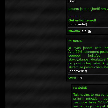
[link]
ubuntu je ta nejhorší hra
----------
Get enlightened!
(odpovědět)
mr.Crow
|
|
re: :D:D:D
ja bych jenom chtel p
Ano,99% teenageru poslou
coooool hulit.Ale
stavby,danost,ideafatte? 
co poslouchají.Ikdyž kd
stydím ze poslouchám st
(odpovědět)
cepin
|
re: :D:D:D
Tak nevim, to ma byt d
prvnim pripade - po
zastupce tehle "R35P3
vazne, tak jsi naopak 