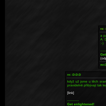
re: 
a p
A. 
:-)
----
Get
(od
mr.
re: :D:D:D
když už jsme u těch sra
pravidelně přibývají tak l
[link]
----------
Get enlightened!