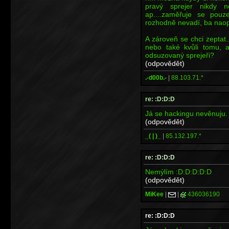
pravý sprejer nikdy n
ap....zaměřuje se pou
rozhodně nevadí, ba naop
A zároveň se chci zeptat
nebo také kvůli tomu, a
odsuzovaný sprejeři?
(odpovědět)
.-d00b.-
|
88.103.71.*
re: :D:D:D
Já se hackingu nevěnuju.
(odpovědět)
_( | )_
|
85.132.197.*
re: :D:D:D
Nemýlím :D:D:D:D:D
(odpovědět)
MiKee
|
|
436036190
re: :D:D:D