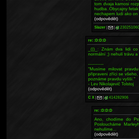
tom dvaja kamosi rozp
hudba..Obycajny fetak 
nechapem ludi ako on a
(odpovědět)
Slazer
|
|
23025106
re: :D:D:D
_(|)_: Znám dva lidi c
normální ;) nehulí trávu 
----------
"Musíme milovat pravd
připraveni zříci se všeho
poznáme pravdu vyšší."
- Lev Nikolajevič Tolstoj
(odpovědět)
C X
|
|
414282906
re: :D:D:D
Ano, chodíme do Psy
Posloucháme Marleyh
nehulíme...
(odpovědět)