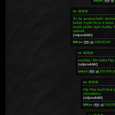
Slazer
|
|
re: :D:D:D
To že poslouchám techno
každý myslí že to k tomu
muže podle stylu hudby řa
zpěvák.
(odpovědět)
MiKee
|
|
436036190
re: :D:D:D
souhlas. Ale treba Hip
(odpovědět)
ask@t
|
|
200-358-1
re: :D:D:D
Hip Hop bych bral j
charakteru.
(odpovědět)
MiKee
|
|
436036