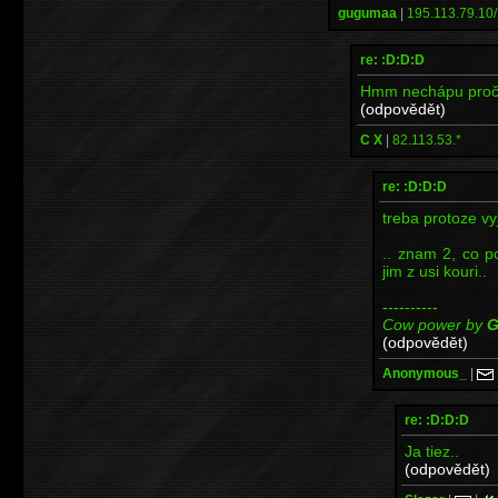
gugumaa
|
195.113.79.10/
re: :D:D:D
Hmm nechápu proč by
(odpovědět)
C X
|
82.113.53.*
re: :D:D:D
treba protoze vy
.. znam 2, co p
jim z usi kouri..
----------
Cow power by
G
(odpovědět)
Anonymous_
|
re: :D:D:D
Ja tiez..
(odpovědět)