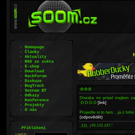
Homepage
Články
Aktuality
RSS ze světa
E-shop
Download
HackForum
Diskuze
BugTrack
:D:D:D
Seznam BT
Odkazy
Dneska mi prisel mejlem z
Konference
:D:D:D:D
[link]
Projekty
O nás
Projedte si to tam....ja z to
(odpovědět)
_( | )_
|
85.132.197.*
.
Přihlášení
L
o
gin: