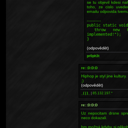
se tu objevil kdesi n
toho, ze cislo uved
emailu odpovida tvemu 
----------
public static void
throw new Unsup
implemented!");
}
(odpovědět)
pr0ph3t
re: :D:D:D
Hiphop je styl jine kultury
;)
(odpovědět)
_( | )_
|
85.132.197.*
re: :D:D:D
Uz nepocitam drsne sprej
neco dokazali.
hm možná kdyby si někoho 