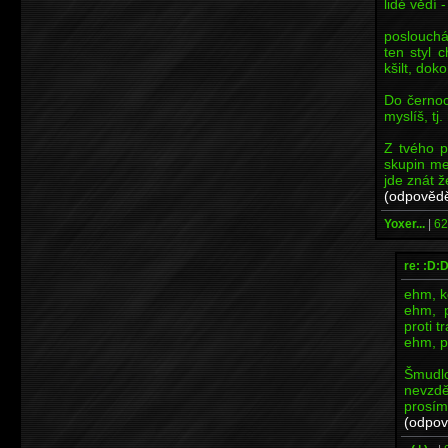
lidé vědí -
poslouchám
ten styl 
kšilt, dok
Do černoc
myslíš, tj
Z tvého p
skupin me
jde znát ž
(odpovědě
Yoxer...
|
62
re: :D:
ehm, k
ehm, p
proti t
ehm, p
Šmud
nevzd
prosímt
(odpov