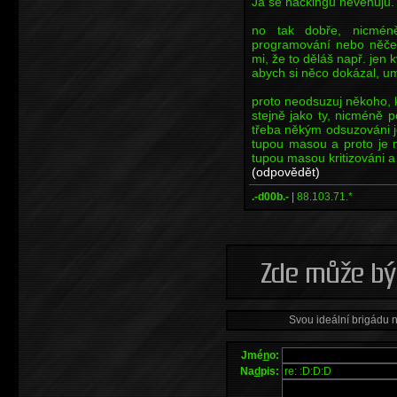
Já se hackingu nevěnuju.
no tak dobře, nicméně
programování nebo něčem
mi, že to děláš např. jen k
abych si něco dokázal, um
proto neodsuzuj někoho, k
stejně jako ty, nicméně po
třeba někým odsuzováni je
tupou masou a proto je 
tupou masou kritizováni a
(odpovědět)
.-d00b.-
|
88.103.71.*
Svou ideální brigádu 
Jmé
n
o:
Na
d
pis: