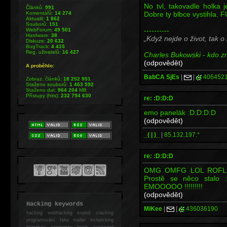
No tvl, takovadle holka j
Článků:
991
Dobre ty blbce vystihla.
Komentářů:
14 274
Aktualit:
1 862
Souborů:
151
----------
WebForum:
49 501
Hardware:
38
Když nejde o život, tak o
Diskuze:
20 632
BugTrack:
4 415
Reg. uživatelů:
16 427
Charles Bukowski - kdo zna
(odpovědět)
A proběhlo:
BabCA SjEs
|
|
406452
Zobraz. článků:
18 252 951
Staženo souborů:
1 463 592
Staženo dat:
964 204
MB
Přístupy (hits):
232 794 630
re: :D:D:D
emo panelák :D:D:D:D
(odpovědět)
_( | )_
|
85.132.197.*
re: :D:D:D
OMG OMFG LOL ROFL lid
Prostě se něco stalo 
EMOOOOO !!!!!!!!!
(odpovědět)
Hacking keywords
MiKee
|
|
436036190
hacking
webhacking exploit cracking
programování fake mailer lockpicking
bumpkey anonymity heslo password