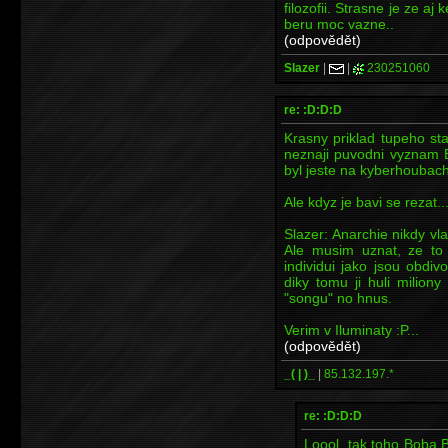
filozofii. Strasne je ze a
beru moc vazne..
(odpovědět)
Slazer
|
|
230251060
re: :D:D:D
Krasny priklad tupeho st
neznaji puvodni vyznam 
byl jeste na kyberhoubach
Ale kdyz je bavi se rezat...
Slazer: Anarchie nikdy vl
Ale musim uznat, ze to 
individui jako jsou obdiv
diky tomu ji huli milion
"songu" no hnus.
Verim v Iluminaty :P...
(odpovědět)
_( | )_
|
85.132.197.*
re: :D:D:D
Loool, tak toho Boba Ba