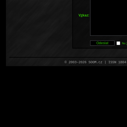
V
z
kaz:
No
© 2003–2026 SOOM.cz | ISSN 180