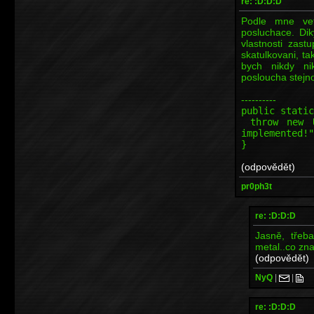
re: :D:D:D
Podle mne vet
posluchace. Di
vlastnosti zast
skatulkovani, ta
bych nikdy ni
posloucha stejn
----------
public static
throw new Un
implemented!"
}
(odpovědět)
pr0ph3t
re: :D:D:D
Jasně, třeba
metal..co zna
(odpovědět)
NyQ
|
|
re: :D:D:D