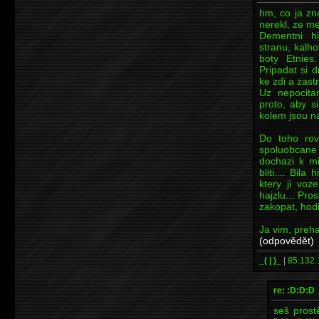
hm, co ja zn
nerekl, ze met
Dementni h
stranu, kalho
boty Etnies.
Pripadat si d
ke zdi a zastre
Uz nepocitam
proto, aby s
kolem jsou n
Do toho rov
spoluobcane
dochazi k mi
bliti.... Bil
ktery ji voz
hajzlu... Pro
zakopat, hodi
Ja vim, preha
(odpovědět)
_( | )_
|
85.132.
re: :D:D:D
seš prost