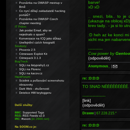
barve!
Pozvánka na OWASP meetup v
xD xD
Brně
Co nyní dělají zakladatelé hacking
portálů?
.. snezi, bila.. to j
Pozvánka na OWASP Czech
(ukazuje na oblicej xD)
chapter meeting
krev tady.. - ja si to u
IT Právo:
Jak poslat Email, aby se
:D heh az ke konci mi
nejednalo o spam?
Konverzace na ICQ jako důkaz.
xicht ma jen nabarvene
Uveřejnění cizích fotografií
Soubory:
----------
Phoenix 2.5
Cow power by
Gento
Crimeware Exploit Kit
(odpovědět)
Crimepack 3.1.3
BugTrack:
SQLi na listyprahy1.cz
Anonymous_
|
SQLi na Florenc
SQLi na kacov.cz
HackForum:
re: :D:D:D
Sciolink a pořizování screenshotu
obrazovky
TO SNAD NÉÉÉÉÉÉÉÉÉ. Ta
Dark Web - zkušenosti
Detekce HW keyloggeru
----------------
[link]
(odpovědět)
Další služby:
BBC:
Supported Tags
Draww
|
67.228.215.*
RSS:
RSS Feeds v2.0
IRC:
#soom
(irc.2600.net)
re: :D:D:D
Na SOOM.cz je: