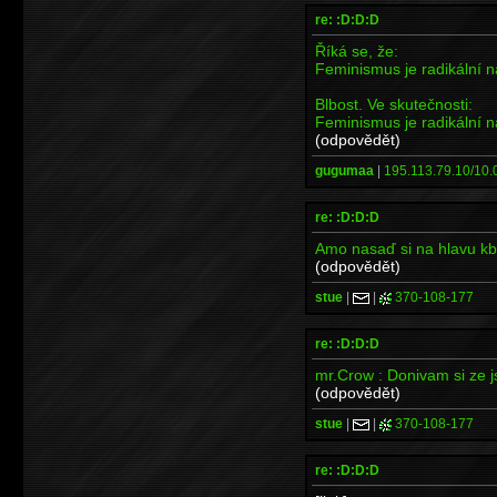
re: :D:D:D
Říká se, že:
Feminismus je radikální ná
Blbost. Ve skutečnosti:
Feminismus je radikální ná
(odpovědět)
gugumaa
|
195.113.79.10/10.0
re: :D:D:D
Amo nasaď si na hlavu kbe
(odpovědět)
stue
|
|
370-108-177
re: :D:D:D
mr.Crow : Donivam si ze jsi
(odpovědět)
stue
|
|
370-108-177
re: :D:D:D