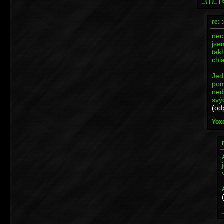
_( | )_
|
re: 
nec
jse
tak
chl
Jed
pom
ned
svý
(od
Yoxe