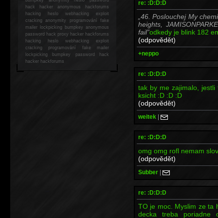
re: :D:D:D
hack
hacker anonymous hackforums
hacking
heslo webhacking exploit
46. Poslouchej My chemic
cracking anonymity programování fake
heights, JAMISONPARKER
mailer lockpicking bumpkey anonymous
fail
odkedy je blink 182 e
password hack proxy hacker hackforums
(odpovědět)
hacking heslo webhacking exploit
cracking programování fake mailer
+neppo
lockpicking bumpkey password hack
hacker
hackforums
re: :D:D:D
tak by me zajimalo, jestl
ksicht :D :D :D
(odpovědět)
weitek
|
re: :D:D:D
omg omg rofl nemam s
(odpovědět)
Subber
|
re: :D:D:D
TO je moc. Myslim ze ta h
decka treba poriadne o