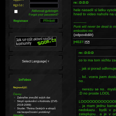
re: :D:D:D
H
e
slo:
hele nasadil si latku vys
Aktivovat
a
utologin
hned to video nahoře na u
Forgot your password?
Registrace
----------
Punk will never be dead to me. I
embodies me.
(odpovědět)
|>011'/
|
re: :D:D:D
co to ma tom xichtu za
Select Language
▼
.. jak si porad odhrnuje
.. lol.. vcera jsem dost
.
Infobox
no..
Nejnovější:
.. nerezu se no.. mysl
:D no proste LOOL
Články:
Zabraňte zneužití svých dat
LOOOOOOOOOOOO
Skrytí oprávnění v Androidu (CVE-
2019-2089)
.. ja mam jednu kamar
Studie: Třetina českých e-shopů
nedokazu.. bydli v 
má bezpečnostní problémy!
zateplujou.. a je v 
Aktuality: