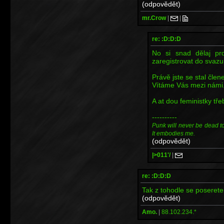
(odpovědět)
mr.Crow
|
|
re: :D:D:D
No si snad dělaj pr
zaregistrovat do svazu 
Právě jste se stal čl
Vítáme Vás mezi námi
A at dou feministky tře
----------
Punk will never be dead to m
It embodies me.
(odpovědět)
|>011'/
|
re: :D:D:D
Tak z tohodle se poseret
(odpovědět)
Amo.
|
88.102.234.*