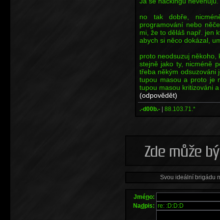
Já se hackingu nevěnuju.
no tak dobře, nicméně
programování nebo něčem
mi, že to děláš např. jen k
abych si něco dokázal, um
proto neodsuzuj někoho, k
stejně jako ty, nicméně po
třeba někým odsuzováni je
tupou masou a proto je 
tupou masou kritizováni a
(odpovědět)
.-d00b.-
|
88.103.71.*
Svou ideální brigádu 
Jmé
n
o:
Na
d
pis: