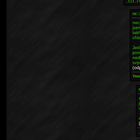
_( | )_
|
re: 
nec
jse
tak
chl
Jed
pom
ned
svý
(od
Yoxe