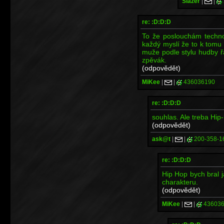
Slazer
|
|
re: :D:D:D
To že poslouchám techno
každý myslí že to k tomu
muže podle stylu hudby řa
zpěvák.
(odpovědět)
MiKee
|
|
436036190
re: :D:D:D
souhlas. Ale treba Hip
(odpovědět)
ask@t
|
|
200-358-1
re: :D:D:D
Hip Hop bych bral j
charakteru.
(odpovědět)
MiKee
|
|
436036