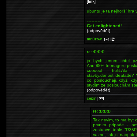
[link]
ubuntu je ta nejhorší hra
----------
Get enlightened!
(odpovědět)
mr.Crow
|
|
re: :D:D:D
ja bych jenom chtel p
Ano,99% teenageru poslou
coooool hulit.Ale
stavby,danost,ideafatte? 
co poslouchají.Ikdyž kd
stydím ze poslouchám st
(odpovědět)
cepin
|
re: :D:D:D
Tak nevim, to ma byt d
prvnim pripade - po
zastupce tehle "R35P3
vazne, tak jsi naopak 