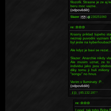
filozofii. Strasne je ze a
beru moc vazne..
(odpovědět)
Slazer
|
|
230251060
re: :D:D:D
Krasny priklad tupeho st
neznaji puvodni vyznam 
byl jeste na kyberhoubach
Ale kdyz je bavi se rezat...
Slazer: Anarchie nikdy vl
Ale musim uznat, ze to 
individui jako jsou obdiv
diky tomu ji huli milion
"songu" no hnus.
Verim v Iluminaty :P...
(odpovědět)
_( | )_
|
85.132.197.*
re: :D:D:D
Loool, tak toho Boba Ba