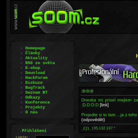
Homepage
Články
Aktuality
RSS ze světa
E-shop
Download
HackForum
Diskuze
BugTrack
:D:D:D
Seznam BT
Odkazy
Dneska mi prisel mejlem z
Konference
:D:D:D:D
[link]
Projekty
O nás
Projedte si to tam....ja z to
(odpovědět)
_( | )_
|
85.132.197.*
.
Přihlášení
L
o
gin: