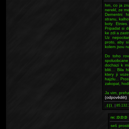
hm, co ja zn
nerekl, ze met
Dementni h
stranu, kalho
boty Etnies.
Pripadat si d
ke zdi a zastre
Uz nepocitam
proto, aby s
kolem jsou n
Do toho rov
spoluobcane
dochazi k mi
bliti.... Bil
ktery ji voz
hajzlu... Pro
zakopat, hodi
Ja vim, preha
(odpovědět)
_( | )_
|
85.132.
re: :D:D:D
seš prost