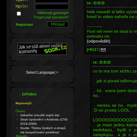
re: :D:D:D
H
e
slo:
hele nasadil si latku vys
Aktivovat
a
utologin
hned to video nahoře na u
Forgot your password?
Registrace
----------
Punk will never be dead to me. I
embodies me.
(odpovědět)
|>011'/
|
re: :D:D:D
co to ma tom xichtu za
Select Language
▼
.. jak si porad odhrnuje
.. lol.. vcera jsem dost
.
Infobox
no..
Nejnovější:
.. nerezu se no.. mysl
:D no proste LOOL
Články:
Zabraňte zneužití svých dat
LOOOOOOOOOOOO
Skrytí oprávnění v Androidu (CVE-
2019-2089)
.. ja mam jednu kamar
Studie: Třetina českých e-shopů
nedokazu.. bydli v 
má bezpečnostní problémy!
zateplujou.. a je v 
Aktuality: