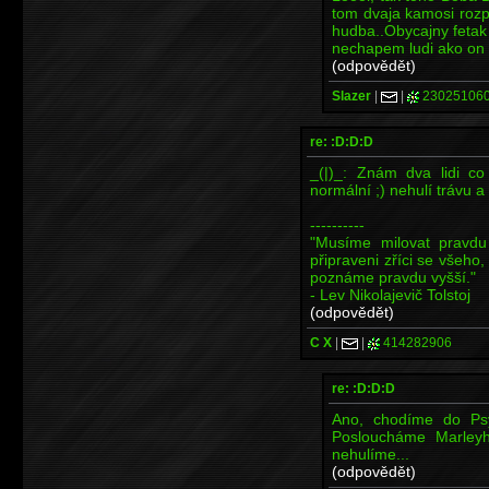
tom dvaja kamosi rozp
hudba..Obycajny fetak 
nechapem ludi ako on a
(odpovědět)
Slazer
|
|
23025106
re: :D:D:D
_(|)_: Znám dva lidi c
normální ;) nehulí trávu 
----------
"Musíme milovat pravd
připraveni zříci se všeho
poznáme pravdu vyšší."
- Lev Nikolajevič Tolstoj
(odpovědět)
C X
|
|
414282906
re: :D:D:D
Ano, chodíme do Psy
Posloucháme Marleyh
nehulíme...
(odpovědět)