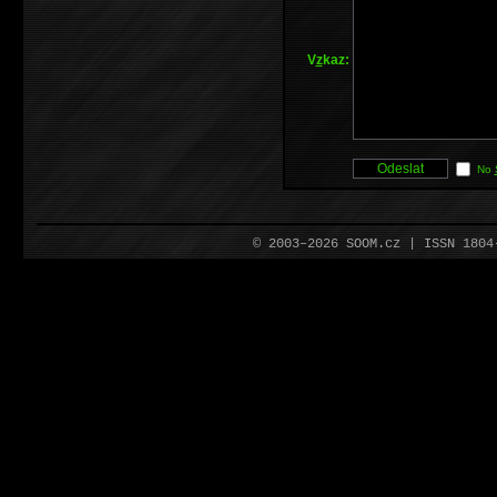
V
z
kaz:
No
© 2003–2026 SOOM.cz | ISSN 180