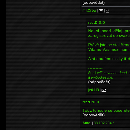
(odpovědět)
mr.Crow
|
|
re: :D:D:D
No si snad dělaj pr
zaregistrovat do svazu 
Právě jste se stal čl
Vítáme Vás mezi námi
A at dou feministky tře
----------
Punk will never be dead to m
It embodies me.
(odpovědět)
|>011'/
|
re: :D:D:D
Tak z tohodle se poseret
(odpovědět)
Amo.
|
88.102.234.*