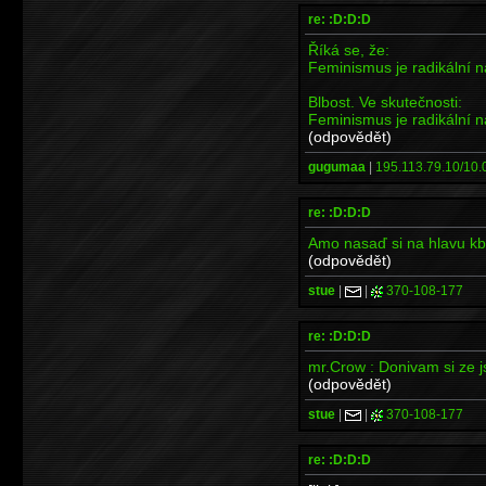
re: :D:D:D
Říká se, že:
Feminismus je radikální ná
Blbost. Ve skutečnosti:
Feminismus je radikální ná
(odpovědět)
gugumaa
|
195.113.79.10/10.0
re: :D:D:D
Amo nasaď si na hlavu kbe
(odpovědět)
stue
|
|
370-108-177
re: :D:D:D
mr.Crow : Donivam si ze jsi
(odpovědět)
stue
|
|
370-108-177
re: :D:D:D