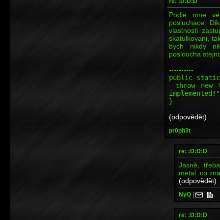
re: :D:D:D
Podle mne vet
posluchace. Di
vlastnosti zast
skatulkovani, ta
bych nikdy ni
posloucha stejn
----------
public static
throw new Un
implemented!"
}
(odpovědět)
pr0ph3t
re: :D:D:D
Jasně, třeba
metal..co zna
(odpovědět)
NyQ
|
|
re: :D:D:D