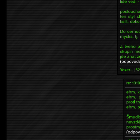
lidé vědí -
poslouchám
ten styl 
kšilt, dok
Do černoc
myslíš, tj
Z tvého p
skupin me
jde znát ž
(odpovědě
Yoxer...
|
62
re: :D:
ehm, k
ehm, p
proti t
ehm, p
Šmud
nevzd
prosímt
(odpov