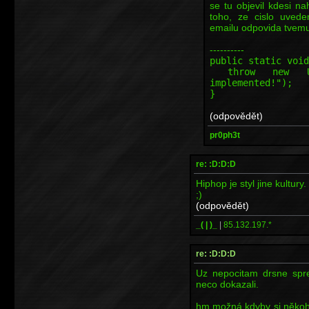
se tu objevil kdesi n
toho, ze cislo uved
emailu odpovida tvemu 
----------
public static void
throw new Unsup
implemented!");
}
(odpovědět)
pr0ph3t
re: :D:D:D
Hiphop je styl jine kultury
;)
(odpovědět)
_( | )_
|
85.132.197.*
re: :D:D:D
Uz nepocitam drsne sprej
neco dokazali.
hm možná kdyby si někoho 