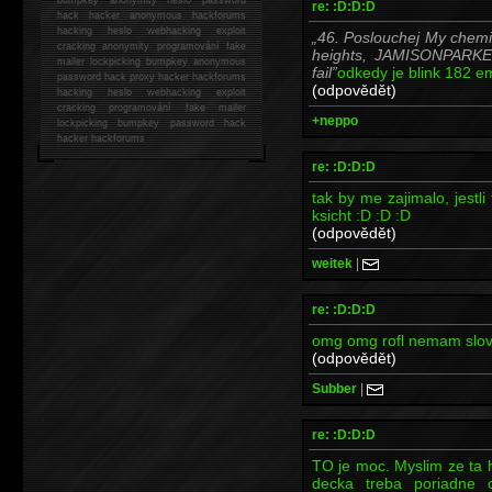
re: :D:D:D
hack
hacker anonymous hackforums
hacking
heslo webhacking exploit
46. Poslouchej My chemic
cracking anonymity programování fake
heights, JAMISONPARKER
mailer lockpicking bumpkey anonymous
fail
odkedy je blink 182 e
password hack proxy hacker hackforums
(odpovědět)
hacking heslo webhacking exploit
cracking programování fake mailer
+neppo
lockpicking bumpkey password hack
hacker
hackforums
re: :D:D:D
tak by me zajimalo, jestl
ksicht :D :D :D
(odpovědět)
weitek
|
re: :D:D:D
omg omg rofl nemam s
(odpovědět)
Subber
|
re: :D:D:D
TO je moc. Myslim ze ta h
decka treba poriadne o