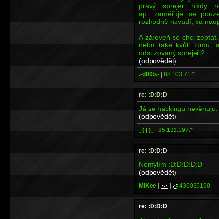
pravý sprejer nikdy n
ap....zaměřuje se pou
rozhodně nevadí, ba naop
A zároveň se chci zeptat
nebo také kvůli tomu, a
odsuzovaný sprejeři?
(odpovědět)
.-d00b.-
|
88.103.71.*
re: :D:D:D
Já se hackingu nevěnuju.
(odpovědět)
_( | )_
|
85.132.197.*
re: :D:D:D
Nemýlím :D:D:D:D:D
(odpovědět)
MiKee
|
|
436036190
re: :D:D:D