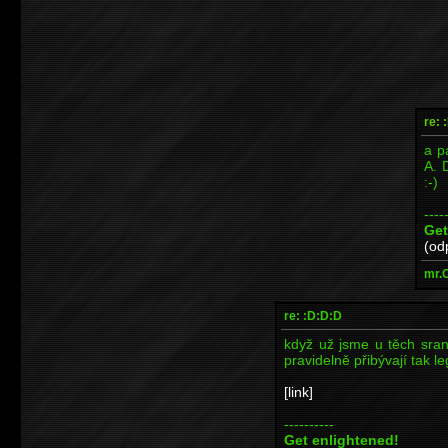
re: 
a p
A. 
:-)
----
Get
(od
mr.
re: :D:D:D
když už jsme u těch sra
pravidelně přibývají tak l
[link]
----------
Get enlightened!