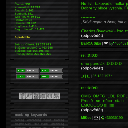
No tvl, takovadle holka j
Článků:
991
Dobre ty blbce vystihla.
Komentářů:
14 274
Aktualit:
1 862
Souborů:
151
----------
WebForum:
49 501
Hardware:
38
Když nejde o život, tak o
Diskuze:
20 632
BugTrack:
4 415
Reg. uživatelů:
16 428
Charles Bukowski - kdo zna
(odpovědět)
A proběhlo:
BabCA SjEs
|
|
406452
Zobraz. článků:
18 255 073
Staženo souborů:
1 463 598
Staženo dat:
964 206
MB
Přístupy (hits):
232 829 223
re: :D:D:D
emo panelák :D:D:D:D
(odpovědět)
_( | )_
|
85.132.197.*
re: :D:D:D
OMG OMFG LOL ROFL lid
Prostě se něco stalo 
EMOOOOO !!!!!!!!!
(odpovědět)
Hacking keywords
MiKee
|
|
436036190
hacking
webhacking exploit cracking
programování fake mailer lockpicking
bumpkey anonymity heslo password