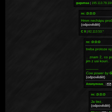
gugumaa
|
195.113.79.10/
re: :D:D:D
Hmm nechápu proč by
(odpovědět)
C X
|
82.113.53.*
re: :D:D:D
treba protoze vy
.. znam 2, co p
jim z usi kouri..
----------
Cow power by
G
(odpovědět)
Anonymous_
|
re: :D:D:D
Ja tiez..
(odpovědět)