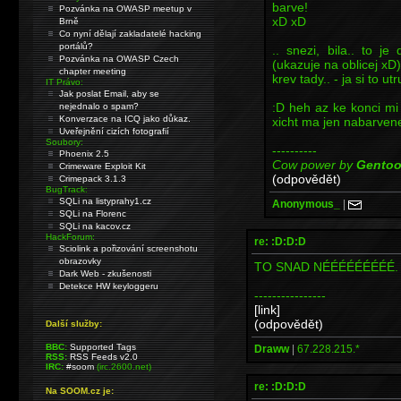
barve!
Pozvánka na OWASP meetup v
xD xD
Brně
Co nyní dělají zakladatelé hacking
portálů?
.. snezi, bila.. to j
Pozvánka na OWASP Czech
(ukazuje na oblicej xD)
chapter meeting
krev tady.. - ja si to u
IT Právo:
Jak poslat Email, aby se
:D heh az ke konci mi
nejednalo o spam?
Konverzace na ICQ jako důkaz.
xicht ma jen nabarvene
Uveřejnění cizích fotografií
Soubory:
----------
Phoenix 2.5
Cow power by
Gento
Crimeware Exploit Kit
(odpovědět)
Crimepack 3.1.3
BugTrack:
SQLi na listyprahy1.cz
Anonymous_
|
SQLi na Florenc
SQLi na kacov.cz
HackForum:
re: :D:D:D
Sciolink a pořizování screenshotu
obrazovky
TO SNAD NÉÉÉÉÉÉÉÉÉ. Ta
Dark Web - zkušenosti
Detekce HW keyloggeru
----------------
[link]
(odpovědět)
Další služby:
BBC:
Supported Tags
Draww
|
67.228.215.*
RSS:
RSS Feeds v2.0
IRC:
#soom
(irc.2600.net)
re: :D:D:D
Na SOOM.cz je: