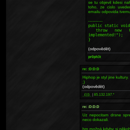
se tu objevil kdesi n
toho, ze cislo uved
emailu odpovida tvemu 
----------
public static void
throw new Unsup
implemented!");
}
(odpovědět)
pr0ph3t
re: :D:D:D
Hiphop je styl jine kultury
;)
(odpovědět)
_( | )_
|
85.132.197.*
re: :D:D:D
Uz nepocitam drsne sprej
neco dokazali.
hm možná kdyby si někoho 