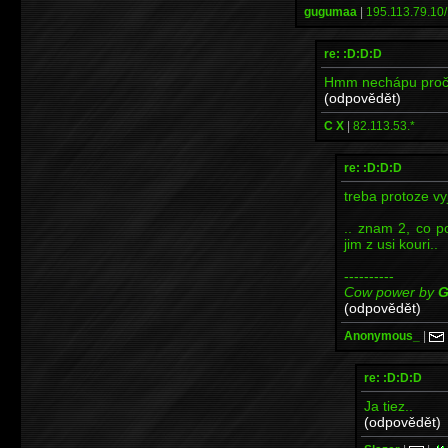
gugumaa
|
195.113.79.10/
re: :D:D:D
Hmm nechápu proč by
(odpovědět)
C X
|
82.113.53.*
re: :D:D:D
treba protoze vy
.. znam 2, co p
jim z usi kouri..
----------
Cow power by
G
(odpovědět)
Anonymous_
|
re: :D:D:D
Ja tiez..
(odpovědět)