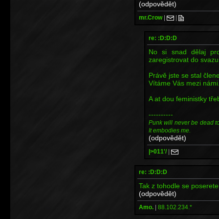
(odpovědět)
mr.Crow
|
|
re: :D:D:D
No si snad dělaj pr
zaregistrovat do svazu 
Právě jste se stal čl
Vítáme Vás mezi námi
A at dou feministky tře
----------
Punk will never be dead to m
It embodies me.
(odpovědět)
|>011'/
|
re: :D:D:D
Tak z tohodle se poseret
(odpovědět)
Amo.
|
88.102.234.*