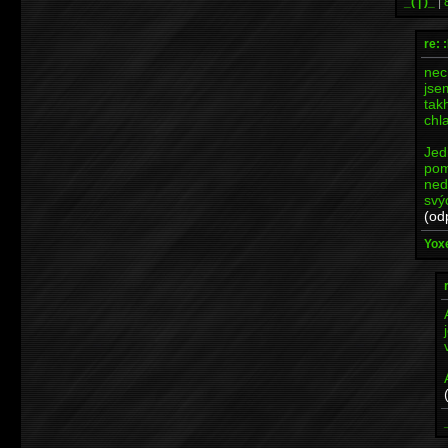
_( | )_
|
re: 
nec
jse
tak
chl
Jed
pom
ned
svý
(od
Yoxe