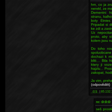
hm, co ja zn
nerekl, ze met
Dementni h
stranu, kalho
boty Etnies.
Pripadat si d
ke zdi a zastre
Uz nepocitam
proto, aby s
kolem jsou n
Do toho rov
spoluobcane
dochazi k mi
bliti.... Bil
ktery ji voz
hajzlu... Pro
zakopat, hodi
Ja vim, preha
(odpovědět)
_( | )_
|
85.132.
re: :D:D:D
seš prost