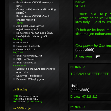
barve!
Pozvánka na OWASP meetup v
xD xD
Brně
Co nyní dělají zakladatelé hacking
portálů?
.. snezi, bila.. to j
Pozvánka na OWASP Czech
(ukazuje na oblicej xD)
chapter meeting
krev tady.. - ja si to u
IT Právo:
Jak poslat Email, aby se
:D heh az ke konci mi
nejednalo o spam?
Konverzace na ICQ jako důkaz.
xicht ma jen nabarvene
Uveřejnění cizích fotografií
Soubory:
----------
Phoenix 2.5
Cow power by
Gento
Crimeware Exploit Kit
(odpovědět)
Crimepack 3.1.3
BugTrack:
SQLi na listyprahy1.cz
Anonymous_
|
SQLi na Florenc
SQLi na kacov.cz
HackForum:
re: :D:D:D
Sciolink a pořizování screenshotu
obrazovky
TO SNAD NÉÉÉÉÉÉÉÉÉ. Ta
Dark Web - zkušenosti
Detekce HW keyloggeru
----------------
[link]
(odpovědět)
Další služby:
BBC:
Supported Tags
Draww
|
67.228.215.*
RSS:
RSS Feeds v2.0
IRC:
#soom
(irc.2600.net)
re: :D:D:D
Na SOOM.cz je: