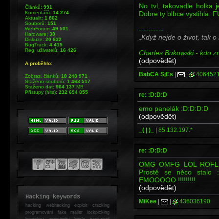
No tvl, takovadle holka j
Článků:
991
Dobre ty blbce vystihla.
Komentářů:
14 274
Aktualit:
1 862
Souborů:
151
----------
WebForum:
49 501
Hardware:
38
Když nejde o život, tak o
Diskuze:
20 632
BugTrack:
4 415
Reg. uživatelů:
16 426
Charles Bukowski - kdo zna
(odpovědět)
A proběhlo:
BabCA SjEs
|
|
406452
Zobraz. článků:
18 248 971
Staženo souborů:
1 463 517
Staženo dat:
964 137
MB
Přístupy (hits):
232 694 855
re: :D:D:D
emo panelák :D:D:D:D
(odpovědět)
_( | )_
|
85.132.197.*
re: :D:D:D
OMG OMFG LOL ROFL lid
Prostě se něco stalo 
EMOOOOO !!!!!!!!!
(odpovědět)
Hacking keywords
MiKee
|
|
436036190
hacking
webhacking exploit cracking
programování fake mailer lockpicking
bumpkey anonymity heslo password