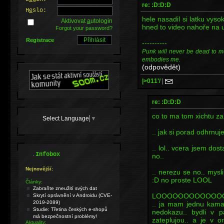
re: :D:D:D
H
e
slo:
hele nasadil si latku vys
Aktivovat
a
utologin
hned to video nahoře na u
Forgot your password?
Registrace
----------
Punk will never be dead to me. I
embodies me.
(odpovědět)
|>011'/
|
re: :D:D:D
co to ma tom xichtu za
Select Language
▼
.. jak si porad odhrnuje
.. lol.. vcera jsem dost
.
Infobox
no..
Nejnovější:
.. nerezu se no.. mysl
:D no proste LOOL
Články:
Zabraňte zneužití svých dat
LOOOOOOOOOOOO
Skrytí oprávnění v Androidu (CVE-
2019-2089)
.. ja mam jednu kamar
Studie: Třetina českých e-shopů
nedokazu.. bydli v 
má bezpečnostní problémy!
zateplujou.. a je v 
Aktuality: