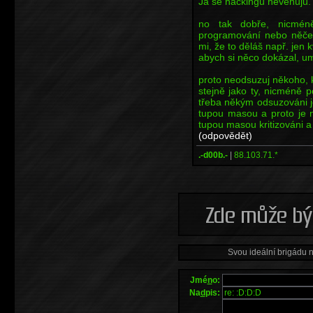
Já se hackingu nevěnuju.
no tak dobře, nicméně
programování nebo něčem
mi, že to děláš např. jen k
abych si něco dokázal, um
proto neodsuzuj někoho, k
stejně jako ty, nicméně po
třeba někým odsuzováni je
tupou masou a proto je 
tupou masou kritizováni a
(odpovědět)
.-d00b.-
|
88.103.71.*
Svou ideální brigádu 
Jmé
n
o:
Na
d
pis: