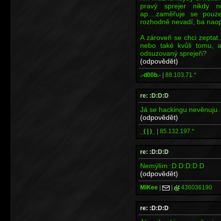
pravý sprejer nikdy n
ap....zaměřuje se pou
rozhodně nevadí, ba naop
A zároveň se chci zeptat
nebo také kvůli tomu, a
odsuzovaný sprejeři?
(odpovědět)
.-d00b.-
|
88.103.71.*
re: :D:D:D
Já se hackingu nevěnuju.
(odpovědět)
_( | )_
|
85.132.197.*
re: :D:D:D
Nemýlím :D:D:D:D:D
(odpovědět)
MiKee
|
|
436036190
re: :D:D:D