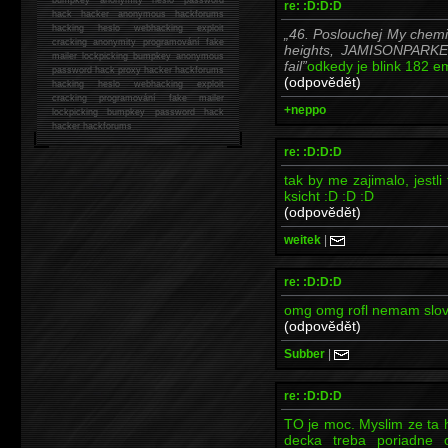
re: :D:D:D
hack
hacker anonymous hackforums
hacking
heslo webhacking exploit
46. Poslouchej My chemic
cracking anonymity programování fake
heights, JAMISONPARKER
mailer lockpicking bumpkey anonymous
fail
odkedy je blink 182 e
password hack proxy hacker hackforums
(odpovědět)
hacking heslo webhacking exploit
cracking programování fake mailer
+neppo
lockpicking bumpkey password hack
hacker
hackforums
re: :D:D:D
tak by me zajimalo, jestl
ksicht :D :D :D
(odpovědět)
weitek
|
re: :D:D:D
omg omg rofl nemam s
(odpovědět)
Subber
|
re: :D:D:D
TO je moc. Myslim ze ta h
decka treba poriadne o