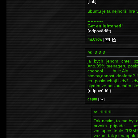
[link]
ubuntu je ta nejhorší hra
----------
Get enlightened!
(odpovědět)
mr.Crow
|
|
re: :D:D:D
ja bych jenom chtel p
Ano,99% teenageru poslou
coooool hulit.Ale
stavby,danost,ideafatte? 
co poslouchají.Ikdyž kd
stydím ze poslouchám st
(odpovědět)
cepin
|
re: :D:D:D
Tak nevim, to ma byt d
prvnim pripade - po
zastupce tehle "R35P3
vazne, tak jsi naopak 