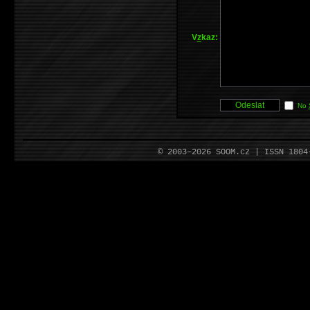
V
z
kaz:
No
© 2003–2026 SOOM.cz | ISSN 180