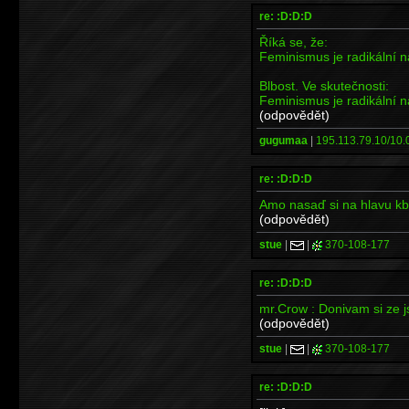
re: :D:D:D
Říká se, že:
Feminismus je radikální ná
Blbost. Ve skutečnosti:
Feminismus je radikální ná
(odpovědět)
gugumaa
|
195.113.79.10/10.0
re: :D:D:D
Amo nasaď si na hlavu kbe
(odpovědět)
stue
|
|
370-108-177
re: :D:D:D
mr.Crow : Donivam si ze jsi
(odpovědět)
stue
|
|
370-108-177
re: :D:D:D