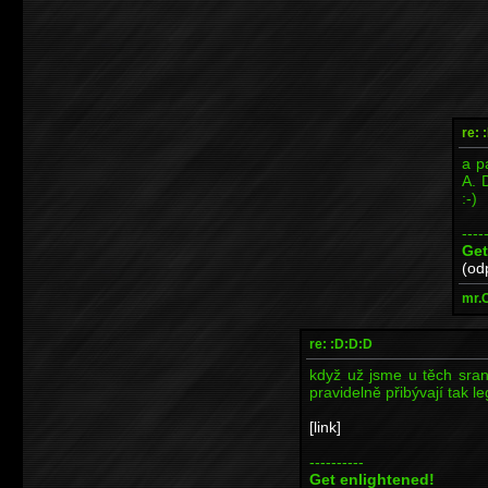
re: 
a p
A. 
:-)
----
Get
(od
mr.
re: :D:D:D
když už jsme u těch sra
pravidelně přibývají tak l
[link]
----------
Get enlightened!