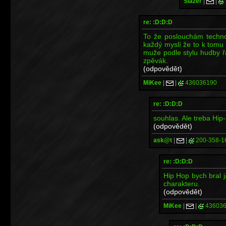
Slazer
|
|
re: :D:D:D
To že poslouchám techno
každý myslí že to k tomu
muže podle stylu hudby řa
zpěvák.
(odpovědět)
MiKee
|
|
436036190
re: :D:D:D
souhlas. Ale treba Hip
(odpovědět)
ask@t
|
|
200-358-1
re: :D:D:D
Hip Hop bych bral j
charakteru.
(odpovědět)
MiKee
|
|
436036