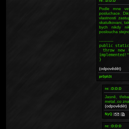
re: :D:D:D
Podle mne vet
posluchace. Di
vlastnosti zast
skatulkovani, ta
bych nikdy ni
posloucha stejn
----------
public static
throw new Un
implemented!"
}
(odpovědět)
pr0ph3t
re: :D:D:D
Jasně, třeba
metal..co zna
(odpovědět)
NyQ
|
|
re: :D:D:D