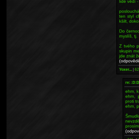
lidé vědí -
poslouchám
ten styl 
kšilt, dok
Do černoc
myslíš, tj
Z tvého p
skupin me
jde znát ž
(odpovědě
Yoxer...
|
62
re: :D:
ehm, k
ehm, p
proti t
ehm, p
Šmud
nevzd
prosímt
(odpov