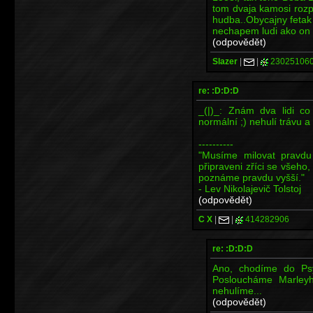
tom dvaja kamosi rozp
hudba..Obycajny fetak 
nechapem ludi ako on a
(odpovědět)
Slazer
|
|
23025106
re: :D:D:D
_(|)_: Znám dva lidi c
normální ;) nehulí trávu 
----------
"Musíme milovat pravd
připraveni zříci se všeho
poznáme pravdu vyšší."
- Lev Nikolajevič Tolstoj
(odpovědět)
C X
|
|
414282906
re: :D:D:D
Ano, chodíme do Psy
Posloucháme Marleyh
nehulíme...
(odpovědět)