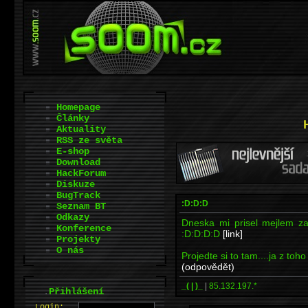
Homepage
Články
Aktuality
RSS ze světa
E-shop
Download
HackForum
Diskuze
BugTrack
:D:D:D
Seznam BT
Odkazy
Dneska mi prisel mejlem z
Konference
:D:D:D:D
[link]
Projekty
O nás
Projedte si to tam....ja z to
(odpovědět)
_( | )_
|
85.132.197.*
.
Přihlášení
L
o
gin: