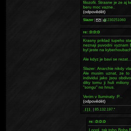
filozofii. Strasne je ze a
beru moc vazne..
(odpovědět)
Slazer
|
|
230251060
re: :D:D:D
Krasny priklad tupeho st
neznaji puvodni vyznam 
byl jeste na kyberhoubach
Ale kdyz je bavi se rezat...
Slazer: Anarchie nikdy vl
Ale musim uznat, ze to 
individui jako jsou obdiv
diky tomu ji huli milion
"songu" no hnus.
Verim v Iluminaty :P...
(odpovědět)
_( | )_
|
85.132.197.*
re: :D:D:D
Loool, tak toho Boba Ba