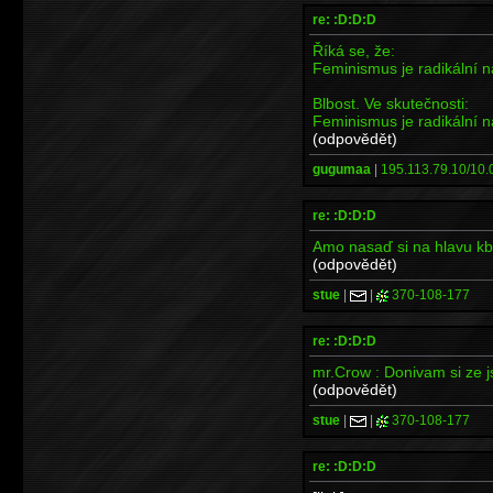
re: :D:D:D
Říká se, že:
Feminismus je radikální ná
Blbost. Ve skutečnosti:
Feminismus je radikální ná
(odpovědět)
gugumaa
|
195.113.79.10/10.0
re: :D:D:D
Amo nasaď si na hlavu kbe
(odpovědět)
stue
|
|
370-108-177
re: :D:D:D
mr.Crow : Donivam si ze jsi
(odpovědět)
stue
|
|
370-108-177
re: :D:D:D