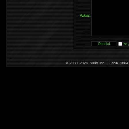
V
z
kaz:
No
© 2003–2026 SOOM.cz | ISSN 180