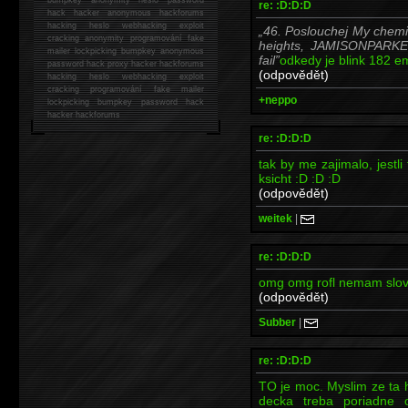
re: :D:D:D
hack
hacker anonymous hackforums
hacking
heslo webhacking exploit
46. Poslouchej My chemic
cracking anonymity programování fake
heights, JAMISONPARKER
mailer lockpicking bumpkey anonymous
fail
odkedy je blink 182 e
password hack proxy hacker hackforums
(odpovědět)
hacking heslo webhacking exploit
cracking programování fake mailer
+neppo
lockpicking bumpkey password hack
hacker
hackforums
re: :D:D:D
tak by me zajimalo, jestl
ksicht :D :D :D
(odpovědět)
weitek
|
re: :D:D:D
omg omg rofl nemam s
(odpovědět)
Subber
|
re: :D:D:D
TO je moc. Myslim ze ta h
decka treba poriadne o