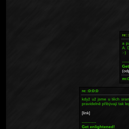
re: 
a p
A. 
:-)
----
Get
(od
mr.
re: :D:D:D
když už jsme u těch sra
pravidelně přibývají tak l
[link]
----------
Get enlightened!