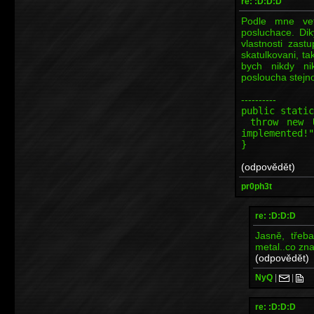
re: :D:D:D
Podle mne vet
posluchace. Di
vlastnosti zast
skatulkovani, ta
bych nikdy ni
posloucha stejn
----------
public static
throw new Un
implemented!"
}
(odpovědět)
pr0ph3t
re: :D:D:D
Jasně, třeba
metal..co zna
(odpovědět)
NyQ
|
|
re: :D:D:D