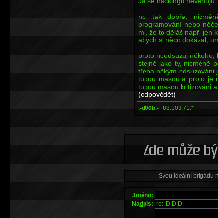
Já se hackingu nevěnuju.
no tak dobře, nicméně
programování nebo něčem
mi, že to děláš např. jen k
abych si něco dokázal, um
proto neodsuzuj někoho, k
stejně jako ty, nicméně po
třeba někým odsuzováni je
tupou masou a proto je 
tupou masou kritizováni a
(odpovědět)
.-d00b.-
|
88.103.71.*
Svou ideální brigádu 
Jmé
n
o:
Na
d
pis: