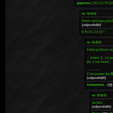
gugumaa
|
195.113.79.10/
re: :D:D:D
Hmm nechápu proč by
(odpovědět)
C X
|
82.113.53.*
re: :D:D:D
treba protoze vy
.. znam 2, co p
jim z usi kouri..
----------
Cow power by
G
(odpovědět)
Anonymous_
|
re: :D:D:D
Ja tiez..
(odpovědět)