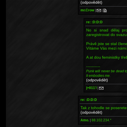
(odpovědět)
mr.Crow
|
|
re: :D:D:D
No si snad dělaj pr
zaregistrovat do svazu 
Právě jste se stal čl
Vítáme Vás mezi námi
A at dou feministky tře
----------
Punk will never be dead to m
It embodies me.
(odpovědět)
|>011'/
|
re: :D:D:D
Tak z tohodle se poseret
(odpovědět)
Amo.
|
88.102.234.*