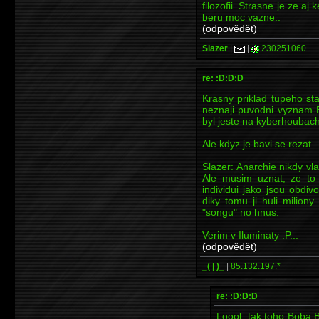
filozofii. Strasne je ze a
beru moc vazne..
(odpovědět)
Slazer
|
|
230251060
re: :D:D:D
Krasny priklad tupeho st
neznaji puvodni vyznam 
byl jeste na kyberhoubach
Ale kdyz je bavi se rezat...
Slazer: Anarchie nikdy vl
Ale musim uznat, ze to 
individui jako jsou obdiv
diky tomu ji huli milion
"songu" no hnus.
Verim v Iluminaty :P...
(odpovědět)
_( | )_
|
85.132.197.*
re: :D:D:D
Loool, tak toho Boba Ba