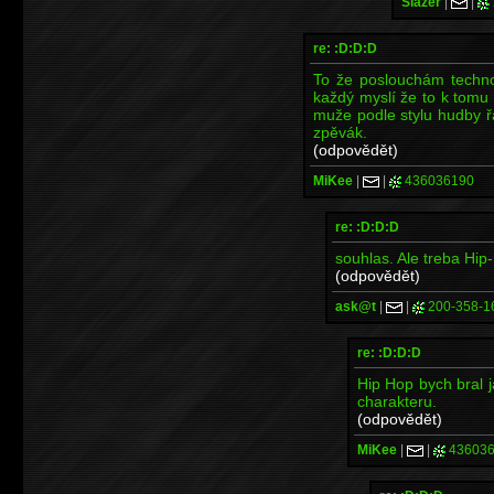
Slazer
|
|
re: :D:D:D
To že poslouchám techno
každý myslí že to k tomu
muže podle stylu hudby řa
zpěvák.
(odpovědět)
MiKee
|
|
436036190
re: :D:D:D
souhlas. Ale treba Hip
(odpovědět)
ask@t
|
|
200-358-1
re: :D:D:D
Hip Hop bych bral j
charakteru.
(odpovědět)
MiKee
|
|
436036