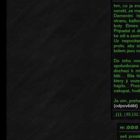
hm, co ja zn
nerekl, ze met
Dementni h
stranu, kalho
boty Etnies.
Pripadat si d
ke zdi a zastre
Uz nepocitam
proto, aby s
kolem jsou n
Do toho rov
spoluobcane
dochazi k mi
bliti.... Bil
ktery ji voz
hajzlu... Pro
zakopat, hodi
Ja vim, preha
(odpovědět)
_( | )_
|
85.132.
re: :D:D:D
seš prost