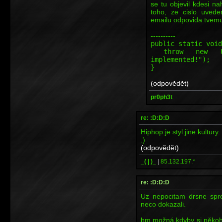
se tu objevil kdesi n
toho, ze cislo uved
emailu odpovida tvemu 
----------
public static void
throw new Unsup
implemented!");
}
(odpovědět)
pr0ph3t
re: :D:D:D
Hiphop je styl jine kultury
;)
(odpovědět)
_( | )_
|
85.132.197.*
re: :D:D:D
Uz nepocitam drsne sprej
neco dokazali.
hm možná kdyby si někoho 