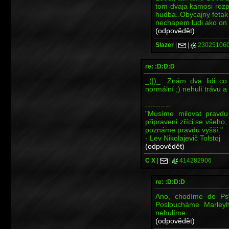
tom dvaja kamosi rozp
hudba..Obycajny fetak 
nechapem ludi ako on a
(odpovědět)
Slazer
|
|
23025106
re: :D:D:D
_(|)_: Znám dva lidi c
normální ;) nehulí trávu 
----------
"Musíme milovat pravd
připraveni zříci se všeho
poznáme pravdu vyšší."
- Lev Nikolajevič Tolstoj
(odpovědět)
C X
|
|
414282906
re: :D:D:D
Ano, chodíme do Psy
Posloucháme Marleyh
nehulíme...
(odpovědět)