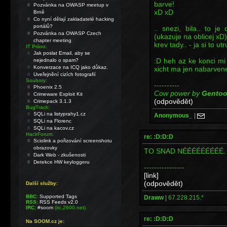
barve!
Pozvánka na OWASP meetup v
xD xD
Brně
Co nyní dělají zakladatelé hacking
portálů?
.. snezi, bila.. to j
Pozvánka na OWASP Czech
(ukazuje na oblicej xD)
chapter meeting
krev tady.. - ja si to u
IT Právo:
Jak poslat Email, aby se
:D heh az ke konci mi
nejednalo o spam?
Konverzace na ICQ jako důkaz.
xicht ma jen nabarvene
Uveřejnění cizích fotografií
Soubory:
----------
Phoenix 2.5
Cow power by
Gento
Crimeware Exploit Kit
(odpovědět)
Crimepack 3.1.3
BugTrack:
SQLi na listyprahy1.cz
Anonymous_
|
SQLi na Florenc
SQLi na kacov.cz
HackForum:
re: :D:D:D
Sciolink a pořizování screenshotu
obrazovky
TO SNAD NÉÉÉÉÉÉÉÉÉ. Ta
Dark Web - zkušenosti
Detekce HW keyloggeru
----------------
[link]
(odpovědět)
Další služby:
BBC:
Supported Tags
Draww
|
67.228.215.*
RSS:
RSS Feeds v2.0
IRC:
#soom
(irc.2600.net)
re: :D:D:D
Na SOOM.cz je: