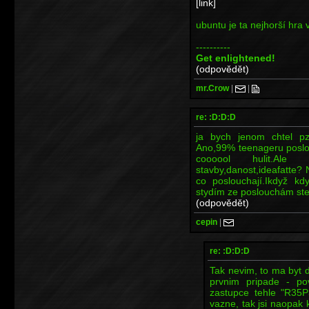
[link]
ubuntu je ta nejhorší hra
----------
Get enlightened!
(odpovědět)
mr.Crow
|
|
re: :D:D:D
ja bych jenom chtel p
Ano,99% teenageru poslou
coooool hulit.Ale
stavby,danost,ideafatte? 
co poslouchají.Ikdyž kd
stydím ze poslouchám st
(odpovědět)
cepin
|
re: :D:D:D
Tak nevim, to ma byt d
prvnim pripade - po
zastupce tehle "R35P3
vazne, tak jsi naopak 