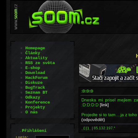
Homepage
Články
Aktuality
RSS ze světa
E-shop
Download
HackForum
Diskuze
BugTrack
:D:D:D
Seznam BT
Odkazy
Dneska mi prisel mejlem z
Konference
:D:D:D:D
[link]
Projekty
O nás
Projedte si to tam....ja z to
(odpovědět)
_( | )_
|
85.132.197.*
.
Přihlášení
L
o
gin: