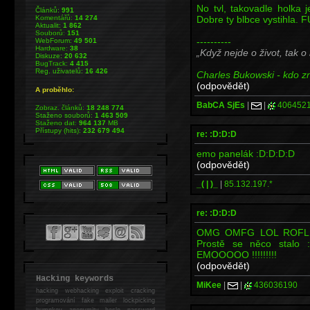
No tvl, takovadle holka j
Článků:
991
Dobre ty blbce vystihla.
Komentářů:
14 274
Aktualit:
1 862
Souborů:
151
----------
WebForum:
49 501
Hardware:
38
Když nejde o život, tak o
Diskuze:
20 632
BugTrack:
4 415
Reg. uživatelů:
16 426
Charles Bukowski - kdo zna
(odpovědět)
A proběhlo:
BabCA SjEs
|
|
406452
Zobraz. článků:
18 248 774
Staženo souborů:
1 463 509
Staženo dat:
964 137
MB
Přístupy (hits):
232 679 494
re: :D:D:D
emo panelák :D:D:D:D
(odpovědět)
_( | )_
|
85.132.197.*
re: :D:D:D
OMG OMFG LOL ROFL lid
Prostě se něco stalo 
EMOOOOO !!!!!!!!!
(odpovědět)
Hacking keywords
MiKee
|
|
436036190
hacking
webhacking exploit cracking
programování fake mailer lockpicking
bumpkey anonymity heslo password