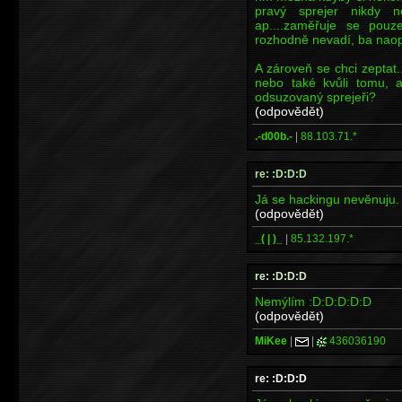
pravý sprejer nikdy n
ap....zaměřuje se pou
rozhodně nevadí, ba naop
A zároveň se chci zeptat
nebo také kvůli tomu, a
odsuzovaný sprejeři?
(odpovědět)
.-d00b.-
|
88.103.71.*
re: :D:D:D
Já se hackingu nevěnuju.
(odpovědět)
_( | )_
|
85.132.197.*
re: :D:D:D
Nemýlím :D:D:D:D:D
(odpovědět)
MiKee
|
|
436036190
re: :D:D:D