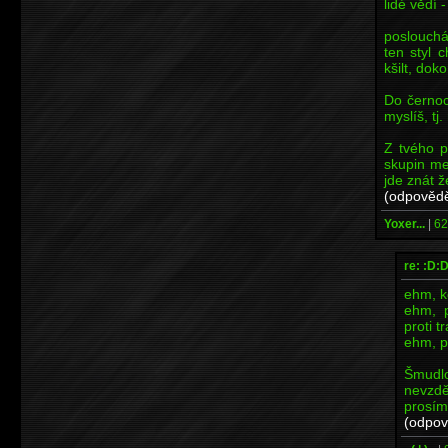
lidé vědí -
poslouchám
ten styl 
kšilt, dok
Do černoc
myslíš, tj
Z tvého p
skupin me
jde znát ž
(odpovědě
Yoxer...
|
62
re: :D:
ehm, k
ehm, p
proti t
ehm, p
Šmud
nevzd
prosímt
(odpov