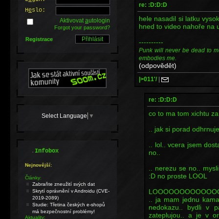
re: :D:D:D
H
e
slo:
hele nasadil si latku vys
Aktivovat
a
utologin
hned to video nahoře na u
Forgot your password?
Registrace
----------
Punk will never be dead to me. I
embodies me.
(odpovědět)
|>011'/
|
re: :D:D:D
co to ma tom xichtu za
Select Language
▼
.. jak si porad odhrnuje
.. lol.. vcera jsem dost
.
Infobox
no..
Nejnovější:
.. nerezu se no.. mysl
:D no proste LOOL
Články:
Zabraňte zneužití svých dat
LOOOOOOOOOOOO
Skrytí oprávnění v Androidu (CVE-
2019-2089)
.. ja mam jednu kamar
Studie: Třetina českých e-shopů
nedokazu.. bydli v 
má bezpečnostní problémy!
zateplujou.. a je v 
Aktuality: