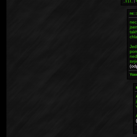
_( | )_
|
re: 
nec
jse
tak
chl
Jed
pom
ned
svý
(od
Yoxe