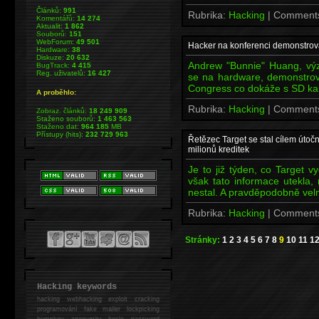
Článků:
991
Rubrika:
Hacking
| Comment
Komentářů:
14 274
Aktualit:
1 862
Souborů:
151
WebForum:
49 501
Hacker na konferenci demonstrova
Hardware:
38
Diskuze:
20 632
Andrew "Bunnie" Huang, výz
BugTrack:
4 415
Reg. uživatelů:
16 427
se na hardware, demonstro
Congress co dokáže s SD kar
A proběhlo:
Rubrika:
Hacking
| Comment
Zobraz. článků:
18 249 909
Staženo souborů:
1 463 563
Staženo dat:
964 185
MB
Přístupy (hits):
232 729 963
Řetězec Target se stal cílem úto
milionů kreditek
Je to již týden, co Target
však tato informace utekla, 
nestal. A pravděpodobně vel
Rubrika:
Hacking
| Comment
Stránky:
1
2
3
4
5
6
7
8
9
10
11
1
Hacking keywords
hacking
webhacking exploit cracking
programování fake mailer lockpicking
bumpkey anonymity heslo password