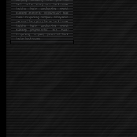
hack
hacker anonymous hackforums
hacking
heslo webhacking exploit
cracking anonymity programování fake
mailer lockpicking bumpkey anonymous
password hack proxy hacker hackforums
hacking heslo webhacking exploit
cracking programování fake mailer
lockpicking bumpkey password hack
hacker
hackforums