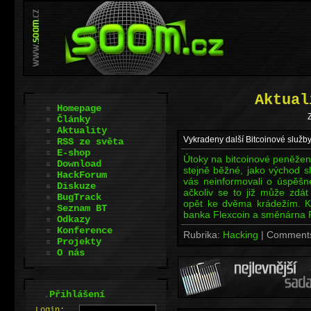
Aktual
Homepage
Z
Články
Aktuality
Vykradeny další Bitcoinové služby
RSS ze světa
E-shop
Útoky na bitcoinové peněžen
Download
stejně běžné, jako východ 
HackForum
vás neinformovali o úspěšn
Diskuze
ačkoliv se to již může zd
BugTrack
opět ke dvěma krádežím. K
Seznam BT
banka Flexcoin a směnárna P
Odkazy
Konference
Rubrika:
Hacking
| Comment
Projekty
O nás
.
Přihlášení
L
o
gin: