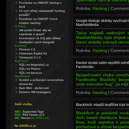
Pozvánka na OWASP meetup v
Brně
Rubrika:
Hacking
| Comment
Co nyní dělají zakladatelé hacking
portálů?
Pozvánka na OWASP Czech
Google blokuje stránky využívajíc
chapter meeting
MadAdsMedia
IT Právo:
Jak poslat Email, aby se
Tisíce majitelů webových s
nejednalo o spam?
MadAdsMedia, bylo zřejmě ve
Konverzace na ICQ jako důkaz.
hlavní stránky zobrazil varo
Uveřejnění cizích fotografií
Soubory:
Phoenix 2.5
Rubrika:
Hacking
| Comment
Crimeware Exploit Kit
Crimepack 3.1.3
BugTrack:
Hacker dostal zatím největší odm
SQLi na listyprahy1.cz
Facebooku
SQLi na Florenc
SQLi na kacov.cz
Bezpečnostní chyba umožňo
HackForum:
Facebooku. Brazilský bezpeč
Sciolink a pořizování screenshotu
code execution bug“, za nějž
obrazovky
Dark Web - zkušenosti
Rubrika:
Hacking
| Comment
Detekce HW keyloggeru
Další služby:
BlackArch: mladší bratříček Kali l
BBC:
Supported Tags
BlackArch je poměrně nová
RSS:
RSS Feeds v2.0
Arch based distribuce linux
IRC:
#soom
(irc.2600.net)
linux, hodí zejména k pen
Na SOOM.cz je:
počítačové a síťové bezpečno