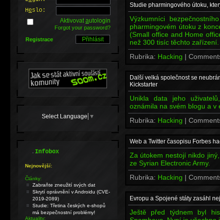
Studie pharmingového útoku, který
H
e
slo:
Výzkumníci bezpečnostního
Aktivovat
a
utologin
pharmingovém útoku z konce l
Forgot your password?
(Small office and Home offi
Registrace
než 300 tisíc těchto zařízení.
Rubrika:
Hacking
| Comment
Další velká společnost se neubrán
Kickstarter
Unikla data jeho uživatel
oznámila na svém blogu a v 
Select Language
▼
Rubrika:
Hacking
| Comment
Web a Twitter časopisu Forbes ha
.
Infobox
Za útokem nestojí nikdo jiný,
ze Syrian Electronic Army.
Nejnovější:
Rubrika:
Hacking
| Comment
Články:
Zabraňte zneužití svých dat
Skrytí oprávnění v Androidu (CVE-
Evropu a Spojené státy zasáhl n
2019-2089)
Studie: Třetina českých e-shopů
Ještě před týdnem byl hi
má bezpečnostní problémy!
Aktuality:
Spamhaus. Nyní je všechno j