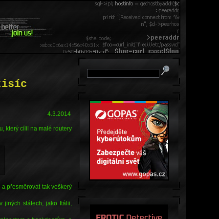
tisíc
4.3.2014
který cílil na malé routery
 a přesměrovat tak veškerý
iných státech, jako Itálii,