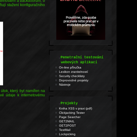
itelnostem a backdoorům, o
ňují stažení konfiguračního
.
Penetrační testování
webových aplikací
On-line příručka
Lexikon zranitelností
Security checklisty
Doprovodné projekty
Nástroje
útok, který byl namířen na
ové údaje k internetovému
.
Projekty
Kniha XSS v praxi (pdf)
Clickjacking Tester
Page Searcher
GET2MAIL
GET2POST
TestMail
Lockpicking