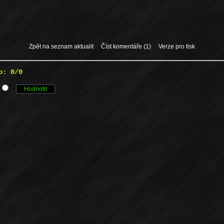
Zpět na seznam aktualit
Číst komentáře (1)
Verze pro tisk
o: 0/0