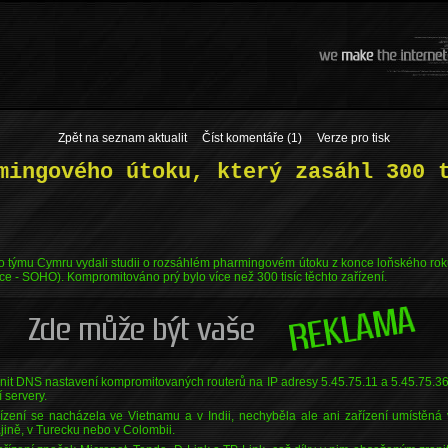
Zpět na seznam aktualit
Číst komentáře (1)
Verze pro tisk
mingového útoku, který zasáhl 300 
týmu Cymru vydali studii o rozsáhlém pharmingovém útoku z konce loňského roku, 
ice - SOHO). Kompromitováno prý bylo více než 300 tisíc těchto zařízení.
it DNS nastavení kompromitovaných routerů na IP adresy 5.45.75.11 a 5.45.75.36
í servery.
ení se nacházela ve Vietnamu a v Indii, nechyběla ale ani zařízení umístěná v j
ajině, v Turecku nebo v Colombii.