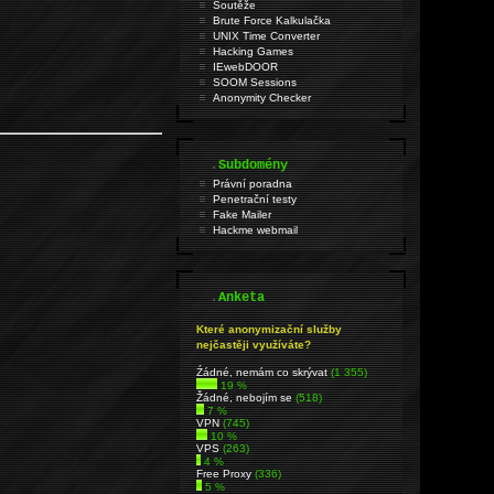
Soutěže
Brute Force Kalkulačka
UNIX Time Converter
Hacking Games
IEwebDOOR
SOOM Sessions
Anonymity Checker
.
Subdomény
Právní poradna
Penetrační testy
Fake Mailer
Hackme webmail
.
Anketa
Které anonymizační služby
nejčastěji využíváte?
Źádné, nemám co skrývat
(1 355)
19 %
Žádné, nebojím se
(518)
7 %
VPN
(745)
10 %
VPS
(263)
4 %
Free Proxy
(336)
5 %