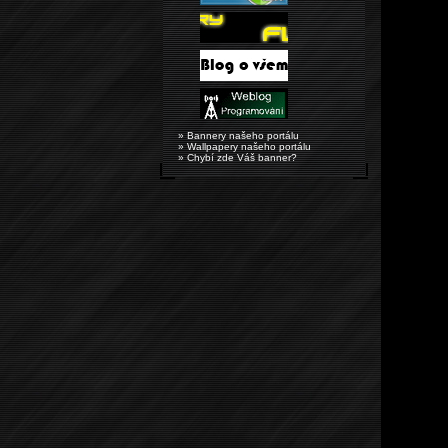
» Bannery našeho portálu
» Wallpapery našeho portálu
» Chybí zde Váš banner?