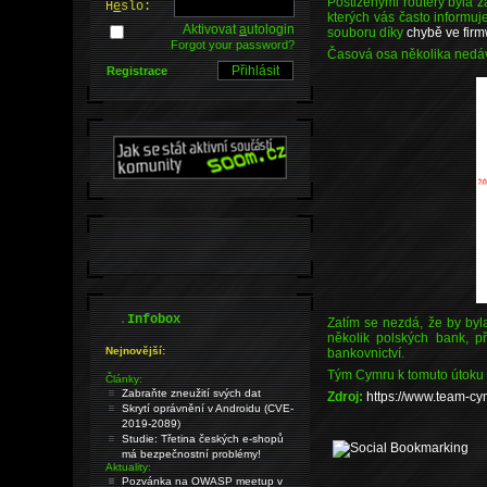
Postiženými routery byla 
H
e
slo:
kterých vás často informuj
Aktivovat
a
utologin
souboru díky
chybě ve fir
Forgot your password?
Časová osa několika nedávn
Registrace
.
Infobox
Zatím se nezdá, že by byl
několik polských bank, p
Nejnovější:
bankovnictví.
Tým Cymru k tomuto útoku zv
Články:
Zabraňte zneužití svých dat
Zdroj:
https://www.team-
Skrytí oprávnění v Androidu (CVE-
2019-2089)
Studie: Třetina českých e-shopů
má bezpečnostní problémy!
Aktuality:
Pozvánka na OWASP meetup v