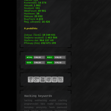
Komentářů:
14 274
Aktualit:
1 862
Souborů:
151
WebForum:
49 501
Hardware:
38
Diskuze:
20 632
BugTrack:
4 415
Reg. uživatelů:
16 426
A proběhlo:
Zobraz. článků:
18 248 611
Staženo souborů:
1 463 504
Staženo dat:
964 137
MB
Přístupy (hits):
232 671 199
Hacking keywords
hacking
webhacking exploit cracking
programování fake mailer lockpicking
bumpkey anonymity heslo password
hack
hacker anonymous hackforums