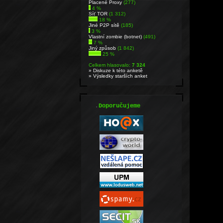
Placené Proxy
(277)
4 %
Síť TOR
(1 312)
18 %
Jiné P2P sítě
(185)
3 %
Vlastní zombie (botnet)
(491)
7 %
Jiný způsob
(1 842)
25 %
Celkem hlasovalo:
7 324
» Diskuze k této anketě
» Výsledky starších anket
.
Doporučujeme