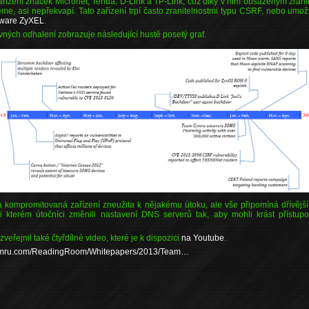
zařízení značek Micronet, Tenda, D-Link a TP-Link, což díky v nim obsaženým zran
eme, asi nepřekvapí. Tato zařízení trpí často zranitelnostmi typu CSRF, nebo umož
mware ZyXEL
.
ých odhalení zobrazuje následující hustě posetý graf.
a kompromitovaná zařízení zneužita k nějakému útoku, ale vše připomíná dřívější 
ři kterém útočníci změnili nastavení DNS serverů tak, aby mohli krást přístup
eřejnil také čtyřdílné video, které je k dispozici
na Youtube
.
cymru.com/ReadingRoom/Whitepapers/2013/Team…