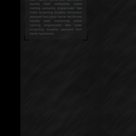
hacking
heslo webhacking exploit
cracking anonymity programování fake
mailer lockpicking bumpkey anonymous
password hack proxy hacker hackforums
hacking heslo webhacking exploit
cracking programování fake mailer
lockpicking bumpkey password hack
hacker
hackforums