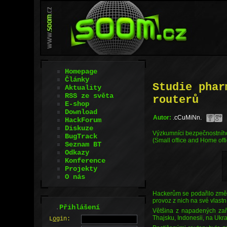
Homepage
Články
Studie phar
Aktuality
RSS ze světa
routerů
E-shop
Download
Autor:
.cCuMiNn.
HackForum
Diskuze
Výzkumníci bezpečnostního 
BugTrack
(Small office and Home off
Seznam BT
Odkazy
Konference
Projekty
O nás
Hackerům se podařilo změn
provoz z nich na své vlastn
.
Přihlášení
Většina z napadených zaříz
Thajsku, Indonesii, na Ukr
L
o
gin: