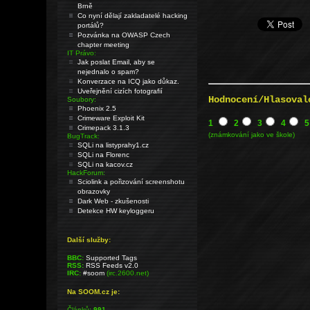
Brně
Co nyní dělají zakladatelé hacking
portálů?
Pozvánka na OWASP Czech
chapter meeting
IT Právo:
Jak poslat Email, aby se
nejednalo o spam?
Konverzace na ICQ jako důkaz.
Uveřejnění cizích fotografií
Hodnocení/Hlasoval
Soubory:
Phoenix 2.5
Crimeware Exploit Kit
1
2
3
4
5
Crimepack 3.1.3
(známkování jako ve škole)
BugTrack:
SQLi na listyprahy1.cz
SQLi na Florenc
SQLi na kacov.cz
HackForum:
Sciolink a pořizování screenshotu
obrazovky
Dark Web - zkušenosti
Detekce HW keyloggeru
Další služby:
BBC:
Supported Tags
RSS:
RSS Feeds v2.0
IRC:
#soom
(irc.2600.net)
Na SOOM.cz je:
Článků:
991