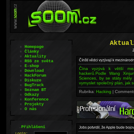
Aktual
Homepage
Z
Články
Aktuality
Čínští vědci vyzývají k mezinárod
RSS ze světa
E-shop
Čína vyzývá k větší mez
Download
hackerů.Podle Wang Xinju
HackForum
Sciences, by se státy měly
Diskuze
vymyslet společný plán, jak
BugTrack
Seznam BT
Rubrika:
Hacking
| Comment
Odkazy
Konference
Projekty
O nás
.
Přihlášení
Jobs potvrdil, že Apple bude bojo
L
o
gin: