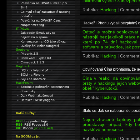
infiltrovali vysoce zabezpeč
Pozvánka na OWASP meetup v
Brně
Rubrika:
Hacking
| Comment
Co nyní dělají zakladatelé hacking
portálů?
Pozvánka na OWASP Czech
Hackeři iPhonu vydali bezplatný o
chapter meeting
IT Právo:
Odteď je možné odblokovat
Jak poslat Email, aby se
nástrojů bez jakékoli práce
nejednalo o spam?
který po 74 dní hackoval 
Konverzace na ICQ jako důkaz.
Uveřejnění cizích fotografií
softwaru a průvodce, jak pos
Soubory:
Phoenix 2.5
Rubrika:
Hacking
| Comment
Crimeware Exploit Kit
Crimepack 3.1.3
BugTrack:
Obviňovaná Čína prohlásila, že j
SQLi na listyprahy1.cz
SQLi na Florenc
Čína v reakci na obviňová
SQLi na kacov.cz
prsty v hackingu jejich webo
HackForum:
Sciolink a pořizování screenshotu
obětí" kyberútoků.
obrazovky
Dark Web - zkušenosti
Rubrika:
Hacking
| Comment
Detekce HW keyloggeru
Stalo se: Jak se nabourat do poč
Další služby:
Nejen ztracené laptopy pa
BBC:
Supported Tags
představuje případ, kdy L
RSS:
RSS Feeds v2.0
IRC:
#soom
(irc.2600.net)
návštěvě nemocnice.
Na SOOM.cz je:
Rubrika:
Hacking
| Comment