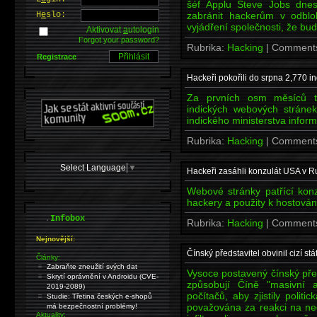
šéf Applu Steve Jobs dnes 
H
e
slo:
zabránit hackerům v odblok
vyjádření společnosti, že bud
Aktivovat
a
utologin
Forgot your password?
Rubrika:
Hacking
| Comment
Registrace
Hackeři pokořili do srpna 2,770 
Za prvních osm měsíců t
indických webových stráne
indického ministerstva inform
Rubrika:
Hacking
| Comment
Select Language
▼
Hackeři zasáhli konzulát USA v R
Webové stránky patřící ko
hackery a použity k hostová
.
Infobox
Rubrika:
Hacking
| Comment
Nejnovější:
Čínský představitel obvinil cizí st
Články:
Zabraňte zneužití svých dat
Vysoce postavený čínský předs
Skrytí oprávnění v Androidu (CVE-
způsobují Číně "masivní 
2019-2089)
počítačů, aby zjistily polit
Studie: Třetina českých e-shopů
považována za reakci na ned
má bezpečnostní problémy!
Aktuality: