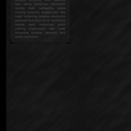
hack
hacker anonymous hackforums
hacking
heslo webhacking exploit
cracking anonymity programování fake
mailer lockpicking bumpkey anonymous
password hack proxy hacker hackforums
hacking heslo webhacking exploit
cracking programování fake mailer
lockpicking bumpkey password hack
hacker
hackforums