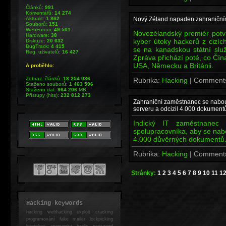
Článků:
991
Komentářů:
14 274
Aktualit:
1 862
Nový Zéland napaden zahraniční
Souborů:
151
WebForum:
49 501
Novozélandský premiér potvr
Hardware:
38
kyber útoky hackerů z cizích
Diskuze:
20 632
BugTrack:
4 415
se na kanadskou státní služ
Reg. uživatelů:
16 427
Zpráva přichází poté, co Čín
USA, Německu a Británii.
A proběhlo:
Zobraz. článků:
18 254 036
Rubrika:
Hacking
| Comment
Staženo souborů:
1 463 596
Staženo dat:
964 206
MB
Přístupy (hits):
232 812 273
Zahraniční zaměstnanec se nabou
serveru a odcizil 4.000 dokument
Indický IT zaměstnanec
spolupracovníka, aby se nabo
4.000 důvěrných dokumentů
Rubrika:
Hacking
| Comment
Stránky:
1
2
3
4
5
6
7
8
9
10
11
1
Hacking keywords
hacking
webhacking exploit cracking
programování fake mailer lockpicking
bumpkey anonymity heslo password