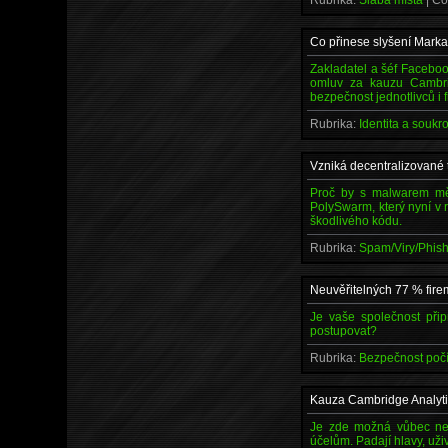
Rubrika:
Slabá místa
| C
Co přinese slyšení Marka
Zakladatel a šéf Facebo
omluv za kauzu Cambrid
bezpečnost jednotlivců i f
Rubrika:
Identita a souk
Vzniká decentralizované 
Proč by s malwarem měly
PolySwarm, který nyní v
škodlivého kódu.
Rubrika:
Spam/Viry/Phis
Neuvěřitelných 77 % fire
Je vaše společnost při
postupovat?
Rubrika:
Bezpečnost poč
Kauza Cambridge Analyti
Je zde možná vůbec nejvě
účelům. Padají hlavy, uži