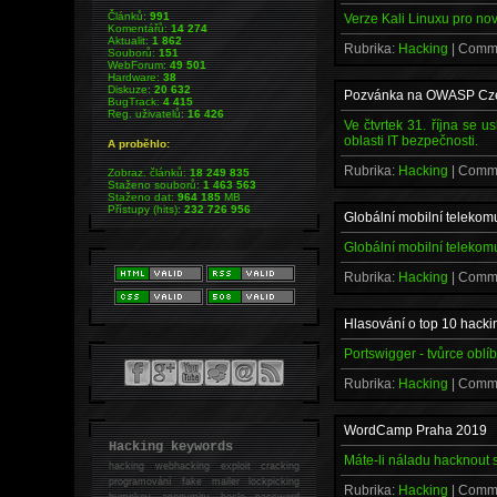
Článků:
991
Verze Kali Linuxu pro no
Komentářů:
14 274
Aktualit:
1 862
Rubrika:
Hacking
| Comm
Souborů:
151
WebForum:
49 501
Hardware:
38
Diskuze:
20 632
Pozvánka na OWASP Cze
BugTrack:
4 415
Reg. uživatelů:
16 426
Ve čtvrtek 31. října se
oblasti IT bezpečnosti.
A proběhlo:
Rubrika:
Hacking
| Comm
Zobraz. článků:
18 249 835
Staženo souborů:
1 463 563
Staženo dat:
964 185
MB
Přístupy (hits):
232 726 956
Globální mobilní telekom
Globální mobilní telekom
Rubrika:
Hacking
| Comm
Hlasování o top 10 hacki
Portswigger - tvůrce oblí
Rubrika:
Hacking
| Comm
WordCamp Praha 2019
Hacking keywords
Máte-li náladu hacknout 
hacking
webhacking exploit cracking
programování fake mailer lockpicking
Rubrika:
Hacking
| Comm
bumpkey anonymity heslo password