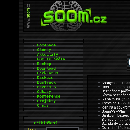
Homepage
Články
Aktuality
RSS ze světa
E-shop
Download
HackForum
Diskuze
BugTrack
Anonymous
(1 ak
Seznam BT
Hacking
(320 aktu
Bezpečnost počít
Odkazy
Síťová bezpečnos
Konference
Slabá místa
(217 
Projekty
Kryptologie
(79 ak
O nás
Identita a soukrom
Spam/Viry/Phishi
Bankovní bezpeč
Biometrie
(55 aktu
.
Přihlášení
Standardy a práv
Ostatní
(410 aktua
L
o
gin: