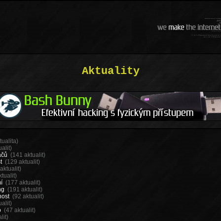
Aktuality
tualita)
alit)
ačů
(141 aktualit)
t
(129 aktualit)
aktualit)
tualit)
í
(177 aktualit)
ng
(191 aktualit)
nost
(92 aktualit)
alit)
o
(47 aktualit)
lit)