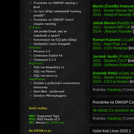
Pozvánka na OWASP meetup v
Martin (Čmelík) Holovs
Brně
2011 -
Senior Secure Ser
Co nyní dělají zakladatelé hacking
2024 -
Head of Security A
portálů?
Pozvánka na OWASP Czech
Jakub Marian
(Kub@z n
chapter meeting
2011 -
Student MFF UK
[l
IT Právo:
2024 -
JMarian Founder
Jak poslat Email, aby se
nejednalo o spam?
Roman Kümmel
(.cCuMi
Konverzace na ICQ jako důkaz.
2011 -
Hopi Popi, a.s.
Uveřejnění cizích fotografií
Soubory:
2024 -
CEO Penterep
[lin
Phoenix 2.5
Crimeware Exploit Kit
Jaromír Vaněk
(Profik12
Crimepack 3.1.3
2011 -
Student ČVUT
[lin
BugTrack:
2024 -
Software Engineer
SQLi na listyprahy1.cz
SQLi na Florenc
Dominik Pintér
(cZokL na
SQLi na kacov.cz
2011 -
Senior Developer 
HackForum:
2024 -
CEO at Kentico
[li
Sciolink a pořizování screenshotu
obrazovky
Rubrika:
Hacking
| Comm
Dark Web - zkušenosti
Detekce HW keyloggeru
Pozvánka na OWASP Cze
Další služby:
Ve středu 13. prosince s
BBC:
Supported Tags
Rubrika:
Hacking
| Comm
RSS:
RSS Feeds v2.0
IRC:
#soom
(irc.2600.net)
Na SOOM.cz je:
Vyšel Kali Linux 2020.1