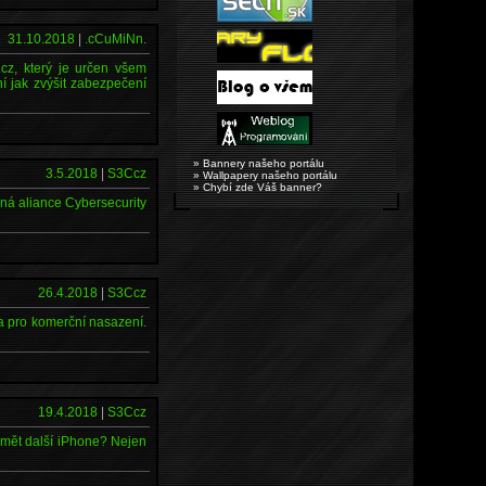
31.10.2018
|
.cCuMiNn.
.cz, který je určen všem
í jak zvýšit zabezpečení
» Bannery našeho portálu
3.5.2018
|
S3Ccz
» Wallpapery našeho portálu
» Chybí zde Váš banner?
ená aliance Cybersecurity
26.4.2018
|
S3Ccz
na pro komerční nasazení.
19.4.2018
|
S3Ccz
umět další iPhone? Nejen