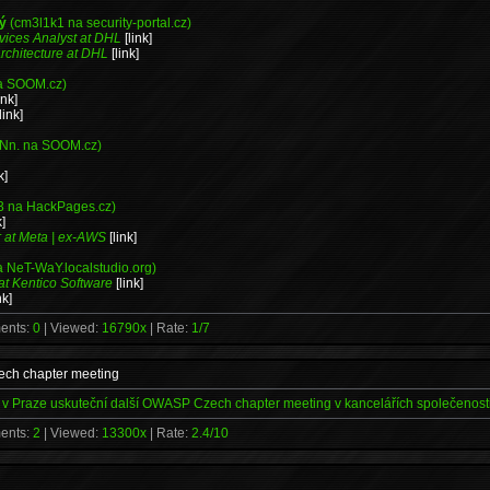
ký
(cm3l1k1 na security-portal.cz)
vices Analyst at DHL
[link]
rchitecture at DHL
[link]
a SOOM.cz)
ink]
[link]
Nn. na SOOM.cz)
k]
3 na HackPages.cz)
k]
 at Meta | ex-AWS
[link]
 NeT-WaY.localstudio.org)
at Kentico Software
[link]
nk]
ents:
0
| Viewed:
16790x
| Rate:
1/7
ch chapter meeting
e v Praze uskuteční další OWASP Czech chapter meeting v kancelářích společenost
ents:
2
| Viewed:
13300x
| Rate:
2.4/10