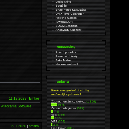
Lockpicking
Soutěže
Brute Force Kalkulačka
UNIX Time Converter
Hacking Games
IEwebDOOR
SOOM Sessions
Anonymity Checker
.
Subdomény
Právní poradna
Penetrační testy
Fake Mailer
Hackme webmail
.
Anketa
Které anonymizační služby
nejčastěji využíváte?
11.12.2023
|
Emkei
Źádné, nemám co skrývat
(1 356)
19 %
i Ataccama Software.
Žádné, nebojím se
(519)
7 %
VPN
(746)
10 %
VPS
(263)
4 %
29.1.2020
|
smitka
Free Proxy
(336)