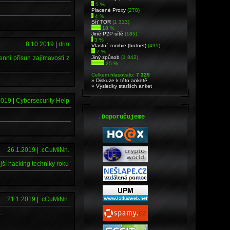
5 %
Placené Proxy
(278)
4 %
Síť TOR
(1 313)
18 %
Jiné P2P sítě
(185)
3 %
8.10.2019
|
drm
Vlastní zombie (botnet)
(491)
7 %
Jiný způsob
(1 842)
nní přísun zajímavostí z
25 %
Celkem hlasovalo:
7 329
» Diskuze k této anketě
» Výsledky starších anket
2019
|
Cybersecurity Help
.
Doporučujeme
26.1.2019
|
.cCuMiNn.
jší hacking techniky roku
21.1.2019
|
.cCuMiNn.
..