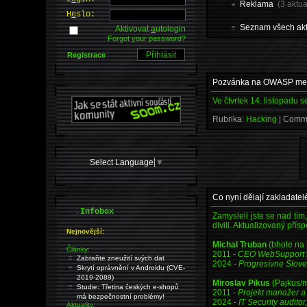
Reklama
(3 aktua
H
e
slo:
Seznam všech akt
Aktivovat
a
utologin
Forgot your password?
Registrace
Pozvánka na OWASP mee
Ve čtvrtek 14. listopadu
Rubrika:
Hacking
| Comm
Select Language
▼
Co nyní dělají zakladatel
.
Infobox
Zamysleli jste se nad tí
divili. Aktualizovaný přís
Nejnovější:
Michal Truban
(bhole na 
Články:
2011 -
CEO WebSupport
Zabraňte zneužití svých dat
2024 -
Progresívne Slov
Skrytí oprávnění v Androidu (CVE-
2019-2089)
Miroslav Pikus
(Pajkus/
Studie: Třetina českých e-shopů
2011 -
Projekt manažer a
má bezpečnostní problémy!
2024 -
IT Security auditor
Aktuality: