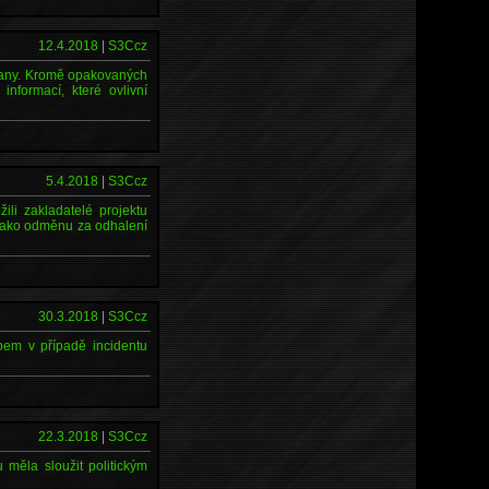
12.4.2018
|
S3Ccz
smany. Kromě opakovaných
nformací, které ovlivní
5.4.2018
|
S3Ccz
li zakladatelé projektu
 jako odměnu za odhalení
30.3.2018
|
S3Ccz
bem v případě incidentu
22.3.2018
|
S3Ccz
 měla sloužit politickým