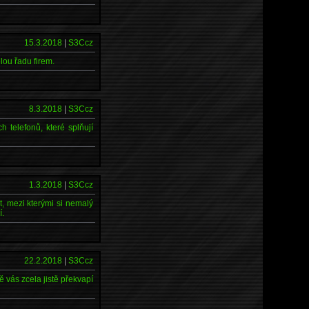
15.3.2018
|
S3Ccz
lou řadu firem.
8.3.2018
|
S3Ccz
 telefonů, které splňují
1.3.2018
|
S3Ccz
, mezi kterými si nemalý
í.
22.2.2018
|
S3Ccz
 vás zcela jistě překvapí