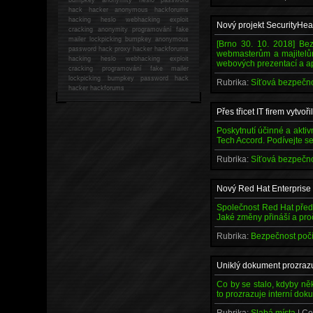
hack
hacker anonymous hackforums
hacking
heslo webhacking exploit
Nový projekt SecurityHe
cracking anonymity programování fake
mailer lockpicking bumpkey anonymous
[Brno 30. 10. 2018] Bez
password hack proxy hacker hackforums
webmasterům a majitelům
hacking heslo webhacking exploit
webových prezentací a ap
cracking programování fake mailer
lockpicking bumpkey password hack
Rubrika:
Síťová bezpečn
hacker
hackforums
Přes třicet IT firem vytvo
Poskytnutí účinné a akti
Tech Accord. Podívejte se
Rubrika:
Síťová bezpečn
Nový Red Hat Enterprise 
Společnost Red Hat předst
Jaké změny přináší a pro
Rubrika:
Bezpečnost poč
Uniklý dokument prozrazu
Co by se stalo, kdyby ně
to prozrazuje interní dok