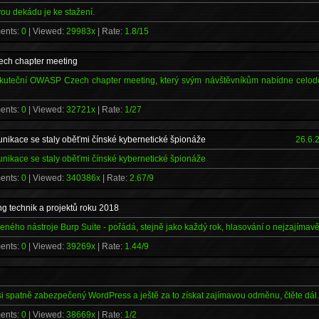
vou dekádu je ke stažení.
ents:
0
| Viewed:
29983x
| Rate:
1.8/15
ch chapter meeting
 uskuteční OWASP Czech chapter meeting, který svým návštěvníkům nabídne celode
ents:
0
| Viewed:
32721x
| Rate:
1/27
unikace se staly oběťmi čínské kybernetické špionáže
26.6.
unikace se staly oběťmi čínské kybernetické špionáže
ents:
0
| Viewed:
340386x
| Rate:
2.67/9
ng technik a projektů roku 2018
beného nástroje Burp Suite - pořádá, stejně jako každý rok, hlasování o nejzajímavě
ents:
0
| Viewed:
39269x
| Rate:
1.44/9
si spatně zabezpečený WordPress a ještě za to získat zajímavou odměnu, čtěte dál.
ents:
0
| Viewed:
38669x
| Rate:
1/2