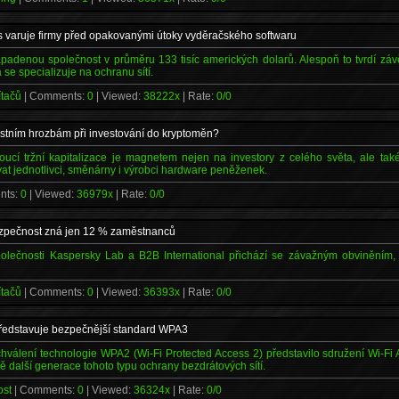
 varuje firmy před opakovanými útoky vyděračského softwaru
apadenou společnost v průměru 133 tisíc amerických dolarů. Alespoň to tvrdí zá
 se specializuje na ochranu sítí.
ítačů
| Comments:
0
| Viewed:
38222x
| Rate:
0/0
stním hrozbám při investování do kryptoměn?
toucí tržní kapitalizace je magnetem nejen na investory z celého světa, ale ta
vat jednotlivci, směnárny i výrobci hardware peněženek.
nts:
0
| Viewed:
36979x
| Rate:
0/0
bezpečnost zná jen 12 % zaměstnanců
olečnosti Kaspersky Lab a B2B International přichází se závažným obviněním,
ítačů
| Comments:
0
| Viewed:
36393x
| Rate:
0/0
představuje bezpečnější standard WPA3
hválení technologie WPA2 (Wi-Fi Protected Access 2) představilo sdružení Wi-Fi 
ě další generace tohoto typu ochrany bezdrátových sítí.
ost
| Comments:
0
| Viewed:
36324x
| Rate:
0/0