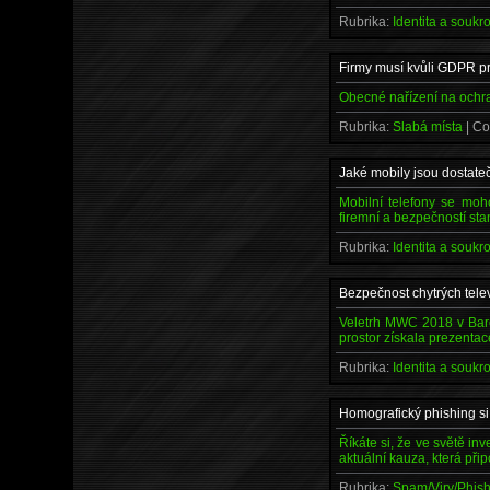
Rubrika:
Identita a souk
Firmy musí kvůli GDPR p
Obecné nařízení na ochra
Rubrika:
Slabá místa
| C
Jaké mobily jsou dostate
Mobilní telefony se moh
firemní a bezpečností st
Rubrika:
Identita a souk
Bezpečnost chytrých telev
Veletrh MWC 2018 v Barce
prostor získala prezentac
Rubrika:
Identita a souk
Homografický phishing si 
Říkáte si, že ve světě in
aktuální kauza, která p
Rubrika:
Spam/Viry/Phis