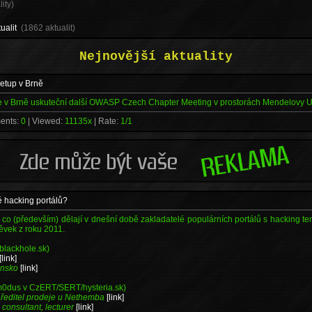
lity)
ualit
(1862 aktualit)
Nejnovější aktuality
tup v Brně
 se v Brně uskuteční další OWASP Czech Chapter Meeting v prostorách Mendelovy Un
ents:
0
| Viewed:
11135x
| Rate:
1/1
é hacking portálů?
m, co (především) dělají v dnešní době zakladatelé populárních portálů s hacking 
pěvek z roku 2011.
blackhole.sk)
[link]
ensko
[link]
m0dus v CzERT/SERT/hysteria.sk)
 ředitel prodeje u Nethemba
[link]
, consultant, lecturer
[link]