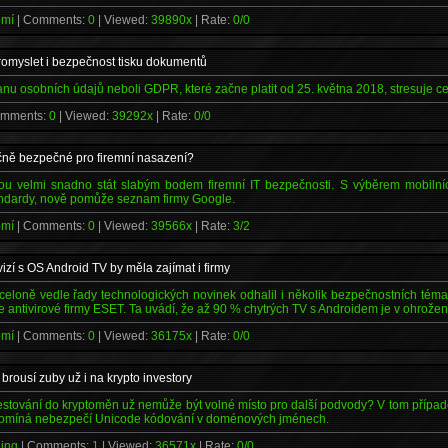
romí
| Comments:
0
| Viewed:
39890x
| Rate:
0/0
romyslet i bezpečnost tisku dokumentů
nu osobních údajů neboli GDPR, které začne platit od 25. května 2018, stresuje ce
omments:
0
| Viewed:
39292x
| Rate:
0/0
čně bezpečné pro firemní nasazení?
ou velmi snadno stát slabým bodem firemní IT bezpečnosti. S výběrem mobilních
andardy, nově pomůže seznam firmy Google.
romí
| Comments:
0
| Viewed:
39566x
| Rate:
3/2
izí s OS Android TV by měla zajímat i firmy
loně vedle řady technologických novinek odhalil i několik bezpečnostních témat
e antivirové firmy ESET. Ta uvádí, že až 90 % chytrých TV s Androidem je v ohrožen
romí
| Comments:
0
| Viewed:
36175x
| Rate:
0/0
brousí zuby už i na krypto investory
vestování do kryptoměn už nemůže být volné místo pro další podvody? V tom případě
řipomíná nebezpečí Unicode kódování v doménových jménech.
hing
| Comments:
1
| Viewed:
36571x
| Rate:
0/0