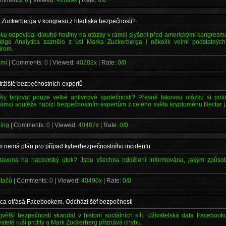
omments:
0
| Viewed:
41899x
| Rate:
0/0
 Zuckerberga v kongresu z hlediska bezpečnosti?
oku odpovídal dlouhé hodiny na otázky v rámci slyšení před americkými kongre
ge Analytica zaznělo z úst Marka Zuckerberga i několik velmi podstatných i
irem.
romí
| Comments:
0
| Viewed:
40202x
| Rate:
0/0
tržiště bezpečnostních expertů
 bojovat pouze velké antivirové společnosti? Přesně takovou otázku si položi
 rámci soutěže nabízí bezpečnostním expertům z celého světa kryptoměnu Nectar
hing
| Comments:
0
| Viewed:
40487x
| Rate:
0/0
m nemá plán pro případ kyberbezpečnostního incidentu
pravena na hackerský útok? Jsou všechna oddělení informována, jakým způso
ítačů
| Comments:
0
| Viewed:
40490x
| Rate:
0/0
ca otřásá Facebookem. Odchází šéf bezpečnosti
tší bezpečností skandál v historii sociálních sítí. Uživatelská data Facebooku
vatelé ruší profily a Mark Zuckerberg přiznává chybu.