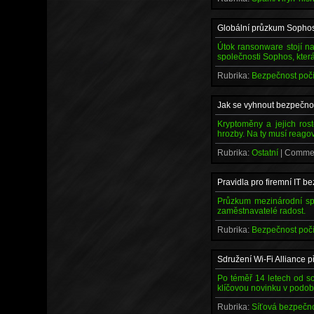
Globální průzkum Sophos
Útok ransonware stojí n
společnosti Sophos, která
Rubrika:
Bezpečnost poč
Jak se vyhnout bezpečno
Kryptoměny a jejich ros
hrozby. Na ty musí reago
Rubrika:
Ostatní
| Comme
Pravidla pro firemní IT 
Průzkum mezinárodní sp
zaměstnavatelé radost.
Rubrika:
Bezpečnost poč
Sdružení Wi-Fi Alliance 
Po téměř 14 letech od sc
klíčovou novinku v podob
Rubrika:
Síťová bezpečn