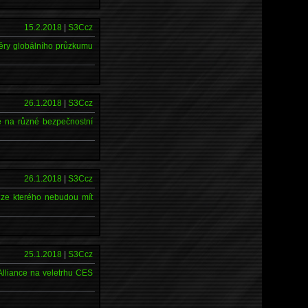
15.2.2018
|
S3Ccz
věry globálního průzkumu
26.1.2018
|
S3Ccz
ké na různé bezpečnostní
26.1.2018
|
S3Ccz
 ze kterého nebudou mít
25.1.2018
|
S3Ccz
Alliance na veletrhu CES