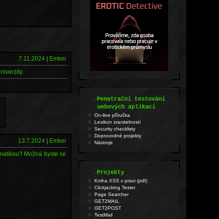
7.11.2024
|
Emkei
iverzity.
.
Penetrační testování
webových aplikací
On-line příručka
Lexikon zranitelností
Security checklisty
Doprovodné projekty
13.7.2024
|
Emkei
Nástroje
tematikou? Možná byste se
.
Projekty
Kniha XSS v praxi (pdf)
Clickjacking Tester
Page Searcher
GET2MAIL
GET2POST
TestMail