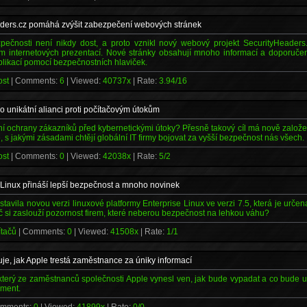
aders.cz pomáhá zvýšit zabezpečení webových stránek
pečnosti není nikdy dost, a proto vznikl nový webový projekt SecurityHeaders
 internetových prezentací. Nové stránky obsahují mnoho informací a doporučen
likací pomocí bezpečnostních hlaviček.
ost
| Comments:
6
| Viewed:
40737x
| Rate:
3.94/16
řilo unikátní alianci proti počítačovým útokům
vní ochrany zákazníků před kybernetickými útoky? Přesně takový cíl má nově založ
, s jakými zásadami chtějí globální IT firmy bojovat za vyšší bezpečnost nás všech.
ost
| Comments:
0
| Viewed:
42038x
| Rate:
5/2
Linux přináší lepší bezpečnost a mnoho novinek
avila novou verzi linuxové platformy Enterprise Linux ve verzi 7.5, která je urče
č si zaslouží pozornost firem, které neberou bezpečnost na lehkou váhu?
ítačů
| Comments:
0
| Viewed:
41508x
| Rate:
1/1
je, jak Apple trestá zaměstnance za úniky informací
který ze zaměstnanců společnosti Apple vynesl ven, jak bude vypadat a co bude 
ument.