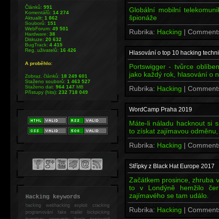
Článků:
991
Globální mobilní telekomuni
Komentářů:
14 274
špionáže
Aktualit:
1 862
Souborů:
151
WebForum:
49 501
Rubrika:
Hacking
| Comment
Hardware:
38
Diskuze:
20 632
BugTrack:
4 415
Reg. uživatelů:
16 426
Hlasování o top 10 hacking techni
A proběhlo:
Portswigger - tvůrce oblíbe
jako každý rok, hlasování o 
Zobraz. článků:
18 249 601
Staženo souborů:
1 463 527
Staženo dat:
964 147
MB
Rubrika:
Hacking
| Comment
Přístupy (hits):
232 718 049
WordCamp Praha 2019
Máte-li náladu hacknout si
to získat zajímavou odměnu, č
Rubrika:
Hacking
| Comment
Střípky z Black Hat Europe 2017
Začátkem prosince, zhruba v d
to v Londýně hemžilo čer
zajímavého se tam událo.
Hacking keywords
hacking
webhacking exploit cracking
Rubrika:
Hacking
| Comment
programování fake mailer lockpicking
bumpkey anonymity heslo password