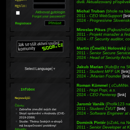
divili. Aktualizovaný příspěve
H
e
slo:
Michal Truban
(bhole na bla
Aktivovat
a
utologin
2011 -
CEO WebSupport
[lin
Forgot your password?
2024 -
Progresívne Slovens
Registrace
Miroslav Pikus
(Pajkus/m0d
2011 -
Projekt manažer a řed
2024 -
IT Security auditor, co
Martin (Čmelík) Holovský
(c
2011 -
Senior Secure Service
2024 -
Head of Security Arch
Jakub Marian
(Kub@z na S
Select Language
▼
2011 -
Student MFF UK
[link]
2024 -
JMarian Founder
[link
Roman Kümmel
(.cCuMiNn.
.
Infobox
2011 -
Hopi Popi, a.s.
2024 -
CEO Penterep
[link]
Nejnovější:
Jaromír Vaněk
(Profik123 n
Články:
2011 -
Student ČVUT
[link]
Zabraňte zneužití svých dat
2024 -
Software Engineer at
Skrytí oprávnění v Androidu (CVE-
2019-2089)
Studie: Třetina českých e-shopů
Dominik Pintér
(cZokL na Ne
má bezpečnostní problémy!
2011 -
Senior Developer at K
Aktuality: