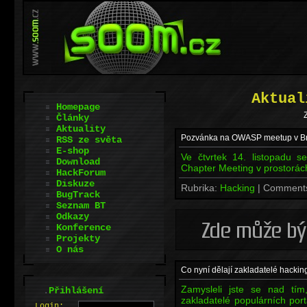
Aktual
Homepage
Z
Články
Aktuality
Pozvánka na OWASP meetup v B
RSS ze světa
E-shop
Ve čtvrtek 14. listopadu 
Download
Chapter Meeting v prostorác
HackForum
Diskuze
Rubrika:
Hacking
| Comment
BugTrack
Seznam BT
Odkazy
Konference
Projekty
O nás
Co nyní dělají zakladatelé hackin
Zamysleli jste se nad tím
.
Přihlášení
zakladatelé populárních por
L
o
gin: