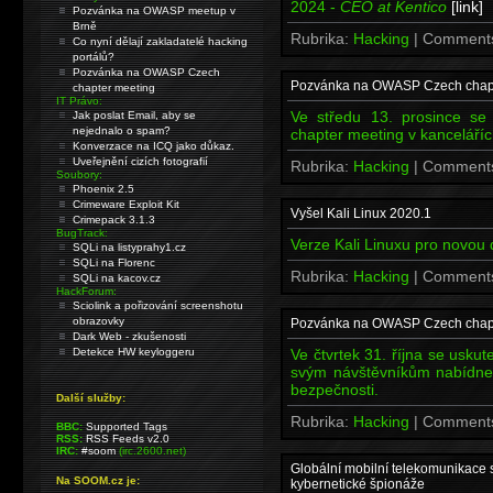
2024 -
CEO at Kentico
[link]
Pozvánka na OWASP meetup v
Brně
Rubrika:
Hacking
| Comment
Co nyní dělají zakladatelé hacking
portálů?
Pozvánka na OWASP Czech
Pozvánka na OWASP Czech chapt
chapter meeting
IT Právo:
Ve středu 13. prosince s
Jak poslat Email, aby se
nejednalo o spam?
chapter meeting v kanceláří
Konverzace na ICQ jako důkaz.
Uveřejnění cizích fotografií
Rubrika:
Hacking
| Comment
Soubory:
Phoenix 2.5
Crimeware Exploit Kit
Vyšel Kali Linux 2020.1
Crimepack 3.1.3
BugTrack:
Verze Kali Linuxu pro novou 
SQLi na listyprahy1.cz
SQLi na Florenc
Rubrika:
Hacking
| Comment
SQLi na kacov.cz
HackForum:
Sciolink a pořizování screenshotu
obrazovky
Pozvánka na OWASP Czech chapt
Dark Web - zkušenosti
Detekce HW keyloggeru
Ve čtvrtek 31. října se usk
svým návštěvníkům nabídne c
bezpečnosti.
Další služby:
Rubrika:
Hacking
| Comment
BBC:
Supported Tags
RSS:
RSS Feeds v2.0
IRC:
#soom
(irc.2600.net)
Globální mobilní telekomunikace 
Na SOOM.cz je:
kybernetické špionáže