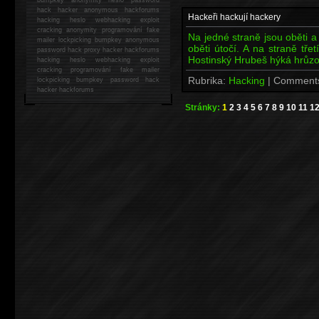
hack
hacker anonymous hackforums
Hackeři hackují hackery
hacking
heslo webhacking exploit
cracking anonymity programování fake
Na jedné straně jsou oběti a 
mailer lockpicking bumpkey anonymous
oběti útočí. A na straně třet
password hack proxy hacker hackforums
Hostinský Hrubeš hýká hrůzo
hacking heslo webhacking exploit
cracking programování fake mailer
Rubrika:
Hacking
| Comment
lockpicking bumpkey password hack
hacker
hackforums
Stránky:
1
2
3
4
5
6
7
8
9
10
11
1