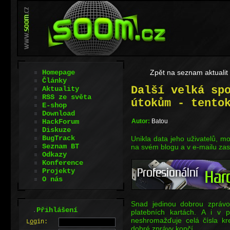
Homepage
Zpět na seznam aktualit
Články
Další velká sp
Aktuality
RSS ze světa
útokům - tento
E-shop
Download
HackForum
Autor:
Batou
Diskuze
BugTrack
Unikla data jeho uživatelů, m
Seznam BT
na svém blogu a v e-mailu zas
Odkazy
Konference
Projekty
O nás
Snad jedinou dobrou zprávo
.
Přihlášení
platebních kartách. A i v p
neshromažďuje celá čísla kre
L
o
gin:
dobré zprávy končí.