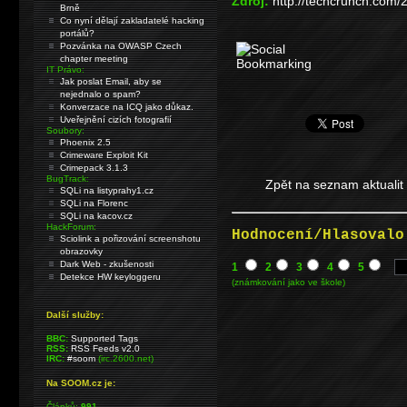
Zdroj:
http://techcrunch.com
Brně
Co nyní dělají zakladatelé hacking
portálů?
Pozvánka na OWASP Czech
chapter meeting
IT Právo:
Jak poslat Email, aby se
nejednalo o spam?
Konverzace na ICQ jako důkaz.
Uveřejnění cizích fotografií
Soubory:
Phoenix 2.5
Crimeware Exploit Kit
Crimepack 3.1.3
BugTrack:
Zpět na seznam aktualit
SQLi na listyprahy1.cz
SQLi na Florenc
SQLi na kacov.cz
HackForum:
Hodnocení/Hlasovalo
Sciolink a pořizování screenshotu
obrazovky
Dark Web - zkušenosti
1
2
3
4
5
Detekce HW keyloggeru
(známkování jako ve škole)
Další služby:
BBC:
Supported Tags
RSS:
RSS Feeds v2.0
IRC:
#soom
(irc.2600.net)
Na SOOM.cz je:
Článků:
991