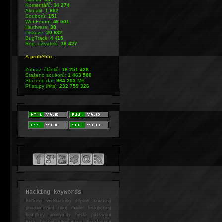
Komentářů:
14 274
Aktualit:
1 862
Souborů:
151
WebForum:
49 501
Hardware:
38
Diskuze:
20 632
BugTrack:
4 415
Reg. uživatelů:
16 427
A proběhlo:
Zobraz. článků:
18 251 428
Staženo souborů:
1 463 580
Staženo dat:
964 203
MB
Přístupy (hits):
232 759 326
Hacking keywords
hacking
webhacking exploit cracking
programování fake mailer lockpicking
bumpkey anonymity heslo password
hack
hacker anonymous hackforums