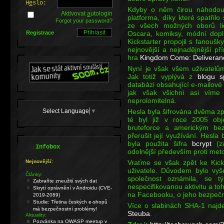
H
e
slo:
Kdyby o něm čirou náhodou 
Aktivovat
a
utologin
platforma, díky které spatřil
Forgot your password?
ze všech možných oborů li
Registrace
Oscara, komiksy, módní dopl
Kickstarter propojil s fanoušky
nejnovější a nejnadějnější př
hra
Kingdom Come: Deliveran
Nyní je však všem uživatelů
Jak totiž vyplývá z
blogu s
databázi obsahující e-mailové a
jak však všichni asi víme
neprolomitelná.
Select Language
▼
Hesla byla šifrována dvěma zp
té byl již v roce 2005 obj
bruteforce a americkým be
přerušit její využívání. Hesl
byla použita šifra
bcrypt
(za
.
Infobox
odolnější především proti met
Nejnovější:
Vraťme se však zpět ke Kick
uživatele. Důvodem bylo vyše
Články:
společnost oznámila, se t
Zabraňte zneužití svých dat
nespecifikovanou aktivitu a to
Skrytí oprávnění v Androidu (CVE-
na Facebooku, o jeho bezpečn
2019-2089)
Studie: Třetina českých e-shopů
Více o slabinách SHA-1 najd
má bezpečnostní problémy!
Steuba
.
Aktuality:
Pozvánka na OWASP meetup v