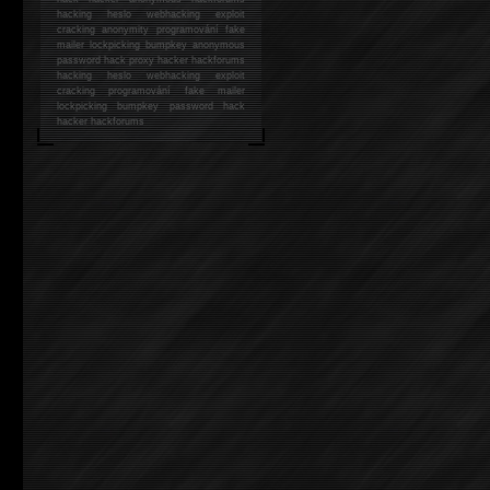
hacking
heslo webhacking exploit
cracking anonymity programování fake
mailer lockpicking bumpkey anonymous
password hack proxy hacker hackforums
hacking heslo webhacking exploit
cracking programování fake mailer
lockpicking bumpkey password hack
hacker
hackforums