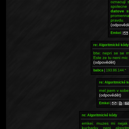
oznacuji 
spolecne 
datove s
promen
pravdu.
(odpovědě
Emkei
|
re: Algoritmické kódy
btw: nepri se se m
Este ze tu neni mic 
(odpovědět)
babca
|
193.86.144.*
re: Algoritmické 
mel jsem v sobe 
(odpovědět)
Emkei
|
|
|
re: Algoritmické kódy
emkei: muzes mi nejak b
kucharky neni algori