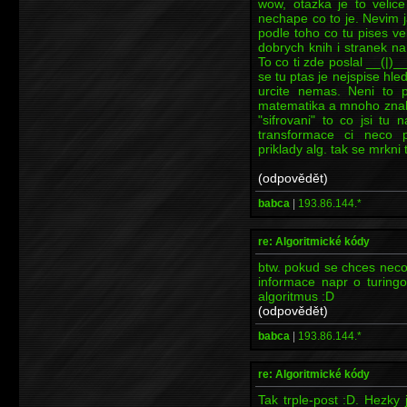
wow, otazka je to velice
nechape co to je. Nevim 
podle toho co tu pises ve
dobrych knih i stranek na
To co ti zde poslal __(|)_
se tu ptas je nejspise hleda
urcite nemas. Neni to p
matematika a mnoho znalos
"sifrovani" to co jsi tu 
transformace ci neco 
priklady alg. tak se mrkni
(odpovědět)
babca
|
193.86.144.*
re: Algoritmické kódy
btw. pokud se chces neco 
informace napr o turingove
algoritmus :D
(odpovědět)
babca
|
193.86.144.*
re: Algoritmické kódy
Tak trple-post :D. Hezky