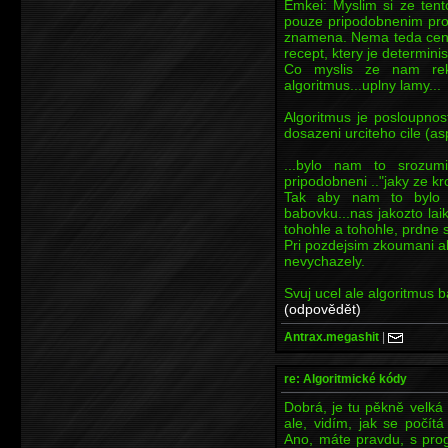
Emkei: Myslim si ze tento
pouze pripodobnenim pro
znamena. Nema teda cenu 
recept, ktery je determinis
Co myslis ze nam rekl
algoritmus...uplny lamy...
Algoritmus je posloupnos
dosazeni urciteho cile (as
...bylo nam to srozum
pripodobneni .."jaky ze kr
Tak aby nam to bylo j
babovku...nas jakozto la
tohohle a tohohle, prdne 
Pri pozdejsim zkoumani a
nevychazely.
Svuj ucel ale algoritmus b
(odpovědět)
Antrax.megashit
|
re: Algoritmické kódy
Dobrá, je tu pěkně velká d
ale, vidím, jak se počít
Ano, máte pravdu, s pro