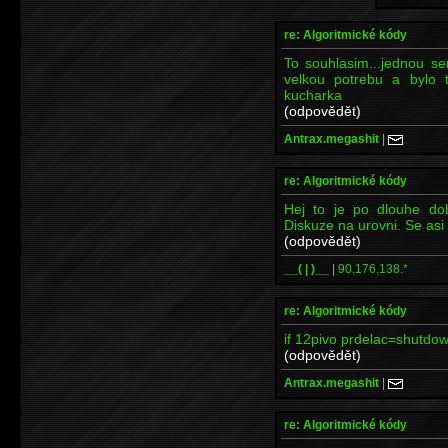
re: Algoritmické kódy
To souhlasim...jednou se
velkou potrebu a bylo t
kucharka
(odpovědět)
Antrax.megashit
|
re: Algoritmické kódy
Hej to je po dlouhe do
Diskuze na urovni. Se asi
(odpovědět)
__( | )__
|
90.176.138.*
re: Algoritmické kódy
if 12pivo prdelac=shutdo
(odpovědět)
Antrax.megashit
|
re: Algoritmické kódy