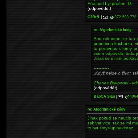
Přechod byl přešen :D...
(odpovědět)
G3Rr!L
|
|
372-583-778
re: Algoritmické kódy
Ano rekneme ze tan a
pripomina kucharku, vi
to poravnas s temy pravi
vsem odpovida, tudiz jsi
Jinak se s nimi potkav
----------
Když nejde o život, ta
Charles Bukowski - kdo 
(odpovědět)
BabCA SjEs
|
|
4064
re: Algoritmické kódy
Jinak pokud se naucis pr
zabivat vice, tak se mi m
to byt smysluplny dotaz.
----------