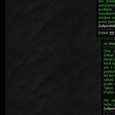
ten prikl
samozrejm
problem, 
nasobeni
osobne se
proto jsem
(odpovědě
Emkei
|
re: Alg
Ono d
Zalezi
davat 
kvuli r
ale z 
pretec
64 bit
cekas,
podle m
Takze 
chyba,
Ale s
sebe ;)
(odpov