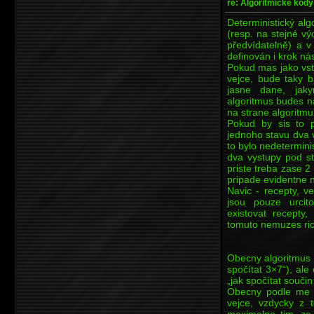
re: Algoritmické kódy
Deterministický alg
(resp. na stejné v
předvídatelně) a 
definován i krok nás
Pokud mas jako vs
vejce, bude taky b
jasne dane, jak
algoritmus budes na
na strane algoritmu
Pokud by sis to p
jednoho stavu dva 
to bylo nedetermini
dva vystupy pod s
priste treba zase 2
pripade evidentne n
Navic - recepty, ve
jsou pouze urcit
existovat recepty,
tomuto nemuzes rict
Obecny algoritmus 
spočítat 3×7“), al
„jak spočítat součin
Obecny podle me j
vejce, vzdycky z 
maximalne tim, ze 