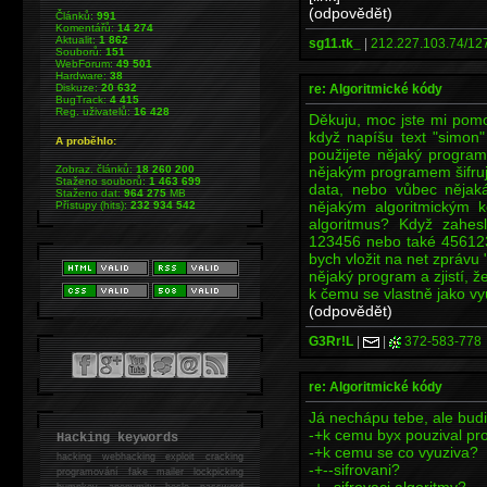
(odpovědět)
Článků:
991
Komentářů:
14 274
Aktualit:
1 862
sg11.tk_
|
212.227.103.74/127
Souborů:
151
WebForum:
49 501
Hardware:
38
re: Algoritmické kódy
Diskuze:
20 632
BugTrack:
4 415
Reg. uživatelů:
16 428
Děkuju, moc jste mi pomo
když napíšu text "simon"
A proběhlo:
použijete nějaký program,
nějakým programem šifruj
Zobraz. článků:
18 260 200
Staženo souborů:
1 463 699
data, nebo vůbec nějak
Staženo dat:
964 275
MB
nějakým algoritmickým
Přístupy (hits):
232 934 542
algoritmus? Když zahes
123456 nebo také 456123
bych vložit na net zprávu
nějaký program a zjistí, ž
k čemu se vlastně jako vy
(odpovědět)
G3Rr!L
|
|
372-583-778
re: Algoritmické kódy
Já nechápu tebe, ale budiž
-+k cemu byx pouzival p
Hacking keywords
-+k cemu se co vyuziva?
hacking
webhacking exploit cracking
-+--sifrovani?
programování fake mailer lockpicking
-+--sifrovaci algoritmy?
bumpkey anonymity heslo password