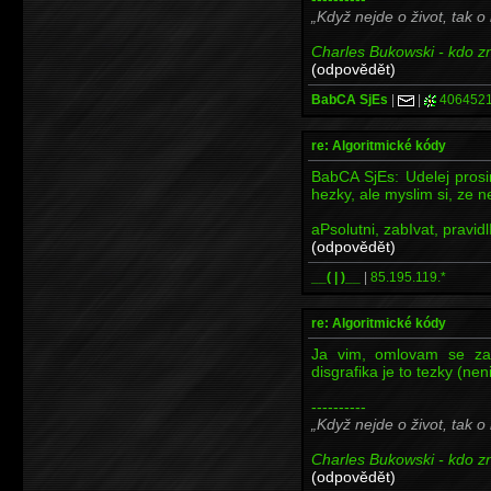
Když nejde o život, tak o
Charles Bukowski - kdo zna
(odpovědět)
BabCA SjEs
|
|
406452
re: Algoritmické kódy
BabCA SjEs: Udelej prosi
hezky, ale myslim si, ze ne
aPsolutni, zabIvat, pravidlI
(odpovědět)
__( | )__
|
85.195.119.*
re: Algoritmické kódy
Ja vim, omlovam se za
disgrafika je to tezky (nen
----------
Když nejde o život, tak o
Charles Bukowski - kdo zna
(odpovědět)