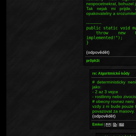
nespocetnekrat, bohuzel j
Tak nejak mi prijde, ze
opakovatelny a srozumitel
----------
public static void m
throw new Unsupp
implemented!");
}
(odpovědět)
pr0ph3t
re: Algoritmické kódy
# deterministicky nen
jako:
- 2 az 3 vejce
- rostlinny nebo zivocis
# obecny rovnez neni.
vzdy z ni bude pouze 
povazovat za masovy.
(odpovědět)
Emkei
|
|
|