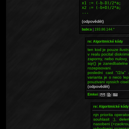
x1 := (-b-D)/2*a;
x2 := (-b+D)/2*a;
...
(odpovědět)
babca
|
193.86.144.*
re: Algoritmické kódy
ten kod je pouze ilus
v realu pocital diskrimi
zaporny, nebo nulovy, 
sqr() je zanedbatelne
rozepisovani.
posledni cast "/2/a" 
varianta je o neco lep
pouzivani vyssich cisel
(odpovědět)
Emkei
|
|
|
re: Algoritmické kódy
njn priorita operato
souhlasit ;), del
nasobeni (+zaokrou
vyhodnejsi rozepsat