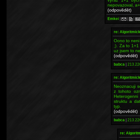
nepovazoval, a+b
(odpovědět)
Emkei
|
|
|
re: Algoritmic
Oono to neni 
;). Za to 1+
uz jsem to nes
(odpovědět)
babca
|
213.22
re: Algoritmic
Neoznacuji s
z tohoto oz
Heterogenni 
struktu a da
typ.
(odpovědět)
babca
|
213.22
re: Algori