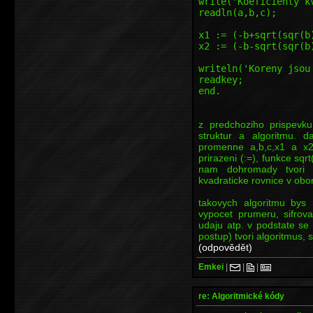
write('Koeficienty k
readln(a,b,c);
x1 := (-b+sqrt(sqr(b
x2 := (-b-sqrt(sqr(b
writeln('Koreny jsou
readkey;
end.
z predchoziho prispevk
struktur a algoritmu. d
promenne a,b,c,x1 a x2,
prirazeni (:=), funkce sqrt
nam dohromady tvor
kvadraticke rovnice v obor
takovych algoritmu bys 
vypocet prumeru, sifrova
udaju atp. v podstate se 
postup) tvori algoritmus, 
(odpovědět)
Emkei
|
|
|
re: Algoritmické kódy