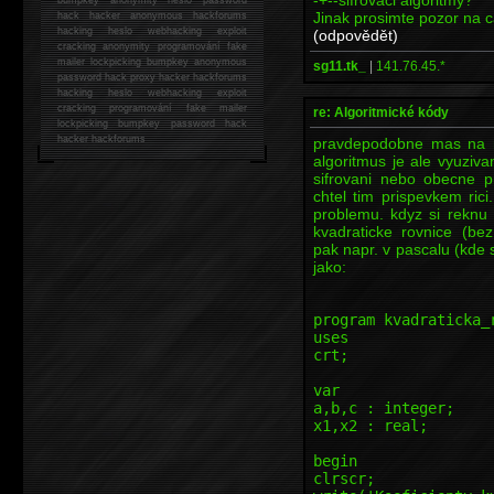
Jinak prosimte pozor na c
hack
hacker anonymous hackforums
hacking
heslo webhacking exploit
(odpovědět)
cracking anonymity programování fake
mailer lockpicking bumpkey anonymous
sg11.tk_
|
141.76.45.*
password hack proxy hacker hackforums
hacking heslo webhacking exploit
cracking programování fake mailer
re: Algoritmické kódy
lockpicking bumpkey password hack
hacker
hackforums
pravdepodobne mas na mys
algoritmus je ale vyuziv
sifrovani nebo obecne p
chtel tim prispevkem ric
problemu. kdyz si reknu 
kvadraticke rovnice (be
pak napr. v pascalu (kde s
jako:
program kvadraticka_
uses
crt;
var
a,b,c : integer;
x1,x2 : real;
begin
clrscr;