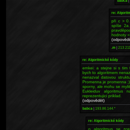
babca
|
re: Algori
při c > 0
spíše 2a
pravděpod
hodnoty =
(odpovědě
.m
|
213.211
re: Algoritmické kódy
emkei: a stejne si s tim
bych to algoritmem nenaz
nenazval datovou struktu
Promenna je promenna ;). 
sporny, ale mohu se mylit
Eukleiduv algoritmus 
reprezentujici priklad.
(odpovědět)
babca
|
193.86.144.*
re: Algoritmické kódy
o algoritmus se zce