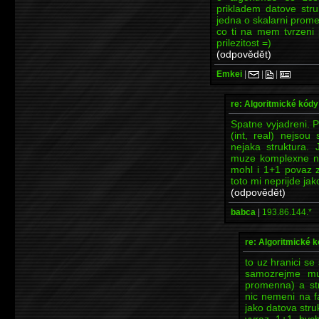
prikladem datove stru
jedna o skalarni prom
co ti na mem tvrzeni p
prilezitost =)
(odpovědět)
Emkei
|
|
|
re: Algoritmické kódy
Spatne vyjadreni. P
(int, real) nejsou 
nejaka struktura.
muze komplexne na
mohl i 1+1 povaz za
toto mi neprijde ja
(odpovědět)
babca
|
193.86.144.*
re: Algoritmické 
to uz hranici s
samozrejme mu
promenna) a str
nic nemeni na f
jako datova stru
vyraz 1+1 byc