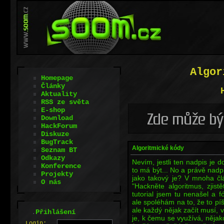
Algor
Homepage
Články
Aktuality
RSS ze světa
E-shop
Download
HackForum
Diskuze
BugTrack
Algoritmické kódy
Seznam BT
Odkazy
Nevím, jestli ten nadpis je d
Konference
to má být... No a právě nadpi
Projekty
jako takový je? V mnoha člá
O nás
"Hackněte algoritmus, zjist
tutorial jsem tu nenašel a 
ale spoléhám na to, že to píš
ale každý nějak začít musí, v
.
Přihlášení
je, k čemu se využívá, nějakou
L
o
gin: