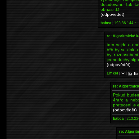
doladovani. Tak t
obnasi :D
(odpovědět)
babca
|
193.86.144.*
re: Algoritmické 
tam nejde o nar
b*b by se dalo d
by roznasobeni
jednoduchy algo
(odpovědět)
Emkei
|
|
|
re: Algoritmic
Pokud budeme
4*a*c a nebo
preteceni je 
(odpovědět)
babca
|
213.22
re: Algori