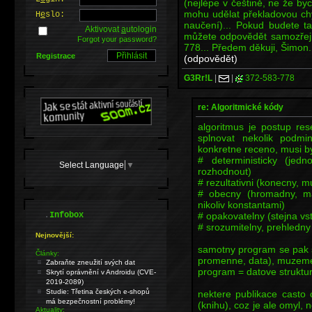
(nejlépe v češtině, ne že by
mohu udělat překladovou ch
H
e
slo:
naučení)... Pokud budete t
Aktivovat
a
utologin
můžete odpovědět samozřej
Forgot your password?
778... Předem děkuji, Šimon.
Registrace
(odpovědět)
G3Rr!L
|
|
372-583-778
re: Algoritmické kódy
algoritmus je postup re
splnovat nekolik podmi
konkretne receno, musi b
# deterministicky (je
Select Language
▼
rozhodnout)
# rezultativni (konecny, mu
# obecny (hromadny, ma
nikoliv konstantami)
.
# opakovatelny (stejna vs
Infobox
# srozumitelny, prehledny
Nejnovější:
samotny program se pak s
Články:
promenne, data), muzeme
Zabraňte zneužití svých dat
program = datove struktur
Skrytí oprávnění v Androidu (CVE-
2019-2089)
Studie: Třetina českých e-shopů
nektere publikace casto 
má bezpečnostní problémy!
(knihu), coz je ale omyl, 
Aktuality: