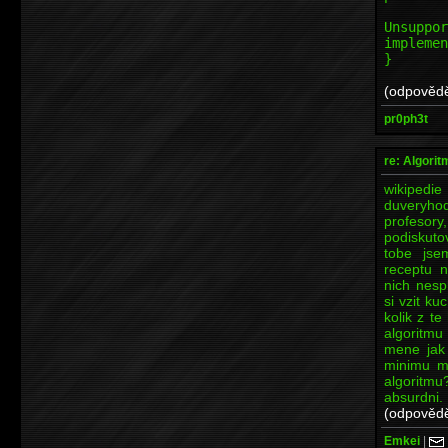
t
Unsuppor
implemen
}
(odpovědě
pr0ph3t
re: Algori
wikipe
duveryho
profesor
podiskuto
tobe jse
receptu 
nich nesp
si vzit ku
kolik z t
algoritmu
mene jak 
minimu ma
algoritmu
absurdni.
(odpovědě
Emkei
|