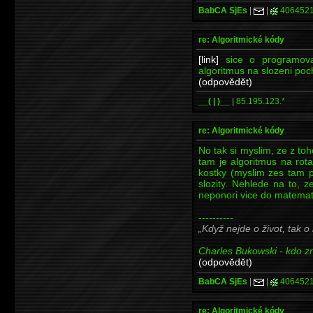
BabCA SjEs
|
|
406452
re: Algoritmické kódy
[link]
sice o programova
algoritmus na slozeni poch
(odpovědět)
__( | )__
|
85.195.123.*
re: Algoritmické kódy
No tak si myslim, ze z t
tam je algoritmus na rota
kostky (myslim zes tam p
slozity. Nehlede na to,
neponori vice do matemati
----------
Když nejde o život, tak o
Charles Bukowski - kdo zna
(odpovědět)
BabCA SjEs
|
|
406452
re: Algoritmické kódy