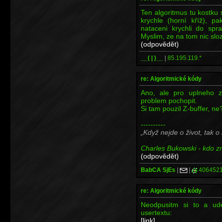
Ten algoritmus tu kostku
krychle (horní kříž), p
nataceni krychli do spr
Myslim, ze na tom nic sloz
(odpovědět)
__( | )__
|
85.195.119.*
re: Algoritmické kódy
Ano, ale pro uplneho z
problem pochopit.
Si tam pouzil Z-buffer, ne?
----------
Když nejde o život, tak o
Charles Bukowski - kdo zna
(odpovědět)
BabCA SjEs
|
|
406452
re: Algoritmické kódy
Neodpusitm si to a ud
usertextu:
[link]