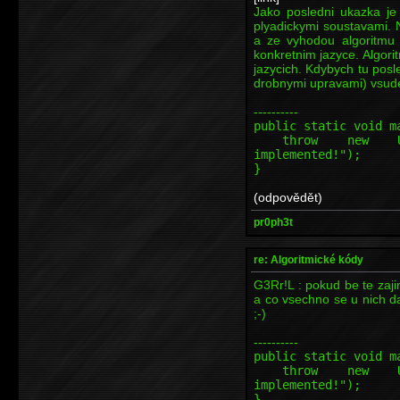
Jako posledni ukazka je
plyadickymi soustavami. N
a ze vyhodou algoritmu
konkretnim jazyce. Algori
jazycich. Kdybych tu pos
drobnymi upravami) vsude
----------
public static void m
throw new Unsupp
implemented!");
}
(odpovědět)
pr0ph3t
re: Algoritmické kódy
G3Rr!L : pokud be te zajim
a co vsechno se u nich da
;-)
----------
public static void m
throw new Unsupp
implemented!");
}