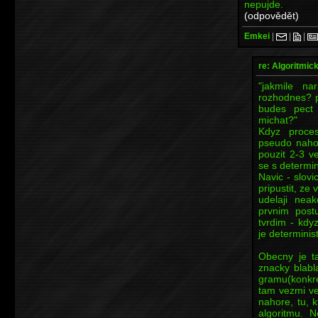
nepujde.
(odpovědět)
Emkei
|
|
|
re: Algoritmic
"jakmile n
rozhodnes? po
budes pect
michat?"
Kdyz proces
pseudo naho
pouzit 2-3 v
se s determin
Navic - slovi
pripustit, ze
udelaji nea
prvnim post
tvrdim - kdy
je determinist
Obecny je t
znacky blabl
gramu(konkr
tam vezmi ve
nahore, tu, k
algoritmu. N