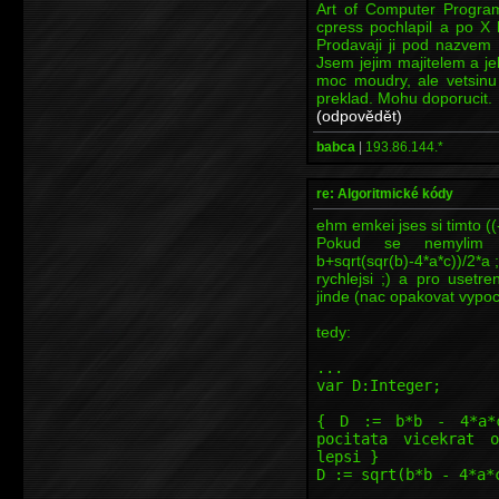
Art of Computer Progra
cpress pochlapil a po X 
Prodavaji ji pod nazvem
Jsem jejim majitelem a jel
moc moudry, ale vetsinu 
preklad. Mohu doporucit.
(odpovědět)
babca
|
193.86.144.*
re: Algoritmické kódy
ehm emkei jses si timto ((-
Pokud se nemylim
b+sqrt(sqr(b)-4*a*c))/2*a ;
rychlejsi ;) a pro usetre
jinde (nac opakovat vypoc
tedy:
...
var D:Integer;
{ D := b*b - 4*a*c
pocitata vicekrat 
lepsi }
D := sqrt(b*b - 4*a*