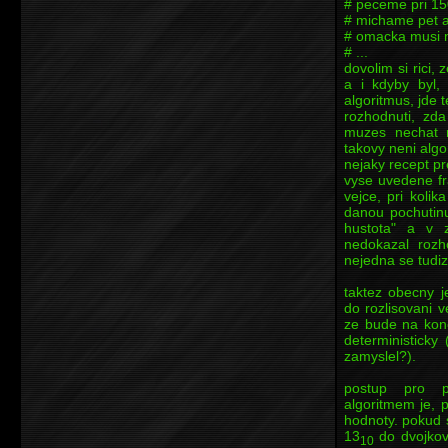
# peceme pri 1
# michame pet a
# omacka musi m
# ...
dovolim si rici,
a i kdyby byl, 
algoritmus, jde 
rozhodnuti, zd
muzes nechat n
takovy neni algo
nejaky recept pr
vyse uvedene fr
vejce, pri koli
danou pochutinu
hustota" a v 
nedokazal rozh
nejedna se tudiz
taktez obecny j
do rozlisovani v
ze bude na konc
deterministicky
zamyslel?).
postup pro p
algoritmem je, 
hodnoty. pokud 
13
do dvojkov
10