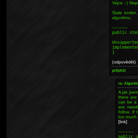
Vejce ;-) Ne
Stale tvrdim
algoritmu.
----------
public sta
th
Unsupporte
implemente
}
(odpovědět)
pr0ph3t
re: Algori
A jak jsem
there are
can be a t
are need
follow. If
too much c
[link]
----------
public s