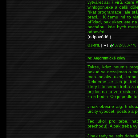
vytvářet asi 7 virů, kte
winlogon.exe a další důl
říkat programace, ale st
praxi... K čemu mi to vl
příklad, pak ukazujete na
nechápu, kde bych musel
odpovědi...
(odpovědět)
G3Rr!L
|
|
372-583-778
re: Algoritmické kódy
Takze, kdyz neumis prog
pokud se nezajimas o mat
mas nejaky ukol, treba 
Rekneme ze jich je treb
ktery ti to seradi treba z
prijdes na to ze existuje 
za 5 hodin. Co je podle te
Jinak obecne alg. ti slo
urcity vypocet, postup a p
Ted ukol pro tebe, napi
prechodu). A pak treba vy
Jinak tady se spis dohad