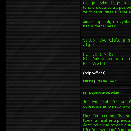
alg. je tezke :D, je to 
tohoto slova se za posled
ze to cemu dnes rikame al
Jinak napr. alg na vyhle
nez a mensi nez):
vstup: dve cisla
a b
alg.:
M1: Je a > b?
M2: Pokud ano vrat a
M3: Vrat b
(odpovědět)
babca
|
193.86.144.*
re: Algoritmické kódy
Ten tvůj úkol přechod př
dobře, ale je to něco jako
Rozhlédnu se nejdříve na 
Kouknu na stranu pravou.
Jestli od nikud nejede aut
Při přecházení ještě jedn