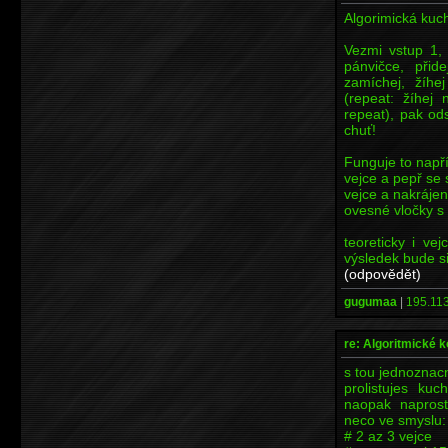
Algorimická kuc
Vezmi vstup 1,
pánvičce, přid
zamíchej, žíh
(repeat: žíhej 
repeat), pak od
chuť!
Funguje to napří
vejce a pepř se 
vejce a nakráje
ovesné vločky s
teoreticky i ve
výsledek bude si
(odpovědět)
gugumaa
|
195.113
re: Algoritmické 
s tou jednoznacn
prolistujes kuc
naopak naprost
neco ve smyslu:
# 2 az 3 vejce