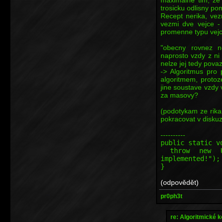
trosicku odlisny pom
Recept nerika, ve
vezmi dve vejce -
promenne typu vejce 
"obecny rovnez n
naprosto vzdy z n
nelze jej tedy pov
-> Algoritmus pro
algoritmem, protoz
jine soustave vzdy
za masovy?
(podotykam ze rika
pokracovat v diskuzi
----------
public static v
throw new Uns
implemented!");
}
(odpovědět)
pr0ph3t
re: Algoritmické 