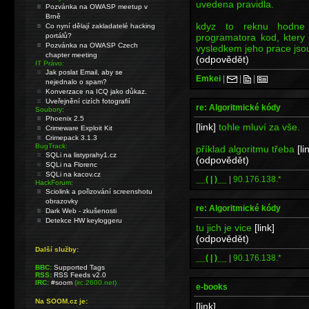
uvedena pravidla.
Pozvánka na OWASP meetup v
Brně
kdyz to reknu hodne 
Co nyní dělají zakladatelé hacking
programatora kod, ktery 
portálů?
Pozvánka na OWASP Czech
vysledkem jeho prace jsou
chapter meeting
(odpovědět)
IT Právo:
Jak poslat Email, aby se
Emkei
|
|
|
nejednalo o spam?
Konverzace na ICQ jako důkaz.
Uveřejnění cizích fotografií
re: Algoritmické kódy
Soubory:
Phoenix 2.5
[link]
tohle mluví za vše.
Crimeware Exploit Kit
Crimepack 3.1.3
BugTrack:
příklad algoritmu třeba
[li
SQLi na listyprahy1.cz
(odpovědět)
SQLi na Florenc
SQLi na kacov.cz
__( | )__
|
90.176.138.*
HackForum:
Sciolink a pořizování screenshotu
obrazovky
re: Algoritmické kódy
Dark Web - zkušenosti
Detekce HW keyloggeru
tu jich je vice
[link]
(odpovědět)
Další služby:
__( | )__
|
90.176.138.*
BBC:
Supported Tags
RSS:
RSS Feeds v2.0
IRC:
#soom
(irc.2600.net)
e-books
Na SOOM.cz je:
[link]