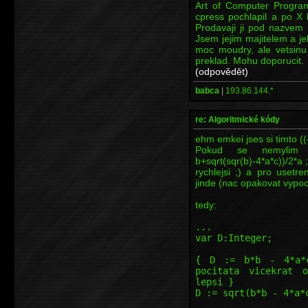
Art of Computer Progra
cpress pochlapil a po X 
Prodavaji ji pod nazvem
Jsem jejim majitelem a jel
moc moudry, ale vetsinu 
preklad. Mohu doporucit.
(odpovědět)
babca
|
193.86.144.*
re: Algoritmické kódy
ehm emkei jses si timto ((-
Pokud se nemylim
b+sqrt(sqr(b)-4*a*c))/2*a ;
rychlejsi ;) a pro usetre
jinde (nac opakovat vypoc
tedy:
...
var D:Integer;
{ D := b*b - 4*a*c
pocitata vicekrat 
lepsi }
D := sqrt(b*b - 4*a*