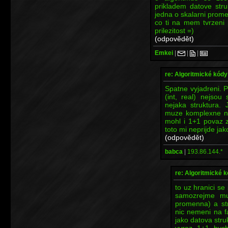
prikladem datove stru
jedna o skalarni prom
co ti na mem tvrzeni p
prilezitost =)
(odpovědět)
Emkei
|
|
|
re: Algoritmické kódy
Spatne vyjadreni. P
(int, real) nejsou 
nejaka struktura.
muze komplexne na
mohl i 1+1 povaz za
toto mi neprijde ja
(odpovědět)
babca
|
193.86.144.*
re: Algoritmické 
to uz hranici s
samozrejme mu
promenna) a str
nic nemeni na f
jako datova stru
vyraz 1+1 byc