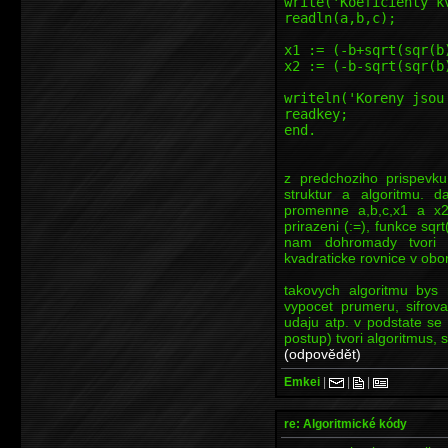
write('Koeficienty k
readln(a,b,c);
x1 := (-b+sqrt(sqr(b
x2 := (-b-sqrt(sqr(b
writeln('Koreny jsou
readkey;
end.
z predchoziho prispevk
struktur a algoritmu. d
promenne a,b,c,x1 a x2,
prirazeni (:=), funkce sqrt
nam dohromady tvor
kvadraticke rovnice v obor
takovych algoritmu bys 
vypocet prumeru, sifrova
udaju atp. v podstate se 
postup) tvori algoritmus, 
(odpovědět)
Emkei
|
|
|
re: Algoritmické kódy