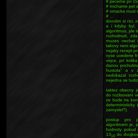
# peceme pri 1
# michame pet a
# omacka musi m
# ...
dovolim si rici,
a i kdyby byl, 
algoritmus, jde 
rozhodnuti, zd
muzes nechat n
takovy neni algo
nejaky recept pr
vyse uvedene fr
vejce, pri koli
danou pochutinu
hustota" a v 
nedokazal rozh
nejedna se tudiz
taktez obecny j
do rozlisovani v
ze bude na konc
deterministicky
zamyslel?).
postup pro p
algoritmem je, 
hodnoty. pokud 
13
do dvojkov
10