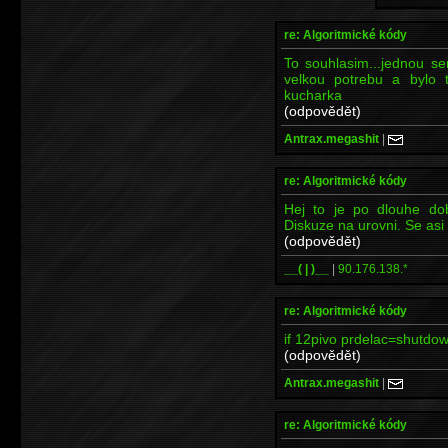
re: Algoritmické kódy
To souhlasim...jednou se
velkou potrebu a bylo t
kucharka
(odpovědět)
Antrax.megashit
|
re: Algoritmické kódy
Hej to je po dlouhe do
Diskuze na urovni. Se asi
(odpovědět)
__( | )__
|
90.176.138.*
re: Algoritmické kódy
if 12pivo prdelac=shutdo
(odpovědět)
Antrax.megashit
|
re: Algoritmické kódy