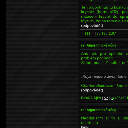
Ten algoritmus tu kostku
krychle (horní kříž), p
nataceni krychli do spr
Myslim, ze na tom nic sloz
(odpovědět)
__( | )__
|
85.195.119.*
re: Algoritmické kódy
Ano, ale pro uplneho z
problem pochopit.
Si tam pouzil Z-buffer, ne?
----------
Když nejde o život, tak o
Charles Bukowski - kdo zna
(odpovědět)
BabCA SjEs
|
|
406452
re: Algoritmické kódy
Neodpusitm si to a ud
usertextu:
[link]