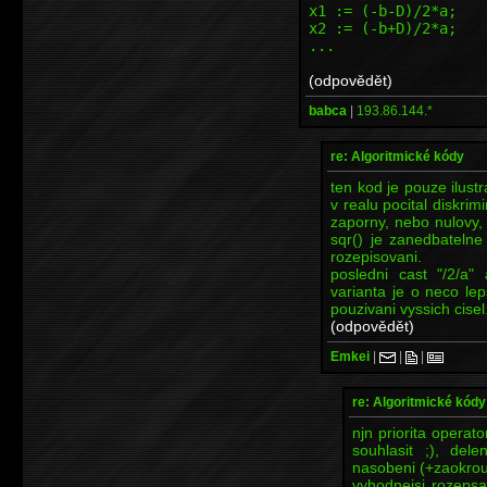
x1 := (-b-D)/2*a;
x2 := (-b+D)/2*a;
...
(odpovědět)
babca
|
193.86.144.*
re: Algoritmické kódy
ten kod je pouze ilus
v realu pocital diskrimi
zaporny, nebo nulovy, 
sqr() je zanedbatelne
rozepisovani.
posledni cast "/2/a" 
varianta je o neco lep
pouzivani vyssich cisel
(odpovědět)
Emkei
|
|
|
re: Algoritmické kódy
njn priorita operato
souhlasit ;), del
nasobeni (+zaokrou
vyhodnejsi rozepsat