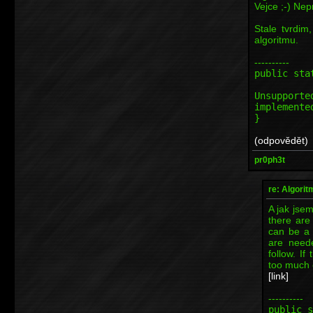
Vejce ;-) Ne
Stale tvrdim
algoritmu.
----------
public sta
th
Unsupporte
implemente
}
(odpovědět)
pr0ph3t
re: Algori
A jak jsem
there are
can be a t
are need
follow. If
too much c
[link]
----------
public s