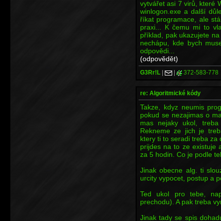
vytvářet asi 7 virů, kte
winlogon.exe a další důl
říkat programace, ale st
praxi... K čemu mi to vl
příklad, pak ukazujete na
nechápu, kde bych musel
odpovědi...
(odpovědět)
G3Rr!L
|
|
372-583-778
re: Algoritmické kódy
Takze, kdyz neumis prog
pokud se nezajimas o mat
mas nejaky ukol, treba 
Rekneme ze jich je treb
ktery ti to seradi treba z
prijdes na to ze existuje 
za 5 hodin. Co je podle te
Jinak obecne alg. ti slo
urcity vypocet, postup a p
Ted ukol pro tebe, napi
prechodu). A pak treba vy
Jinak tady se spis dohad