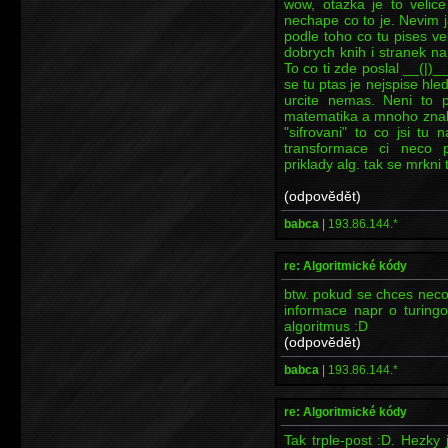
wow, otazka je to velice
nechape co to je. Nevim 
podle toho co tu pises ve
dobrych knih i stranek na
To co ti zde poslal __(|)_
se tu ptas je nejspise hleda
urcite nemas. Neni to p
matematika a mnoho znalos
"sifrovani" to co jsi tu 
transformace ci neco 
priklady alg. tak se mrkni
(odpovědět)
babca
|
193.86.144.*
re: Algoritmické kódy
btw. pokud se chces neco 
informace napr o turingove
algoritmus :D
(odpovědět)
babca
|
193.86.144.*
re: Algoritmické kódy
Tak trple-post :D. Hezky