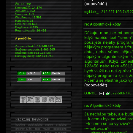
(odpovědět)
Článků:
991
Komentářů:
14 274
Aktualit:
1 862
sg11.tk_
|
212.227.103.74/127
Souborů:
151
WebForum:
49 501
Hardware:
38
re: Algoritmické kódy
Diskuze:
20 632
BugTrack:
4 415
Reg. uživatelů:
16 426
Děkuju, moc jste mi pomo
když napíšu text "simon"
A proběhlo:
použijete nějaký program,
nějakým programem šifruj
Zobraz. článků:
18 248 622
Staženo souborů:
1 463 505
data, nebo vůbec nějak
Staženo dat:
964 137
MB
nějakým algoritmickým
Přístupy (hits):
232 671 756
algoritmus? Když zahes
123456 nebo také 456123
bych vložit na net zprávu
nějaký program a zjistí, ž
k čemu se vlastně jako vy
(odpovědět)
G3Rr!L
|
|
372-583-778
re: Algoritmické kódy
Já nechápu tebe, ale budiž
-+k cemu byx pouzival p
Hacking keywords
-+k cemu se co vyuziva?
hacking
webhacking exploit cracking
-+--sifrovani?
programování fake mailer lockpicking
-+--sifrovaci algoritmy?
bumpkey anonymity heslo password