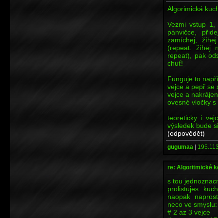
Algorimická kuc
Vezmi vstup 1,
pánvičce, přid
zamíchej, žíh
(repeat: žíhej 
repeat), pak od
chuť!
Funguje to napří
vejce a pepř se 
vejce a nakráje
ovesné vločky s
teoreticky i ve
výsledek bude si
(odpovědět)
gugumaa
|
195.113
re: Algoritmické 
s tou jednoznacn
prolistujes kuc
naopak naprost
neco ve smyslu:
# 2 az 3 vejce