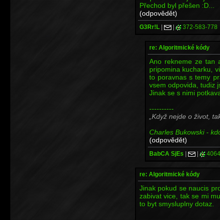
Přechod byl přešen :D...
(odpovědět)
G3Rr!L
|
|
372-583-778
re: Algoritmické kódy
Ano rekneme ze tan a
pripomina kucharku, vi
to poravnas s temy pravi
vsem odpovida, tudiz jsi
Jinak se s nimi potkav
----------
Když nejde o život, ta
Charles Bukowski - kdo 
(odpovědět)
BabCA SjEs
|
|
4064
re: Algoritmické kódy
Jinak pokud se naucis pr
zabivat vice, tak se mi m
to byt smysluplny dotaz.
----------