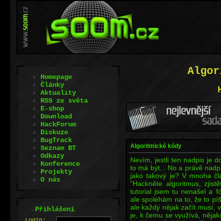
Algor
Homepage
Články
Aktuality
RSS ze světa
E-shop
Download
HackForum
Diskuze
BugTrack
Algoritmické kódy
Seznam BT
Odkazy
Nevím, jestli ten nadpis je d
Konference
to má být... No a právě nadpi
Projekty
jako takový je? V mnoha člá
O nás
"Hackněte algoritmus, zjist
tutorial jsem tu nenašel a 
ale spoléhám na to, že to píš
ale každý nějak začít musí, v
.
Přihlášení
je, k čemu se využívá, nějakou
L
o
gin: