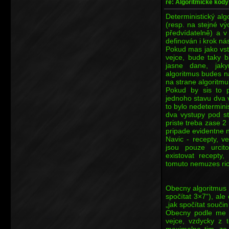
re: Algoritmické kódy
Deterministický alg
(resp. na stejné v
předvídatelně) a 
definován i krok nás
Pokud mas jako vs
vejce, bude taky b
jasne dane, jak
algoritmus budes na
na strane algoritmu
Pokud by sis to p
jednoho stavu dva 
to bylo nedetermini
dva vystupy pod s
priste treba zase 2
pripade evidentne n
Navic - recepty, ve
jsou pouze urcit
existovat recepty,
tomuto nemuzes rict
Obecny algoritmus 
spočítat 3×7“), al
„jak spočítat součin
Obecny podle me j
vejce, vzdycky z 
maximalne tim, ze 