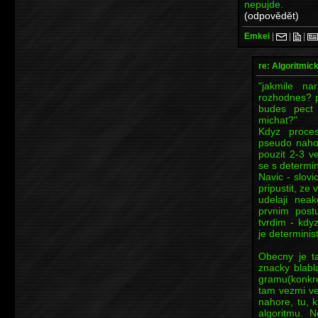
nepujde.
(odpovědět)
Emkei
|
|
|
re: Algoritmic
"jakmile n
rozhodnes? po
budes pect
michat?"
Kdyz proces
pseudo naho
pouzit 2-3 v
se s determin
Navic - slovi
pripustit, ze
udelaji nea
prvnim post
tvrdim - kdy
je determinist
Obecny je t
znacky blabl
gramu(konkr
tam vezmi ve
nahore, tu, k
algoritmu. N