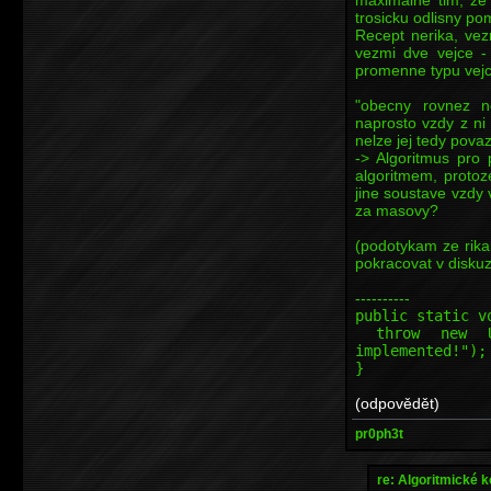
trosicku odlisny pom
Recept nerika, ve
vezmi dve vejce -
promenne typu vejce 
"obecny rovnez n
naprosto vzdy z n
nelze jej tedy pov
-> Algoritmus pro
algoritmem, protoz
jine soustave vzdy
za masovy?
(podotykam ze rika
pokracovat v diskuzi
----------
public static v
throw new Uns
implemented!");
}
(odpovědět)
pr0ph3t
re: Algoritmické 