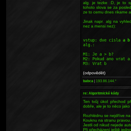
alg. je tezke :D, je to 
tohoto slova se za posled
ze to cemu dnes rikame al
Jinak napr. alg na vyhle
nez a mensi nez):
vstup: dve cisla
a b
alg.:
M1: Je a > b?
M2: Pokud ano vrat a
M3: Vrat b
(odpovědět)
babca
|
193.86.144.*
re: Algoritmické kódy
Ten tvůj úkol přechod př
dobře, ale je to něco jako
Rozhlédnu se nejdříve na 
Kouknu na stranu pravou.
Jestli od nikud nejede aut
Při přecházení ještě jedn