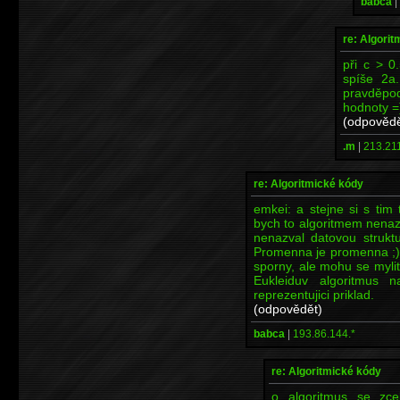
babca
|
re: Algori
při c > 0
spíše 2a
pravděpod
hodnoty =
(odpovědě
.m
|
213.211
re: Algoritmické kódy
emkei: a stejne si s tim
bych to algoritmem nenaz
nenazval datovou struktu
Promenna je promenna ;). 
sporny, ale mohu se mylit
Eukleiduv algoritmus 
reprezentujici priklad.
(odpovědět)
babca
|
193.86.144.*
re: Algoritmické kódy
o algoritmus se zce