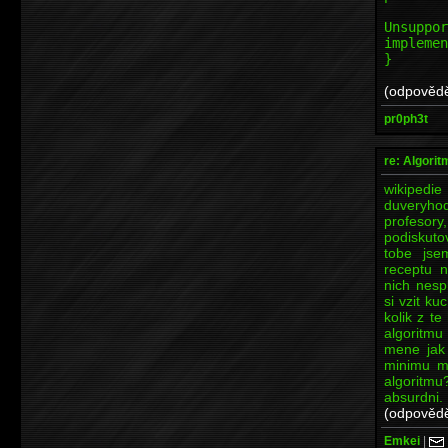
t
Unsuppor
implemen
}
(odpovědě
pr0ph3t
re: Algori
wikipe
duveryho
profesor
podiskuto
tobe jse
receptu 
nich nesp
si vzit ku
kolik z t
algoritmu
mene jak 
minimu ma
algoritmu
absurdni.
(odpovědě
Emkei
|