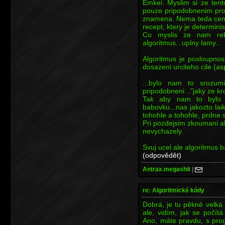
Emkei: Myslim si ze tento
pouze pripodobnenim pro
znamena. Nema teda cenu 
recept, ktery je determinis
Co myslis ze nam rekl
algoritmus...uplny lamy...
Algoritmus je posloupnos
dosazeni urciteho cile (as
...bylo nam to srozum
pripodobneni .."jaky ze kr
Tak aby nam to bylo j
babovku...nas jakozto la
tohohle a tohohle, prdne 
Pri pozdejsim zkoumani a
nevychazely.
Svuj ucel ale algoritmus b
(odpovědět)
Antrax.megashit
|
re: Algoritmické kódy
Dobrá, je tu pěkně velká d
ale, vidím, jak se počít
Ano, máte pravdu, s pro