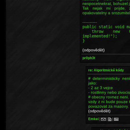
nespocetnekrat, bohuzel j
Tak nejak mi prijde, ze
opakovatelny a srozumitel
----------
public static void m
throw new Unsupp
implemented!");
}
(odpovědět)
pr0ph3t
re: Algoritmické kódy
# deterministicky nen
jako:
- 2 az 3 vejce
- rostlinny nebo zivocis
# obecny rovnez neni.
vzdy z ni bude pouze 
povazovat za masovy.
(odpovědět)
Emkei
|
|
|