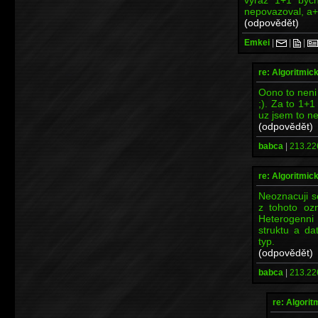
nepovazoval, a+b
(odpovědět)
Emkei
|
|
|
re: Algoritmic
Oono to neni 
;). Za to 1+
uz jsem to nes
(odpovědět)
babca
|
213.22
re: Algoritmic
Neoznacuji s
z tohoto oz
Heterogenni 
struktu a da
typ.
(odpovědět)
babca
|
213.22
re: Algori