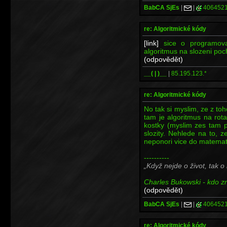
BabCA SjEs
|
|
406452
re: Algoritmické kódy
[link]
sice o programova
algoritmus na slozeni poch
(odpovědět)
__( | )__
|
85.195.123.*
re: Algoritmické kódy
No tak si myslim, ze z t
tam je algoritmus na rota
kostky (myslim zes tam p
slozity. Nehlede na to,
neponori vice do matemati
----------
Když nejde o život, tak o
Charles Bukowski - kdo zna
(odpovědět)
BabCA SjEs
|
|
406452
re: Algoritmické kódy