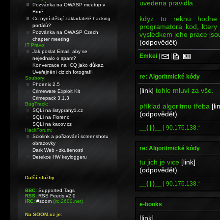
uvedena pravidla.
Pozvánka na OWASP meetup v
Brně
kdyz to reknu hodne 
Co nyní dělají zakladatelé hacking
programatora kod, ktery 
portálů?
Pozvánka na OWASP Czech
vysledkem jeho prace jsou
chapter meeting
(odpovědět)
IT Právo:
Jak poslat Email, aby se
Emkei
|
|
|
nejednalo o spam?
Konverzace na ICQ jako důkaz.
Uveřejnění cizích fotografií
re: Algoritmické kódy
Soubory:
Phoenix 2.5
[link]
tohle mluví za vše.
Crimeware Exploit Kit
Crimepack 3.1.3
BugTrack:
příklad algoritmu třeba
[li
SQLi na listyprahy1.cz
(odpovědět)
SQLi na Florenc
SQLi na kacov.cz
__( | )__
|
90.176.138.*
HackForum:
Sciolink a pořizování screenshotu
obrazovky
re: Algoritmické kódy
Dark Web - zkušenosti
Detekce HW keyloggeru
tu jich je vice
[link]
(odpovědět)
Další služby:
__( | )__
|
90.176.138.*
BBC:
Supported Tags
RSS:
RSS Feeds v2.0
IRC:
#soom
(irc.2600.net)
e-books
Na SOOM.cz je:
[link]