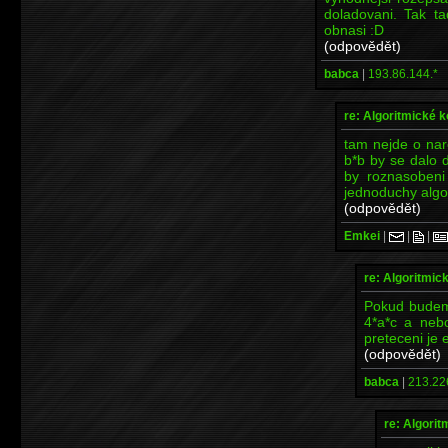
doladovani. Tak t
obnasi :D
(odpovědět)
babca
|
193.86.144.*
re: Algoritmické 
tam nejde o nar
b*b by se dalo d
by roznasobeni
jednoduchy algo
(odpovědět)
Emkei
|
|
|
re: Algoritmic
Pokud budeme
4*a*c a nebo
preteceni je 
(odpovědět)
babca
|
213.22
re: Algori