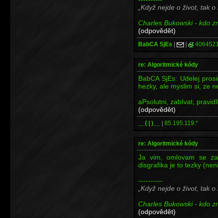
Když nejde o život, tak o
Charles Bukowski - kdo zna
(odpovědět)
BabCA SjEs
|
|
406452
re: Algoritmické kódy
BabCA SjEs: Udelej prosi
hezky, ale myslim si, ze ne
aPsolutni, zabIvat, pravidlI
(odpovědět)
__( | )__
|
85.195.119.*
re: Algoritmické kódy
Ja vim, omlovam se za
disgrafika je to tezky (nen
----------
Když nejde o život, tak o
Charles Bukowski - kdo zna
(odpovědět)