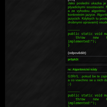
Jako posledni ukazka je
plyadickymi soustavami. N
a ze vyhodou algoritmu
konkretnim jazyce. Algori
jazycich. Kdybych tu pos
drobnymi upravami) vsude
----------
public static void m
throw new Unsupp
implemented!");
}
(odpovědět)
pr0ph3t
re: Algoritmické kódy
G3Rr!L : pokud be te zajim
a co vsechno se u nich da
;-)
----------
public static void m
throw new Unsupp
implemented!");
}