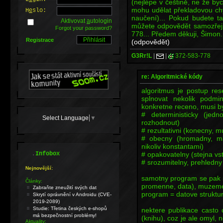
(nejlépe v češtině, ne že by
mohu udělat překladovou ch
H
e
slo:
naučení)... Pokud budete t
Aktivovat
a
utologin
můžete odpovědět samozřej
Forgot your password?
778... Předem děkuji, Šimon.
Registrace
(odpovědět)
G3Rr!L
|
|
372-583-778
re: Algoritmické kódy
algoritmus je postup re
splnovat nekolik podmi
konkretne receno, musi b
# deterministicky (je
Select Language
▼
rozhodnout)
# rezultativni (konecny, mu
# obecny (hromadny, ma
nikoliv konstantami)
.
# opakovatelny (stejna vs
Infobox
# srozumitelny, prehledny
Nejnovější:
samotny program se pak s
Články:
promenne, data), muzeme
Zabraňte zneužití svých dat
program = datove struktur
Skrytí oprávnění v Androidu (CVE-
2019-2089)
Studie: Třetina českých e-shopů
nektere publikace casto 
má bezpečnostní problémy!
(knihu), coz je ale omyl, 
Aktuality: