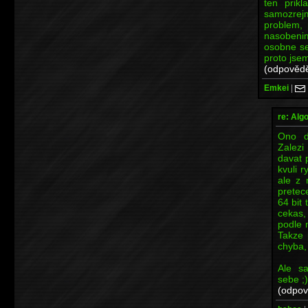
ten prikl
samozrejm
problem, 
nasobeni
osobne se
proto jsem
(odpovědě
Emkei
|
re: Alg
Ono d
Zalezi
davat 
kvuli r
ale z 
pretec
64 bit
cekas,
podle m
Takze 
chyba,
Ale s
sebe ;)
(odpov