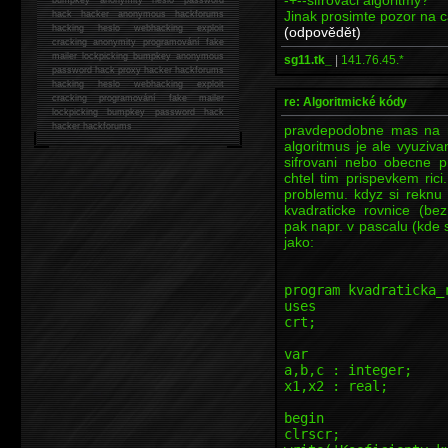
Jinak prosimte pozor na c
hack
hacker anonymous hackforums
hacking
heslo webhacking exploit
(odpovědět)
cracking anonymity programování fake
mailer lockpicking bumpkey anonymous
sg11.tk_
|
141.76.45.*
password hack proxy hacker hackforums
hacking heslo webhacking exploit
cracking programování fake mailer
re: Algoritmické kódy
lockpicking bumpkey password hack
hacker
hackforums
pravdepodobne mas na mys
algoritmus je ale vyuziv
sifrovani nebo obecne p
chtel tim prispevkem ric
problemu. kdyz si reknu 
kvadraticke rovnice (be
pak napr. v pascalu (kde s
jako:
program kvadraticka_
uses
crt;
var
a,b,c : integer;
x1,x2 : real;
begin
clrscr;