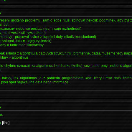
y
 reseni urciteho problemu. sam o sobe musi splnovat nekolik podminek, aby byl 
si byt
ednoznacny, nebot se pocitac neumi sam rozhodnout)
y, musi vest k cili, vysledkum)
asovy - pracovat s vice vstupnimi daty, nikoliv konstantami)
a vstupni data = stejny vysledek)
edny a tudiz modifikovatelny
ak sklada z algoritmu a datovych struktur (mj. promenne, data), muzeme tedy naps
ktury + algoritmus
o chybne oznacuji za algoritmus i kucharku (knihu), coz je ale omyl, nebot o algori
a.
laicky, tak algoritmus je z pohledu programatora kod, ktery urcita data zpra
jsou opet nejaka jina data nebo informace.
y
e.
ba
[link]