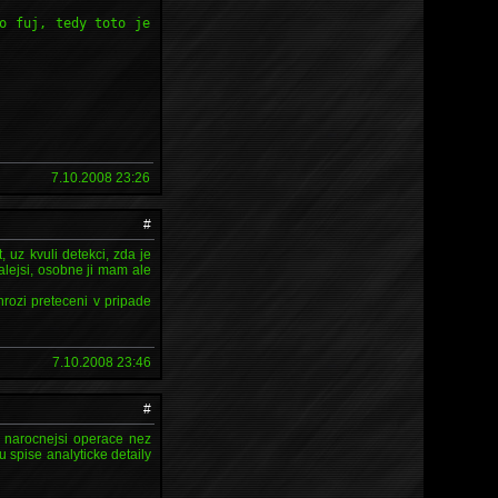
o fuj, tedy toto je
7.10.2008 23:26
#
 uz kvuli detekci, zda je
alejsi, osobne ji mam ale
ehrozi preteceni v pripade
7.10.2008 23:46
#
en narocnejsi operace nez
 spise analyticke detaily