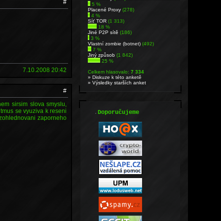
#
5 %
Placené Proxy
(278)
4 %
Síť TOR
(1 313)
18 %
Jiné P2P sítě
(186)
3 %
Vlastní zombie (botnet)
(492)
7 %
Jiný způsob
(1 842)
25 %
7.10.2008 20:42
Celkem hlasovalo:
7 334
» Diskuze k této anketě
» Výsledky starších anket
#
hem sirsim slova smyslu,
itmus se vyuziva k reseni
.
Doporučujeme
z zohlednovani zaporneho