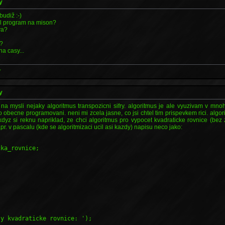
y
budiž :-)
al program na mison?
va?
y?
na casy...
*
y
 mysli nejaky algoritmus transpozicni sifry. algoritmus je ale vyuzivam v mno
o obecne programovani. neni mi zcela jasne, co jsi chtel tim prispevkem rici. algor
dyz si reknu napriklad, ze chci algoritmus pro vypocet kvadraticke rovnice (be
r. v pascalu (kde se algoritmizaci ucil asi kazdy) napisu neco jako:
cka_rovnice;
ty kvadraticke rovnice: ');