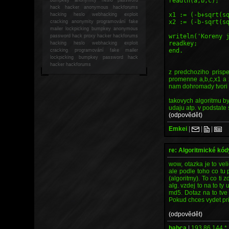
readln(a,b,c);
hack
hacker anonymous hackforums
x1 := (-b+sqrt(s
hacking
heslo webhacking exploit
x2 := (-b-sqrt(s
cracking anonymity programování fake
mailer lockpicking bumpkey anonymous
writeln('Koreny 
password hack proxy hacker hackforums
readkey;
hacking heslo webhacking exploit
end.
cracking programování fake mailer
lockpicking bumpkey password hack
hacker
hackforums
z predchoziho prispe
promenne a,b,c,x1 a x2
nam dohromady tvor
takovych algoritmu by
udaju atp. v podstate 
(odpovědět)
Emkei
|
|
|
re: Algoritmické kód
wow, otazka je to vel
ale podle toho co tu 
(algoritmy). To co ti 
alg. vzdej to na to ty
md5. Dotaz na to tve 
Pokud chces vydet pri
(odpovědět)
babca
|
193.86.144.*