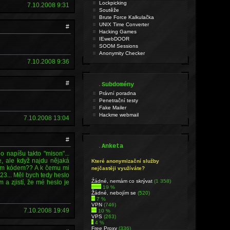
Lockpicking
7.10.2008 9:31
Soutěže
Brute Force Kalkulačka
UNIX Time Converter
#
Hacking Games
IEwebDOOR
SOOM Sessions
Anonymity Checker
7.10.2008 9:36
#
.
Subdomény
Právní poradna
Penetrační testy
Fake Mailer
Hackme webmail
7.10.2008 13:04
#
.
Anketa
 napíšu takto "mison"...
e, ale když najdu nějaká
Které anonymizační služby
kým kódem?? A k čemu mi
nejčastěji využíváte?
3... Měl bych tedy heslo
Źádné, nemám co skrývat
(1 358)
 a zjistí, že mé heslo je
19 %
Žádné, nebojím se
(520)
7 %
VPN
(746)
7.10.2008 19:49
10 %
VPS
(263)
4 %
Free Proxy
(336)