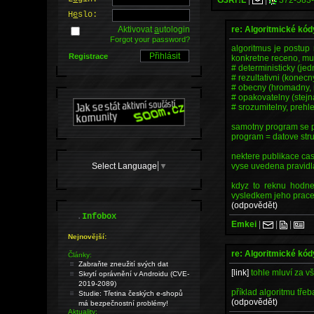
H
e
slo:
re: Algoritmické kód
Aktivovat
a
utologin
Forgot your password?
algoritmus je postup
Registrace
konkretne receno, mu
# deterministicky (j
# rezultativni (konecn
# obecny (hromadny, m
# opakovatelny (stejn
# srozumitelny, prehl
samotny program se p
program = datove stru
nektere publikace cast
Select Language
▼
vyse uvedena pravidl
kdyz to reknu hodne 
vysledkem jeho prace 
(odpovědět)
.
Infobox
Emkei
|
|
|
Nejnovější:
re: Algoritmické kód
Články:
Zabraňte zneužití svých dat
[link]
tohle mluví za vš
Skrytí oprávnění v Androidu (CVE-
2019-2089)
příklad algoritmu tře
Studie: Třetina českých e-shopů
(odpovědět)
má bezpečnostní problémy!
Aktuality: