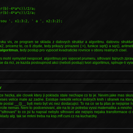
qr(b)-4*a*c))/2/a;
qr(b)-4*a*c))/2/a;
jsou ', x1:3:2, ' a ', x2:3:2);
vku vis, ze program se sklada z datovych struktur a algoritmu. datovou struktu
, pricemz to, co ti zbyde, tedy prikazy prirazeni (:=), funkce sqrt() a sqr(), aritmet
i
algoritmus
, tedy postup pro vypocet kvadraticke rovnice v oboru realnych cisel.
s mohl vymyslet nespocet. algoritmus pro vypocet prumeru, sifrovani tajnych zprav,
se da rici, ze kazda posloupnost akci (neboli postup) tvori algoritmus, splnuje-li vy
y
ice hezka, ale clovek ktery ji poklada stale nechape co to je. Nevim jake mas sk
pises velice male az zadne. Existuje nekolik velice dobrych knih i stranek na kter
zde poslal __(|)__ byti melo byt vic nez dostacujici. To na co se tu ptas je nejspise h
 urcite nemas. Neni to podcenovani, ale na to je potreba vyssi matematika a mnoho z
"sifrovani" to co jsi tu napsal nebylo sifrovani ale nejspis nejaka transformace 
klady alg. tak se mrkni treba na ksp.mff.cuni.cz na kucharzky.