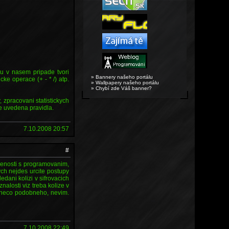
ru v nasem pripade tvori
» Bannery našeho portálu
icke operace (+ - * /) atp.
» Wallpapery našeho portálu
» Chybí zde Váš banner?
 zpracovani statistickych
se uvedena pravidla.
7.10.2008 20:57
#
usenosti s programovanim,
ych nejdes urcite postupy
ledani kolizi v sifrovacich
nalosti viz treba kolize v
ci neco podobneho, nevim.
7.10.2008 22:49