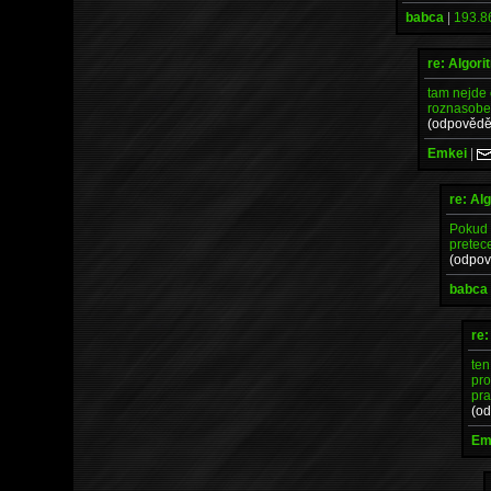
babca
|
193.8
re: Algor
tam nejde 
roznasoben
(odpovědě
Emkei
|
re: Al
Pokud 
pretece
(odpov
babca
re:
ten
pro
pra
(o
Em