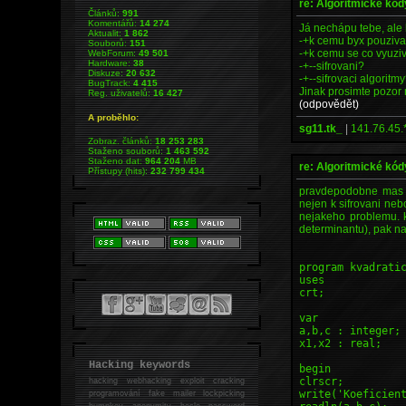
re: Algoritmické kód
Článků:
991
Komentářů:
14 274
Já nechápu tebe, ale 
Aktualit:
1 862
-+k cemu byx pouziv
Souborů:
151
-+k cemu se co vyuzi
WebForum:
49 501
Hardware:
38
-+--sifrovani?
Diskuze:
20 632
-+--sifrovaci algoritm
BugTrack:
4 415
Jinak prosimte pozor 
Reg. uživatelů:
16 427
(odpovědět)
A proběhlo:
sg11.tk_
|
141.76.45.
Zobraz. článků:
18 253 283
Staženo souborů:
1 463 592
Staženo dat:
964 204
MB
re: Algoritmické kód
Přístupy (hits):
232 799 434
pravdepodobne mas na
nejen k sifrovani neb
nejakeho problemu. k
determinantu), pak nap
program kvadrati
uses
crt;
var
a,b,c : integer;
x1,x2 : real;
Hacking keywords
begin
clrscr;
hacking
webhacking exploit cracking
write('Koeficien
programování fake mailer lockpicking
bumpkey anonymity heslo password