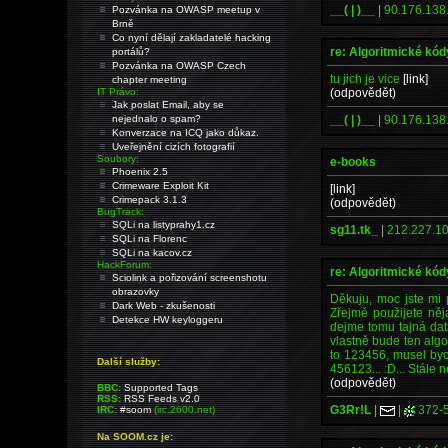
__( | )__
|
90.176.138
Pozvánka na OWASP meetup v
Brně
Co nyní dělají zakladatelé hacking
re: Algoritmické kód
portálů?
Pozvánka na OWASP Czech
tu jich je vice
[link]
chapter meeting
(odpovědět)
IT Právo:
Jak poslat Email, aby se
__( | )__
|
90.176.138
nejednalo o spam?
Konverzace na ICQ jako důkaz.
Uveřejnění cizích fotografií
Soubory:
e-books
Phoenix 2.5
Crimeware Exploit Kit
[link]
Crimepack 3.1.3
(odpovědět)
BugTrack:
SQLi na listyprahy1.cz
sg11.tk_
|
212.227.10
SQLi na Florenc
SQLi na kacov.cz
HackForum:
re: Algoritmické kód
Sciolink a pořizování screenshotu
obrazovky
Děkuju, moc jste mi 
Dark Web - zkušenosti
Zřejmě použijete něj
Detekce HW keyloggeru
dejme tomu tajná da
vlastně bude ten alg
to 123456, musel bych
Další služby:
456123... :D... Stále 
(odpovědět)
BBC:
Supported Tags
RSS:
RSS Feeds v2.0
G3Rr!L
|
|
372-
IRC:
#soom
(irc.2600.net)
Na SOOM.cz je: