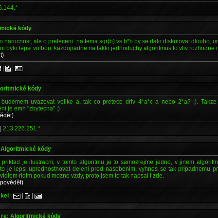
6.144.*
itmické kódy
o narocnost, ale o preteceni. na tema sqr(b) vs b*b by se dalo diskutovat dlouho, u
i bylo lepsi volbou, kazdopadne na takto jednoduchy algoritmus to vliv rozhodne
t)
|
|
goritmické kódy
budemem uvazovat velike a, tak co pretece driv 4*a*c a nebo 2*a? ;). Takze 
ni je emh "zbytecna" ;)
ědět)
|
213.226.251.*
 Algoritmické kódy
 priklad je ilustracni, v tomto algoritmu je to samozrejme jedno, v jinem algori
to je lepsi uprednostnovat deleni pred nasobenim, vyhnes se tak pripadnemu pr
vidlem ridim pokud mozno vzdy, proto jsem to tak napsal i zde.
dpovědět)
kei
|
|
|
re: Algoritmické kódy