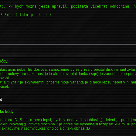
*c; -> bych mozna jeste upravil, pocitata vicekrat odmocninu, n
4*a*c); { toto je ok ;) }
;
;
 kódy
ilustracni, neber ho doslova. samozrejme by se v realu pocital diskriminant zvlast,
nebo nulovy, pro nazornost je to ale irelevantni. funkce sqr() je zanedbatelne pom
ovani.
a" a "/(2*a)" je ekvivalentni, pricemz moje varianta je o neco lepsi, nebot v ni n
cisel.
cké kódy
peratoru :D. S tim o neco lepsi, bych si nedovolil souhlasit ;), deleni je preci j
krouhlovani) ;). Zrovna mocnina 2 je podle me vyhodnejsi rozepsat. Ale to uz jsou
Tak tady mel nazorny dukaz toho co alg. taky obnasi :D