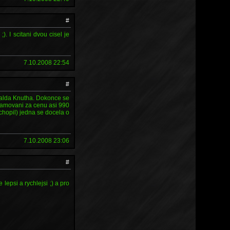
#
. I scitani dvou cisel je
7.10.2008 22:54
#
nalda Knutha. Dokonce se
gramovani za cenu asi 990
ochopil) jedna se docela o
7.10.2008 23:06
#
 lepsi a rychlejsi ;) a pro