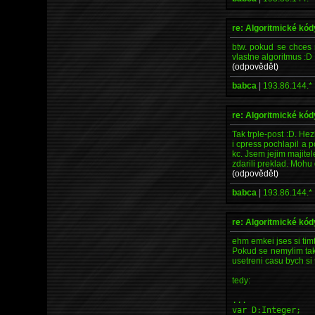
re: Algoritmické kód
btw. pokud se chces n
vlastne algoritmus :D
(odpovědět)
babca
|
193.86.144.*
re: Algoritmické kód
Tak trple-post :D. H
i cpress pochlapil a 
kc. Jsem jejim majitel
zdarili preklad. Mohu 
(odpovědět)
babca
|
193.86.144.*
re: Algoritmické kód
ehm emkei jses si timt
Pokud se nemylim tak b
usetreni casu bych si
tedy:
...
var D:Integer;