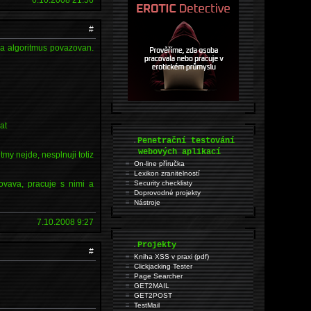
#
za algoritmus povazovan.
at
.
Penetrační testování
webových aplikací
tmy nejde, nesplnuji totiz
On-line příručka
Lexikon zranitelností
covava, pracuje s nimi a
Security checklisty
Doprovodné projekty
Nástroje
7.10.2008 9:27
.
Projekty
#
Kniha XSS v praxi (pdf)
Clickjacking Tester
Page Searcher
GET2MAIL
GET2POST
TestMail