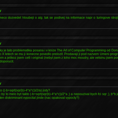
y
eco dozvedet hloubeji o alg. tak se podivej na informace napr o turingove stroji ;)
y
ezky je tato problematika posana i v knize The Art of Computer Programming od Do
po X letech se mu ji konecne povedlo prelozit. Prodavaji ji pod nazvem Umeni pro
em a jelikoz jsem cetl i original (nebyl jsem z toho moc moudry, ale vetsinu jsem p
doporucit.
y
o ((-b+sqrt(sqr(b)-4*a*c))/2/a) jisty?
y to melo byt takto (-b+sqrt(sqr(b)-4*a*c))/2*a ;) a nepouzival bych fci sqr ;), b*b je
 ten diskriminant vypocital jinde (nac opakovat vypocty?)