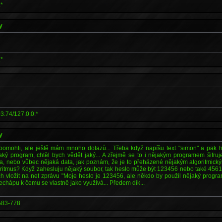
.*
y
.*
3.74/127.0.0.*
y
pomohli, ale ještě mám mnoho dotazů... Třeba když napíšu text "simon" a pak ho
aký program, chtěl bych vědět jaký... A zřejmě se to i nějakým programem šifruj
ta, nebo vůbec nějaká data, jak poznám, že je to přeházené nějakým algoritmic
oritmus? Když zahesluju nějaký soubor, tak heslo může být 123456 nebo také 45612
 vložit na net zprávu "Moje heslo je 123456, ale někdo by použil nějaký program
nechápu k čemu se vlastně jako využívá... Předem dík...
583-778