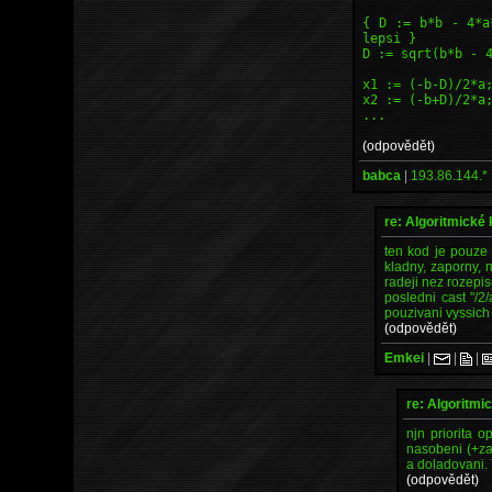
{ D := b*b - 4*a
lepsi }
D := sqrt(b*b - 
x1 := (-b-D)/2*a
x2 := (-b+D)/2*a
...
(odpovědět)
babca
|
193.86.144.*
re: Algoritmické
ten kod je pouze 
kladny, zaporny, 
radeji nez rozepis
posledni cast "/2/
pouzivani vyssich 
(odpovědět)
Emkei
|
|
|
re: Algoritmi
njn priorita o
nasobeni (+zao
a doladovani. 
(odpovědět)