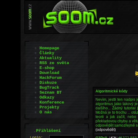
Homepage
Články
Aktuality
RSS ze světa
E-shop
Download
HackForum
Diskuze
BugTrack
Algoritmické kódy
Seznam BT
Odkazy
Nevím, jestli ten nadpis 
Konference
algoritmus jako takový j
Projekty
dalšího... Žádný tutoria
O nás
Možná je to trochu ... otá
teorii a jak začít, neb
překladovou chybu a větu
odpovědět samozřejmě se
(odpovědět)
.
Přihlášení
L
o
gin:
G3Rr!L
|
|
372-583