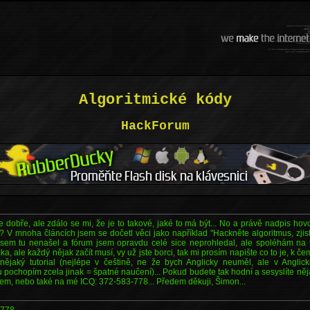
Algoritmické kódy
HackForum
je dobře, ale zdálo se mi, že je to takové, jaké to má být... No a právě nadpis hovo
e? V mnoha článcích jsem se dočetl věci jako například "Hackněte algoritmus, zji
l jsem tu nenašel a fórum jsem opravdu celé sice neprohledal, ale spoléhám na t
zka, ale každý nějak začít musí, vy už jste borci, tak mi prosím napište co to je, k č
o nějaký tutorial (nejlépe v češtině, ne že bych Anglicky neuměl, ale v Angl
 pochopím zcela jinak = špatné naučení)... Pokud budete tak hodní a sesyslíte n
m, nebo také na mé ICQ: 372-583-778... Předem děkuji, Šimon...
-778