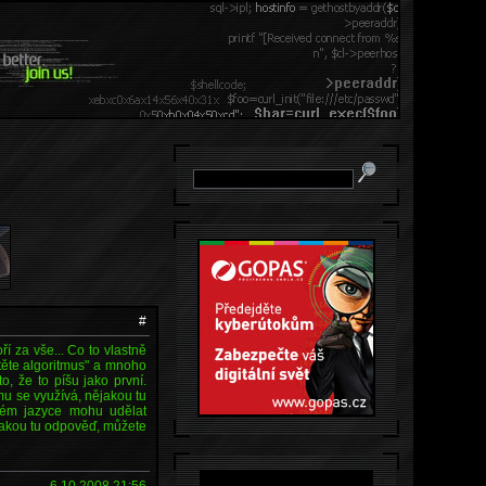
#
ří za vše... Co to vlastně
stěte algoritmus" a mnoho
o, že to píšu jako první.
emu se využívá, nějakou tu
ickém jazyce mohu udělat
ějakou tu odpověď, můžete
6.10.2008 21:56