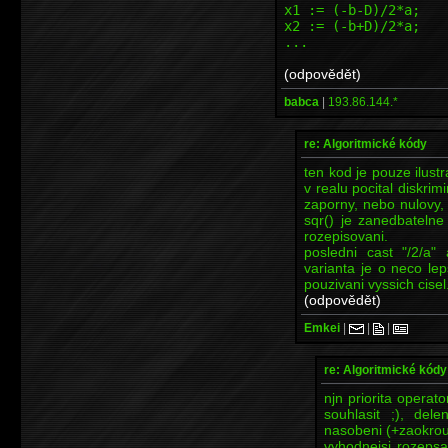
x1 := (-b-D)/2*a;
x2 := (-b+D)/2*a;
...
(odpovědět)
babca
|
193.86.144.*
re: Algoritmické kódy
ten kod je pouze ilus
v realu pocital diskrimi
zaporny, nebo nulovy, 
sqr() je zanedbatelne
rozepisovani.
posledni cast "/2/a" 
varianta je o neco lep
pouzivani vyssich cisel
(odpovědět)
Emkei
|
|
|
re: Algoritmické kódy
njn priorita operato
souhlasit ;), del
nasobeni (+zaokrou
vyhodnejsi rozepsat