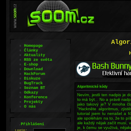
Algor
Homepage
Články
Aktuality
RSS ze světa
E-shop
Download
HackForum
Diskuze
BugTrack
Algoritmické kódy
Seznam BT
Odkazy
Nevím, jestli ten nadpis je d
Konference
to má být... No a právě nadpi
Projekty
jako takový je? V mnoha člá
O nás
"Hackněte algoritmus, zjist
tutorial jsem tu nenašel a 
ale spoléhám na to, že to píš
ale každý nějak začít musí, v
.
Přihlášení
je, k čemu se využívá, nějakou
L
o
gin: