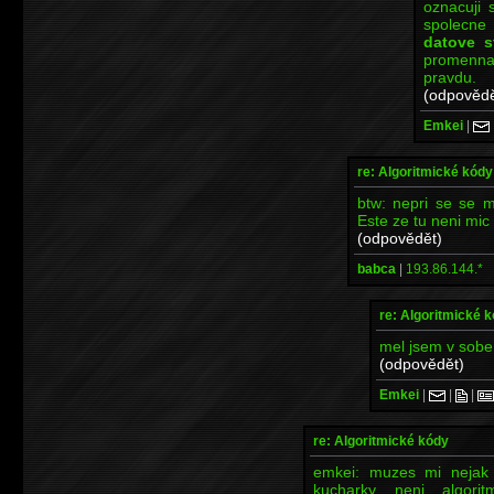
oznacuji 
spolecne 
datove s
promen
pravdu.
(odpovědě
Emkei
|
re: Algoritmické kódy
btw: nepri se se m
Este ze tu neni mic 
(odpovědět)
babca
|
193.86.144.*
re: Algoritmické 
mel jsem v sobe 
(odpovědět)
Emkei
|
|
|
re: Algoritmické kódy
emkei: muzes mi nejak b
kucharky neni algori