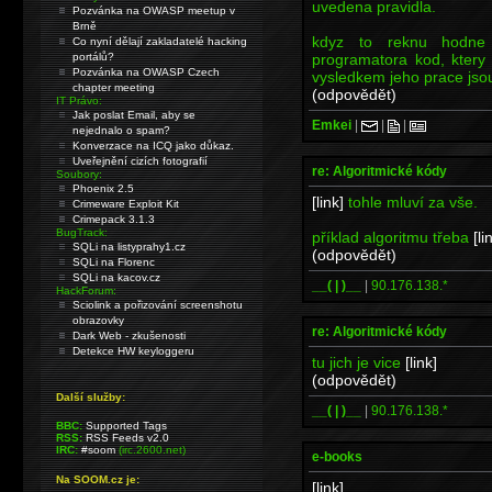
uvedena pravidla.
Pozvánka na OWASP meetup v
Brně
kdyz to reknu hodne 
Co nyní dělají zakladatelé hacking
programatora kod, ktery 
portálů?
Pozvánka na OWASP Czech
vysledkem jeho prace jsou
chapter meeting
(odpovědět)
IT Právo:
Jak poslat Email, aby se
Emkei
|
|
|
nejednalo o spam?
Konverzace na ICQ jako důkaz.
Uveřejnění cizích fotografií
re: Algoritmické kódy
Soubory:
Phoenix 2.5
[link]
tohle mluví za vše.
Crimeware Exploit Kit
Crimepack 3.1.3
BugTrack:
příklad algoritmu třeba
[li
SQLi na listyprahy1.cz
(odpovědět)
SQLi na Florenc
SQLi na kacov.cz
__( | )__
|
90.176.138.*
HackForum:
Sciolink a pořizování screenshotu
obrazovky
re: Algoritmické kódy
Dark Web - zkušenosti
Detekce HW keyloggeru
tu jich je vice
[link]
(odpovědět)
Další služby:
__( | )__
|
90.176.138.*
BBC:
Supported Tags
RSS:
RSS Feeds v2.0
IRC:
#soom
(irc.2600.net)
e-books
Na SOOM.cz je:
[link]