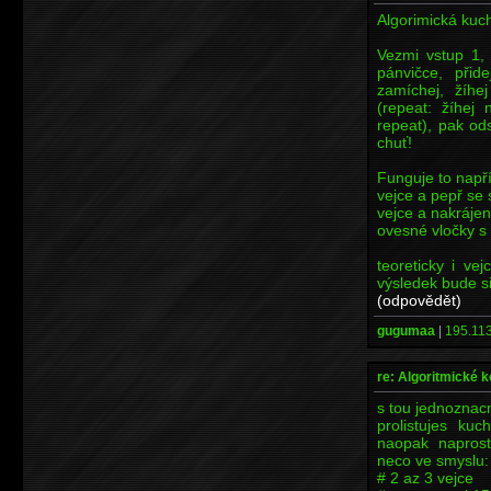
Algorimická kuc
Vezmi vstup 1,
pánvičce, přid
zamíchej, žíh
(repeat: žíhej 
repeat), pak od
chuť!
Funguje to napří
vejce a pepř se 
vejce a nakráje
ovesné vločky s
teoreticky i ve
výsledek bude si
(odpovědět)
gugumaa
|
195.113
re: Algoritmické 
s tou jednoznacn
prolistujes kuc
naopak naprost
neco ve smyslu:
# 2 az 3 vejce