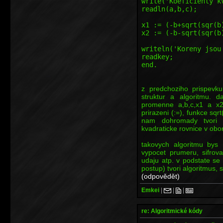
write('Koeficienty k
readln(a,b,c);
x1 := (-b+sqrt(sqr(b
x2 := (-b-sqrt(sqr(b
writeln('Koreny jsou
readkey;
end.
z predchoziho prispevk
struktur a algoritmu. d
promenne a,b,c,x1 a x2,
prirazeni (:=), funkce sqrt
nam dohromady tvor
kvadraticke rovnice v obor
takovych algoritmu bys 
vypocet prumeru, sifrova
udaju atp. v podstate se 
postup) tvori algoritmus, 
(odpovědět)
Emkei
|
|
|
re: Algoritmické kódy