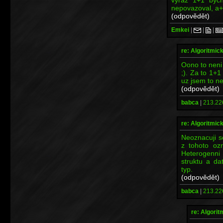
nepovazoval, a+b
(odpovědět)
Emkei
|
|
|
re: Algoritmic
Oono to neni 
;). Za to 1+
uz jsem to nes
(odpovědět)
babca
|
213.22
re: Algoritmic
Neoznacuji s
z tohoto oz
Heterogenni 
struktu a da
typ.
(odpovědět)
babca
|
213.22
re: Algori