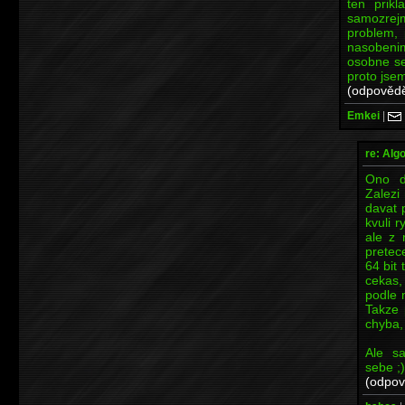
ten prikl
samozrejm
problem, 
nasobeni
osobne se
proto jsem
(odpovědě
Emkei
|
re: Alg
Ono d
Zalezi
davat 
kvuli r
ale z 
pretec
64 bit
cekas,
podle m
Takze 
chyba,
Ale s
sebe ;)
(odpov