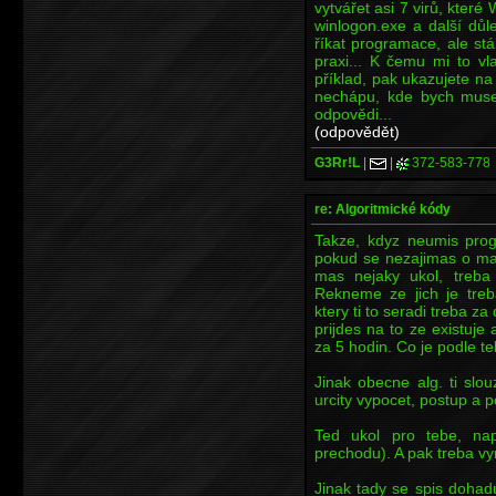
vytvářet asi 7 virů, kte
winlogon.exe a další důl
říkat programace, ale st
praxi... K čemu mi to vl
příklad, pak ukazujete na
nechápu, kde bych musel
odpovědi...
(odpovědět)
G3Rr!L
|
|
372-583-778
re: Algoritmické kódy
Takze, kdyz neumis prog
pokud se nezajimas o mat
mas nejaky ukol, treba 
Rekneme ze jich je treb
ktery ti to seradi treba z
prijdes na to ze existuje 
za 5 hodin. Co je podle te
Jinak obecne alg. ti slo
urcity vypocet, postup a p
Ted ukol pro tebe, napi
prechodu). A pak treba vy
Jinak tady se spis dohad