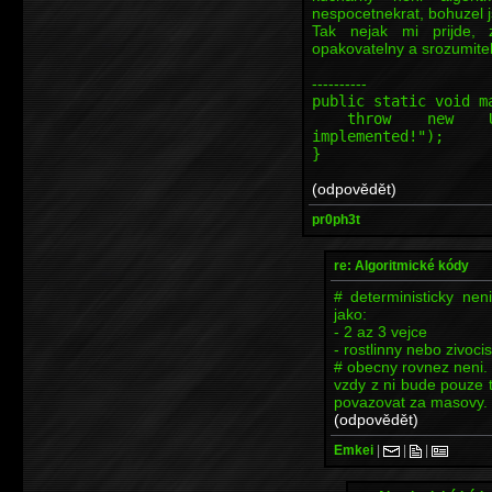
nespocetnekrat, bohuzel j
Tak nejak mi prijde, ze
opakovatelny a srozumitel
----------
public static void m
throw new Unsupp
implemented!");
}
(odpovědět)
pr0ph3t
re: Algoritmické kódy
# deterministicky nen
jako:
- 2 az 3 vejce
- rostlinny nebo zivocis
# obecny rovnez neni.
vzdy z ni bude pouze 
povazovat za masovy.
(odpovědět)
Emkei
|
|
|