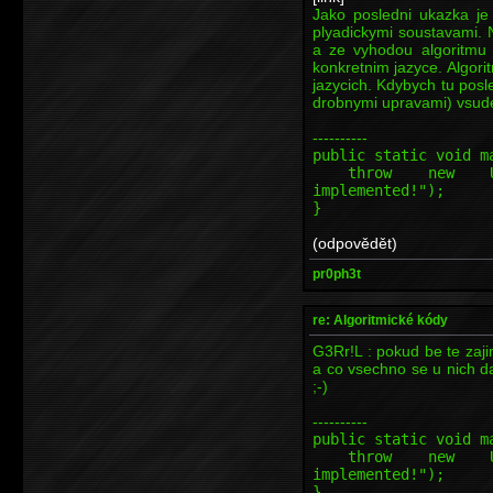
Jako posledni ukazka je
plyadickymi soustavami. N
a ze vyhodou algoritmu
konkretnim jazyce. Algori
jazycich. Kdybych tu pos
drobnymi upravami) vsude
----------
public static void m
throw new Unsupp
implemented!");
}
(odpovědět)
pr0ph3t
re: Algoritmické kódy
G3Rr!L : pokud be te zajim
a co vsechno se u nich da
;-)
----------
public static void m
throw new Unsupp
implemented!");
}