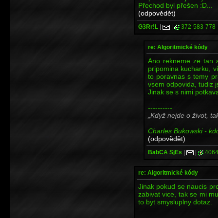
Přechod byl přešen :D...
(odpovědět)
G3Rr!L
|
|
372-583-778
re: Algoritmické kódy
Ano rekneme ze tan a
pripomina kucharku, vi
to poravnas s temy pravi
vsem odpovida, tudiz jsi
Jinak se s nimi potkav
----------
Když nejde o život, ta
Charles Bukowski - kdo 
(odpovědět)
BabCA SjEs
|
|
4064
re: Algoritmické kódy
Jinak pokud se naucis pr
zabivat vice, tak se mi m
to byt smysluplny dotaz.
----------