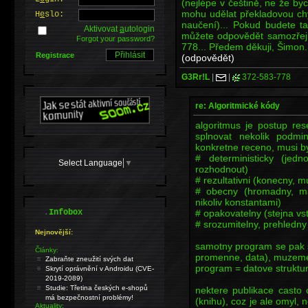
(nejlépe v češtině, ne že by
mohu udělat překladovou ch
H
e
slo:
naučení)... Pokud budete t
Aktivovat
a
utologin
můžete odpovědět samozřej
Forgot your password?
778... Předem děkuji, Šimon.
Registrace
(odpovědět)
G3Rr!L
|
|
372-583-778
re: Algoritmické kódy
algoritmus je postup re
splnovat nekolik podmi
konkretne receno, musi b
# deterministicky (je
Select Language
▼
rozhodnout)
# rezultativni (konecny, mu
# obecny (hromadny, ma
nikoliv konstantami)
.
# opakovatelny (stejna vs
Infobox
# srozumitelny, prehledny
Nejnovější:
samotny program se pak s
Články:
promenne, data), muzeme
Zabraňte zneužití svých dat
program = datove struktur
Skrytí oprávnění v Androidu (CVE-
2019-2089)
Studie: Třetina českých e-shopů
nektere publikace casto 
má bezpečnostní problémy!
(knihu), coz je ale omyl, 
Aktuality: