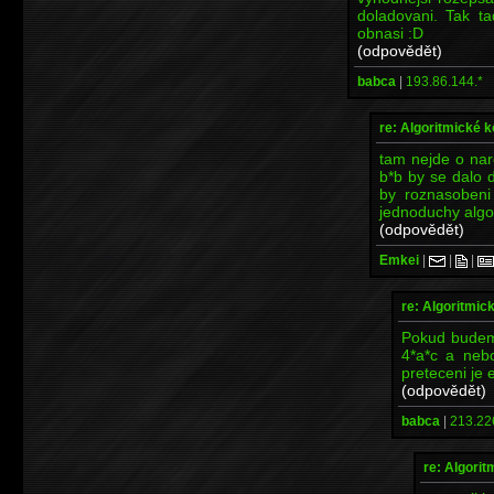
doladovani. Tak t
obnasi :D
(odpovědět)
babca
|
193.86.144.*
re: Algoritmické 
tam nejde o nar
b*b by se dalo d
by roznasobeni
jednoduchy algo
(odpovědět)
Emkei
|
|
|
re: Algoritmic
Pokud budeme
4*a*c a nebo
preteceni je 
(odpovědět)
babca
|
213.22
re: Algori