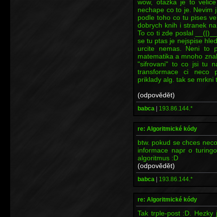
wow, otazka je to velice
nechape co to je. Nevim 
podle toho co tu pises ve
dobrych knih i stranek na
To co ti zde poslal __(|)_
se tu ptas je nejspise hleda
urcite nemas. Neni to p
matematika a mnoho znalos
"sifrovani" to co jsi tu 
transformace ci neco 
priklady alg. tak se mrkni
(odpovědět)
babca
|
193.86.144.*
re: Algoritmické kódy
btw. pokud se chces neco 
informace napr o turingove
algoritmus :D
(odpovědět)
babca
|
193.86.144.*
re: Algoritmické kódy
Tak trple-post :D. Hezky