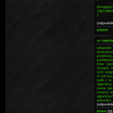
t
Unsuppor
implemen
}
(odpovědě
pr0ph3t
re: Algori
wikipe
duveryho
profesor
podiskuto
tobe jse
receptu 
nich nesp
si vzit ku
kolik z t
algoritmu
mene jak 
minimu ma
algoritmu
absurdni.
(odpovědě
Emkei
|