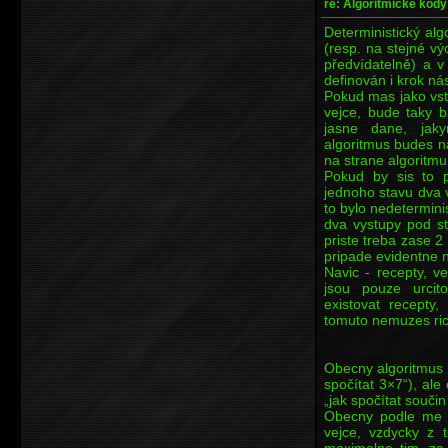
re: Algoritmické kódy
Deterministický alg
(resp. na stejné v
předvídatelně) a 
definován i krok nás
Pokud mas jako vs
vejce, bude taky b
jasne dane, jak
algoritmus budes na
na strane algoritmu
Pokud by sis to p
jednoho stavu dva 
to bylo nedetermini
dva vystupy pod s
priste treba zase 2
pripade evidentne n
Navic - recepty, ve
jsou pouze urcit
existovat recepty,
tomuto nemuzes rict
Obecny algoritmus 
spočítat 3×7“), al
„jak spočítat součin
Obecny podle me j
vejce, vzdycky z 
maximalne tim, ze 