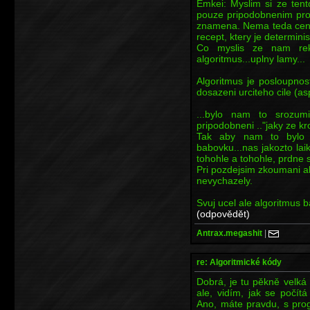
Emkei: Myslim si ze tento
pouze pripodobnenim pro
znamena. Nema teda cenu 
recept, ktery je determinis
Co myslis ze nam rekl
algoritmus...uplny lamy...
Algoritmus je posloupnos
dosazeni urciteho cile (as
...bylo nam to srozum
pripodobneni .."jaky ze kr
Tak aby nam to bylo j
babovku...nas jakozto la
tohohle a tohohle, prdne 
Pri pozdejsim zkoumani a
nevychazely.
Svuj ucel ale algoritmus b
(odpovědět)
Antrax.megashit
|
re: Algoritmické kódy
Dobrá, je tu pěkně velká d
ale, vidím, jak se počít
Ano, máte pravdu, s pro