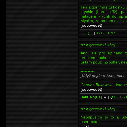
Ten algoritmus tu kostku
krychle (horní kříž), p
nataceni krychli do spr
Myslim, ze na tom nic sloz
(odpovědět)
__( | )__
|
85.195.119.*
re: Algoritmické kódy
Ano, ale pro uplneho z
problem pochopit.
Si tam pouzil Z-buffer, ne?
----------
Když nejde o život, tak o
Charles Bukowski - kdo zna
(odpovědět)
BabCA SjEs
|
|
406452
re: Algoritmické kódy
Neodpusitm si to a ud
usertextu:
[link]