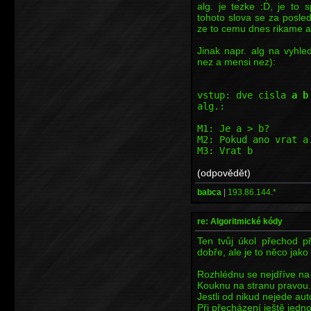
alg. je tezke :D, je to 
tohoto slova se za posled
ze to cemu dnes rikame al
Jinak napr. alg na vyhle
nez a mensi nez):
vstup: dve cisla
a b
alg.:
M1: Je a > b?
M2: Pokud ano vrat a
M3: Vrat b
(odpovědět)
babca
|
193.86.144.*
re: Algoritmické kódy
Ten tvůj úkol přechod př
dobře, ale je to něco jako
Rozhlédnu se nejdříve na 
Kouknu na stranu pravou.
Jestli od nikud nejede aut
Při přecházení ještě jedn