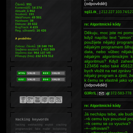
(odpovědět)
Článků:
991
Komentářů:
14 274
Aktualit:
1 862
sg11.tk_
|
212.227.103.74/127
Souborů:
151
WebForum:
49 501
Hardware:
38
re: Algoritmické kódy
Diskuze:
20 632
BugTrack:
4 415
Reg. uživatelů:
16 426
Děkuju, moc jste mi pomo
když napíšu text "simon"
A proběhlo:
použijete nějaký program,
nějakým programem šifruj
Zobraz. článků:
18 248 762
Staženo souborů:
1 463 509
data, nebo vůbec nějak
Staženo dat:
964 137
MB
nějakým algoritmickým
Přístupy (hits):
232 678 512
algoritmus? Když zahes
123456 nebo také 456123
bych vložit na net zprávu
nějaký program a zjistí, ž
k čemu se vlastně jako vy
(odpovědět)
G3Rr!L
|
|
372-583-778
re: Algoritmické kódy
Já nechápu tebe, ale budiž
-+k cemu byx pouzival p
Hacking keywords
-+k cemu se co vyuziva?
hacking
webhacking exploit cracking
-+--sifrovani?
programování fake mailer lockpicking
-+--sifrovaci algoritmy?
bumpkey anonymity heslo password