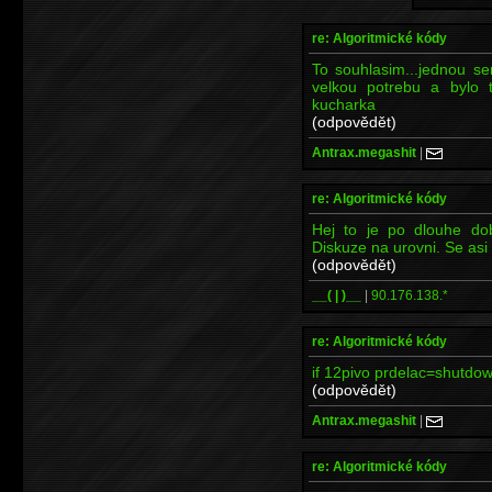
re: Algoritmické kódy
To souhlasim...jednou se
velkou potrebu a bylo t
kucharka
(odpovědět)
Antrax.megashit
|
re: Algoritmické kódy
Hej to je po dlouhe do
Diskuze na urovni. Se asi
(odpovědět)
__( | )__
|
90.176.138.*
re: Algoritmické kódy
if 12pivo prdelac=shutdo
(odpovědět)
Antrax.megashit
|
re: Algoritmické kódy