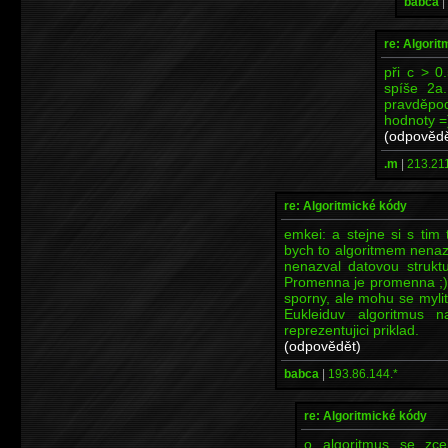
babca
|
re: Algori
při c > 0
spíše 2a
pravděpod
hodnoty =
(odpovědě
.m
|
213.211
re: Algoritmické kódy
emkei: a stejne si s tim
bych to algoritmem nenaz
nenazval datovou struktu
Promenna je promenna ;). 
sporny, ale mohu se mylit
Eukleiduv algoritmus 
reprezentujici priklad.
(odpovědět)
babca
|
193.86.144.*
re: Algoritmické kódy
o algoritmus se zce