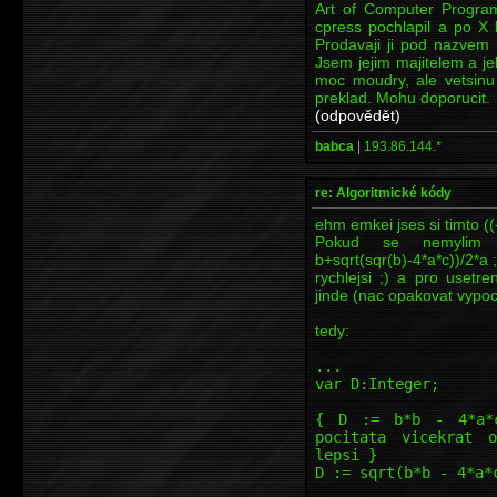
Art of Computer Progra
cpress pochlapil a po X 
Prodavaji ji pod nazvem
Jsem jejim majitelem a jel
moc moudry, ale vetsinu 
preklad. Mohu doporucit.
(odpovědět)
babca
|
193.86.144.*
re: Algoritmické kódy
ehm emkei jses si timto ((-
Pokud se nemylim
b+sqrt(sqr(b)-4*a*c))/2*a ;
rychlejsi ;) a pro usetre
jinde (nac opakovat vypoc
tedy:
...
var D:Integer;
{ D := b*b - 4*a*c
pocitata vicekrat 
lepsi }
D := sqrt(b*b - 4*a*