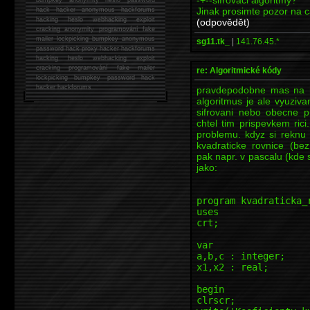
Jinak prosimte pozor na c
hack
hacker anonymous hackforums
hacking
heslo webhacking exploit
(odpovědět)
cracking anonymity programování fake
mailer lockpicking bumpkey anonymous
sg11.tk_
|
141.76.45.*
password hack proxy hacker hackforums
hacking heslo webhacking exploit
cracking programování fake mailer
re: Algoritmické kódy
lockpicking bumpkey password hack
hacker
hackforums
pravdepodobne mas na mys
algoritmus je ale vyuziv
sifrovani nebo obecne p
chtel tim prispevkem ric
problemu. kdyz si reknu 
kvadraticke rovnice (be
pak napr. v pascalu (kde s
jako:
program kvadraticka_
uses
crt;
var
a,b,c : integer;
x1,x2 : real;
begin
clrscr;