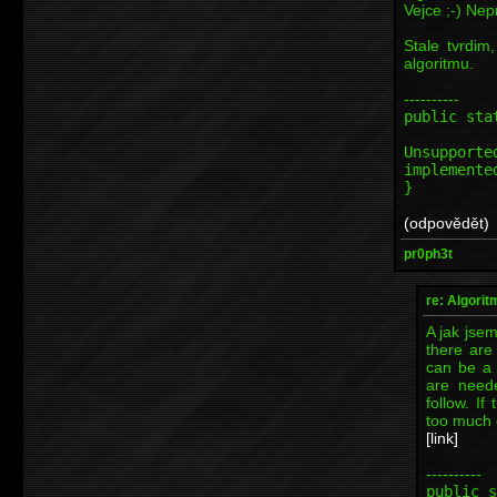
Vejce ;-) Ne
Stale tvrdim
algoritmu.
----------
public sta
th
Unsupporte
implemente
}
(odpovědět)
pr0ph3t
re: Algori
A jak jsem
there are
can be a t
are need
follow. If
too much c
[link]
----------
public s