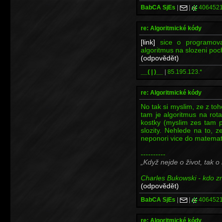
BabCA SjEs
|
|
406452
re: Algoritmické kódy
[link]
sice o programova
algoritmus na slozeni poch
(odpovědět)
__( | )__
|
85.195.123.*
re: Algoritmické kódy
No tak si myslim, ze z t
tam je algoritmus na rota
kostky (myslim zes tam p
slozity. Nehlede na to,
neponori vice do matemati
----------
Když nejde o život, tak o
Charles Bukowski - kdo zna
(odpovědět)
BabCA SjEs
|
|
406452
re: Algoritmické kódy