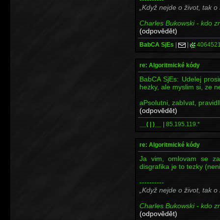
Když nejde o život, tak o
Charles Bukowski - kdo zna
(odpovědět)
BabCA SjEs
|
|
406452
re: Algoritmické kódy
BabCA SjEs: Udelej prosi
hezky, ale myslim si, ze ne
aPsolutni, zabIvat, pravidlI
(odpovědět)
__( | )__
|
85.195.119.*
re: Algoritmické kódy
Ja vim, omlovam se za
disgrafika je to tezky (nen
----------
Když nejde o život, tak o
Charles Bukowski - kdo zna
(odpovědět)