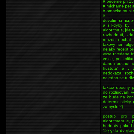
# peceme pri 1
# michame pet a
# omacka musi m
# ...
dovolim si rici,
a i kdyby byl, 
algoritmus, jde 
rozhodnuti, zd
muzes nechat n
takovy neni algo
nejaky recept pr
vyse uvedene fr
vejce, pri koli
danou pochutinu
hustota" a v 
nedokazal rozh
nejedna se tudiz
taktez obecny j
do rozlisovani v
ze bude na konc
deterministicky
zamyslel?).
postup pro p
algoritmem je, 
hodnoty. pokud 
13
do dvojkov
10