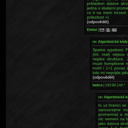
prikladem datove stru
jedna o skalarni prom
co ti na mem tvrzeni p
prilezitost =)
(odpovědět)
Emkei
|
|
|
re: Algoritmické kódy
Spatne vyjadreni. P
(int, real) nejsou 
nejaka struktura.
muze komplexne na
mohl i 1+1 povaz za
toto mi neprijde ja
(odpovědět)
babca
|
193.86.144.*
re: Algoritmické 
to uz hranici s
samozrejme mu
promenna) a str
nic nemeni na f
jako datova stru
vyraz 1+1 byc