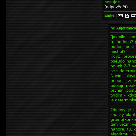
nepujde.
(odpovědět)
Emkei
|
|
|
re: Algoritmic
"jakmile n
rozhodnes? po
budes pect
michat?"
Kdyz proces
pseudo naho
pouzit 2-3 v
se s determin
Navic - slovi
pripustit, ze
udelaji nea
prvnim post
tvrdim - kdy
je determinist
Obecny je t
znacky blabl
gramu(konkr
tam vezmi ve
nahore, tu, k
algoritmu. N