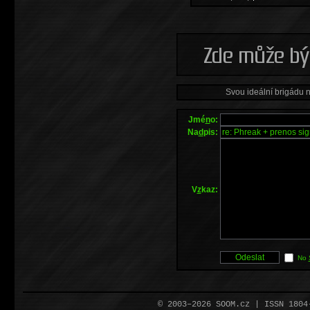
Svou ideální brigádu 
Jmé
n
o:
Na
d
pis:
V
z
kaz:
No
© 2003–2026 SOOM.cz | ISSN 180