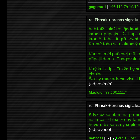
guguma.1
|
195.113.79.10/10.
re: Phreak + prenos signalu..
habitat3: složitost/jedno
kabelu připojíš. Dial up 
kromě toho ti při zvedn
Kromě toho se dialupový 
Kámoš měl pučenej můj m
připojil doma. Fungovalo t
K tý kolizi ip - Takže b
cloning.
Šla by mac adresa zistit 
(odpovědět)
Másloid
|
88.100.111.*
re: Phreak + prenos signalu..
Kdyz uz se ptam na preno
na lince..?Trba ze by ta
hovoru by se vzdy seplo 
(odpovědět)
habitat3
|
|
265181589