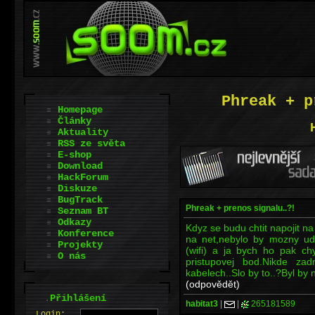
Phreak + p
Homepage
Články
Aktuality
RSS ze světa
E-shop
Download
HackForum
Diskuze
BugTrack
Phreak + prenos signalu..?!
Seznam BT
Odkazy
Kdyz se budu chtit napojit n
Konference
na net,nebylo by mozny ude
Projekty
(wifi) a ja bych ho pak chy
O nás
pristupovej bod.Nikde za
kabelech..Slo by to..?Byl by 
(odpovědět)
.
Přihlášení
habitat3
|
|
265181589
L
o
gin: