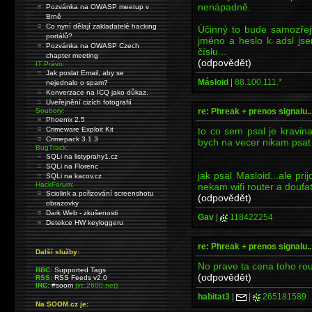
nenápadně.
Pozvánka na OWASP meetup v
Brně
Co nyní dělají zakladatelé hacking
Účinný to bude samozřejm
portálů?
jméno a heslo k adsl js
Pozvánka na OWASP Czech
číslu...
chapter meeting
(odpovědět)
IT Právo:
Jak poslat Email, aby se
Másloid
|
88.100.111.*
nejednalo o spam?
Konverzace na ICQ jako důkaz.
Uveřejnění cizích fotografií
re: Phreak + prenos signalu..
Soubory:
Phoenix 2.5
to co sem psal je kravin
Crimeware Exploit Kit
Crimepack 3.1.3
bych na vecer nikam psat
BugTrack:
SQLi na listyprahy1.cz
SQLi na Florenc
jak psal Masloid...ale pr
SQLi na kacov.cz
HackForum:
nekam wifi router a doufa
Sciolink a pořizování screenshotu
(odpovědět)
obrazovky
Dark Web - zkušenosti
Gav
|
118422254
Detekce HW keyloggeru
re: Phreak + prenos signalu..
Další služby:
No prave ta cena toho routr
BBC:
Supported Tags
(odpovědět)
RSS:
RSS Feeds v2.0
IRC:
#soom
(irc.2600.net)
habitat3
|
|
265181589
Na SOOM.cz je: