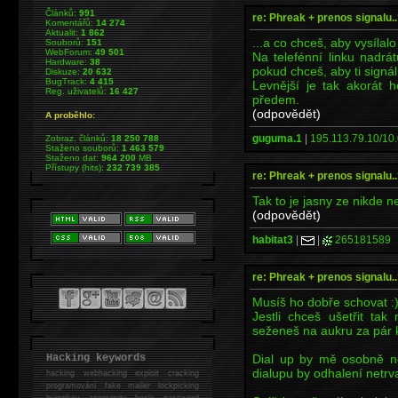
Článků:
991
re: Phreak + prenos signalu..
Komentářů:
14 274
Aktualit:
1 862
...a co chceš, aby vysílalo
Souborů:
151
WebForum:
49 501
Na telefénní linku nadrá
Hardware:
38
pokud chceš, aby ti signál
Diskuze:
20 632
BugTrack:
4 415
Levnější je tak akorát 
Reg. uživatelů:
16 427
předem.
(odpovědět)
A proběhlo:
guguma.1
|
195.113.79.10/10.
Zobraz. článků:
18 250 788
Staženo souborů:
1 463 579
Staženo dat:
964 200
MB
Přístupy (hits):
232 739 385
re: Phreak + prenos signalu..
Tak to je jasny ze nikde n
(odpovědět)
habitat3
|
|
265181589
re: Phreak + prenos signalu..
Musíš ho dobře schovat :
Jestli chceš ušetřit t
seženeš na aukru za pár k
Dial up by mě osobně n
Hacking keywords
dialupu by odhalení netrva
hacking
webhacking exploit cracking
programování fake mailer lockpicking
bumpkey anonymity heslo password