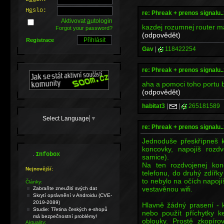
H
e
slo:
re: Phreak + prenos signalu..
Aktivovat
a
utologin
kazdej rozumnej router ma
Forgot your password?
(odpovědět)
Registrace
Gav
|
118422254
re: Phreak + prenos signalu..
aha a pomoci toho portu by
(odpovědět)
habitat3
|
|
265181589
Select Language
▼
re: Phreak + prenos signalu..
Jednoduše přeskřípneš k
koncovky, napojíš roz
.
Infobox
samice).
Na ten rozdvojenej ko
Nejnovější:
telefonu, do druhý zdířk
to nebylo na očích napojí
Články:
vestavěnou wifi.
Zabraňte zneužití svých dat
Skrytí oprávnění v Androidu (CVE-
2019-2089)
Hlavně žádný prasení - 
Studie: Třetina českých e-shopů
nebo použít příchytky k
má bezpečnostní problémy!
oblouky. Prostě zkopíro
Aktuality: