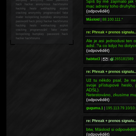
Spíš by mě zajímalo jak v
hack
hacker anonymous hackforums
mac adresy toho druhýho
hacking
heslo webhacking exploit
(odpovědět)
cracking anonymity programování fake
mailer lockpicking bumpkey anonymous
Másloid
|
88.100.111.*
password hack proxy hacker hackforums
hacking heslo webhacking exploit
cracking programování fake mailer
re: Phreak + prenos signalu..
lockpicking bumpkey password hack
hacker
hackforums
Ale je asi jednodusi ten
adsl..?a co kdyz ho dotyc
(odpovědět)
habitat3
|
|
265181589
re: Phreak + prenos signalu..
Už tu někdo psal, že nem
svoje přístupové heslo, 
ADSL).
Netestováno, zkusíme mu 
(odpovědět)
guguma.1
|
195.113.79.10/10.
re: Phreak + prenos signalu..
btw, Másloid si odpovědě
(odpovědět)