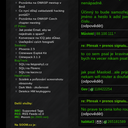
nenápadně.
Pozvánka na OWASP meetup v
Brně
Co nyní dělají zakladatelé hacking
Účinný to bude samozřejm
portálů?
jméno a heslo k adsl js
Pozvánka na OWASP Czech
číslu...
chapter meeting
(odpovědět)
IT Právo:
Jak poslat Email, aby se
Másloid
|
88.100.111.*
nejednalo o spam?
Konverzace na ICQ jako důkaz.
Uveřejnění cizích fotografií
re: Phreak + prenos signalu..
Soubory:
Phoenix 2.5
to co sem psal je kravin
Crimeware Exploit Kit
Crimepack 3.1.3
bych na vecer nikam psat
BugTrack:
SQLi na listyprahy1.cz
SQLi na Florenc
jak psal Masloid...ale pr
SQLi na kacov.cz
HackForum:
nekam wifi router a doufa
Sciolink a pořizování screenshotu
(odpovědět)
obrazovky
Dark Web - zkušenosti
Gav
|
118422254
Detekce HW keyloggeru
re: Phreak + prenos signalu..
Další služby:
No prave ta cena toho routr
BBC:
Supported Tags
(odpovědět)
RSS:
RSS Feeds v2.0
IRC:
#soom
(irc.2600.net)
habitat3
|
|
265181589
Na SOOM.cz je: