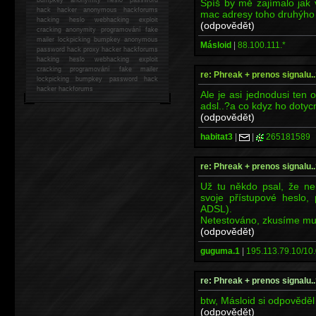
Spíš by mě zajímalo jak v
hack
hacker anonymous hackforums
mac adresy toho druhýho
hacking
heslo webhacking exploit
(odpovědět)
cracking anonymity programování fake
mailer lockpicking bumpkey anonymous
Másloid
|
88.100.111.*
password hack proxy hacker hackforums
hacking heslo webhacking exploit
cracking programování fake mailer
re: Phreak + prenos signalu..
lockpicking bumpkey password hack
hacker
hackforums
Ale je asi jednodusi ten
adsl..?a co kdyz ho dotyc
(odpovědět)
habitat3
|
|
265181589
re: Phreak + prenos signalu..
Už tu někdo psal, že nem
svoje přístupové heslo, 
ADSL).
Netestováno, zkusíme mu 
(odpovědět)
guguma.1
|
195.113.79.10/10.
re: Phreak + prenos signalu..
btw, Másloid si odpovědě
(odpovědět)