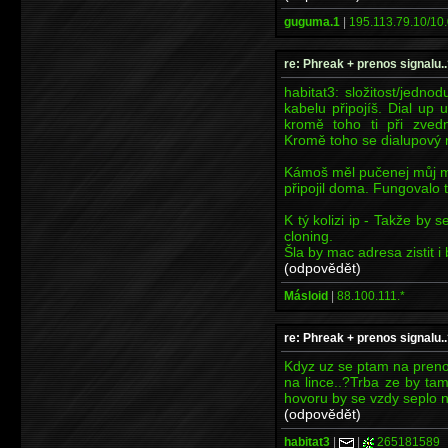
guguma.1
|
195.113.79.10/10.
re: Phreak + prenos signalu..
habitat3: složitost/jedno
kabelu připojíš. Dial up 
kromě toho ti při zvedn
Kromě toho se dialupový 
Kámoš měl pučenej můj m
připojil doma. Fungovalo t
K tý kolizi ip - Takže b
cloning.
Šla by mac adresa zistit 
(odpovědět)
Másloid
|
88.100.111.*
re: Phreak + prenos signalu..
Kdyz uz se ptam na preno
na lince..?Trba ze by ta
hovoru by se vzdy seplo 
(odpovědět)
habitat3
|
|
265181589