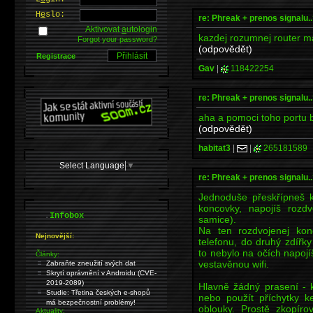
H
e
slo:
re: Phreak + prenos signalu..
Aktivovat
a
utologin
kazdej rozumnej router ma
Forgot your password?
(odpovědět)
Registrace
Gav
|
118422254
re: Phreak + prenos signalu..
aha a pomoci toho portu by
(odpovědět)
habitat3
|
|
265181589
Select Language
▼
re: Phreak + prenos signalu..
Jednoduše přeskřípneš k
koncovky, napojíš roz
.
Infobox
samice).
Na ten rozdvojenej ko
Nejnovější:
telefonu, do druhý zdířk
to nebylo na očích napojí
Články:
vestavěnou wifi.
Zabraňte zneužití svých dat
Skrytí oprávnění v Androidu (CVE-
2019-2089)
Hlavně žádný prasení - 
Studie: Třetina českých e-shopů
nebo použít příchytky k
má bezpečnostní problémy!
oblouky. Prostě zkopíro
Aktuality: