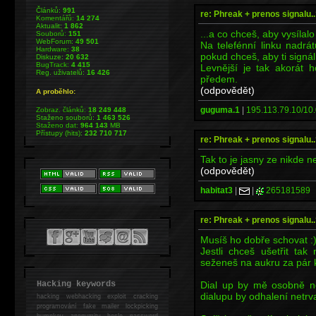
Článků:
991
re: Phreak + prenos signalu..
Komentářů:
14 274
Aktualit:
1 862
...a co chceš, aby vysílalo
Souborů:
151
WebForum:
49 501
Na telefénní linku nadrá
Hardware:
38
pokud chceš, aby ti signál
Diskuze:
20 632
BugTrack:
4 415
Levnější je tak akorát 
Reg. uživatelů:
16 426
předem.
(odpovědět)
A proběhlo:
guguma.1
|
195.113.79.10/10.
Zobraz. článků:
18 249 448
Staženo souborů:
1 463 526
Staženo dat:
964 143
MB
Přístupy (hits):
232 710 717
re: Phreak + prenos signalu..
Tak to je jasny ze nikde n
(odpovědět)
habitat3
|
|
265181589
re: Phreak + prenos signalu..
Musíš ho dobře schovat :
Jestli chceš ušetřit t
seženeš na aukru za pár k
Dial up by mě osobně n
Hacking keywords
dialupu by odhalení netrva
hacking
webhacking exploit cracking
programování fake mailer lockpicking
bumpkey anonymity heslo password