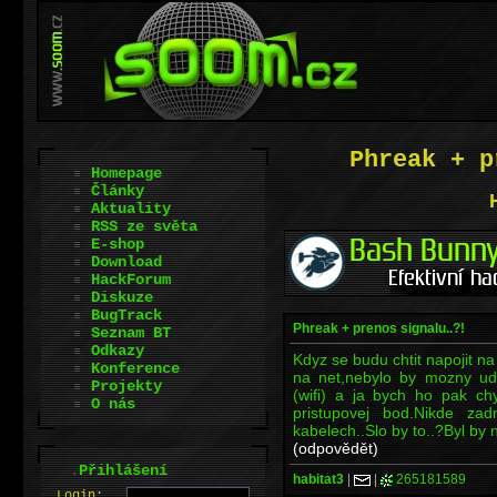
Phreak + p
Homepage
Články
Aktuality
RSS ze světa
E-shop
Download
HackForum
Diskuze
BugTrack
Phreak + prenos signalu..?!
Seznam BT
Odkazy
Kdyz se budu chtit napojit n
Konference
na net,nebylo by mozny ude
Projekty
(wifi) a ja bych ho pak chy
O nás
pristupovej bod.Nikde za
kabelech..Slo by to..?Byl by 
(odpovědět)
.
Přihlášení
habitat3
|
|
265181589
L
o
gin: