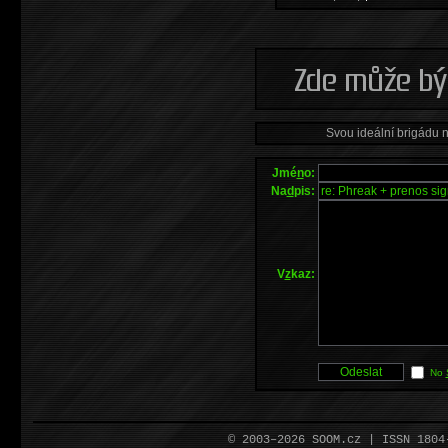
Svou ideální brigádu 
Jmé
n
o:
Na
d
pis:
V
z
kaz:
No
© 2003–2026 SOOM.cz | ISSN 180