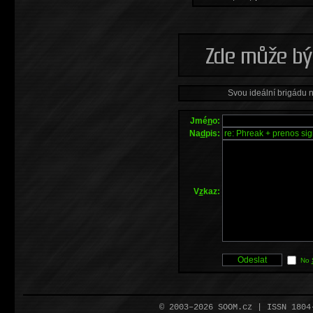
Svou ideální brigádu 
Jmé
n
o:
Na
d
pis:
V
z
kaz:
No
© 2003–2026 SOOM.cz | ISSN 180