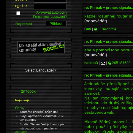
H
e
slo:
re: Phreak + prenos signalu..
Aktivovat
a
utologin
kazdej rozumnej router ma
Forgot your password?
(odpovědět)
Registrace
Gav
|
118422254
re: Phreak + prenos signalu..
aha a pomoci toho portu by
(odpovědět)
habitat3
|
|
265181589
Select Language
▼
re: Phreak + prenos signalu..
Jednoduše přeskřípneš k
koncovky, napojíš roz
.
Infobox
samice).
Na ten rozdvojenej ko
Nejnovější:
telefonu, do druhý zdířk
to nebylo na očích napojí
Články:
vestavěnou wifi.
Zabraňte zneužití svých dat
Skrytí oprávnění v Androidu (CVE-
2019-2089)
Hlavně žádný prasení - 
Studie: Třetina českých e-shopů
nebo použít příchytky k
má bezpečnostní problémy!
oblouky. Prostě zkopíro
Aktuality: