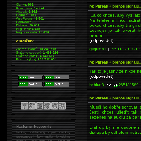
Článků:
991
re: Phreak + prenos signalu..
Komentářů:
14 274
Aktualit:
1 862
...a co chceš, aby vysílalo
Souborů:
151
WebForum:
49 501
Na telefénní linku nadrá
Hardware:
38
pokud chceš, aby ti signál
Diskuze:
20 632
BugTrack:
4 415
Levnější je tak akorát 
Reg. uživatelů:
16 426
předem.
(odpovědět)
A proběhlo:
guguma.1
|
195.113.79.10/10.
Zobraz. článků:
18 249 515
Staženo souborů:
1 463 526
Staženo dat:
964 143
MB
Přístupy (hits):
232 712 654
re: Phreak + prenos signalu..
Tak to je jasny ze nikde n
(odpovědět)
habitat3
|
|
265181589
re: Phreak + prenos signalu..
Musíš ho dobře schovat :
Jestli chceš ušetřit t
seženeš na aukru za pár k
Dial up by mě osobně n
Hacking keywords
dialupu by odhalení netrva
hacking
webhacking exploit cracking
programování fake mailer lockpicking
bumpkey anonymity heslo password