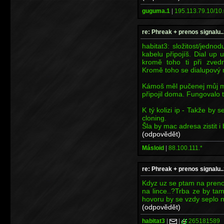
guguma.1
|
195.113.79.10/10.
re: Phreak + prenos signalu..
habitat3: složitost/jedno
kabelu připojíš. Dial up 
kromě toho ti při zvedn
Kromě toho se dialupový 
Kámoš měl pučenej můj m
připojil doma. Fungovalo t
K tý kolizi ip - Takže b
cloning.
Šla by mac adresa zistit 
(odpovědět)
Másloid
|
88.100.111.*
re: Phreak + prenos signalu..
Kdyz uz se ptam na preno
na lince..?Trba ze by ta
hovoru by se vzdy seplo 
(odpovědět)
habitat3
|
|
265181589