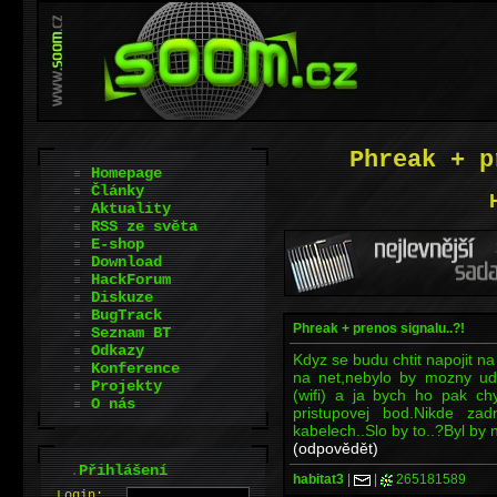
Phreak + p
Homepage
Články
Aktuality
RSS ze světa
E-shop
Download
HackForum
Diskuze
BugTrack
Phreak + prenos signalu..?!
Seznam BT
Odkazy
Kdyz se budu chtit napojit n
Konference
na net,nebylo by mozny ude
Projekty
(wifi) a ja bych ho pak chy
O nás
pristupovej bod.Nikde za
kabelech..Slo by to..?Byl by 
(odpovědět)
.
Přihlášení
habitat3
|
|
265181589
L
o
gin: