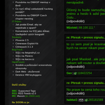
nenápadně.
Pozvánka na OWASP meetup v
Brně
Co nyní dělají zakladatelé hacking
Účinný to bude samozřejm
portálů?
jméno a heslo k adsl js
Pozvánka na OWASP Czech
číslu...
chapter meeting
(odpovědět)
IT Právo:
Jak poslat Email, aby se
Másloid
|
88.100.111.*
nejednalo o spam?
Konverzace na ICQ jako důkaz.
Uveřejnění cizích fotografií
re: Phreak + prenos signalu..
Soubory:
Phoenix 2.5
to co sem psal je kravin
Crimeware Exploit Kit
Crimepack 3.1.3
bych na vecer nikam psat
BugTrack:
SQLi na listyprahy1.cz
SQLi na Florenc
jak psal Masloid...ale pr
SQLi na kacov.cz
HackForum:
nekam wifi router a doufa
Sciolink a pořizování screenshotu
(odpovědět)
obrazovky
Dark Web - zkušenosti
Gav
|
118422254
Detekce HW keyloggeru
re: Phreak + prenos signalu..
Další služby:
No prave ta cena toho routr
BBC:
Supported Tags
(odpovědět)
RSS:
RSS Feeds v2.0
IRC:
#soom
(irc.2600.net)
habitat3
|
|
265181589
Na SOOM.cz je: