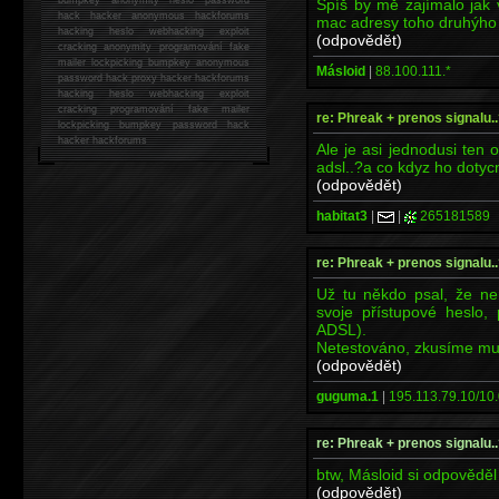
Spíš by mě zajímalo jak v
hack
hacker anonymous hackforums
mac adresy toho druhýho
hacking
heslo webhacking exploit
(odpovědět)
cracking anonymity programování fake
mailer lockpicking bumpkey anonymous
Másloid
|
88.100.111.*
password hack proxy hacker hackforums
hacking heslo webhacking exploit
cracking programování fake mailer
re: Phreak + prenos signalu..
lockpicking bumpkey password hack
hacker
hackforums
Ale je asi jednodusi ten
adsl..?a co kdyz ho dotyc
(odpovědět)
habitat3
|
|
265181589
re: Phreak + prenos signalu..
Už tu někdo psal, že nem
svoje přístupové heslo, 
ADSL).
Netestováno, zkusíme mu 
(odpovědět)
guguma.1
|
195.113.79.10/10.
re: Phreak + prenos signalu..
btw, Másloid si odpovědě
(odpovědět)