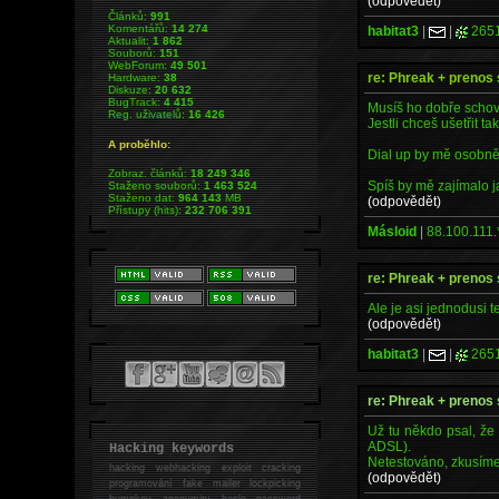
(odpovědět)
Článků:
991
Komentářů:
14 274
habitat3
|
|
265
Aktualit:
1 862
Souborů:
151
WebForum:
49 501
re: Phreak + prenos 
Hardware:
38
Diskuze:
20 632
BugTrack:
4 415
Musíš ho dobře schova
Reg. uživatelů:
16 426
Jestli chceš ušetřit 
A proběhlo:
Dial up by mě osobně 
Zobraz. článků:
18 249 346
Spíš by mě zajímalo j
Staženo souborů:
1 463 524
Staženo dat:
964 143
MB
(odpovědět)
Přístupy (hits):
232 706 391
Másloid
|
88.100.111.
re: Phreak + prenos 
Ale je asi jednodusi 
(odpovědět)
habitat3
|
|
265
re: Phreak + prenos 
Už tu někdo psal, že 
ADSL).
Hacking keywords
Netestováno, zkusíme
hacking
webhacking exploit cracking
(odpovědět)
programování fake mailer lockpicking
bumpkey anonymity heslo password