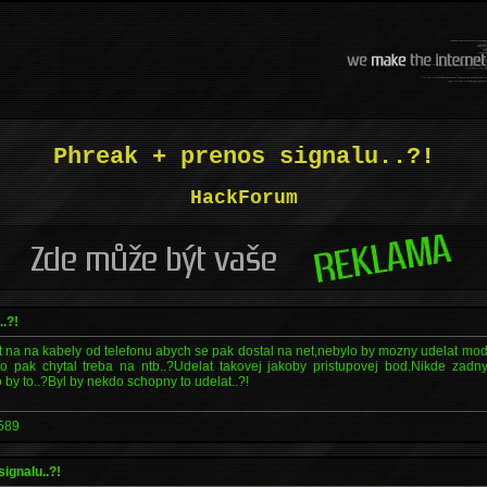
Phreak + prenos signalu..?!
HackForum
.?!
t na na kabely od telefonu abych se pak dostal na net,nebylo by mozny udelat mode
 ho pak chytal treba na ntb..?Udelat takovej jakoby pristupovej bod.Nikde zad
 by to..?Byl by nekdo schopny to udelat..?!
589
signalu..?!