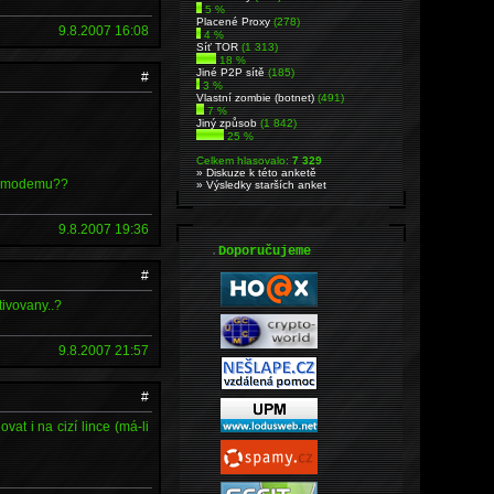
5 %
Placené Proxy
(278)
9.8.2007 16:08
4 %
Síť TOR
(1 313)
18 %
Jiné P2P sítě
(185)
#
3 %
Vlastní zombie (botnet)
(491)
7 %
Jiný způsob
(1 842)
25 %
Celkem hlasovalo:
7 329
» Diskuze k této anketě
ho) modemu??
» Výsledky starších anket
9.8.2007 19:36
.
Doporučujeme
#
tivovany..?
9.8.2007 21:57
#
at i na cizí lince (má-li