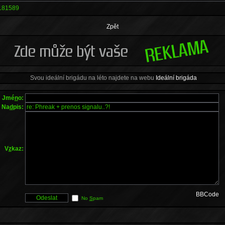
181589
Zpět
Svou ideální brigádu na léto najdete na webu
Ideální brigáda
Jmé
n
o:
Na
d
pis:
V
z
kaz:
BBCode
No
S
pam