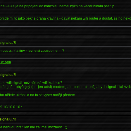
vina - AUX je na pripojeni do konzole...nemel bych na vecer nikam psat ;p
 prijde mi to jako pekne draha kravina - davat nekam wifi router a doufat, ze ho nek
signalu..?!
outru.. :( a jiny - levnejsi zpusob neni..?
181589
signalu..?!
lalo wifi signál, než nějaká wifi krabice?
drátuješ i obyčejný (ne jen adsl) modem, ale pokud chceš, aby ti signál lítal vzd
 ho někde ukrást, a na to se vyser raději předem.
9.10/10.0.10.*
signalu..?!
de nebudu brat.Jen me zajimal moznosti.. ;)