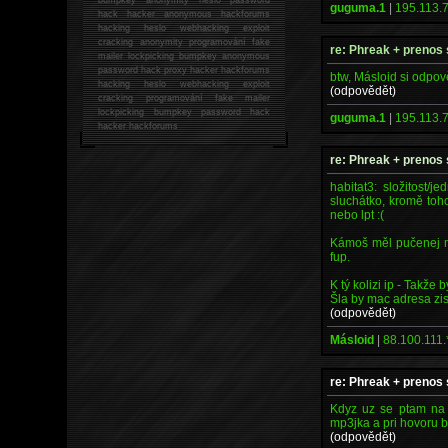
guguma.1
|
195.113.7
hack
hacker anonymous hackforums
hacking
heslo webhacking exploit
cracking anonymity programování fake
re: Phreak + prenos 
mailer lockpicking bumpkey anonymous
password hack proxy hacker hackforums
btw, Másloid si odpo
hacking heslo webhacking exploit
(odpovědět)
cracking programování fake mailer
lockpicking bumpkey password hack
guguma.1
|
195.113.7
hacker
hackforums
re: Phreak + prenos 
habitat3: složitost/
sluchátko, kromě toh
nebo lpt :(
Kámoš měl pučenej mů
fup.
K tý kolizi ip - Takž
Šla by mac adresa zis
(odpovědět)
Másloid
|
88.100.111.
re: Phreak + prenos 
Kdyz uz se ptam na 
mp3jka a pri hovoru b
(odpovědět)