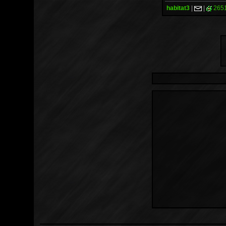
habitat3
|
|
265