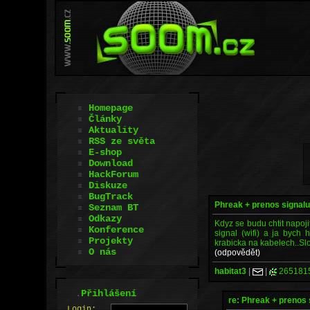
Homepage
Články
Aktuality
RSS ze světa
E-shop
Download
HackForum
Diskuze
BugTrack
Phreak + prenos signalu.
Seznam BT
Odkazy
Kdyz se budu chtit napoji
Konference
signal (wifi) a ja bych
Projekty
krabicka na kabelech..Slo
O nás
(odpovědět)
habitat3
|
|
265181
.
Přihlášení
re: Phreak + prenos 
L
o
gin: