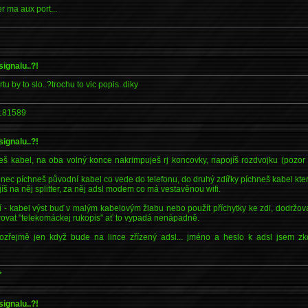
r ma aux port...
signalu..?!
u by to slo..?trochu to vic popis..diky
181589
signalu..?!
š kabel, na oba volný konce nakrimpuješ rj koncovky, napojíš rozdvojku (pozor
nec píchneš původní kabel co vede do telefonu, do druhý zdířky píchneš kabel kt
íš na něj splitter, za něj adsl modem co má vestavěnou wifi.
 - kabel výst buď v malým kabelovým žlabu nebo použít příchytky ke zdi, dodržova
rovat "telekomáckej rukopis" ať to vypadá nenápadně.
zřejmě jen když bude na lince zřízený adsl... jméno a heslo k adsl jsem z
*
signalu..?!