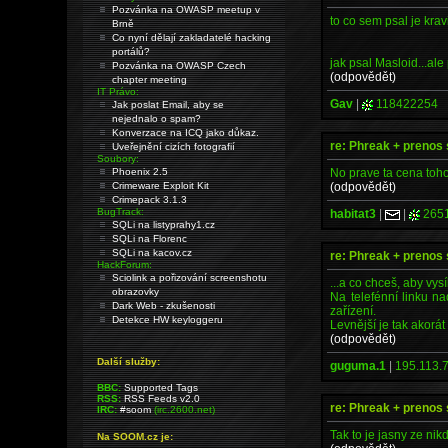
Pozvánka na OWASP meetup v
to co sem psal je kra
Brně
Co nyní dělají zakladatelé hacking
portálů?
jak psal Masloid...ale
Pozvánka na OWASP Czech
(odpovědět)
chapter meeting
IT Právo:
Gav
|
118422254
Jak poslat Email, aby se
nejednalo o spam?
Konverzace na ICQ jako důkaz.
re: Phreak + prenos 
Uveřejnění cizích fotografií
Soubory:
No prave ta cena toho r
Phoenix 2.5
(odpovědět)
Crimeware Exploit Kit
Crimepack 3.1.3
BugTrack:
habitat3
|
|
265
SQLi na listyprahy1.cz
SQLi na Florenc
SQLi na kacov.cz
re: Phreak + prenos 
HackForum:
Sciolink a pořizování screenshotu
...a co chceš, aby vysí
obrazovky
Na telefénní linku na
Dark Web - zkušenosti
zařízení.
Detekce HW keyloggeru
Levnější je tak akorát
(odpovědět)
Další služby:
guguma.1
|
195.113.7
BBC:
Supported Tags
RSS:
RSS Feeds v2.0
re: Phreak + prenos 
IRC:
#soom
(irc.2600.net)
Tak to je jasny ze nik
Na SOOM.cz je: