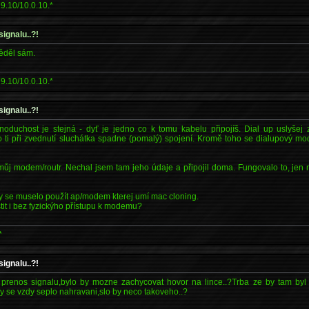
9.10/10.0.10.*
signalu..?!
věděl sám.
9.10/10.0.10.*
signalu..?!
jednoduchost je stejná - dyť je jedno co k tomu kabelu připojíš. Dial up uslyšej
o ti při zvednutí sluchátka spadne (pomalý) spojení. Kromě toho se dialupový m
j modem/routr. Nechal jsem tam jeho údaje a připojil doma. Fungovalo to, jen 
e by se muselo použít ap/modem kterej umí mac cloning.
tit i bez fyzickýho přístupu k modemu?
*
signalu..?!
prenos signalu,bylo by mozne zachycovat hovor na lince..?Trba ze by tam by
y se vzdy seplo nahravani,slo by neco takoveho..?