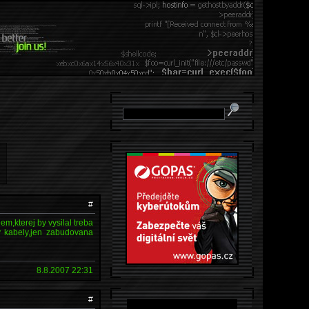
#
m,kterej by vysilal treba
ny kabely,jen zabudovana
8.8.2007 22:31
#