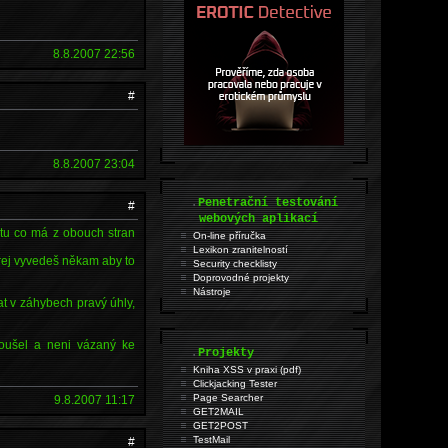
8.8.2007 22:56
#
8.8.2007 23:04
.
Penetrační testování
#
webových aplikací
 tu co má z obouch stran
On-line příručka
Lexikon zranitelností
erej vyvedeš někam aby to
Security checklisty
Doprovodné projekty
Nástroje
t v záhybech pravý úhly,
koušel a neni vázaný ke
.
Projekty
Kniha XSS v praxi (pdf)
Clickjacking Tester
Page Searcher
9.8.2007 11:17
GET2MAIL
GET2POST
TestMail
#