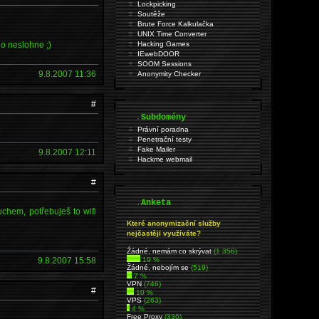
Lockpicking
Soutěže
Brute Force Kalkulačka
UNIX Time Converter
do neslohne ;)
Hacking Games
IEwebDOOR
SOOM Sessions
9.8.2007 11:36
Anonymity Checker
#
.
Subdomény
Právní poradna
Penetrační testy
Fake Mailer
9.8.2007 12:11
Hackme webmail
#
.
Anketa
uchem, potřebuješ to wifi
Které anonymizační služby
nejčastěji využíváte?
Źádné, nemám co skrývat
(1 356)
9.8.2007 15:58
19 %
Žádné, nebojím se
(519)
7 %
VPN
(746)
#
10 %
VPS
(263)
4 %
Free Proxy
(336)