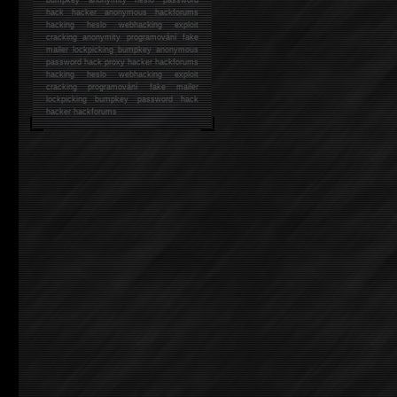
hack
hacker anonymous hackforums
hacking
heslo webhacking exploit
cracking anonymity programování fake
mailer lockpicking bumpkey anonymous
password hack proxy hacker hackforums
hacking heslo webhacking exploit
cracking programování fake mailer
lockpicking bumpkey password hack
hacker
hackforums