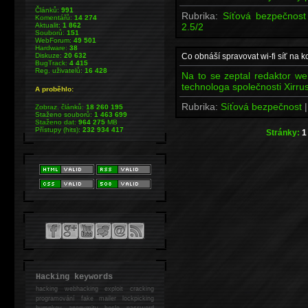
Článků:
991
Rubrika:
Síťová bezpečnos
Komentářů:
14 274
Aktualit:
1 862
2.5/2
Souborů:
151
WebForum:
49 501
Hardware:
38
Diskuze:
20 632
Co obnáší spravovat wi-fi síť na 
BugTrack:
4 415
Reg. uživatelů:
16 428
Na to se zeptal redaktor we
technologa společnosti Xirrus
A proběhlo:
Rubrika:
Síťová bezpečnost
Zobraz. článků:
18 260 195
Staženo souborů:
1 463 699
Staženo dat:
964 275
MB
Přístupy (hits):
232 934 417
Stránky:
1
Hacking keywords
hacking
webhacking exploit cracking
programování fake mailer lockpicking
bumpkey anonymity heslo password