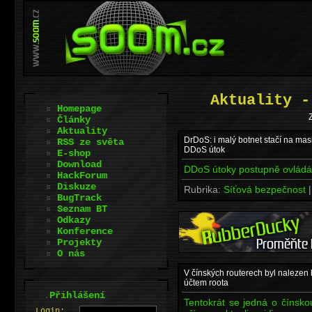
Aktuality -
Homepage
Z
Články
Aktuality
DrDoS: i malý botnet stačí na mas
RSS ze světa
DDoS útok
E-shop
Download
DDoS útoky postupně ovlád
HackForum
Diskuze
Rubrika:
Síťová bezpečnost
BugTrack
Seznam BT
Odkazy
Konference
Projekty
O nás
V čínských routerech byl nalezen
účtem roota
.
Přihlášení
Tentokrát se jedná o čínsk
L
o
gin: