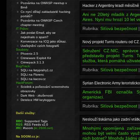
Pozvánka na OWASP meetup v
Hacker z Argentiny kradl měsíčně
Brně
Co nyní dělají zakladatelé hacking
Ani ne 20letý mladík z Arg
portálů?
Aires. Nyní mu hrozí 10 let v
Pozvánka na OWASP Czech
chapter meeting
Rubrika:
Síťová bezpečnost
IT Právo:
Jak poslat Email, aby se
nejednalo o spam?
Konverzace na ICQ jako důkaz.
Nový projekt Turris routeru od CZ
Uveřejnění cizích fotografií
Soubory:
Sdružení CZ.NIC, správce
Phoenix 2.5
představilo projekt Turris. 
Crimeware Exploit Kit
služba, která pomáhá uživat
Crimepack 3.1.3
BugTrack:
Rubrika:
Síťová bezpečnost
SQLi na listyprahy1.cz
SQLi na Florenc
SQLi na kacov.cz
HackForum:
Syrian Electronic Army teroristick
Sciolink a pořizování screenshotu
obrazovky
Americká FBI označila Sy
Dark Web - zkušenosti
organizaci.
Detekce HW keyloggeru
Rubrika:
Síťová bezpečnost
Další služby:
Neslouží tiskárna jako zadní vrátka
BBC:
Supported Tags
RSS:
RSS Feeds v2.0
Mnohými opomíjená zaříze
IRC:
#soom
(irc.2600.net)
mohou být velmi často využi
Na SOOM.cz je:
nich botnet? Mnohdy žádný 