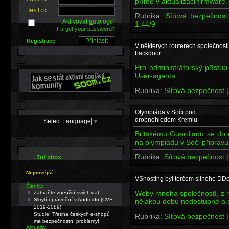
přímo v aktualizaci firmware.
H
e
slo:
Rubrika:
Síťová bezpečnos
Aktivovat
a
utologin
1.44/9
Forgot your password?
Registrace
V některých routerech společnosti
backdoor
Pro administrátorský přístup
User-agenta.
Rubrika:
Síťová bezpečnost
Olympiáda v Soči pod
drobnohledem Kremlu
Select Language
▼
Britskému Guardianu se do 
na olympiádu v Soči připravu
Rubrika:
Síťová bezpečnost
.
Infobox
Nejnovější:
VShosting byl terčem silného DD
Články:
Weby mnoha společností, z n
Zabraňte zneužití svých dat
Skrytí oprávnění v Androidu (CVE-
nějakou dobu nedostupné a 
2019-2089)
Studie: Třetina českých e-shopů
Rubrika:
Síťová bezpečnost
má bezpečnostní problémy!
Aktuality: