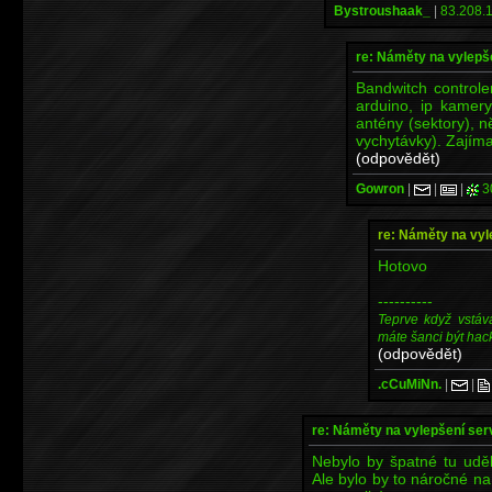
Bystroushaak_
|
83.208.1
re: Náměty na vylep
Bandwitch controler
arduino, ip kamery
antény (sektory), 
vychytávky). Zajím
(odpovědět)
Gowron
|
|
|
3
re: Náměty na vy
Hotovo
----------
Teprve když vstáv
máte šanci být hac
(odpovědět)
.cCuMiNn.
|
|
re: Náměty na vylepšení se
Nebylo by špatné tu uděl
Ale bylo by to náročné na 