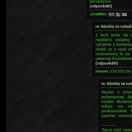
být hackerem.
(odpovědět)
.cCuMiNn.
|
|
|
re: Náměty na vylep
z tech textu na 
nazdarci. soupisy
vytrzene z kontext
nedal uz z vyse z
neznamena to ze s
oskenuji Acunetixe
(odpovědět)
nonono
|
193.200.150.
re: Náměty na vy
Nechci o zmíně
polemizovat. Ja
osobní zkušen
odkaz na web
profesionálně.
uzavřel - minimá
----------
Teprve když vstáv