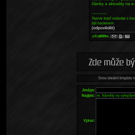
články a aktuality na 
----------
Teprve když vstáváte s ha
být hackerem.
(odpovědět)
.cCuMiNn.
|
|
|
Svou ideální brigádu 
Jmé
n
o:
Na
d
pis:
V
z
kaz: