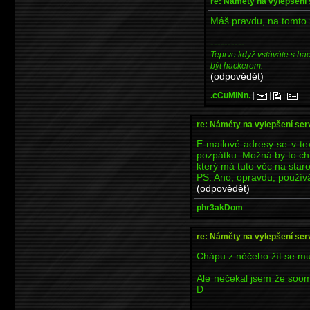
re: Náměty na vylepšení
Máš pravdu, na tomto z
----------
Teprve když vstáváte s ha
být hackerem.
(odpovědět)
.cCuMiNn.
|
|
|
re: Náměty na vylepšení se
E-mailové adresy se v te
pozpátku. Možná by to cht
který má tuto věc na staro
PS. Ano, opravdu, používá
(odpovědět)
phr3akDom
re: Náměty na vylepšení se
Chápu z něčeho žít se mu
Ale nečekal jsem že soo
D