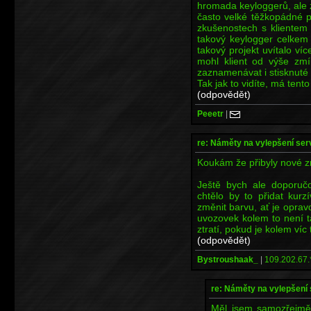
hromada keyloggerů, ale 
často velké těžkopádné p
zkušenostech s klientem 
takový keylogger celkem 
takový projekt uvítalo víc
mohl klient od výše zm
zaznamenávat i stisknuté 
Tak jak to vidíte, má tento
(odpovědět)
Peeetr
|
re: Náměty na vylepšení se
Koukám že přibyly nové zm
Ještě bych ale doporuč
chtělo by to přidat kurz
změnit barvu, ať je opravd
uvozovek kolem to není t
ztratí, pokud je kolem víc 
(odpovědět)
Bystroushaak_
|
109.202.67.
re: Náměty na vylepšení
Měl jsem samozřejmě 