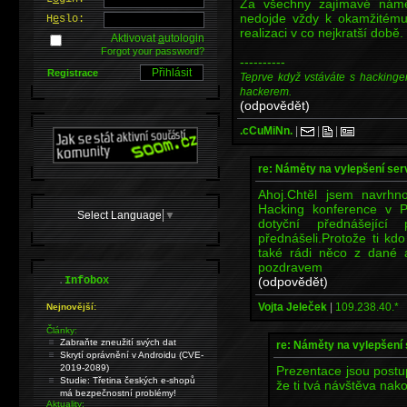
Za všechny zajímavé námě
nedojde vždy k okamžitému
H
e
slo:
realizaci v co nejkratší době.
Aktivovat
a
utologin
Forgot your password?
----------
Registrace
Teprve když vstáváte s hackinge
hackerem.
(odpovědět)
.cCuMiNn.
|
|
|
re: Náměty na vylepšení se
Ahoj.Chtěl jsem navrhn
Hacking konference v P
Select Language
▼
dotyční přednášejíc
přednášeli.Protože ti kd
také rádi něco z dané 
pozdravem
.
(odpovědět)
Infobox
Vojta Jeleček
|
109.238.40.*
Nejnovější:
Články:
Zabraňte zneužití svých dat
re: Náměty na vylepšení
Skrytí oprávnění v Androidu (CVE-
2019-2089)
Prezentace jsou post
Studie: Třetina českých e-shopů
že ti tvá návštěva nak
má bezpečnostní problémy!
Aktuality: