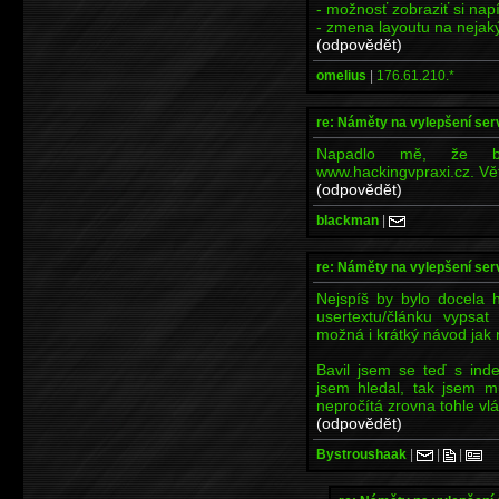
- možnosť zobraziť si nap
- zmena layoutu na nejak
(odpovědět)
omelius
|
176.61.210.*
re: Náměty na vylepšení se
Napadlo mě, že by
www.hackingvpraxi.cz. Větš
(odpovědět)
blackman
|
re: Náměty na vylepšení se
Nejspíš by bylo docela 
usertextu/článku vypsa
možná i krátký návod jak 
Bavil jsem se teď s ind
jsem hledal, tak jsem m
nepročítá zrovna tohle vlá
(odpovědět)
Bystroushaak
|
|
|