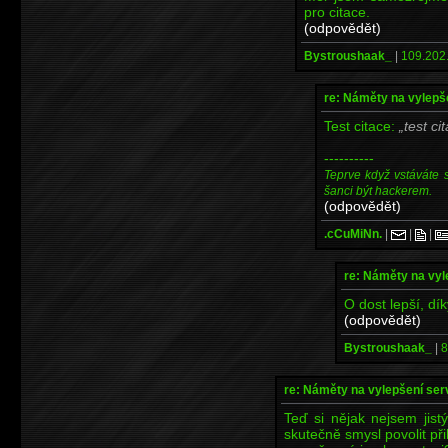
pro citace.
(odpovědět)
Bystroushaak_
|
109.202.
re: Náměty na vylep
Test citace:
test ci
----------
Teprve když vstáváte 
šanci být hackerem.
(odpovědět)
.cCuMiNn.
|
|
|
re: Náměty na vy
O dost lepší, dík
(odpovědět)
Bystroushaak_
|
8
re: Náměty na vylepšení se
Teď si nějak nejsem jistý
skutečně smysl povolit p