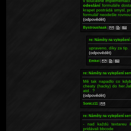
v současné implementaci?
odeslání
formuláře dosta
krapet postrádá smysl, pr
formulář neodešle rovno
(odpovědět)
Bystroushaak
|
|
|
re: Náměty na vylepšení
upraveno, díky za tip.
(odpovědět)
Emkei
|
|
|
re: Náměty na vylepšení se
Mě tak napadlo co kdyb
cheaty (hacky) do her.Ja
atd.. ?
(odpovědět)
Sonicz11
|
re: Náměty na vylepšení se
- nad každú textareu i
pridávali bbcode