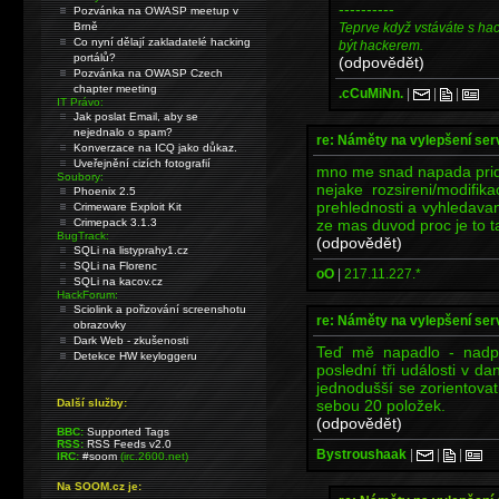
----------
Pozvánka na OWASP meetup v
Teprve když vstáváte s ha
Brně
Co nyní dělají zakladatelé hacking
být hackerem.
portálů?
(odpovědět)
Pozvánka na OWASP Czech
chapter meeting
.cCuMiNn.
|
|
|
IT Právo:
Jak poslat Email, aby se
nejednalo o spam?
re: Náměty na vylepšení se
Konverzace na ICQ jako důkaz.
Uveřejnění cizích fotografií
mno me snad napada prida
Soubory:
nejake rozsireni/modifik
Phoenix 2.5
prehlednosti a vyhledavani
Crimeware Exploit Kit
ze mas duvod proc je to ta
Crimepack 3.1.3
BugTrack:
(odpovědět)
SQLi na listyprahy1.cz
SQLi na Florenc
oO
|
217.11.227.*
SQLi na kacov.cz
HackForum:
Sciolink a pořizování screenshotu
re: Náměty na vylepšení se
obrazovky
Dark Web - zkušenosti
Teď mě napadlo - nadp
Detekce HW keyloggeru
poslední tři události v d
jednodušší se zorientova
sebou 20 položek.
Další služby:
(odpovědět)
BBC:
Supported Tags
RSS:
RSS Feeds v2.0
Bystroushaak
|
|
|
IRC:
#soom
(irc.2600.net)
Na SOOM.cz je: