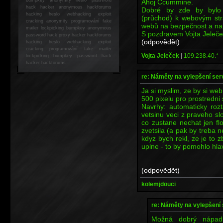
Ahoj Ccummine.
hack
hacker anonymous hackforums
Dobré by zde by bylo 
hacking
heslo webhacking exploit
(průchod) k webovým str
cracking anonymity programování fake
webů na bezpečnost a na 
mailer lockpicking bumpkey anonymous
S pozdravem Vojta Jeleč
password hack proxy hacker hackforums
(odpovědět)
hacking heslo webhacking exploit
cracking programování fake mailer
Vojta Jeleček
|
109.238.40.*
lockpicking bumpkey password hack
hacker
hackforums
re: Náměty na vylepšení se
Ja si myslim, ze by si web
500 pixelu pro prostredni 
Navrhy: automaticky roz
vetsinu veci z praveho s
co zustane nechat jen flo
zvetsila (a pak by treba n
kdyz bych rekl, ze je to 
uplne - to by pomohlo hla
(odpovědět)
kolemjdouci
re: Náměty na vylepšení
Možná dobrý nápad, 