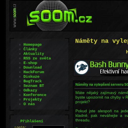
Náměty na vyle
Homepage
Články
Aktuality
RSS ze světa
E-shop
Download
HackForum
Diskuze
BugTrack
Náměty na vylepšení serveru 
Seznam BT
Odkazy
Máte nějaký zajímavý námět
Konference
byste upozornit na chyby v
Projekty
projekt?
O nás
Pokud jste alespoň na jed
kladně, pak neváhejte a 
threadu.
.
Přihlášení
L
o
gin: