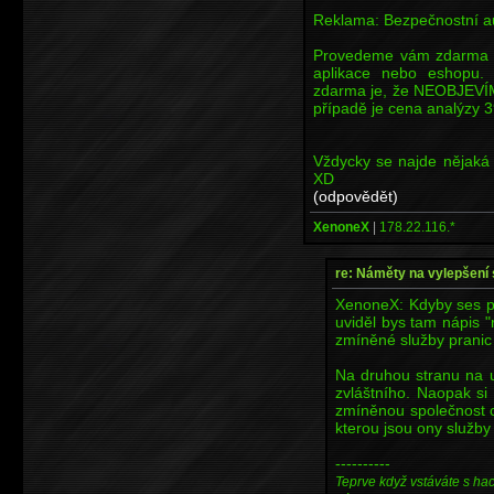
Reklama: Bezpečnostní a
Provedeme vám zdarma b
aplikace nebo eshopu. 
zdarma je, že NEOBJEVÍM
případě je cena analýzy 
Vždycky se najde nějaká
XD
(odpovědět)
XenoneX
|
178.22.116.*
re: Náměty na vylepšení
XenoneX: Kdyby ses p
uviděl bys tam nápis
zmíněné služby pranic
Na druhou stranu na
zvláštního. Naopak si 
zmíněnou společnost c
kterou jsou ony služby
----------
Teprve když vstáváte s ha