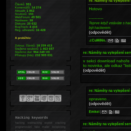
re: Náměty na vylepšení
Článků:
991
Komentářů:
14 274
Hotovo
Aktualit:
1 862
Souborů:
151
WebForum:
49 501
----------
Hardware:
38
Teprve když vstáváte s ha
Diskuze:
20 632
BugTrack:
4 415
být hackerem.
Reg. uživatelů:
16 428
(odpovědět)
A proběhlo:
.cCuMiNn.
|
|
|
Zobraz. článků:
18 259 413
Staženo souborů:
1 463 657
Staženo dat:
964 249
MB
re: Náměty na vylepšení se
Přístupy (hits):
232 909 031
v sekci download nahoře 
to novinka, ale odkaz "lis
(odpovědět)
re: Náměty na vylepšení
opraveno...
(odpovědět)
Emkei
|
|
|
Hacking keywords
hacking
webhacking exploit cracking
re: Náměty na vylepšení se
programování fake mailer lockpicking
bumpkey anonymity heslo password