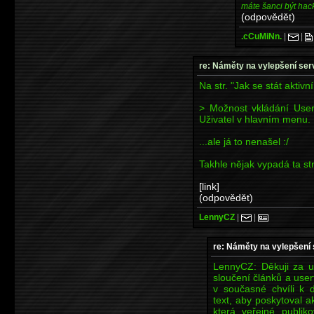
máte šanci být hac
(odpovědět)
.cCuMiNn.
|
|
re: Náměty na vylepšení se
Na str. "Jak se stát aktiv
> Možnost vkládání User
Uživatel v hlavním menu.
...ale já to nenašel :/
Takhle nějak vypadá ta st
[link]
(odpovědět)
LennyCZ
|
|
re: Náměty na vylepšení
LennyCZ: Děkuji za u
sloučení článků a use
v současné chvíli k 
text, aby poskytoval 
která veřejné publik