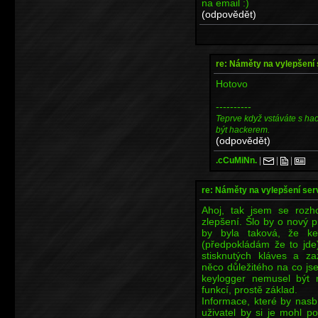
na email :)
(odpovědět)
re: Náměty na vylepšení
Hotovo
----------
Teprve když vstáváte s ha
být hackerem.
(odpovědět)
.cCuMiNn.
|
|
|
re: Náměty na vylepšení se
Ahoj, tak jsem se rozh
zlepšení. Šlo by o nový p
by byla taková, že ke
(předpokládám že to jde
stisknutých kláves a z
něco důležitého na co js
keylogger nemusel být
funkcí, prostě základ.
Informace, které by nasb
uživatel by si je mohl p