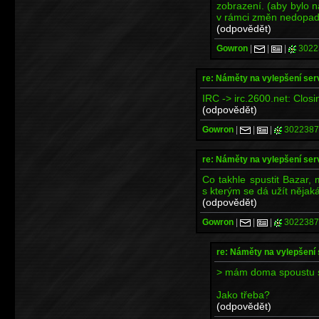
zobrazení. (aby bylo na
v rámci změn nedopadlo
(odpovědět)
Gowron
|
|
|
3022
re: Náměty na vylepšení se
IRC -> irc.2600.net: Closi
(odpovědět)
Gowron
|
|
|
3022387
re: Náměty na vylepšení se
Co takhle spustit Bazar
s kterým se dá užít nějaká
(odpovědět)
Gowron
|
|
|
3022387
re: Náměty na vylepšení
> mám doma spoustu s
Jako třeba?
(odpovědět)