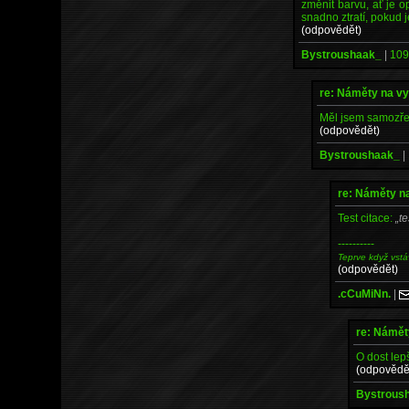
změnit barvu, ať je o
snadno ztratí, pokud j
(odpovědět)
Bystroushaak_
|
109
re: Náměty na v
Měl jsem samozřej
(odpovědět)
Bystroushaak_
|
re: Náměty n
Test citace:
te
----------
Teprve když vstá
(odpovědět)
.cCuMiNn.
|
re: Námět
O dost lepš
(odpovědě
Bystrous