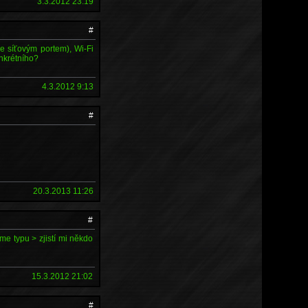
3.3.2012 23:19
#
se síťovým portem), Wi-Fi
onkrétního?
4.3.2012 9:13
#
20.3.2013 11:26
#
me typu > zjistí mi někdo
15.3.2012 21:02
#