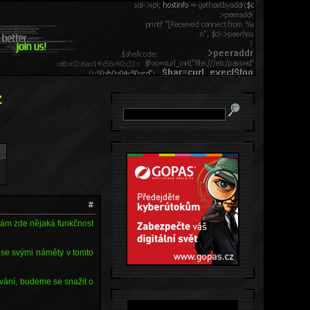
z
#
 Vám zde nějaká funkčnost
 se svými náměty v tomto
vání, budeme se snažit o