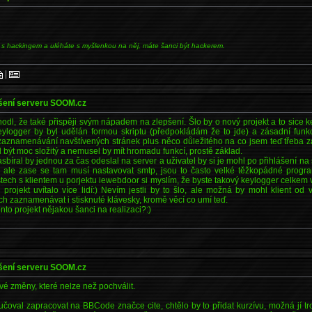
 s hackingem a uléháte s myšlenkou na něj, máte šanci být hackerem.
|
pšení serveru SOOM.cz
hodl, že také přispěji svým nápadem na zlepšení. Šlo by o nový projekt a to sice 
keylogger by byl udělán formou skriptu (předpokládám že to jde) a zásadní fun
 zaznamenávání navštívených stránek plus něco důležitého na co jsem teď třeba za
být moc složitý a nemusel by mít hromadu funkcí, prostě základ.
sbíral by jednou za čas odeslal na server a uživatel by si je mohl po přihlášení na
 ale zase se tam musí nastavovat smtp, jsou to často velké těžkopádné progra
stech s klientem u porjektu iewebdoor si myslím, že byste takový keylogger celkem v
 projekt uvítalo více lidí:) Nevím jestli by to šlo, ale možná by mohl klient od
h zaznamenávat i stisknuté klávesky, kromě věcí co umí teď.
tento projekt nějakou šanci na realizaci?:)
pšení serveru SOOM.cz
é změny, které nelze než pochválit.
čoval zapracovat na BBCode značce cite, chtělo by to přidat kurzívu, možná jí t