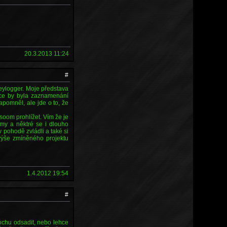
20.3.2013 11:24
#
keylogger. Moje představa
kce by byla zaznamenání
pomněl, ale jde o to, že
 soom prohlížet. Vím že je
my a něktré se i dlouho
 pohodě zvládli a také si
 výše zmíněného projektu
1.4.2012 19:54
#
rochu odsadit, nebo lehce