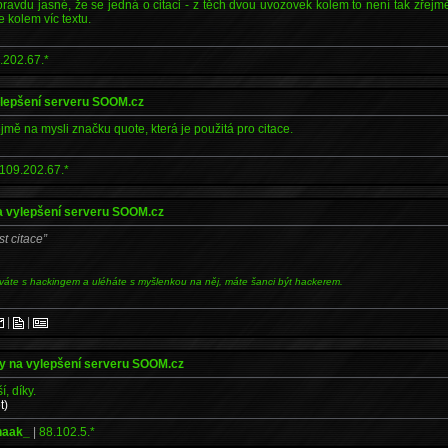
pravdu jasné, že se jedná o citaci - z těch dvou uvozovek kolem to není tak zřejm
e kolem víc textu.
.202.67.*
ylepšení serveru SOOM.cz
mě na mysli značku quote, která je použitá pro citace.
109.202.67.*
a vylepšení serveru SOOM.cz
st citace
váte s hackingem a uléháte s myšlenkou na něj, máte šanci být hackerem.
|
|
y na vylepšení serveru SOOM.cz
í, díky.
t)
haak_
|
88.102.5.*