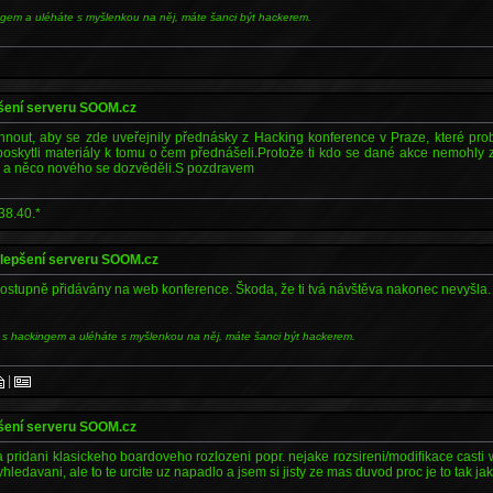
ngem a uléháte s myšlenkou na něj, máte šanci být hackerem.
pšení serveru SOOM.cz
hnout, aby se zde uveřejnily přednásky z Hacking konference v Praze, které p
poskytli materiály k tomu o čem přednášeli.Protože ti kdo se dané akce nemohly zú
i a něco nového se dozvěděli.S pozdravem
38.40.*
ylepšení serveru SOOM.cz
ostupně přidávány na web konference. Škoda, že ti tvá návštěva nakonec nevyšla.
 s hackingem a uléháte s myšlenkou na něj, máte šanci být hackerem.
|
pšení serveru SOOM.cz
ridani klasickeho boardoveho rozlozeni popr. nejake rozsireni/modifikace casti w
yhledavani, ale to te urcite uz napadlo a jsem si jisty ze mas duvod proc je to tak jak 