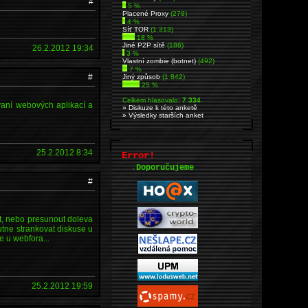
#
5 %
Placené Proxy
(278)
4 %
Síť TOR
(1 313)
18 %
Jiné P2P sítě
(186)
26.2.2012 19:34
3 %
Vlastní zombie (botnet)
(492)
7 %
#
Jiný způsob
(1 842)
25 %
Celkem hlasovalo:
7 334
vaní webových aplikací a
» Diskuze k této anketě
» Výsledky starších anket
25.2.2012 8:34
Error!
.
Doporučujeme
#
t, nebo presunout doleva
nutne strankovat diskuse u
e u webfora...
25.2.2012 19:59