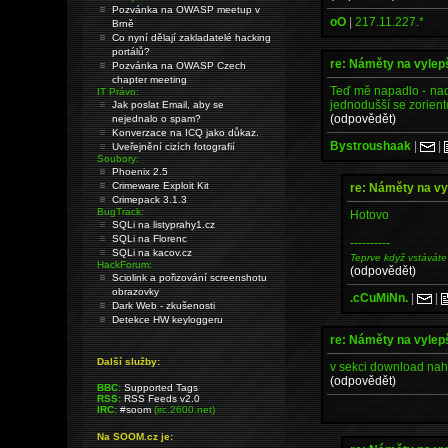
Pozvánka na OWASP meetup v
oO
|
217.11.227.*
Brně
Co nyní dělají zakladatelé hacking
portálů?
re: Náměty na vyle
Pozvánka na OWASP Czech
chapter meeting
Teď mě napadlo - nadp
IT Právo:
jednodušší se zorien
Jak poslat Email, aby se
(odpovědět)
nejednalo o spam?
Konverzace na ICQ jako důkaz.
Bystroushaak
|
|
Uveřejnění cizích fotografií
Soubory:
Phoenix 2.5
Crimeware Exploit Kit
re: Náměty na v
Crimepack 3.1.3
BugTrack:
Hotovo
SQLi na listyprahy1.cz
SQLi na Florenc
----------
SQLi na kacov.cz
Teprve když vstáváte
HackForum:
(odpovědět)
Sciolink a pořizování screenshotu
obrazovky
.cCuMiNn.
|
|
Dark Web - zkušenosti
Detekce HW keyloggeru
re: Náměty na vyle
Další služby:
v sekci download naho
(odpovědět)
BBC:
Supported Tags
RSS:
RSS Feeds v2.0
IRC:
#soom
(irc.2600.net)
Na SOOM.cz je: