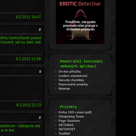
8.2.2012 18:47
#
roběhly.Samozřejmě pokud
častnit, tak by také rádi
8.2.2012 21:08
.
Penetrační testování
webových aplikací
#
On-line příručka
Lexikon zranitelností
Security checklisty
Doprovodné projekty
Nástroje
8.2.2012 21:23
.
Projekty
Kniha XSS v praxi (pdf)
Clickjacking Tester
#
Page Searcher
GET2MAIL
ebforum - kategorie atd.
GET2POST
je to ted.
TestMail