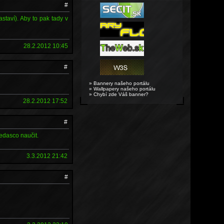
#
astaví). Aby to pak tady v
28.2.2012 10:45
#
» Bannery našeho portálu
» Wallpapery našeho portálu
» Chybí zde Váš banner?
28.2.2012 17:52
#
edasco naučit.
3.3.2012 21:42
#