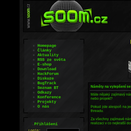
Homepage
Články
Aktuality
RSS ze světa
E-shop
Download
HackForum
Diskuze
BugTrack
Náměty na vylepšení s
Seznam BT
Odkazy
Máte nějaký zajímavý nám
Konference
nebo projekt?
Projekty
O nás
Pokud jste alespoň na j
threadu.
Za všechny zajímavé nám
realizaci v co nejkratší d
.
Přihlášení
L
o
gin: