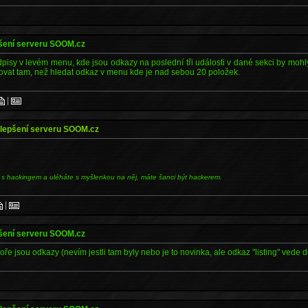
pšení serveru SOOM.cz
isy v levém menu, kde jsou odkazy na poslední tři události v dané sekci by mohl
tovat tam, než hledat odkaz v menu kde je nad sebou 20 položek.
|
ylepšení serveru SOOM.cz
 s hackingem a uléháte s myšlenkou na něj, máte šanci být hackerem.
|
pšení serveru SOOM.cz
ře jsou odkazy (nevím jestli tam byly nebo je to novinka, ale odkaz "listing" vede d