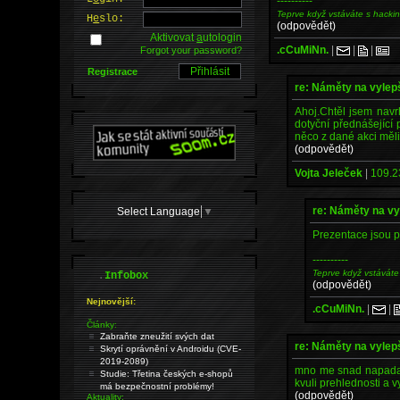
----------
Teprve když vstáváte s hacki
H
e
slo:
(odpovědět)
Aktivovat
a
utologin
.cCuMiNn.
|
|
|
Forgot your password?
Registrace
re: Náměty na vyle
Ahoj.Chtěl jsem navr
dotyční přednášející 
něco z dané akci měl
(odpovědět)
Vojta Jeleček
|
109.2
re: Náměty na v
Select Language
▼
Prezentace jsou p
----------
Teprve když vstáváte
.
Infobox
(odpovědět)
Nejnovější:
.cCuMiNn.
|
|
Články:
Zabraňte zneužití svých dat
re: Náměty na vyle
Skrytí oprávnění v Androidu (CVE-
2019-2089)
mno me snad napada p
Studie: Třetina českých e-shopů
kvuli prehlednosti a v
má bezpečnostní problémy!
(odpovědět)
Aktuality: