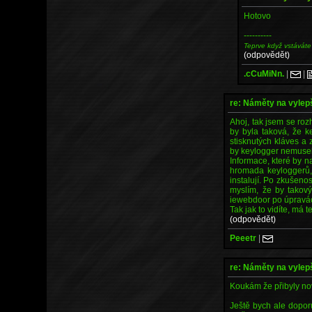
Hotovo
----------
Teprve když vstáváte
(odpovědět)
.cCuMiNn.
|
|
re: Náměty na vyle
Ahoj, tak jsem se roz
by byla taková, že 
stisknutých kláves a
by keylogger nemusel 
Informace, které by na
hromada keyloggerů,
instalují. Po zkušeno
myslím, že by takový
iewebdoor po úpravác
Tak jak to vidíte, má 
(odpovědět)
Peeetr
|
re: Náměty na vyle
Koukám že přibyly nov
Ještě bych ale doporu