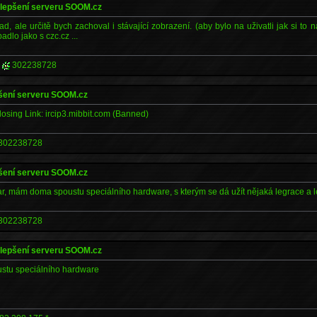
ylepšení serveru SOOM.cz
 ale určitě bych zachoval i stávající zobrazení. (aby bylo na uživatli jak si to n
dlo jako s czc.cz ...
|
302238728
pšení serveru SOOM.cz
Closing Link: ircip3.mibbit.com (Banned)
302238728
pšení serveru SOOM.cz
ar, mám doma spoustu speciálního hardware, s kterým se dá užít nějaká legrace a l
302238728
ylepšení serveru SOOM.cz
tu speciálního hardware