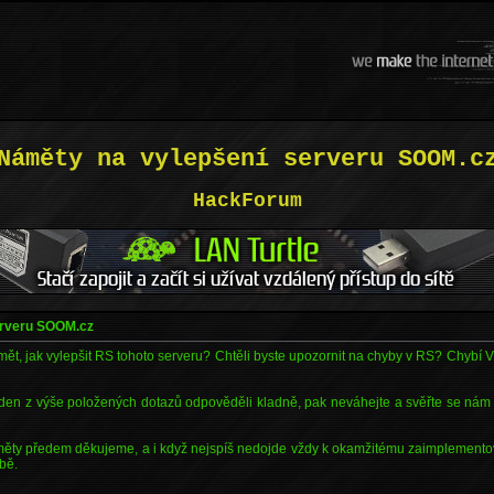
Náměty na vylepšení serveru SOOM.c
HackForum
erveru SOOM.cz
ět, jak vylepšit RS tohoto serveru? Chtěli byste upozornit na chyby v RS? Chybí
eden z výše položených dotazů odpověděli kladně, pak neváhejte a svěřte se nám
ěty předem děkujeme, a i když nejspíš nedojde vždy k okamžitému zaimplemento
obě.