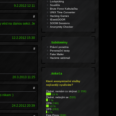
Lockpicking
Soutěže
9.2.2012 12:11
Brute Force Kalkulačka
UNIX Time Converter
Hacking Games
#
IEwebDOOR
y vést na danou sekci. Je
SOOM Sessions
Anonymity Checker
12.2.2012 15:30
.
Subdomény
Právní poradna
#
Penetrační testy
Fake Mailer
Hackme webmail
.
Anketa
20.3.2013 11:25
Které anonymizační služby
nejčastěji využíváte?
#
Źádné, nemám co skrývat
(1 358)
19 %
o nikam :)
Žádné, nebojím se
(520)
7 %
VPN
(746)
24.2.2012 20:39
10 %
VPS
(263)
4 %
Free Proxy
(336)