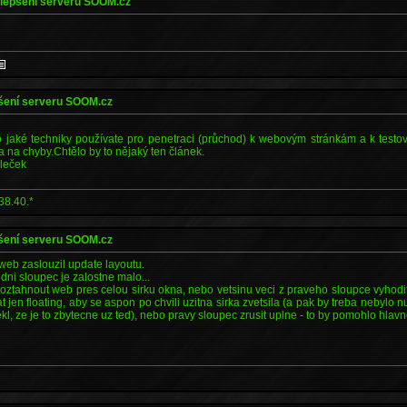
ylepšení serveru SOOM.cz
pšení serveru SOOM.cz
 jaké techniky používate pro penetraci (průchod) k webovým stránkám a k testo
 na chyby.Chtělo by to nějaký ten článek.
leček
38.40.*
pšení serveru SOOM.cz
 web zaslouzil update layoutu.
dni sloupec je zalostne malo...
roztahnout web pres celou sirku okna, nebo vetsinu veci z praveho sloupce vyhodi
 jen floating, aby se aspon po chvili uzitna sirka zvetsila (a pak by treba nebylo 
ekl, ze je to zbytecne uz ted), nebo pravy sloupec zrusit uplne - to by pomohlo hlavn