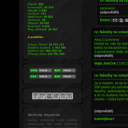
re: Náměty na v
Článků:
991
Komentářů:
14 274
opraveno...
Aktualit:
1 862
(odpovědět)
Souborů:
151
WebForum:
49 501
Emkei
|
|
|
Hardware:
38
Diskuze:
20 632
BugTrack:
4 415
Reg. uživatelů:
16 427
re: Náměty na vyle
A proběhlo:
Ahoj Ccummine.
Dobré by zde by bylo
Zobraz. článků:
18 252 101
webů na bezpečnost a
Staženo souborů:
1 463 586
Staženo dat:
964 203
MB
S pozdravem Vojta Je
Přístupy (hits):
232 781 009
(odpovědět)
Vojta Jeleček
|
109.2
re: Náměty na vyle
Ja si myslim, ze by si
500 pixelu pro prostre
Navrhy: automaticky 
a to co zustane nechat
clanku - i kdyz bych r
(odpovědět)
Hacking keywords
kolemjdouci
hacking
webhacking exploit cracking
programování fake mailer lockpicking
bumpkey anonymity heslo password