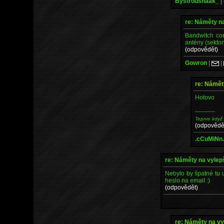
Bystroushaak_
|
re: Náměty n
Bandwitch cont
antény (sektor
(odpovědět)
Gowron
|
|
re: Námět
Hotovo
----------
Teprve když
(odpovědě
.cCuMiNn
re: Náměty na vyle
Nebylo by špatné tu u
heslo na email :)
(odpovědět)
re: Náměty na v