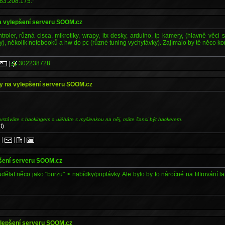
83.208.175.*
a vylepšení serveru SOOM.cz
roler, různá cisca, mikrotiky, wrapy, itx desky, arduino, ip kamery, (hlavně věci 
y), několik notebooků a hw do pc (různé tuning vychytávky). Zajímalo by tě něco k
|
302238728
y na vylepšení serveru SOOM.cz
 vstáváte s hackingem a uléháte s myšlenkou na něj, máte šanci být hackerem.
t)
.
|
|
|
pšení serveru SOOM.cz
dělat něco jako "burzu" > nabídky/poptávky. Ale bylo by to náročné na filtrování la
ylepšení serveru SOOM.cz