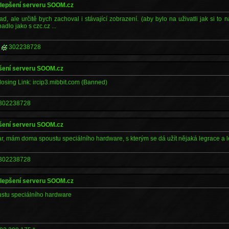
ylepšení serveru SOOM.cz
 ale určitě bych zachoval i stávající zobrazení. (aby bylo na uživatli jak si to n
dlo jako s czc.cz ...
|
302238728
pšení serveru SOOM.cz
Closing Link: ircip3.mibbit.com (Banned)
302238728
pšení serveru SOOM.cz
ar, mám doma spoustu speciálního hardware, s kterým se dá užít nějaká legrace a l
302238728
ylepšení serveru SOOM.cz
tu speciálního hardware