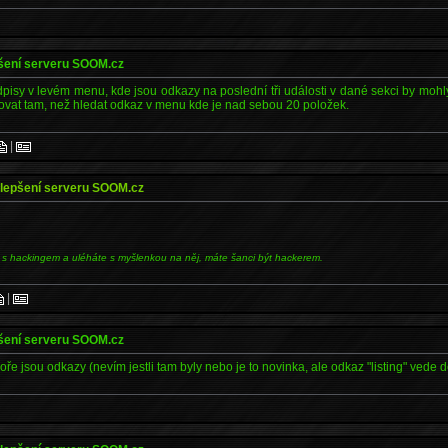
pšení serveru SOOM.cz
isy v levém menu, kde jsou odkazy na poslední tři události v dané sekci by mohl
tovat tam, než hledat odkaz v menu kde je nad sebou 20 položek.
|
ylepšení serveru SOOM.cz
 s hackingem a uléháte s myšlenkou na něj, máte šanci být hackerem.
|
pšení serveru SOOM.cz
ře jsou odkazy (nevím jestli tam byly nebo je to novinka, ale odkaz "listing" vede d