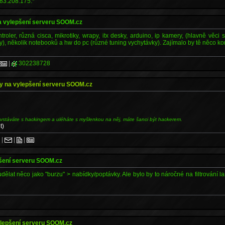
83.208.175.*
a vylepšení serveru SOOM.cz
roler, různá cisca, mikrotiky, wrapy, itx desky, arduino, ip kamery, (hlavně věci 
y), několik notebooků a hw do pc (různé tuning vychytávky). Zajímalo by tě něco k
|
302238728
y na vylepšení serveru SOOM.cz
 vstáváte s hackingem a uléháte s myšlenkou na něj, máte šanci být hackerem.
t)
.
|
|
|
pšení serveru SOOM.cz
dělat něco jako "burzu" > nabídky/poptávky. Ale bylo by to náročné na filtrování la
ylepšení serveru SOOM.cz