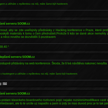
ngem a uléháte s myšlenkou na něj, máte šanci být hackerem.
pšení serveru SOOM.cz
hnout, aby se zde uveřejnily přednásky z Hacking konference v Praze, které p
poskytli materiály k tomu o čem přednášeli.Protože ti kdo se dané akce nemohly zú
i a něco nového se dozvěděli.S pozdravem
38.40.*
ylepšení serveru SOOM.cz
ostupně přidávány na web konference. Škoda, že ti tvá návštěva nakonec nevyšla.
 s hackingem a uléháte s myšlenkou na něj, máte šanci být hackerem.
|
pšení serveru SOOM.cz
ridani klasickeho boardoveho rozlozeni popr. nejake rozsireni/modifikace casti w
yhledavani, ale to te urcite uz napadlo a jsem si jisty ze mas duvod proc je to tak jak 