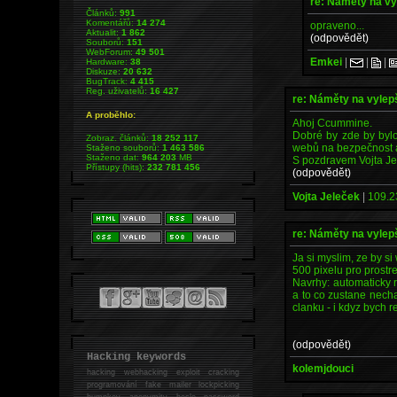
re: Náměty na v
Článků:
991
Komentářů:
14 274
opraveno...
Aktualit:
1 862
(odpovědět)
Souborů:
151
WebForum:
49 501
Emkei
|
|
|
Hardware:
38
Diskuze:
20 632
BugTrack:
4 415
Reg. uživatelů:
16 427
re: Náměty na vyle
A proběhlo:
Ahoj Ccummine.
Dobré by zde by bylo
Zobraz. článků:
18 252 117
webů na bezpečnost a
Staženo souborů:
1 463 586
Staženo dat:
964 203
MB
S pozdravem Vojta Je
Přístupy (hits):
232 781 456
(odpovědět)
Vojta Jeleček
|
109.2
re: Náměty na vyle
Ja si myslim, ze by si
500 pixelu pro prostre
Navrhy: automaticky 
a to co zustane nechat
clanku - i kdyz bych r
(odpovědět)
Hacking keywords
kolemjdouci
hacking
webhacking exploit cracking
programování fake mailer lockpicking
bumpkey anonymity heslo password