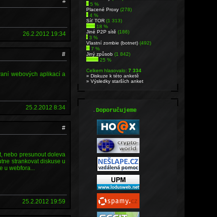
#
5 %
Placené Proxy
(278)
4 %
Síť TOR
(1 313)
18 %
Jiné P2P sítě
(186)
26.2.2012 19:34
3 %
Vlastní zombie (botnet)
(492)
7 %
#
Jiný způsob
(1 842)
25 %
Celkem hlasovalo:
7 334
vaní webových aplikací a
» Diskuze k této anketě
» Výsledky starších anket
25.2.2012 8:34
.
Doporučujeme
#
t, nebo presunout doleva
nutne strankovat diskuse u
e u webfora...
25.2.2012 19:59