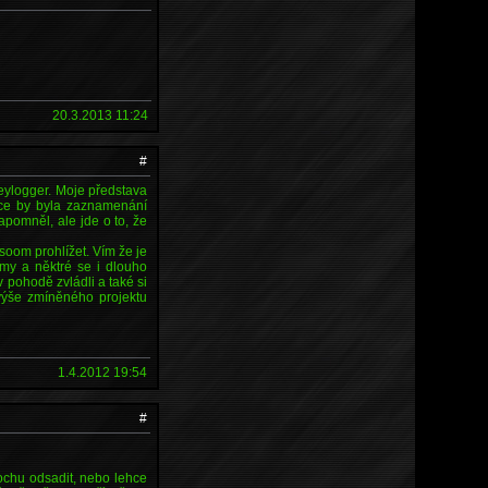
20.3.2013 11:24
#
keylogger. Moje představa
kce by byla zaznamenání
pomněl, ale jde o to, že
 soom prohlížet. Vím že je
my a něktré se i dlouho
 pohodě zvládli a také si
 výše zmíněného projektu
1.4.2012 19:54
#
rochu odsadit, nebo lehce