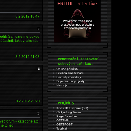
8.2.2012 18:47
#
roběhly.Samozřejmě pokud
častnit, tak by také rádi
8.2.2012 21:08
.
Penetrační testování
webových aplikací
#
On-line příručka
Lexikon zranitelností
Security checklisty
Doprovodné projekty
Nástroje
8.2.2012 21:23
.
Projekty
Kniha XSS v praxi (pdf)
Clickjacking Tester
#
Page Searcher
GET2MAIL
ebforum - kategorie atd.
GET2POST
je to ted.
TestMail