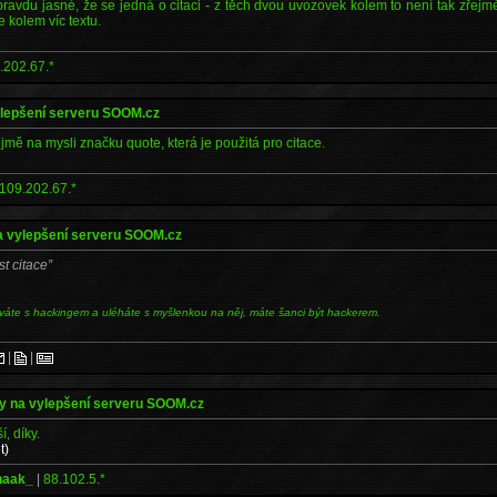
pravdu jasné, že se jedná o citaci - z těch dvou uvozovek kolem to není tak zřejm
e kolem víc textu.
.202.67.*
ylepšení serveru SOOM.cz
mě na mysli značku quote, která je použitá pro citace.
109.202.67.*
a vylepšení serveru SOOM.cz
st citace
váte s hackingem a uléháte s myšlenkou na něj, máte šanci být hackerem.
|
|
y na vylepšení serveru SOOM.cz
í, díky.
t)
haak_
|
88.102.5.*