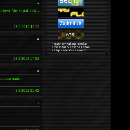
#
astaví). Aby to pak tady v
28.2.2012 10:45
#
» Bannery našeho portálu
» Wallpapery našeho portálu
» Chybí zde Váš banner?
28.2.2012 17:52
#
edasco naučit.
3.3.2012 21:42
#