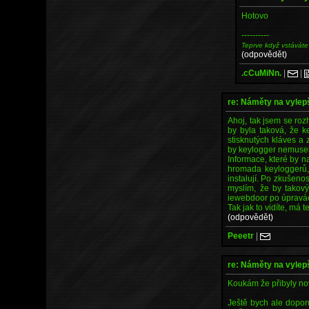
Hotovo
----------
Teprve když vstáváte
(odpovědět)
.cCuMiNn.
|
|
re: Náměty na vyle
Ahoj, tak jsem se roz
by byla taková, že 
stisknutých kláves a
by keylogger nemusel 
Informace, které by na
hromada keyloggerů,
instalují. Po zkušeno
myslím, že by takový
iewebdoor po úpravác
Tak jak to vidíte, má 
(odpovědět)
Peeetr
|
re: Náměty na vyle
Koukám že přibyly nov
Ještě bych ale doporu