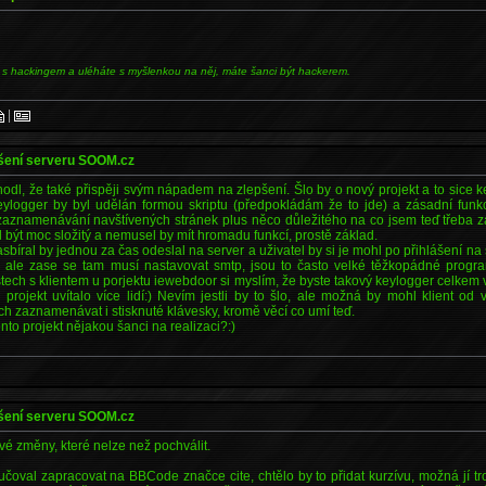
 s hackingem a uléháte s myšlenkou na něj, máte šanci být hackerem.
|
pšení serveru SOOM.cz
hodl, že také přispěji svým nápadem na zlepšení. Šlo by o nový projekt a to sice 
keylogger by byl udělán formou skriptu (předpokládám že to jde) a zásadní fun
 zaznamenávání navštívených stránek plus něco důležitého na co jsem teď třeba za
být moc složitý a nemusel by mít hromadu funkcí, prostě základ.
sbíral by jednou za čas odeslal na server a uživatel by si je mohl po přihlášení na
 ale zase se tam musí nastavovat smtp, jsou to často velké těžkopádné progra
stech s klientem u porjektu iewebdoor si myslím, že byste takový keylogger celkem v
 projekt uvítalo více lidí:) Nevím jestli by to šlo, ale možná by mohl klient od
h zaznamenávat i stisknuté klávesky, kromě věcí co umí teď.
tento projekt nějakou šanci na realizaci?:)
pšení serveru SOOM.cz
é změny, které nelze než pochválit.
čoval zapracovat na BBCode značce cite, chtělo by to přidat kurzívu, možná jí t