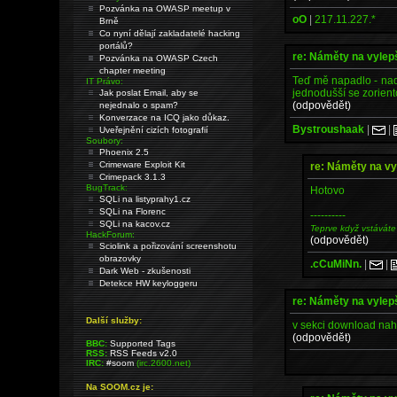
Pozvánka na OWASP meetup v
oO
|
217.11.227.*
Brně
Co nyní dělají zakladatelé hacking
portálů?
re: Náměty na vyle
Pozvánka na OWASP Czech
chapter meeting
Teď mě napadlo - nadp
IT Právo:
jednodušší se zorien
Jak poslat Email, aby se
(odpovědět)
nejednalo o spam?
Konverzace na ICQ jako důkaz.
Bystroushaak
|
|
Uveřejnění cizích fotografií
Soubory:
Phoenix 2.5
Crimeware Exploit Kit
re: Náměty na v
Crimepack 3.1.3
BugTrack:
Hotovo
SQLi na listyprahy1.cz
SQLi na Florenc
----------
SQLi na kacov.cz
Teprve když vstáváte
HackForum:
(odpovědět)
Sciolink a pořizování screenshotu
obrazovky
.cCuMiNn.
|
|
Dark Web - zkušenosti
Detekce HW keyloggeru
re: Náměty na vyle
Další služby:
v sekci download naho
(odpovědět)
BBC:
Supported Tags
RSS:
RSS Feeds v2.0
IRC:
#soom
(irc.2600.net)
Na SOOM.cz je: