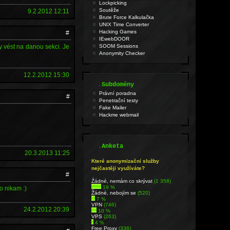
Lockpicking
Soutěže
9.2.2012 12:11
Brute Force Kalkulačka
UNIX Time Converter
Hacking Games
#
IEwebDOOR
y vést na danou sekci. Je
SOOM Sessions
Anonymity Checker
12.2.2012 15:30
.
Subdomény
Právní poradna
#
Penetrační testy
Fake Mailer
Hackme webmail
.
Anketa
20.3.2013 11:25
Které anonymizační služby
nejčastěji využíváte?
#
Źádné, nemám co skrývat
(1 358)
19 %
o nikam :)
Žádné, nebojím se
(520)
7 %
VPN
(746)
24.2.2012 20:39
10 %
VPS
(263)
4 %
Free Proxy
(336)