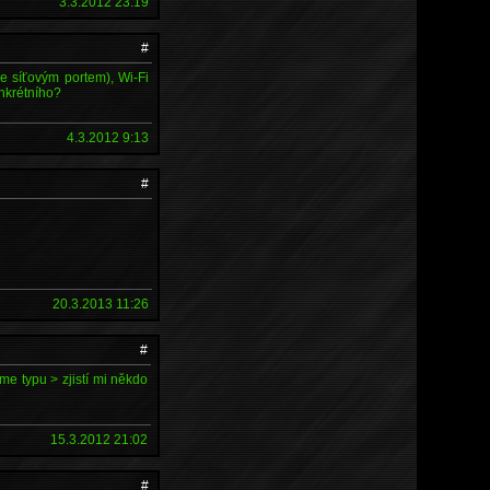
3.3.2012 23:19
#
se síťovým portem), Wi-Fi
onkrétního?
4.3.2012 9:13
#
20.3.2013 11:26
#
me typu > zjistí mi někdo
15.3.2012 21:02
#