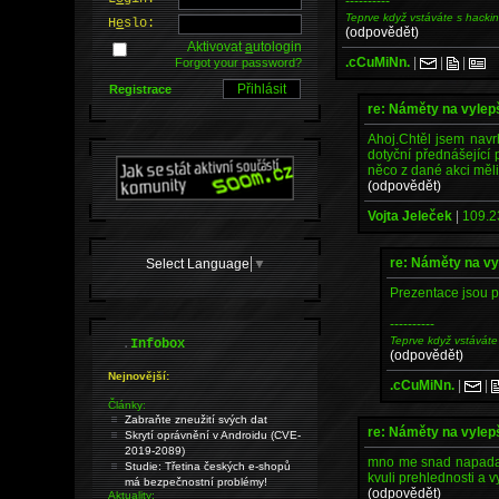
----------
Teprve když vstáváte s hacki
H
e
slo:
(odpovědět)
Aktivovat
a
utologin
.cCuMiNn.
|
|
|
Forgot your password?
Registrace
re: Náměty na vyle
Ahoj.Chtěl jsem navr
dotyční přednášející 
něco z dané akci měl
(odpovědět)
Vojta Jeleček
|
109.2
re: Náměty na v
Select Language
▼
Prezentace jsou p
----------
Teprve když vstáváte
.
Infobox
(odpovědět)
Nejnovější:
.cCuMiNn.
|
|
Články:
Zabraňte zneužití svých dat
re: Náměty na vyle
Skrytí oprávnění v Androidu (CVE-
2019-2089)
mno me snad napada p
Studie: Třetina českých e-shopů
kvuli prehlednosti a v
má bezpečnostní problémy!
(odpovědět)
Aktuality: