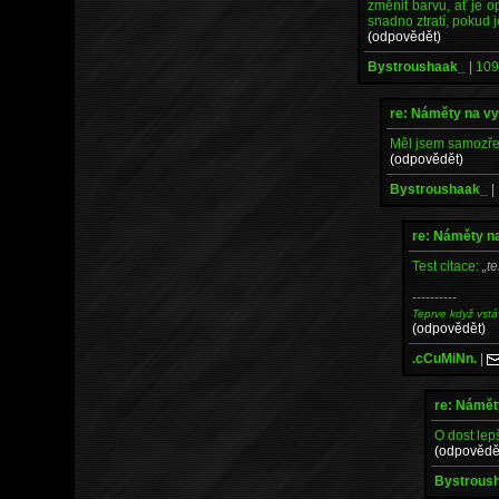
změnit barvu, ať je o
snadno ztratí, pokud j
(odpovědět)
Bystroushaak_
|
109
re: Náměty na v
Měl jsem samozřej
(odpovědět)
Bystroushaak_
|
re: Náměty n
Test citace:
te
----------
Teprve když vstá
(odpovědět)
.cCuMiNn.
|
re: Námět
O dost lepš
(odpovědě
Bystrous