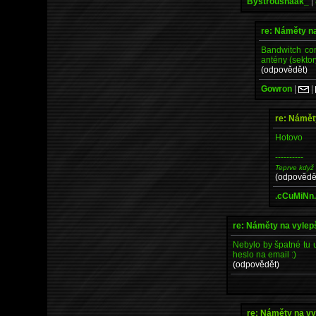
Bystroushaak_
|
re: Náměty n
Bandwitch cont
antény (sektor
(odpovědět)
Gowron
|
|
re: Námět
Hotovo
----------
Teprve když
(odpovědě
.cCuMiNn
re: Náměty na vyle
Nebylo by špatné tu u
heslo na email :)
(odpovědět)
re: Náměty na v