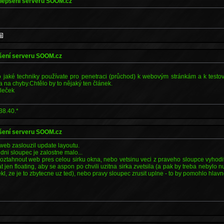
ylepšení serveru SOOM.cz
pšení serveru SOOM.cz
 jaké techniky používate pro penetraci (průchod) k webovým stránkám a k testo
 na chyby.Chtělo by to nějaký ten článek.
leček
38.40.*
pšení serveru SOOM.cz
 web zaslouzil update layoutu.
dni sloupec je zalostne malo...
roztahnout web pres celou sirku okna, nebo vetsinu veci z praveho sloupce vyhodi
 jen floating, aby se aspon po chvili uzitna sirka zvetsila (a pak by treba nebylo 
ekl, ze je to zbytecne uz ted), nebo pravy sloupec zrusit uplne - to by pomohlo hlavn