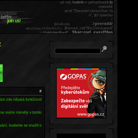
z
#
 Vám zde nějaká funkčnost
 se svými náměty v tomto
vání, budeme se snažit o