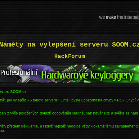
Náměty na vylepšení serveru SOOM.c
HackForum
erveru SOOM.cz
ět, jak vylepšit RS tohoto serveru? Chtěli byste upozornit na chyby v RS? Chybí
eden z výše položených dotazů odpověděli kladně, pak neváhejte a svěřte se nám
ěty předem děkujeme, a i když nejspíš nedojde vždy k okamžitému zaimplemento
obě.