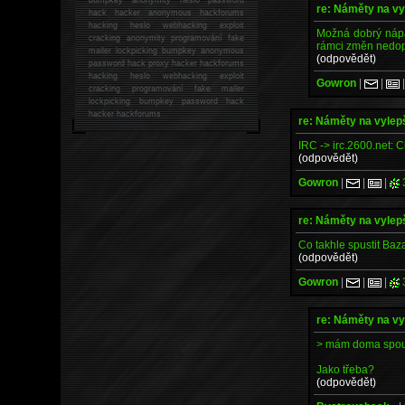
re: Náměty na v
hack
hacker anonymous hackforums
hacking
heslo webhacking exploit
Možná dobrý nápad,
cracking anonymity programování fake
rámci změn nedopa
mailer lockpicking bumpkey anonymous
(odpovědět)
password hack proxy hacker hackforums
hacking heslo webhacking exploit
Gowron
|
|
cracking programování fake mailer
lockpicking bumpkey password hack
hacker
hackforums
re: Náměty na vyle
IRC -> irc.2600.net: 
(odpovědět)
Gowron
|
|
|
re: Náměty na vyle
Co takhle spustit Baz
(odpovědět)
Gowron
|
|
|
re: Náměty na v
> mám doma spous
Jako třeba?
(odpovědět)