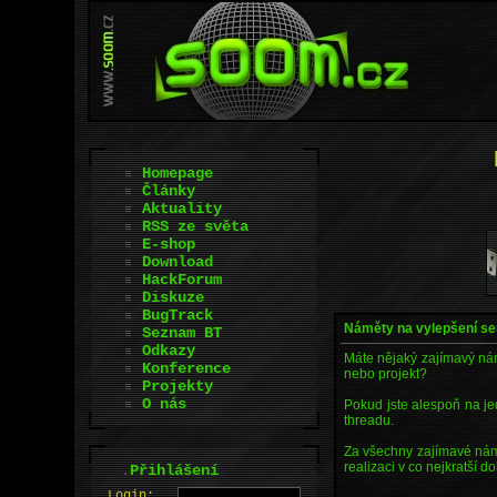
Homepage
Články
Aktuality
RSS ze světa
E-shop
Download
HackForum
Diskuze
BugTrack
Náměty na vylepšení s
Seznam BT
Odkazy
Máte nějaký zajímavý nám
Konference
nebo projekt?
Projekty
O nás
Pokud jste alespoň na j
threadu.
Za všechny zajímavé nám
realizaci v co nejkratší d
.
Přihlášení
L
o
gin: