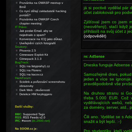
Pozvánka na OWASP meetup v
já si poctivě vydělal pár
Brně
Co nyní dělají zakladatelé hacking
účet zablokovali pro pod
portálů?
Pozvánka na OWASP Czech
Zjišťoval jsem co jsem 
chapter meeting
(neověřený), stačí když 
IT Právo:
přihlásíš na svůj účet z je
Jak poslat Email, aby se
nejednalo o spam?
(odpovědět)
Konverzace na ICQ jako důkaz.
Uveřejnění cizích fotografií
Soubory:
Phoenix 2.5
Crimeware Exploit Kit
re: AdSense
Crimepack 3.1.3
BugTrack:
Dneska funguje Adsense as
SQLi na listyprahy1.cz
SQLi na Florenc
Samozřejmě dnes, pokud př
SQLi na kacov.cz
HackForum:
jeden a více se ignoruje
Sciolink a pořizování screenshotu
pravděpodobně vše prošetř
obrazovky
Dark Web - zkušenosti
Na druhou stranu si Goog
Detekce HW keyloggeru
třeba 5.000 EUR. Což 
vydělávajících webů, ne
za domény, server, atd., 
Další služby:
BBC:
Supported Tags
Čili ano. Vydělat se s Ad
RSS:
RSS Feeds v2.0
snažit a být lepší. :-)
IRC:
#soom
(irc.2600.net)
Na SOOM.cz je:
Pro studentíky, kteří vy