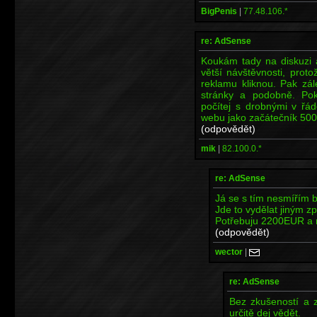
BigPenis
|
77.48.106.*
re: AdSense
Koukám tady na diskuzi 
větší návštěvnosti, proto
reklamu kliknou. Pak zál
stránky a podobně. Po
počítej s drobnými v řá
webu jako začátečník 500 
(odpovědět)
mik
|
82.100.0.*
re: AdSense
Já se s tím nesmířím 
Jde to vydělat jiným z
Potřebuju 2200EUR a 
(odpovědět)
wector
|
re: AdSense
Bez zkušeností a z
určitě dej vědět.