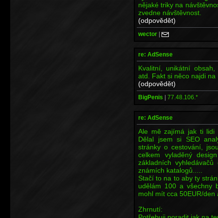
nějaké triky na návštěvno
zvedne návštěvnost.
(odpovědět)
wector
|
re: AdSense
Kvalitní, unikátní obsah
atd. Fakt si něco najdi n
(odpovědět)
BigPenis
|
77.48.106.*
re: AdSense
Ale mě zajímá jak ti lidi
Dělal jsem si SEO ana
stránky o cestování, js
celkem vyladěný design
základních vyhledávačů 
známích katalogů.....
Stačí to na to aby ty str
udělám 100 a všechny b
mohl mít cca 50EUR/den a 
Zhrnutí:
Potřebuji poradit jak na t