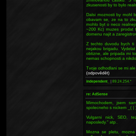
zkusenosti by to bylo realn
Dalsi moznosti by mohl b
obavam se, ze na to zku
mohlo byt o neco realnej
~200 Kc) muzes prodat t
domenu najit a zaregistrov
Z techto duvodu bych ti 
nejakou brigadu. Vydela
obtizne, ale pripada mi to
nemas schopnosti a nikdo t
Tvoje odhodlani se mi ale l
(odpovědět)
independent_
|
89.24.254.*
re: AdSense
Mimochodem, jsem sam
spolecneho s nickem _( | 
Vulgarni nick, SEO, te
naposledy." atp..
Mozna se pletu, mozna 