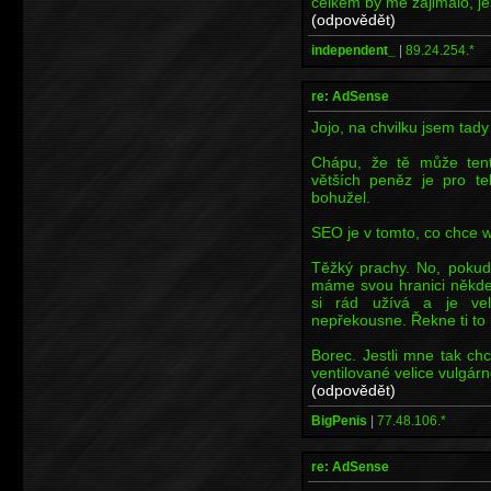
celkem by me zajimalo, jest
(odpovědět)
independent_
|
89.24.254.*
re: AdSense
Jojo, na chvilku jsem tady
Chápu, že tě může tento
větších peněz je pro te
bohužel.
SEO je v tomto, co chce w
Těžký prachy. No, pokud
máme svou hranici někde
si rád užívá a je vel
nepřekousne. Řekne ti to
Borec. Jestli mne tak chc
ventilované velice vulgárn
(odpovědět)
BigPenis
|
77.48.106.*
re: AdSense