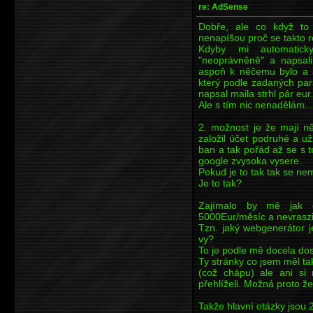
re: AdSense
Dobře, ale co když to
nenapíšou proč se takto r
Kdyby mi automaticky
"neoprávněně" a napsal
aspoň k něčemu bylo a an
který podle zadaných par
napsal maila strhl pár eur.
Ale s tím nic nenadělám...
2. možnost je že mají ně
založil účet podruhé a u
ban a tak pořád až se s t
google zvysoka vysere.
Pokud je to tak tak se ne
Je to tak?
Zajímalo by mě jak d
5000Eur/měsíc a nevraszit
Tzn. jaký webgenerátor je
vy?
To je podle mě docela dost
Ty stránky co jsem měl t
(což chápu) ale ani si 
přehlíželi. Možná proto ž
Takže hlavní otázky jsou 2