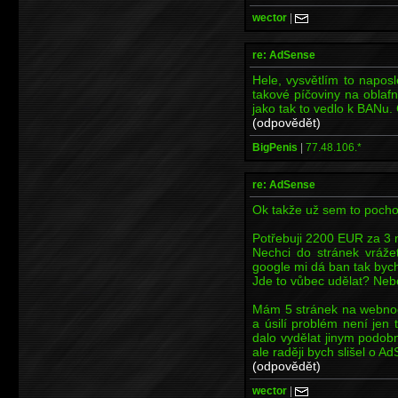
wector
|
re: AdSense
Hele, vysvětlím to napos
takové píčoviny na oblafnu
jako tak to vedlo k BANu. 
(odpovědět)
BigPenis
|
77.48.106.*
re: AdSense
Ok takže už sem to pochop
Potřebuji 2200 EUR za 3 
Nechci do stránek vráže
google mi dá ban tak bych 
Jde to vůbec udělat? Neb
Mám 5 stránek na webnoo
a úsilí problém není jen
dalo vydělat jinym podo
ale raději bych slišel o A
(odpovědět)
wector
|