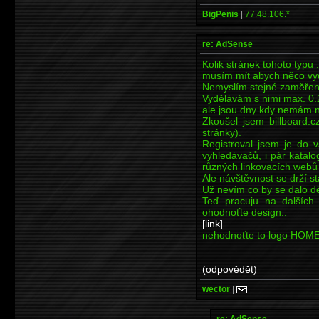
BigPenis
|
77.48.106.*
re: AdSense
Kolik stránek tohoto typu 
musím mít abych něco vy
Nemyslím stejné zaměření
Vydělávám s nimi max. 0
ale jsou dny kdy nemám ni
Zkoušel jsem billboard.
stránky).
Registroval jsem je do
vyhledávačů, i pár katal
různých linkovacích webů j
Ale návštěvnost se drží st
Už nevím co by se dalo dě
Teď pracuju na dalších 
ohodnoťte design.:
[link]
nehodnoťte to logo HOME p
(odpovědět)
wector
|
re: AdSense