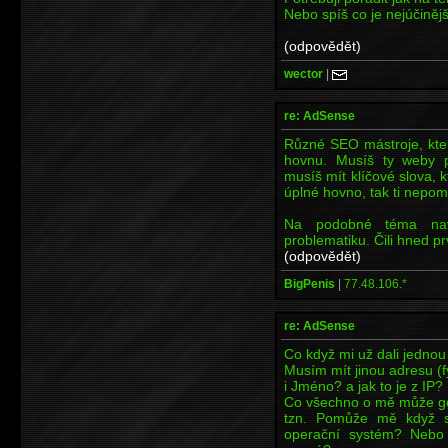
Nebo spíš co je nejúčiněj
(odpovědět)
wector
|
re: AdSense
Různé SEO mástroje, kter
hovnu. Musíš ty weby 
musíš mít klíčové slova, 
úplné hovno, tak ti nepomů
Na podobné téma nav
problematiku. Čili hned p
(odpovědět)
BigPenis
|
77.48.106.*
re: AdSense
Co když mi už dali jedno
Musím mít jinou adresu (f
i Jméno? a jak to je z IP?
Co všechno o mě může goo
tzn. Pomůže mě když se 
operační systém? Nebo