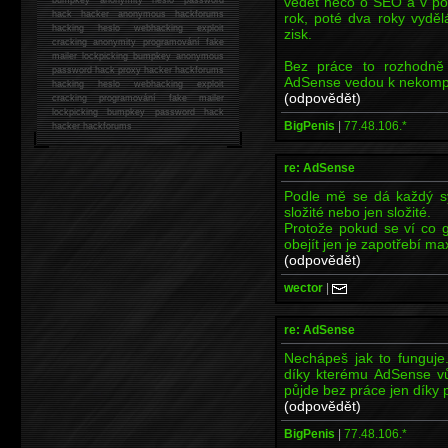
vědět něco o SEO a v pod
hack
hacker anonymous hackforums
rok, poté dva roky vyděl
hacking
heslo webhacking exploit
zisk.
cracking anonymity programování fake
mailer lockpicking bumpkey anonymous
Bez práce to rozhodně
password hack proxy hacker hackforums
AdSense vedou k nekom
hacking heslo webhacking exploit
(odpovědět)
cracking programování fake mailer
lockpicking bumpkey password hack
BigPenis
|
77.48.106.*
hacker
hackforums
re: AdSense
Podle mě se dá každý sy
složité nebo jen složité.
Protože pokud se ví co g
obejít jen je zapotřebí ma
(odpovědět)
wector
|
re: AdSense
Nechápeš jak to funguje
díky kterému AdSense vůb
půjde bez práce jen díky
(odpovědět)
BigPenis
|
77.48.106.*