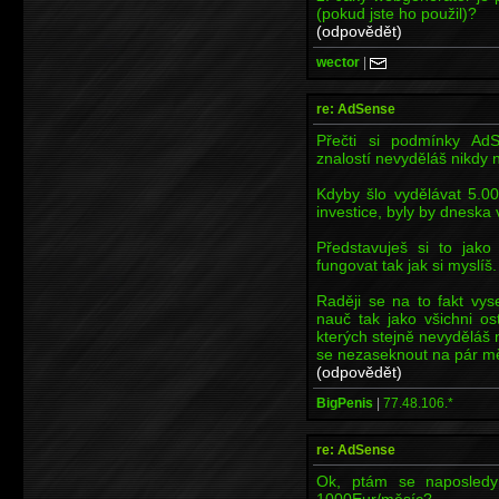
(pokud jste ho použil)?
(odpovědět)
wector
|
re: AdSense
Přečti si podmínky AdS
znalostí nevyděláš nikdy n
Kdyby šlo vydělávat 5.0
investice, byly by dneska 
Představuješ si to jako
fungovat tak jak si myslíš
Raději se na to fakt vys
nauč tak jako všichni os
kterých stejně nevyděláš n
se nezaseknout na pár mě
(odpovědět)
BigPenis
|
77.48.106.*
re: AdSense
Ok, ptám se naposledy
1000Eur/měsíc?