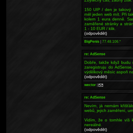
150 UIP / den je takový 
měl jeden web mít. Při ta
kolem 1 eura denně. Sa
zaměřené stránky a strán
1 - 10 EUR / klik.
(odpovědět)
BigPenis
|
77.48.106.*
re: AdSense
Dobře, takže když budu 
zaregistruju do AdSense
výdělkový měsíc aspoň 
(odpovědět)
wector
|
re: AdSense
Nevím, já nemám křišťálo
webů, jejich zaměření, umí
Vidím, že o tomhle víš 
nereálné.
(odpovědět)