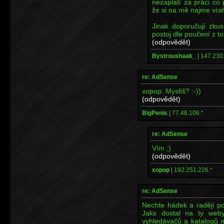
nezaplatí za práci co
že si na mě najme vra
Jinak doporučuji zkus
postoj dle poučení z t
(odpovědět)
Bystroushaak_
|
147.230
re: AdSense
xopop: Myslíš? :-))
(odpovědět)
BigPenis
|
77.48.106.*
re: AdSense
Vím ;)
(odpovědět)
xopop
|
192.251.226.*
re: AdSense
Nechte hádek a raději po
Jaks dostal na ty weby 
vyhledávačů a katalogů 