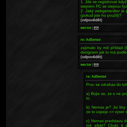
1. Jde se registrovat kdy
stejném PC se stejnou fy
2. Jaký webgenerátor je pr
(pokud jste ho použil)?
(odpovědět)
wector
|
re: AdSense
zajímalo by mě příklad (
designem jak to má podle
(odpovědět)
wector
|
re: AdSense
Proc se zdrahas do toh
a) Bojis se, ze o ne pr
to.
b) Nemas je? Jsi liny
ze to uspeje => vyser s
c) Nemas predstavu do
mit efekt? Chybi ti 