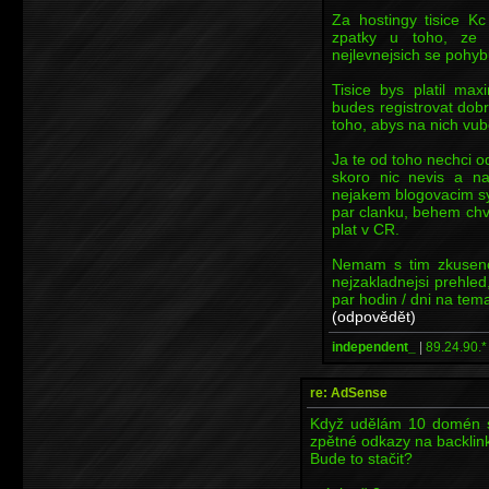
Za hostingy tisice K
zpatky u toho, ze t
nejlevnejsich se pohy
Tisice bys platil ma
budes registrovat dob
toho, abys na nich vub
Ja te od toho nechci o
skoro nic nevis a na
nejakem blogovacim sy
par clanku, behem chv
plat v CR.
Nemam s tim zkuseno
nejzakladnejsi prehled
par hodin / dni na tem
(odpovědět)
independent_
|
89.24.90.*
re: AdSense
Když udělám 10 domén s
zpětné odkazy na backlin
Bude to stačit?