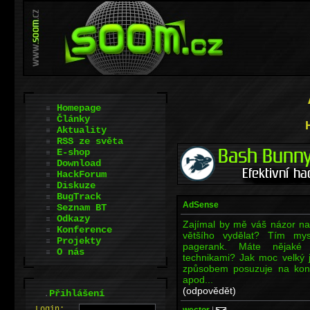
Homepage
Články
Aktuality
RSS ze světa
E-shop
Download
HackForum
Diskuze
BugTrack
AdSense
Seznam BT
Odkazy
Zajímal by mě váš názor n
Konference
většího vydělat? Tím my
Projekty
pagerank. Máte nějaké 
O nás
technikami? Jak moc velký 
způsobem posuzuje na konci
apod...
(odpovědět)
.
Přihlášení
L
o
gin:
wector
|