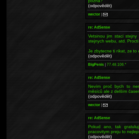
pozná?
(odpovědět)
wector
|
re: AdSense
Vetsinou jim staci stejny
stejnych webu, atd. Procti
Je zbytecne ti rikat, ze t
(odpovědět)
BigPenis
|
77.48.106.*
re: AdSense
Nevím proč bych to nem
měsíců ale z delším časem
(odpovědět)
wector
|
re: AdSense
Pokud ano, tak gratuluj
pracovitym preju to nejlep
(odpovědět)