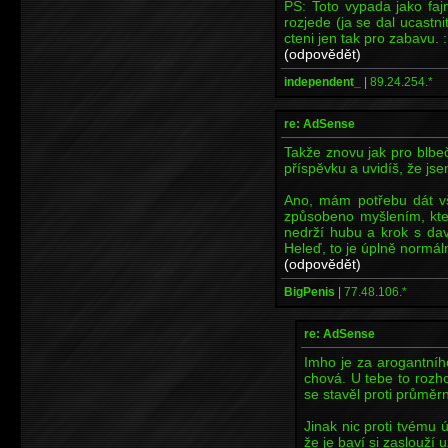
PS: Toto vypada jako faj
rozjede (ja se dal ucastni
cteni jen tak pro zabavu. 
(odpovědět)
independent_
|
89.24.254.*
re: AdSense
Takže znovu jak pro blbe
příspěvku a uvidíš, že jsem
Ano, mám potřebu dát vš
způsobeno myšlením, kte
nedrží hubu a krok s dav
Heleď, to je úplně normáln
(odpovědět)
BigPenis
|
77.48.106.*
re: AdSense
Imho je za arogantníh
chová. U tebe to rozho
se stavěl proti průměrn
Jinak nic proti tvému ús
že je baví si zaslouží 