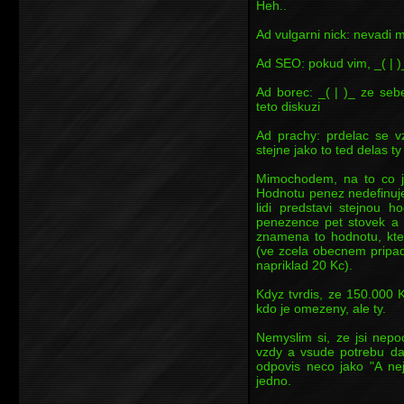
Heh..
Ad vulgarni nick: nevadi m
Ad SEO: pokud vim, _( | 
Ad borec: _( | )_ ze seb
teto diskuzi
Ad prachy: prdelac se v
stejne jako to ted delas ty
Mimochodem, na to co j
Hodnotu penez nedefinuje
lidi predstavi stejnou h
penezence pet stovek a 
znamena to hodnotu, kte
(ve zcela obecnem pripa
napriklad 20 Kc).
Kdyz tvrdis, ze 150.000 
kdo je omezeny, ale ty.
Nemyslim si, ze jsi nepo
vzdy a vsude potrebu dat
odpovis neco jako "A ne
jedno.