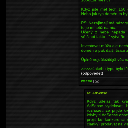
Když jste měl těch 150 
Nebo jak typ domén to by
PS: Nezajímají mě názory 
to je mi totiž na nic.
Učený z nebe nepadá a 
většinot takto : " vytvořte
Investovat můžu ale nechc
domén a pak další tisíce 
Úplně nejdůležitější věc n
>>>>>Jakého typu bylo 
(odpovědět)
wector
|
re: AdSense
Kdyz udelas tak kva
AdSense vydelavat 1
rozhazet, ze prijde k
kdyby ti AdSense opra
prejit ke konkurenci
clanky) prodavat na vl