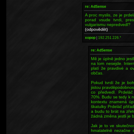
re: AdSense
A proc myslis, ze je prd
porad vsude tvrdi, pr
vulgarismu nepredvedl?
(odpovědět)
xopop
|
192.251.226.*
re: AdSense
Mě je úplně jedno jest
na tom nesejde. Inter
platí že pravdivé a 
občas.
Pokud tvrdí že je bo
jistou pravděpodobnost
co předvedl. Prdeláč
70%. Budu se tedy k n
kontextu znamená úpl
škatulky Prdeláč přiřa
a budu to brát na zřet
žádná změna jestli je
Jak je to ve skutečno
hmatatelně nezačne o