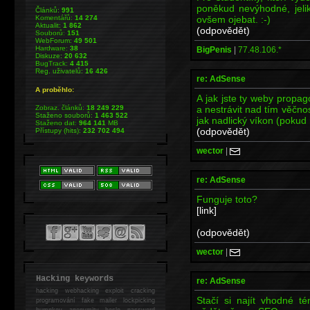
poněkud nevýhodné, jeli
Článků:
991
ovšem ojebat. :-)
Komentářů:
14 274
Aktualit:
1 862
(odpovědět)
Souborů:
151
WebForum:
49 501
Hardware:
38
BigPenis
|
77.48.106.*
Diskuze:
20 632
BugTrack:
4 415
Reg. uživatelů:
16 426
re: AdSense
A proběhlo:
A jak jste ty weby propa
a nestrávit nad tím věčnos
Zobraz. článků:
18 249 229
Staženo souborů:
1 463 522
jak nadlický víkon (pokud 
Staženo dat:
964 141
MB
(odpovědět)
Přístupy (hits):
232 702 494
wector
|
re: AdSense
Funguje toto?
[link]
(odpovědět)
wector
|
Hacking keywords
re: AdSense
hacking
webhacking exploit cracking
Stačí si najít vhodné t
programování fake mailer lockpicking
bumpkey anonymity heslo password