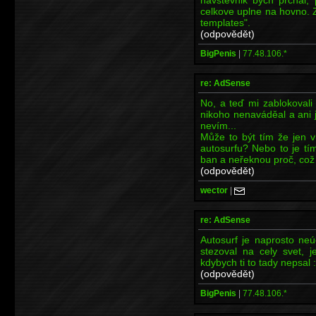
celkove uplne na hovno. 
templates".
(odpovědět)
BigPenis
|
77.48.106.*
re: AdSense
No, a teď mi zablokovali
nikoho nenaváděal a ani
nevím...
Může to být tím že jen 
autosurfu? Nebo to je tí
ban a neřeknou proč, což 
(odpovědět)
wector
|
re: AdSense
Autosurf je naprosto neú
stezoval na cely svet, j
kdybych ti to tady nepsal :
(odpovědět)
BigPenis
|
77.48.106.*