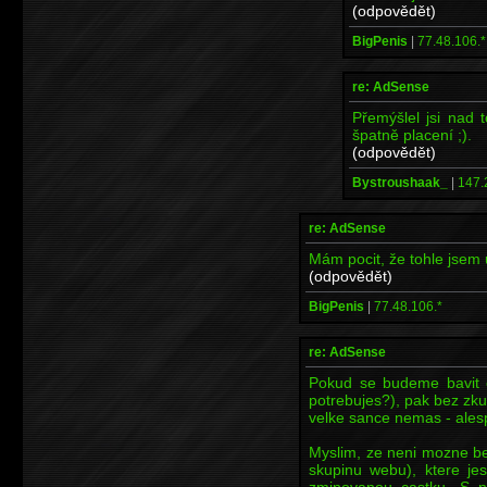
(odpovědět)
BigPenis
|
77.48.106.*
re: AdSense
Přemýšlel jsi nad
špatně placení ;).
(odpovědět)
Bystroushaak_
|
147.
re: AdSense
Mám pocit, že tohle jsem u
(odpovědět)
BigPenis
|
77.48.106.*
re: AdSense
Pokud se budeme bavit 
potrebujes?), pak bez zkus
velke sance nemas - alesp
Myslim, ze neni mozne b
skupinu webu), ktere je
zminovanou castku. S ne