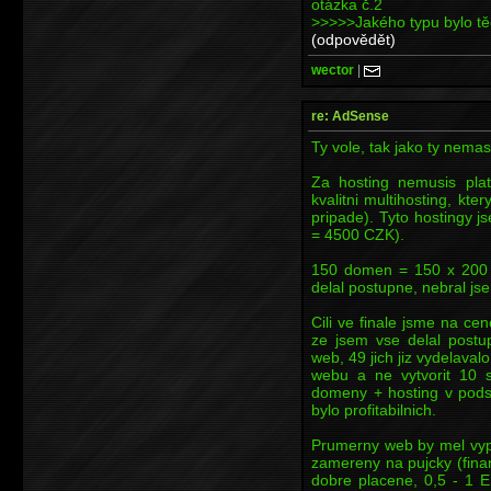
otázka č.2
>>>>>Jakého typu bylo t
(odpovědět)
wector
|
re: AdSense
Ty vole, tak jako ty nema
Za hosting nemusis plat
kvalitni multihosting, k
pripade). Tyto hostingy 
= 4500 CZK).
150 domen = 150 x 200 
delal postupne, nebral js
Cili ve finale jsme na c
ze jsem vse delal postu
web, 49 jich jiz vydelaval
webu a ne vytvorit 10 s
domeny + hosting v pods
bylo profitabilnich.
Prumerny web by mel vypa
zamereny na pujcky (finan
dobre placene, 0,5 - 1 E