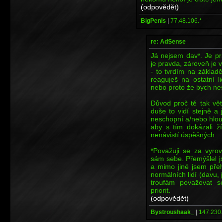
(odpovědět)
BigPenis
|
77.48.106.*
re: AdSense
Já nejsem dav*. Je pr
je pravda, zároveň je
- to tvrdím na základ
reaguješ na ostatní li
nebo proto že bych ne
Důvod proč tě tak vět
duše to vidí stejně a 
neschopní a/nebo hloup
aby s tím dokázali ž
nenávistí úspěšných.
*Považuji se za vyro
sám sebe. Přemýšlel j
a mimo jiné jsem pře
normálních lidí (davu, 
troufám považovat s
priorit.
(odpovědět)
Bystroushaak_
|
147.230.