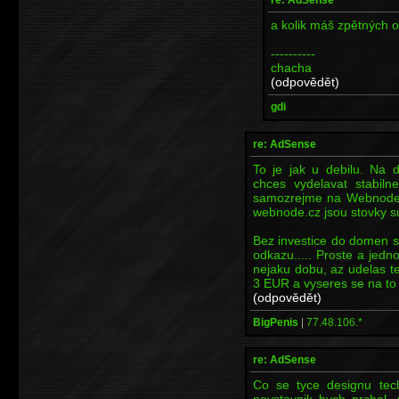
a kolik máš zpětných 
----------
chacha
(odpovědět)
gdi
re: AdSense
To je jak u debilu. Na
chces vydelavat stabiln
samozrejme na Webnode b
webnode.cz jsou stovky 
Bez investice do domen s
odkazu..... Proste a jedn
nejaku dobu, az udelas tec
3 EUR a vyseres se na to t
(odpovědět)
BigPenis
|
77.48.106.*
re: AdSense
Co se tyce designu tech
navstevnik bych prchal, 