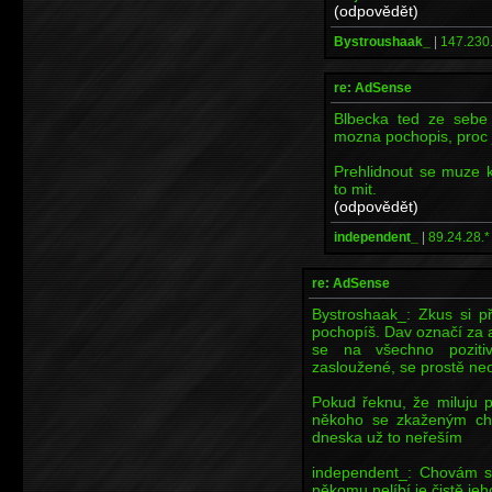
(odpovědět)
Bystroushaak_
|
147.230
re: AdSense
Blbecka ted ze sebe 
mozna pochopis, proc 
Prehlidnout se muze 
to mit.
(odpovědět)
independent_
|
89.24.28.*
re: AdSense
Bystroshaak_: Zkus si p
pochopíš. Dav označí za a
se na všechno pozitiv
zasloužené, se prostě ne
Pokud řeknu, že miluju 
někoho se zkaženým char
dneska už to neřeším
independent_: Chovám se
někomu nelíbí je čistě je