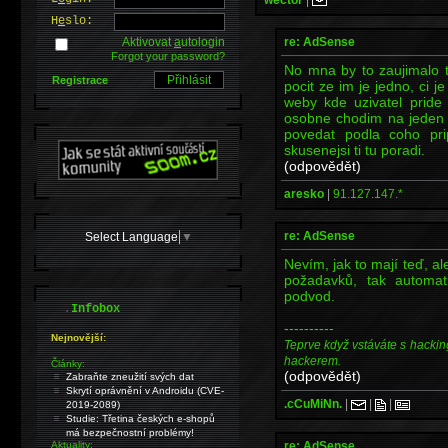
H
e
slo:
re: AdSense
Aktivovat
a
utologin
Forgot your password?
No mna by to zaujimalo t
Registrace
pocit ze im je jedno, ci j
weby kde uzivatel pride
osobne chodim na jeden 
povedat podla coho pri
skusenejsi ti tu poradi.
(odpovědět)
aresko
|
91.127.147.*
re: AdSense
Select Language
▼
Nevím, jak to mají teď, al
požadavků, tak automat
podvod.
.
Infobox
----------
Nejnovější:
Teprve když vstáváte s hackin
hackerem.
Články:
(odpovědět)
Zabraňte zneužití svých dat
Skrytí oprávnění v Androidu (CVE-
.cCuMiNn.
|
|
|
2019-2089)
Studie: Třetina českých e-shopů
má bezpečnostní problémy!
re: AdSense
Aktuality: