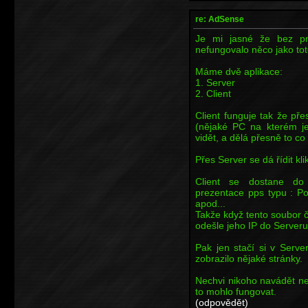
re: AdSense
Je mi jasné že bez pr
nefungovalo něco jako toto
Máme dvě aplikace:
1. Server
2. Client
Client funguje tak že př
(nějaké PC na kterém je
vidět, a dělá přesně to co
Přes Server se dá řídit kl
Client se dostane do
prezentace pps typu : Poš
apod...
Takže když tento soubor 
odešle jeho IP do Serveru
Pak jen stačí si v Serve
zobrazilo nějaké stránky.
Nechvi nikoho navádět ne
to mohlo fungovat.
(odpovědět)