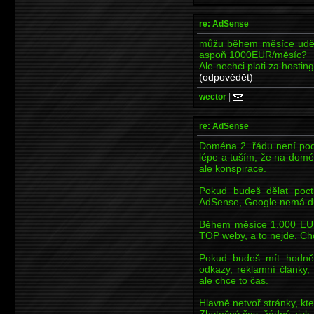
re: AdSense
můžu během měsíce udělat
aspoň 1000EUR/měsíc?
Ale nechci plati za hostin
(odpovědět)
wector
|
re: AdSense
Doména 2. řádu není pod
lépe a tuším, že na domén
ale konspirace.
Pokud budeš dělat poct
AdSense, Google nemá dů
Během měsíce 1.000 EUR 
TOP weby, a to nejde. Chc
Pokud budeš mít hodně 
odkazy, reklamní články,
ale chce to čas.
Hlavně netvoř stránky, kte
Zbytečný čas, žádný zisk.