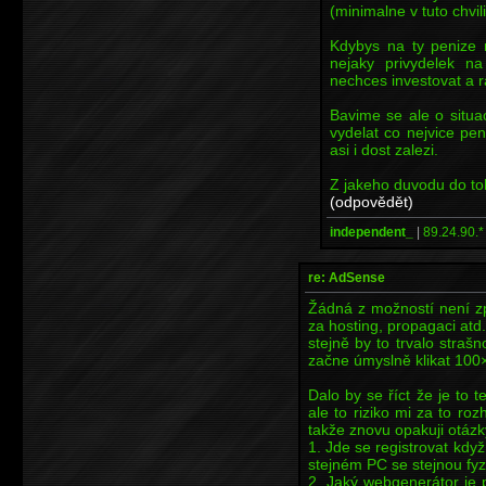
(minimalne v tuto chvili
Kdybys na ty penize n
nejaky privydelek n
nechces investovat a r
Bavime se ale o situa
vydelat co nejvice pe
asi i dost zalezi.
Z jakeho duvodu do to
(odpovědět)
independent_
|
89.24.90.*
re: AdSense
Žádná z možností není zp
za hosting, propagaci atd.
stejně by to trvalo straš
začne úmyslně klikat 100× a
Dalo by se říct že je to 
ale to riziko mi za to ro
takže znovu opakuji otázk
1. Jde se registrovat kdy
stejném PC se stejnou fy
2. Jaký webgenerátor je pr