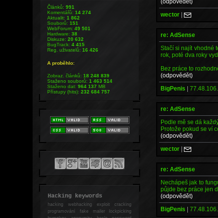
(odpovědět)
Článků:
991
Komentářů:
14 274
wector
|
Aktualit:
1 862
Souborů:
151
WebForum:
49 501
Hardware:
38
re: AdSense
Diskuze:
20 632
BugTrack:
4 415
Stačí si najít vhodné
Reg. uživatelů:
16 426
rok, poté dva roky vyd
A proběhlo:
Bez práce to rozhod
(odpovědět)
Zobraz. článků:
18 248 839
Staženo souborů:
1 463 514
Staženo dat:
964 137
MB
BigPenis
|
77.48.106.
Přístupy (hits):
232 684 757
re: AdSense
Podle mě se dá každý 
Protože pokud se ví co
(odpovědět)
wector
|
re: AdSense
Nechápeš jak to fungu
půjde bez práce jen 
(odpovědět)
Hacking keywords
hacking
webhacking exploit cracking
BigPenis
|
77.48.106.
programování fake mailer lockpicking
bumpkey anonymity heslo password