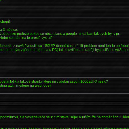
*
chopil.
a 3 měsíce.
žet peníze protože pokud se něco stane a google mi dá ban tak bych byl v pr...
 Nebo se mám na to prostě vysrat?
noode z návštěvností cca 150UIP denně čas a úsilí problém není jen to potřebu
nym podobným způsobem (doma u PC) tak to uvítám ale raději bych slišel o AdSense
ělat tolik a takové stránky které mi vydělají aspoň 1000EUR/měsíc?
sting atd... (nejlépe na webnode)
odmínkou, ale vyhledávače se k nim stavějí lépe a tuším, že na doménách 3. řádu