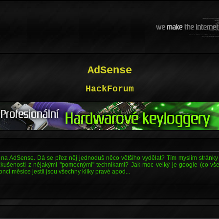
AdSense
HackForum
 na AdSense. Dá se přez něj jednoduš něco většího vydělat? Tím myslím stránky
kušenosti z nějakými "pomocnými" technikami? Jak moc velký je google (co vše
ci měsíce jestli jsou všechny kliky pravé apod...