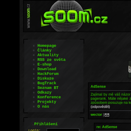
Homepage
Články
Aktuality
RSS ze světa
E-shop
Download
HackForum
Diskuze
BugTrack
AdSense
Seznam BT
Odkazy
Zajímal by mě váš názor
Konference
pagerank. Máte nějaké z
Projekty
způsobem posuzuje na kon
O nás
(odpovědět)
wector
|
.
Přihlášení
re: AdSense
L
o
gin: