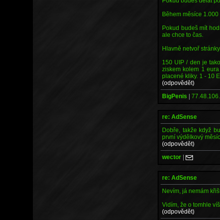
Pokud budeš dělat po
Během měsíce 1.000 EU
Pokud budeš mít hodně
ale chce to čas.
Hlavně netvoř stránky,
150 UIP / den je tako
ziskem kolem 1 eura
placené kliky. 1 - 10 E
(odpovědět)
BigPenis
|
77.48.106.
re: AdSense
Dobře, takže když b
první výdělkový měs
(odpovědět)
wector
|
re: AdSense
Nevím, já nemám křišť
Vidím, že o tomhle ví
(odpovědět)