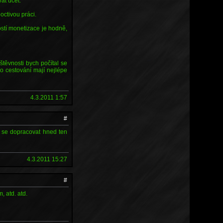
at účet.
octivou práci.
ostí monetizace je hodně,
štěvnosti bych počítal se
 cestování mají nejlépe
4.3.2011 1:57
#
 se dopracovat hned ten
4.3.2011 15:27
#
, atd. atd.