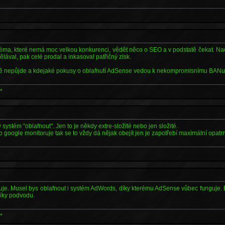
 téma, které nemá moc velkou konkurenci, vědět něco o SEO a v podstatě čekat. Nad
ělával, pak celé prodal a inkasoval patřičný zisk.
ně nepůjde a kdejaké pokusy o oblafnutí AdSense vedou k nekompromisnímu BANu
*
systém "oblafnout". Jen to je někdy extre-složité nebo jen složité.
 google monitoruje tak se to vždy dá nějak obejít jen je zapotřebí maximální opatrn
je. Musel bys oblafnout i systém AdWords, díky kterému AdSense vůbec funguje. Pro
díky podvodu.
*