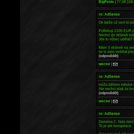
BigPenis
|
77.48.106.
re: AdSense
Ok takže už sem to po
Potřebuji 2200 EUR z
Nechci do stránek vrá
Jde to vůbec udělat?
Mám 5 stránek na web
se to dalo vydělat ji
(odpovědět)
wector
|
re: AdSense
můžu během měsíce ud
Ale nechci plati za ho
(odpovědět)
wector
|
re: AdSense
Doména 2. řádu není p
To je ale konspirace.