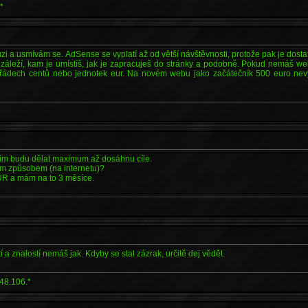
*
i a usmívám se. AdSense se vyplatí až od větší návštěvnosti, protože pak je dostate
 záleží, kam je umístíš, jak je zapracuješ do stránky a podobně. Pokud nemáš web
v řádech centů nebo jednotek eur. Na novém webu jako začátečník 500 euro nevy
řím budu dělat maximum až dosáhnu cíle.
ným způsobem (na internetu)?
R a mám na to 3 měsíce.
 a znalostí nemáš jak. Kdyby se stal zázrak, určitě dej vědět.
48.106.*