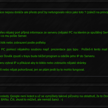
áce nejsou doláče ale přesto proč by nefungovalo něco jako toto ? (záleží na princip
 přes nějaký port příjmá informace ze serveru (nějaké PC na kterém je spuštěný Serv
o co mu pošle Server.
t klik nebo zobrazení podle potřeby.
 PC pomocí nějakého souboru např. prezentace pps typu : Pošleš-li tento mail 
or člověk zpustí v trayu bude běžet program a odešle jeho IP do Serveru.
veru vybrat IP a přikázat aby to kliklo nebo zobrazilo nějaké stránky.
 nebo nějak pohoršovat, jen se ptám jestli by to mohlo fungovat.
osledy. Google není kokot a už se vymýšlely takové píčoviny na oblafnutí, že to člo
k BANu. Čili, zkusit to můžeš, ale nemáš šanci. :-)