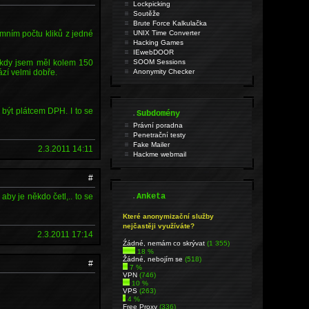
Lockpicking
Soutěže
Brute Force Kalkulačka
émním počtu kliků z jedné
UNIX Time Converter
Hacking Games
IEwebDOOR
, kdy jsem měl kolem 150
SOOM Sessions
zí velmi dobře.
Anonymity Checker
 být plátcem DPH. I to se
.
Subdomény
Právní poradna
Penetrační testy
Fake Mailer
2.3.2011 14:11
Hackme webmail
#
.
by je někdo četl,.. to se
Anketa
Které anonymizační služby
nejčastěji využíváte?
2.3.2011 17:14
Źádné, nemám co skrývat
(1 355)
18 %
Žádné, nebojím se
(518)
#
7 %
VPN
(746)
10 %
VPS
(263)
4 %
Free Proxy
(336)