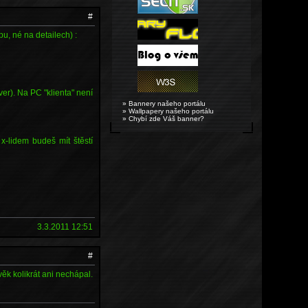
#
u, né na detailech) :
er). Na PC "klienta" není
» Bannery našeho portálu
» Wallpapery našeho portálu
» Chybí zde Váš banner?
x-lidem budeš mít štěstí
3.3.2011 12:51
#
věk kolikrát ani nechápal.