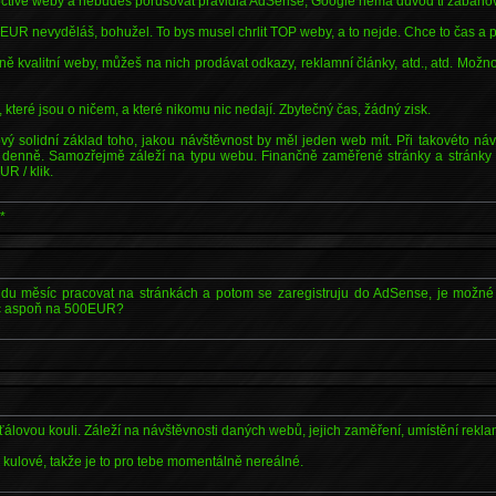
ctivé weby a nebudeš porušovat pravidla AdSense, Google nemá důvod ti zabanov
R nevyděláš, bohužel. To bys musel chrlit TOP weby, a to nejde. Chce to čas a p
 kvalitní weby, můžeš na nich prodávat odkazy, reklamní články, atd., atd. Možn
 které jsou o ničem, a které nikomu nic nedají. Zbytečný čas, žádný zisk.
vý solidní základ toho, jakou návštěvnost by měl jeden web mít. Při takovéto náv
 denně. Samozřejmě záleží na typu webu. Finančně zaměřené stránky a stránky o
UR / klik.
*
udu měsíc pracovat na stránkách a potom se zaregistruju do AdSense, je možné
íc aspoň na 500EUR?
álovou kouli. Záleží na návštěvnosti daných webů, jejich zaměření, umístění reklam
š kulové, takže je to pro tebe momentálně nereálné.