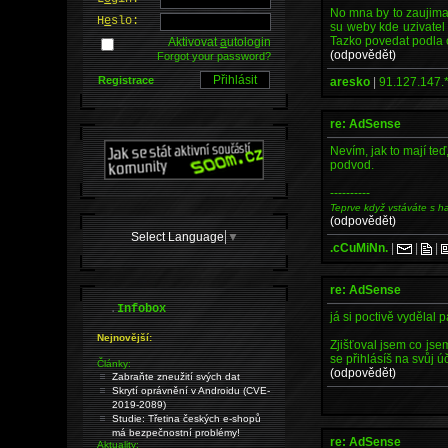
No mna by to zaujimalo
H
e
slo:
su weby kde uzivatel
Tazko povedat podla c
Aktivovat
a
utologin
(odpovědět)
Forgot your password?
Registrace
aresko
|
91.127.147.
re: AdSense
Nevím, jak to mají teď
podvod.
----------
Teprve když vstáváte s h
(odpovědět)
Select Language
▼
.cCuMiNn.
|
|
|
re: AdSense
.
Infobox
já si poctivě vydělal
Nejnovější:
Zjišťoval jsem co jse
se přihlásíš na svůj ú
Články:
(odpovědět)
Zabraňte zneužití svých dat
Skrytí oprávnění v Androidu (CVE-
2019-2089)
Studie: Třetina českých e-shopů
má bezpečnostní problémy!
re: AdSense
Aktuality: