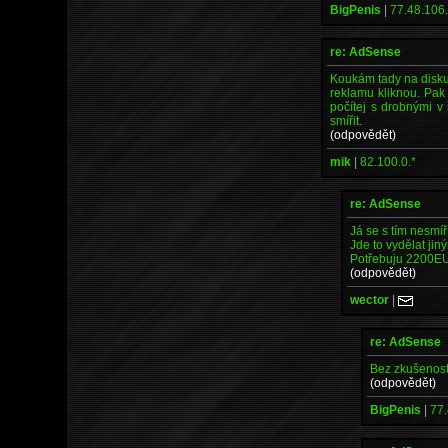
BigPenis
|
77.48.106.
re: AdSense
Koukám tady na diskuz
reklamu kliknou. Pak
počítej s drobnými 
smířit.
(odpovědět)
mik
|
82.100.0.*
re: AdSense
Já se s tím nesmí
Jde to vydělat ji
Potřebuju 2200EU
(odpovědět)
wector
|
re: AdSense
Bez zkušeností
(odpovědět)
BigPenis
|
77.