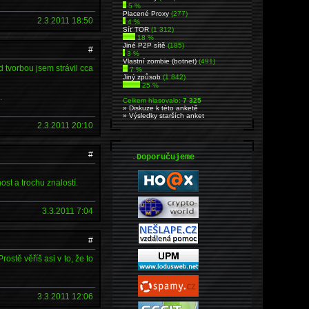
5 %
Placené Proxy
(277)
2.3.2011 18:50
4 %
Síť TOR
(1 312)
18 %
Jiné P2P sítě
(185)
#
3 %
Vlastní zombie (botnet)
(491)
 tvorbou jsem strávil cca
7 %
Jiný způsob
(1 842)
25 %
.
Celkem hlasovalo:
7 325
» Diskuze k této anketě
» Výsledky starších anket
2.3.2011 20:10
#
.
Doporučujeme
ost a trochu znalostí.
3.3.2011 7:04
#
stě věříš asi v to, že to
3.3.2011 12:06