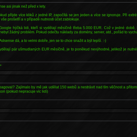
e asi jinak než před x lety.
d přijde více kliků z jedné IP, započítá se jen jeden a více se ignoruje. Při extr
vše prošetří a v případě nutnosti účet zablokuje.
Google hýčká lidi, kteří si vydělají měsíčně třeba 5.000 EUR. Což v jedné době
nebyl žádný problém. Pokud odečtu náklady za domény, server, atd., pořád to vychá
Adsense dá, a to velmi dobře, jen se to chce snažit a být lepší. :-)
 vydělají pár ušmudlaných EUR měsíčně, je to poněkud nevýhodné, jelikož je nutné
*
opagoval? Zajímalo by mě jak udělat 150 webů a nestrávit nad tím věčnost a přitom a
kon (pokud nepracuje víc lidí)