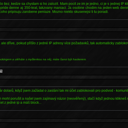
 tiez, kedze sa chystam si ho zalozit. Mam pocit ze im je jedno, ci je s jednej IP kl
 pride denne aj 350-krat, takzvany maniaci. Ja osobne chodim na jeden web denne
oho pripisuju zarobene peniaze. Mozno niekto skusenejsi ti tu poradi.
*
, ale dříve, pokud přišlo z jedné IP adresy více požadavků, tak automaticky zabloko
ackingem a uléháte s myšlenkou na něj, máte šanci být hackerem.
 pár dolarů, když jsem zažádal o zaslání tak mi účet zablokovali pro podvod - komun
m mohl porušit a našel jsem zajímavý názor (neověřený), stačí když jednou klikne
čet z jedné ip a máš block...