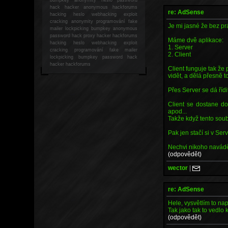
hack
hacker anonymous hackforums
re: AdSense
hacking
heslo webhacking exploit
cracking anonymity programování fake
Je mi jasné že bez pr
mailer lockpicking bumpkey anonymous
password hack proxy hacker hackforums
Máme dvě aplikace:
hacking heslo webhacking exploit
1. Server
cracking programování fake mailer
2. Client
lockpicking bumpkey password hack
hacker
hackforums
Client funguje tak že
vidět, a dělá přesně t
Přes Server se dá řídi
Client se dostane do
apod...
Takže když tento soub
Pak jen stačí si v Ser
Nechvi nikoho navádět
(odpovědět)
wector
|
re: AdSense
Hele, vysvětlím to nap
Tak jako tak to vedlo 
(odpovědět)