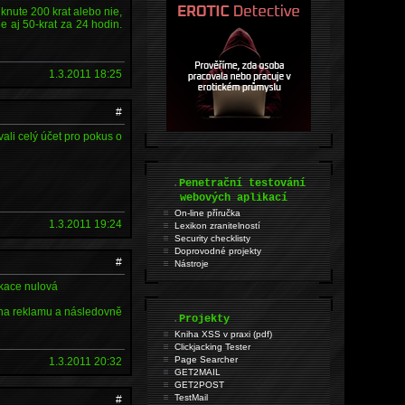
iknute 200 krat alebo nie,
 aj 50-krat za 24 hodin.
1.3.2011 18:25
#
vali celý účet pro pokus o
.
Penetrační testování
webových aplikací
On-line příručka
1.3.2011 19:24
Lexikon zranitelností
Security checklisty
Doprovodné projekty
#
Nástroje
ikace nulová
š na reklamu a následovně
.
Projekty
Kniha XSS v praxi (pdf)
Clickjacking Tester
Page Searcher
1.3.2011 20:32
GET2MAIL
GET2POST
TestMail
#