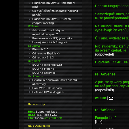
Pozvánka na OWASP meetup v
Dneska funguje Adsens
Brně
Co nyní dělají zakladatelé hacking
Samozřejmě dnes, poku
portálů?
IP, se pravděpodobně 
Pozvánka na OWASP Czech
chapter meeting
Na druhou stranu si 
IT Právo:
vydělávajících webů, 
Jak poslat Email, aby se
nejednalo o spam?
Čili ano. Vydělat se s 
Konverzace na ICQ jako důkaz.
Uveřejnění cizích fotografií
Soubory:
Pro studentíky, kteří
Phoenix 2.5
dá ovšem ojebat. :-)
Crimeware Exploit Kit
(odpovědět)
Crimepack 3.1.3
BugTrack:
BigPenis
|
77.48.106.
SQLi na listyprahy1.cz
SQLi na Florenc
SQLi na kacov.cz
re: AdSense
HackForum:
Sciolink a pořizování screenshotu
A jak jste ty weby pr
obrazovky
mi zdá jak nadlický ví
Dark Web - zkušenosti
(odpovědět)
Detekce HW keyloggeru
wector
|
Další služby:
re: AdSense
BBC:
Supported Tags
RSS:
RSS Feeds v2.0
Funguje toto?
IRC:
#soom
(irc.2600.net)
[link]
Na SOOM.cz je: