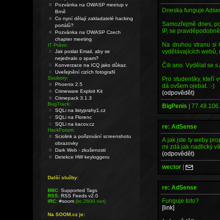
Pozvánka na OWASP meetup v
Dneska funguje Adsens
Brně
Co nyní dělají zakladatelé hacking
Samozřejmě dnes, poku
portálů?
IP, se pravděpodobně 
Pozvánka na OWASP Czech
chapter meeting
Na druhou stranu si 
IT Právo:
vydělávajících webů, 
Jak poslat Email, aby se
nejednalo o spam?
Čili ano. Vydělat se s 
Konverzace na ICQ jako důkaz.
Uveřejnění cizích fotografií
Soubory:
Pro studentíky, kteří
Phoenix 2.5
dá ovšem ojebat. :-)
Crimeware Exploit Kit
(odpovědět)
Crimepack 3.1.3
BugTrack:
BigPenis
|
77.48.106.
SQLi na listyprahy1.cz
SQLi na Florenc
SQLi na kacov.cz
re: AdSense
HackForum:
Sciolink a pořizování screenshotu
A jak jste ty weby pr
obrazovky
mi zdá jak nadlický ví
Dark Web - zkušenosti
(odpovědět)
Detekce HW keyloggeru
wector
|
Další služby:
re: AdSense
BBC:
Supported Tags
RSS:
RSS Feeds v2.0
Funguje toto?
IRC:
#soom
(irc.2600.net)
[link]
Na SOOM.cz je: