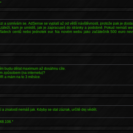
*
i a usmívám se. AdSense se vyplatí až od větší návštěvnosti, protože pak je dostate
 záleží, kam je umístíš, jak je zapracuješ do stránky a podobně. Pokud nemáš web
v řádech centů nebo jednotek eur. Na novém webu jako začátečník 500 euro nevy
řím budu dělat maximum až dosáhnu cíle.
ným způsobem (na internetu)?
R a mám na to 3 měsíce.
 a znalostí nemáš jak. Kdyby se stal zázrak, určitě dej vědět.
48.106.*