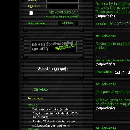
No mna by to zaujimalo
H
e
slo:
su weby kde uzivatel
Tazko povedat podla c
Aktivovat
a
utologin
(odpovědět)
Forgot your password?
Registrace
aresko
|
91.127.147.
re: AdSense
Nevím, jak to mají teď
podvod.
----------
Teprve když vstáváte s h
(odpovědět)
Select Language
▼
.cCuMiNn.
|
|
|
re: AdSense
.
Infobox
já si poctivě vydělal
Nejnovější:
Zjišťoval jsem co jse
se přihlásíš na svůj ú
Články:
(odpovědět)
Zabraňte zneužití svých dat
Skrytí oprávnění v Androidu (CVE-
2019-2089)
Studie: Třetina českých e-shopů
má bezpečnostní problémy!
re: AdSense
Aktuality: