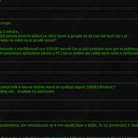
*
chopil.
a 3 měsíce.
žet peníze protože pokud se něco stane a google mi dá ban tak bych byl v pr...
 Nebo se mám na to prostě vysrat?
noode z návštěvností cca 150UIP denně čas a úsilí problém není jen to potřebu
nym podobným způsobem (doma u PC) tak to uvítám ale raději bych slišel o AdSense
ělat tolik a takové stránky které mi vydělají aspoň 1000EUR/měsíc?
sting atd... (nejlépe na webnode)
odmínkou, ale vyhledávače se k nim stavějí lépe a tuším, že na doménách 3. řádu