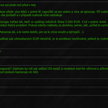
e asi jinak než před x lety.
d přijde více kliků z jedné IP, započítá se jen jeden a více se ignoruje. Při extr
vše prošetří a v případě nutnosti účet zablokuje.
Google hýčká lidi, kteří si vydělají měsíčně třeba 5.000 EUR. Což v jedné době
nebyl žádný problém. Pokud odečtu náklady za domény, server, atd., pořád to vychá
Adsense dá, a to velmi dobře, jen se to chce snažit a být lepší. :-)
 vydělají pár ušmudlaných EUR měsíčně, je to poněkud nevýhodné, jelikož je nutné
*
opagoval? Zajímalo by mě jak udělat 150 webů a nestrávit nad tím věčnost a přitom a
kon (pokud nepracuje víc lidí)