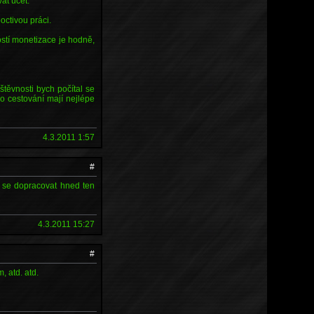
at účet.
octivou práci.
ostí monetizace je hodně,
štěvnosti bych počítal se
 cestování mají nejlépe
4.3.2011 1:57
#
 se dopracovat hned ten
4.3.2011 15:27
#
, atd. atd.