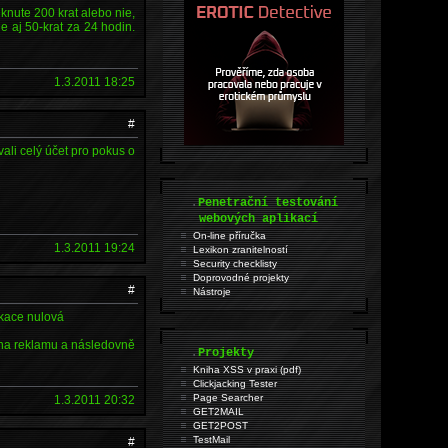
iknute 200 krat alebo nie,
 aj 50-krat za 24 hodin.
1.3.2011 18:25
#
vali celý účet pro pokus o
.
Penetrační testování
webových aplikací
On-line příručka
1.3.2011 19:24
Lexikon zranitelností
Security checklisty
Doprovodné projekty
#
Nástroje
ikace nulová
š na reklamu a následovně
.
Projekty
Kniha XSS v praxi (pdf)
Clickjacking Tester
Page Searcher
1.3.2011 20:32
GET2MAIL
GET2POST
TestMail
#