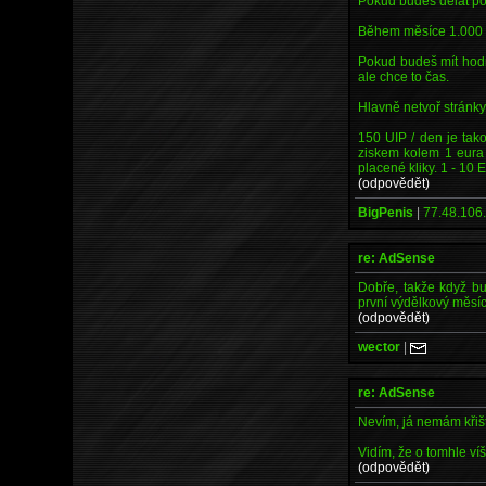
Pokud budeš dělat po
Během měsíce 1.000 EU
Pokud budeš mít hodně
ale chce to čas.
Hlavně netvoř stránky,
150 UIP / den je tako
ziskem kolem 1 eura
placené kliky. 1 - 10 E
(odpovědět)
BigPenis
|
77.48.106.
re: AdSense
Dobře, takže když b
první výdělkový měs
(odpovědět)
wector
|
re: AdSense
Nevím, já nemám křišť
Vidím, že o tomhle ví
(odpovědět)