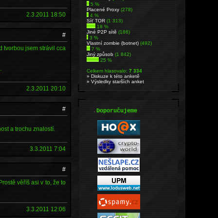
5 %
Placené Proxy
(278)
2.3.2011 18:50
4 %
Síť TOR
(1 313)
18 %
Jiné P2P sítě
(186)
#
3 %
Vlastní zombie (botnet)
(492)
 tvorbou jsem strávil cca
7 %
Jiný způsob
(1 842)
25 %
.
Celkem hlasovalo:
7 334
» Diskuze k této anketě
» Výsledky starších anket
2.3.2011 20:10
#
.
Doporučujeme
ost a trochu znalostí.
3.3.2011 7:04
#
stě věříš asi v to, že to
3.3.2011 12:06