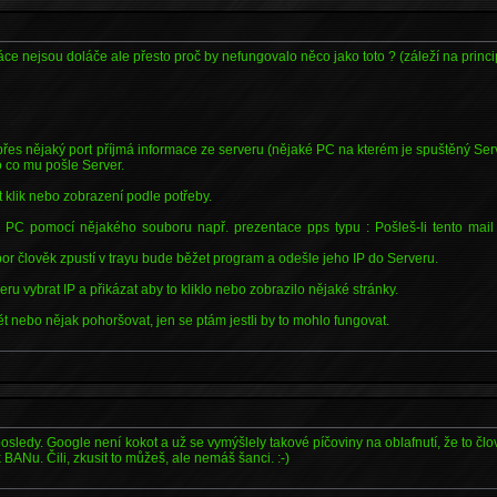
áce nejsou doláče ale přesto proč by nefungovalo něco jako toto ? (záleží na princip
 přes nějaký port příjmá informace ze serveru (nějaké PC na kterém je spuštěný Serv
o co mu pošle Server.
t klik nebo zobrazení podle potřeby.
 PC pomocí nějakého souboru např. prezentace pps typu : Pošleš-li tento mail 
or člověk zpustí v trayu bude běžet program a odešle jeho IP do Serveru.
veru vybrat IP a přikázat aby to kliklo nebo zobrazilo nějaké stránky.
 nebo nějak pohoršovat, jen se ptám jestli by to mohlo fungovat.
osledy. Google není kokot a už se vymýšlely takové píčoviny na oblafnutí, že to člo
k BANu. Čili, zkusit to můžeš, ale nemáš šanci. :-)