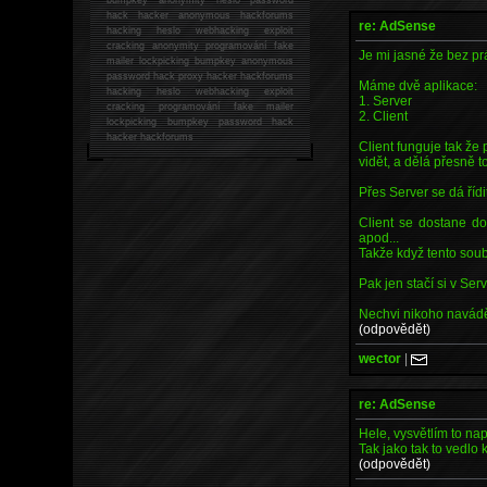
hack
hacker anonymous hackforums
re: AdSense
hacking
heslo webhacking exploit
cracking anonymity programování fake
Je mi jasné že bez pr
mailer lockpicking bumpkey anonymous
password hack proxy hacker hackforums
Máme dvě aplikace:
hacking heslo webhacking exploit
1. Server
cracking programování fake mailer
2. Client
lockpicking bumpkey password hack
hacker
hackforums
Client funguje tak že
vidět, a dělá přesně t
Přes Server se dá řídi
Client se dostane do
apod...
Takže když tento soub
Pak jen stačí si v Ser
Nechvi nikoho navádět
(odpovědět)
wector
|
re: AdSense
Hele, vysvětlím to nap
Tak jako tak to vedlo 
(odpovědět)