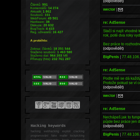
(odpovědět)
Článků:
991
Komentářů:
14 274
wector
|
Aktualit:
1 862
Souborů:
151
WebForum:
49 501
Hardware:
38
re: AdSense
Diskuze:
20 632
BugTrack:
4 415
Stačí si najít vhodné
Reg. uživatelů:
16 427
rok, poté dva roky vyd
A proběhlo:
Bez práce to rozhod
(odpovědět)
Zobraz. článků:
18 251 544
Staženo souborů:
1 463 580
Staženo dat:
964 203
MB
BigPenis
|
77.48.106.
Přístupy (hits):
232 761 287
re: AdSense
Podle mě se dá každý 
Protože pokud se ví co
(odpovědět)
wector
|
re: AdSense
Nechápeš jak to fungu
půjde bez práce jen 
(odpovědět)
Hacking keywords
hacking
webhacking exploit cracking
BigPenis
|
77.48.106.
programování fake mailer lockpicking
bumpkey anonymity heslo password