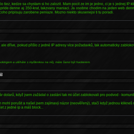
 tiez, kedze sa chystam si ho zalozit. Mam pocit ze im je jedno, ci je s jednej IP kl
 pride denne aj 350-krat, takzvany maniaci. Ja osobne chodim na jeden web denne
oho pripisuju zarobene peniaze. Mozno niekto skusenejsi ti tu poradi.
*
, ale dříve, pokud přišlo z jedné IP adresy více požadavků, tak automaticky zabloko
ackingem a uléháte s myšlenkou na něj, máte šanci být hackerem.
 pár dolarů, když jsem zažádal o zaslání tak mi účet zablokovali pro podvod - komun
m mohl porušit a našel jsem zajímavý názor (neověřený), stačí když jednou klikne
čet z jedné ip a máš block...