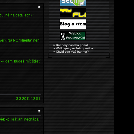
#
u, né na detailech) :
er). Na PC "klienta" není
» Bannery našeho portálu
» Wallpapery našeho portálu
» Chybí zde Váš banner?
x-lidem budeš mít štěstí
3.3.2011 12:51
#
věk kolikrát ani nechápal.