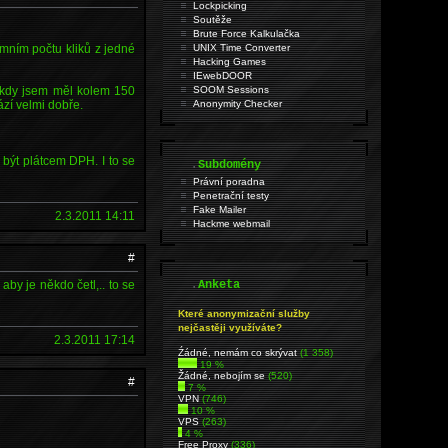
Lockpicking
Soutěže
Brute Force Kalkulačka
émním počtu kliků z jedné
UNIX Time Converter
Hacking Games
IEwebDOOR
, kdy jsem měl kolem 150
SOOM Sessions
zí velmi dobře.
Anonymity Checker
 být plátcem DPH. I to se
.
Subdomény
Právní poradna
Penetrační testy
Fake Mailer
2.3.2011 14:11
Hackme webmail
#
.
by je někdo četl,.. to se
Anketa
Které anonymizační služby
nejčastěji využíváte?
2.3.2011 17:14
Źádné, nemám co skrývat
(1 358)
19 %
Žádné, nebojím se
(520)
#
7 %
VPN
(746)
10 %
VPS
(263)
4 %
Free Proxy
(336)