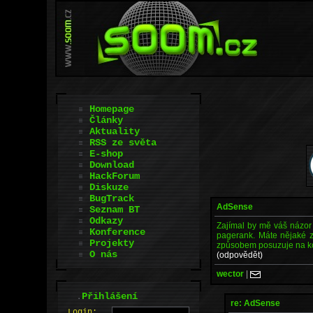
Homepage
Články
Aktuality
RSS ze světa
E-shop
Download
HackForum
Diskuze
BugTrack
AdSense
Seznam BT
Odkazy
Zajímal by mě váš názor
Konference
pagerank. Máte nějaké z
Projekty
způsobem posuzuje na kon
O nás
(odpovědět)
wector
|
.
Přihlášení
re: AdSense
L
o
gin: