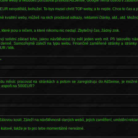
ctivé weby a nebudeš porušovat pravidla AdSense, Google nemá důvod ti zabanov
R nevyděláš, bohužel. To bys musel chrlit TOP weby, a to nejde. Chce to čas a p
 kvalitní weby, můžeš na nich prodávat odkazy, reklamní články, atd., atd. Možn
 které jsou o ničem, a které nikomu nic nedají. Zbytečný čas, žádný zisk.
vý solidní základ toho, jakou návštěvnost by měl jeden web mít. Při takovéto náv
 denně. Samozřejmě záleží na typu webu. Finančně zaměřené stránky a stránky o
UR / klik.
*
udu měsíc pracovat na stránkách a potom se zaregistruju do AdSense, je možné
íc aspoň na 500EUR?
álovou kouli. Záleží na návštěvnosti daných webů, jejich zaměření, umístění reklam
š kulové, takže je to pro tebe momentálně nereálné.