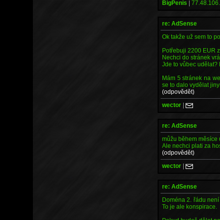
BigPenis
|
77.48.106.
re: AdSense
Ok takže už sem to po
Potřebuji 2200 EUR z
Nechci do stránek vrá
Jde to vůbec udělat?
Mám 5 stránek na web
se to dalo vydělat ji
(odpovědět)
wector
|
re: AdSense
můžu během měsíce ud
Ale nechci plati za ho
(odpovědět)
wector
|
re: AdSense
Doména 2. řádu není p
To je ale konspirace.