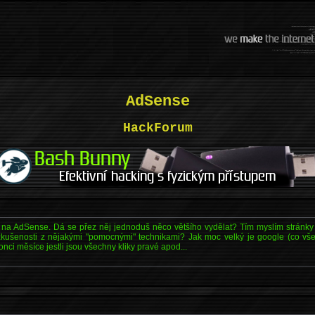
AdSense
HackForum
 na AdSense. Dá se přez něj jednoduš něco většího vydělat? Tím myslím stránky
kušenosti z nějakými "pomocnými" technikami? Jak moc velký je google (co vše
ci měsíce jestli jsou všechny kliky pravé apod...