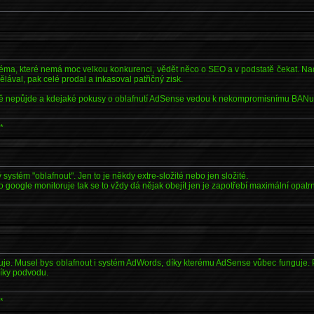
 téma, které nemá moc velkou konkurenci, vědět něco o SEO a v podstatě čekat. Nad
ělával, pak celé prodal a inkasoval patřičný zisk.
ně nepůjde a kdejaké pokusy o oblafnutí AdSense vedou k nekompromisnímu BANu
*
systém "oblafnout". Jen to je někdy extre-složité nebo jen složité.
 google monitoruje tak se to vždy dá nějak obejít jen je zapotřebí maximální opatrn
je. Musel bys oblafnout i systém AdWords, díky kterému AdSense vůbec funguje. Pro
díky podvodu.
*