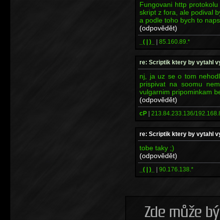
Fungovani http protokolu j
skript z fora, ale podival 
a podle toho bych to nap
(odpovědět)
_( | )_
|
85.160.89.*
re: Scriptik ktery by vytahl v
nj, ja uz se o tom nehod
prispivat na soomu nema
vulgarnim pripominkam be
(odpovědět)
cP
|
213.84.233.136/192.168.
re: Scriptik ktery by vytahl v
tobe taky ;)
(odpovědět)
_( | )_
|
90.176.138.*