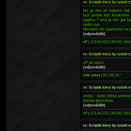
re: Scriptik ktery by vytahl v
No ja vim ze nejsem tak c
bys priste byt konkretn
napicu ? ano ja vim jak by j
radis vys.
Nevidim nic spatneho na t
(odpovědět)
cP
|
213.84.233.136/192.168.
re: Scriptik ktery by vytahl v
cP jsi vajco..
(odpovědět)
vole antos
|
85.160.16.*
re: Scriptik ktery by vytahl v
antos : dalsi velice prinos
banda ignorantu
(odpovědět)
cP
|
213.84.233.136/192.168.
re: Scriptik ktery by vytahl v