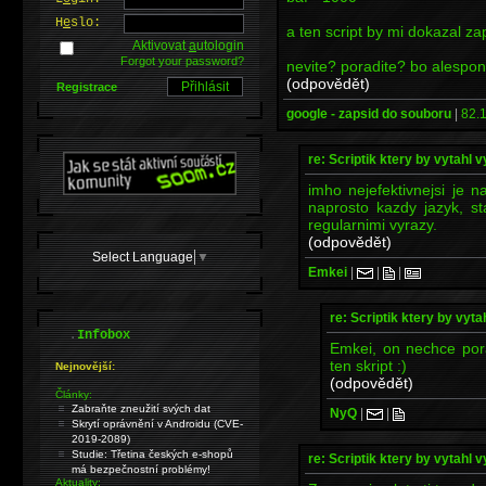
H
e
slo:
a ten script by mi dokazal za
Aktivovat
a
utologin
Forgot your password?
nevite? poradite? bo alespon
(odpovědět)
Registrace
google - zapsid do souboru
|
82.1
re: Scriptik ktery by vytahl v
imho nejefektivnejsi je 
naprosto kazdy jazyk, st
regularnimi vyrazy.
(odpovědět)
Select Language
▼
Emkei
|
|
|
re: Scriptik ktery by vyta
.
Infobox
Emkei, on nechce pora
ten skript :)
Nejnovější:
(odpovědět)
Články:
Zabraňte zneužití svých dat
NyQ
|
|
Skrytí oprávnění v Androidu (CVE-
2019-2089)
Studie: Třetina českých e-shopů
re: Scriptik ktery by vytahl v
má bezpečnostní problémy!
Aktuality: