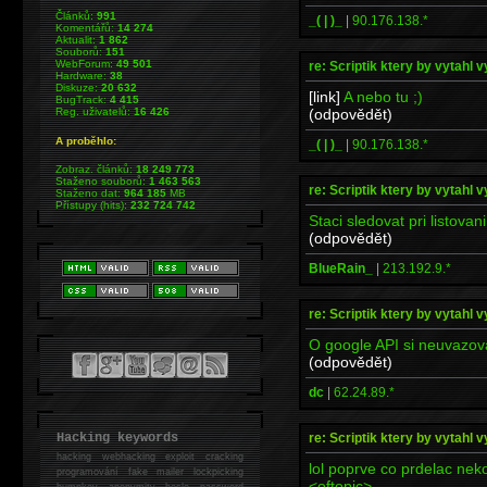
Článků:
991
_( | )_
|
90.176.138.*
Komentářů:
14 274
Aktualit:
1 862
Souborů:
151
WebForum:
49 501
re: Scriptik ktery by vytahl v
Hardware:
38
Diskuze:
20 632
[link]
A nebo tu ;)
BugTrack:
4 415
(odpovědět)
Reg. uživatelů:
16 426
A proběhlo:
_( | )_
|
90.176.138.*
Zobraz. článků:
18 249 773
Staženo souborů:
1 463 563
re: Scriptik ktery by vytahl v
Staženo dat:
964 185
MB
Přístupy (hits):
232 724 742
Staci sledovat pri listovan
(odpovědět)
BlueRain_
|
213.192.9.*
re: Scriptik ktery by vytahl v
O google API si neuvazov
(odpovědět)
dc
|
62.24.89.*
re: Scriptik ktery by vytahl v
Hacking keywords
hacking
webhacking exploit cracking
lol poprve co prdelac neko
programování fake mailer lockpicking
<oftopic>
bumpkey anonymity heslo password