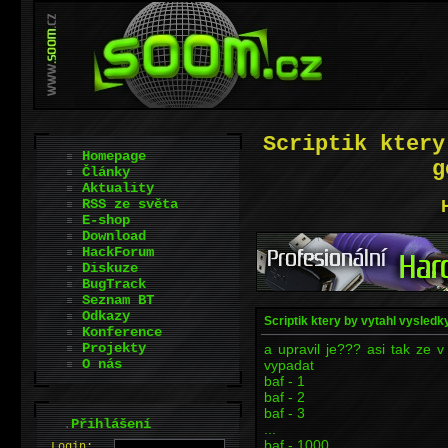
Scriptik ktery
Homepage
g
Články
Aktuality
RSS ze světa
E-shop
Download
HackForum
Diskuze
BugTrack
Seznam BT
Odkazy
Scriptik ktery by vytahl vysledky
Konference
Projekty
a upravil je??? asi tak ze 
O nás
vypadat
baf - 1
baf - 2
baf - 3
.
Přihlášení
...
baf - 1000
L
o
gin: