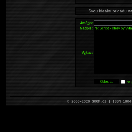
Svou ideální brigádu n
Jmé
n
o:
Na
d
pis:
V
z
kaz:
No
© 2003–2026 SOOM.cz | ISSN 180