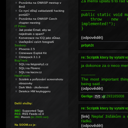
Za mensi uplatu ti to rad 
Pozvánka na OWASP meetup v
Brně
----------
Co nyní dělají zakladatelé hacking
public static void m
portálů?
throw new Unsupp
Pozvánka na OWASP Czech
chapter meeting
implemented!");
IT Právo:
}
Jak poslat Email, aby se
nejednalo o spam?
(odpovědět)
Konverzace na ICQ jako důkaz.
Uveřejnění cizích fotografií
pr0ph3t
Soubory:
Phoenix 2.5
Crimeware Exploit Kit
re: Scriptik ktery by vytahl v
Crimepack 3.1.3
BugTrack:
SQLi na listyprahy1.cz
ja dokonce za o neco men
SQLi na Florenc
SQLi na kacov.cz
----------
HackForum:
The most important thin
Sciolink a pořizování screenshotu
being said....
obrazovky
Dark Web - zkušenosti
(odpovědět)
Detekce HW keyloggeru
Gerlige
|
|
293165008
Další služby:
re: Scriptik ktery by vytahl v
BBC:
Supported Tags
RSS:
RSS Feeds v2.0
[link]
Neplať žíďákům a na
IRC:
#soom
(irc.2600.net)
řádků.
(odpovědět)
Na SOOM.cz je: