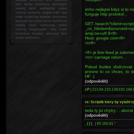
hack
hacker anonymous hackforums
imho nejlepsi kdyz si to n
hacking
heslo webhacking exploit
cracking anonymity programování fake
funguje http protokol...
mailer lockpicking bumpkey anonymous
password hack proxy hacker hackforums
GET /search?client=scrip
hacking heslo webhacking exploit
_co_hledam&sourceid=op
cracking programování fake mailer
amp;oe=utf-8<lf>
lockpicking bumpkey password hack
Host: google.com<lf>
hacker
hackforums
<crlf>
<lf> je line-feed je zalom
<cr> carriage return...
Pokud budes dodrzovat s
presne to co chces, to s
HF :)
(odpovědět)
cP
|
213.84.233.136/192.168.
re: Scriptik ktery by vytahl v
teda ty jsi chytry.... akorat
(odpovědět)
_( | )_
|
85.160.81.*