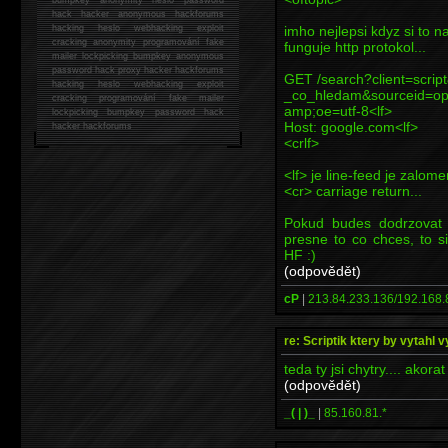
hack
hacker anonymous hackforums
imho nejlepsi kdyz si to n
hacking
heslo webhacking exploit
cracking anonymity programování fake
funguje http protokol...
mailer lockpicking bumpkey anonymous
password hack proxy hacker hackforums
GET /search?client=scrip
hacking heslo webhacking exploit
_co_hledam&sourceid=op
cracking programování fake mailer
amp;oe=utf-8<lf>
lockpicking bumpkey password hack
Host: google.com<lf>
hacker
hackforums
<crlf>
<lf> je line-feed je zalom
<cr> carriage return...
Pokud budes dodrzovat s
presne to co chces, to s
HF :)
(odpovědět)
cP
|
213.84.233.136/192.168.
re: Scriptik ktery by vytahl v
teda ty jsi chytry.... akorat
(odpovědět)
_( | )_
|
85.160.81.*