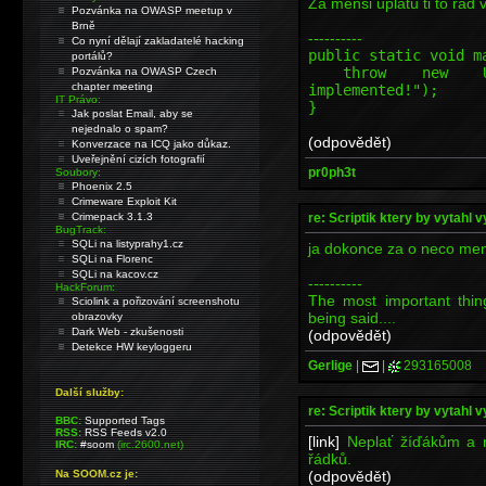
Za mensi uplatu ti to rad 
Pozvánka na OWASP meetup v
Brně
----------
Co nyní dělají zakladatelé hacking
public static void m
portálů?
throw new Unsupp
Pozvánka na OWASP Czech
chapter meeting
implemented!");
IT Právo:
}
Jak poslat Email, aby se
nejednalo o spam?
(odpovědět)
Konverzace na ICQ jako důkaz.
Uveřejnění cizích fotografií
pr0ph3t
Soubory:
Phoenix 2.5
Crimeware Exploit Kit
re: Scriptik ktery by vytahl v
Crimepack 3.1.3
BugTrack:
SQLi na listyprahy1.cz
ja dokonce za o neco men
SQLi na Florenc
SQLi na kacov.cz
----------
HackForum:
The most important thin
Sciolink a pořizování screenshotu
being said....
obrazovky
Dark Web - zkušenosti
(odpovědět)
Detekce HW keyloggeru
Gerlige
|
|
293165008
Další služby:
re: Scriptik ktery by vytahl v
BBC:
Supported Tags
RSS:
RSS Feeds v2.0
[link]
Neplať žíďákům a na
IRC:
#soom
(irc.2600.net)
řádků.
(odpovědět)
Na SOOM.cz je: