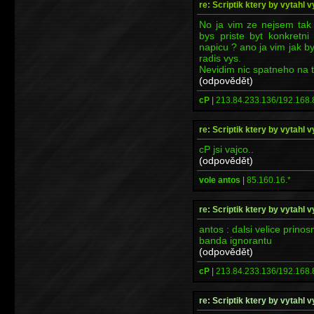
re: Scriptik ktery by vytahl v
No ja vim ze nejsem tak c
bys priste byt konkretn
napicu ? ano ja vim jak by j
radis vys.
Nevidim nic spatneho na t
(odpovědět)
cP
|
213.84.233.136/192.168.
re: Scriptik ktery by vytahl v
cP jsi vajco..
(odpovědět)
vole antos
|
85.160.16.*
re: Scriptik ktery by vytahl v
antos : dalsi velice prinos
banda ignorantu
(odpovědět)
cP
|
213.84.233.136/192.168.
re: Scriptik ktery by vytahl v