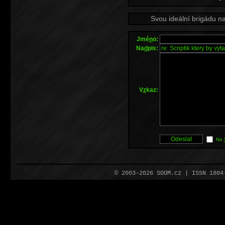
Svou ideální brigádu n
Jmé
n
o:
Na
d
pis:
V
z
kaz:
No
© 2003–2026 SOOM.cz | ISSN 180