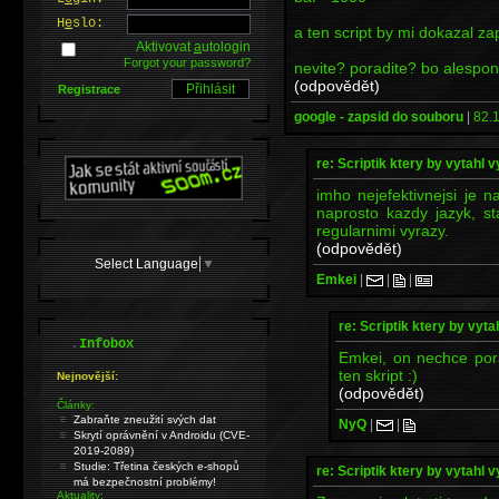
H
e
slo:
a ten script by mi dokazal za
Aktivovat
a
utologin
Forgot your password?
nevite? poradite? bo alespon
(odpovědět)
Registrace
google - zapsid do souboru
|
82.1
re: Scriptik ktery by vytahl v
imho nejefektivnejsi je 
naprosto kazdy jazyk, st
regularnimi vyrazy.
(odpovědět)
Select Language
▼
Emkei
|
|
|
re: Scriptik ktery by vyta
.
Infobox
Emkei, on nechce pora
ten skript :)
Nejnovější:
(odpovědět)
Články:
Zabraňte zneužití svých dat
NyQ
|
|
Skrytí oprávnění v Androidu (CVE-
2019-2089)
Studie: Třetina českých e-shopů
re: Scriptik ktery by vytahl v
má bezpečnostní problémy!
Aktuality: