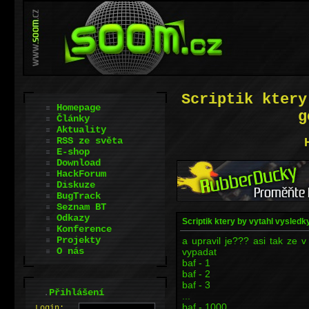
Scriptik ktery
Homepage
g
Články
Aktuality
RSS ze světa
E-shop
Download
HackForum
Diskuze
BugTrack
Seznam BT
Odkazy
Scriptik ktery by vytahl vysledky
Konference
Projekty
a upravil je??? asi tak ze 
O nás
vypadat
baf - 1
baf - 2
baf - 3
.
Přihlášení
...
baf - 1000
L
o
gin: