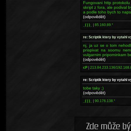
Fungovani http protokolu j
skript z fora, ale podival 
a podle toho bych to nap
(odpovědět)
_( | )_
|
85.160.89.*
re: Scriptik ktery by vytahl v
nj, ja uz se o tom nehod
prispivat na soomu nema
vulgarnim pripominkam be
(odpovědět)
cP
|
213.84.233.136/192.168.
re: Scriptik ktery by vytahl v
tobe taky ;)
(odpovědět)
_( | )_
|
90.176.138.*