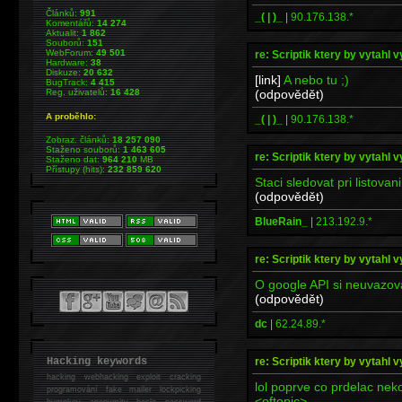
Článků:
991
_( | )_
|
90.176.138.*
Komentářů:
14 274
Aktualit:
1 862
Souborů:
151
WebForum:
49 501
re: Scriptik ktery by vytahl v
Hardware:
38
Diskuze:
20 632
[link]
A nebo tu ;)
BugTrack:
4 415
(odpovědět)
Reg. uživatelů:
16 428
A proběhlo:
_( | )_
|
90.176.138.*
Zobraz. článků:
18 257 090
Staženo souborů:
1 463 605
re: Scriptik ktery by vytahl v
Staženo dat:
964 210
MB
Přístupy (hits):
232 859 620
Staci sledovat pri listovan
(odpovědět)
BlueRain_
|
213.192.9.*
re: Scriptik ktery by vytahl v
O google API si neuvazov
(odpovědět)
dc
|
62.24.89.*
re: Scriptik ktery by vytahl v
Hacking keywords
hacking
webhacking exploit cracking
lol poprve co prdelac neko
programování fake mailer lockpicking
<oftopic>
bumpkey anonymity heslo password