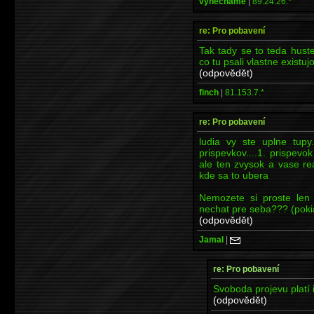
vynechame
|
89.24.26.*
re: Pro pobavení
Tak tady se to teda hust
co tu psali vlastne existujo
(odpovědět)
finch
|
81.153.7.*
re: Pro pobavení
ludia vy ste uplne tupy
prispevkov....1. prispev
ale ten zvysok a vase re
kde sa to ubera
Nemozete si proste len 
nechat pre seba??? (poki
(odpovědět)
Jamal
|
re: Pro pobavení
Svoboda projevu platí i 
(odpovědět)