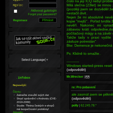
číslo na její ICQ nebyl probl
Milá slečna (23let) se mnou
H
e
slo:
(později jsem se dozvěděl že
Aktivovat
a
utologin
nestačil divit..
Forgot your password?
Nejen že mi absolutně nevěři
Registrace
kopie "mejlů".. Pořád tvrdila 
nevěří. Nakonec mi vynad
zábavou krátí odpoledne,do 
počítačový mágy a na závěr 
Takže tady v praxi vydíte
zásluze potrestán"
Btw: Demence je nekonečná 
Ps: Klidně to smažte..
Select Language
▼
----------
Windows started-press reset 
(odpovědět)
Mr.Wrecker
|
.
Infobox
Nejnovější:
re: Pro pobavení
Články:
ale zasmál jsem se pěkně 
Zabraňte zneužití svých dat
(odpovědět)
Skrytí oprávnění v Androidu (CVE-
2019-2089)
polly
|
62.245.78.*
Studie: Třetina českých e-shopů
má bezpečnostní problémy!
Aktuality: