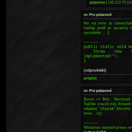
gugumaa
|
195.113.79.10/
re: Pro pobavení
No na mne to zanechalo 
hadaji jestli je spravny
vyrostete ... ;)
----------
public static void m
throw new Unsupp
implemented!");
}
(odpovědět)
pr0ph3t
re: Pro pobavení
$oom == $hit : Nechceš 
Takhle vracíš můj thread 
nějakej "chytrák",kterýh
mne.. :o))
----------
Windows started-press res
(odpovědět)