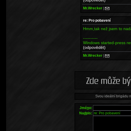
Mr.Wrecker
|
re: Pro pobavení
Hmm,tak než jsem to nada
----------
Windows started-press res
(odpovědět)
Mr.Wrecker
|
Svou ideální brigádu 
Jmé
n
o:
Na
d
pis: