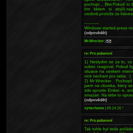
pochopí... Btw:Pokud to 
tím kktem si stojíš,n
osobně,protože za klávesni
----------
Windows started-press res
(odpovědět)
Mr.Wrecker
|
re: Pro pobavení
1) Nestydim se za to, co
vubec reagoval. Pokud b
situace na ceskem intern
nick necham pro sebe. :)
2) Mr.Wrecker : Pochopil j
jsem na cloveka, ktery s
zde sproste Emkei -e, ani
smazan. Na tebe to opravd
(odpovědět)
vynechame
|
89.24.26.*
re: Pro pobavení
Tak tohle byl teda pořádn