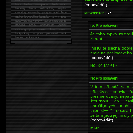
(odpovědět)
hack
hacker anonymous hackforums
hacking
heslo webhacking exploit
Mr.Wrecker
|
cracking anonymity programování fake
mailer lockpicking bumpkey anonymous
password hack proxy hacker hackforums
re: Pro pobavení
hacking heslo webhacking exploit
cracking programování fake mailer
Ja toho typka zastrel
lockpicking bumpkey password hack
hacker
hackforums
zbrani.
IMHO te slecna dobre 
hraje na pocitacoveho
(odpovědět)
HC
|
90.183.61.*
re: Pro pobavení
V tom případě sem to
příspěvku nebylo ř
přesměrovány, nepatřil
šťournout do násle
porušil,abych mohl
tajemstvý.." - docela 
že tam jsou její maily
(odpovědět)
mil4n