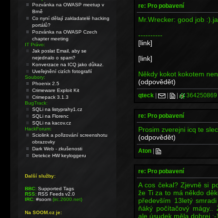
Pozvánka na OWASP meetup v
re: Pro pobavení
Brně
Mr.Wrecker: good job :).ja
Co nyní dělají zakladatelé hacking
portálů?
Pozvánka na OWASP Czech
----------
chapter meeting
[link]
IT Právo:
Jak poslat Email, aby se
[link]
nejednalo o spam?
Konverzace na ICQ jako důkaz.
Uveřejnění cizích fotografií
Někdy kokot kokotem není,
Soubory:
(odpovědět)
Phoenix 2.5
Crimeware Exploit Kit
qteck
|
|
|
364250869
Crimepack 3.1.3
BugTrack:
SQLi na listyprahy1.cz
re: Pro pobavení
SQLi na Florenc
SQLi na kacov.cz
Prosim zverejni icq te slec
HackForum:
Sciolink a pořizování screenshotu
(odpovědět)
obrazovky
Dark Web - zkušenosti
Aton
|
Detekce HW keyloggeru
re: Pro pobavení
Další služby:
A cos čekal? Zjevně si po
BBC:
Supported Tags
že Ti za to má někdo děk
RSS:
RSS Feeds v2.0
především 13letý smradi 
IRC:
#soom
(irc.2600.net)
ňáký počítačový mágy.. 
Na SOOM.cz je:
ale úsudek měla dobrej ;-