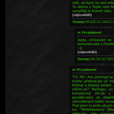
celé, asi bych se nad sebo
Ta slečna z Teplic nám b
vymýšlejí ty krásné vtipy.
(odpovědět)
Yazatap
|
80.232.117.20/217.
re: Pro pobavení
Jejda, omlouvám se 
komunikovala s člověk
:-))
(odpovědět)
Yazatap
|
80.232.117.20/2
re: Pro pobavení
TO: HC- Ano pochopil jsi
trochu přehnal,ale už má
kritizují a shazují ostat
mlčím,ne? Nechápu co s
kompenzují tím,že z 
poradili,nebo se objekt
ušmudlaných řádků nezach
Psal jsem to proto,abych 
tzv. "WhiteHackera" (Bt
jedincům víše popsan