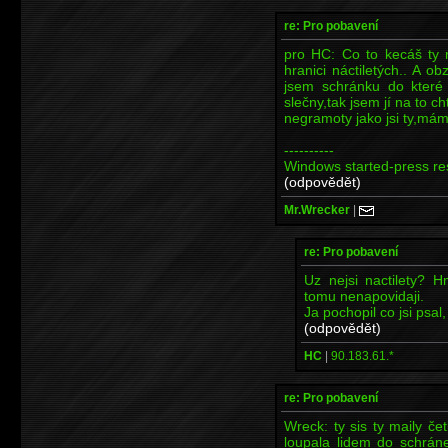
re: Pro pobavení
pro HC: Co to kecáš ty 
hranici náctiletých.. A o
jsem schránku do které 
slečny,tak jsem jí na to 
negramoty jako jsi ty,má
----------
Windows started-press res
(odpovědět)
Mr.Wrecker
|
re: Pro pobavení
Uz nejsi nactilety? 
tomu nenapovidaji.
Ja pochopil co jsi psal,
(odpovědět)
HC
|
90.183.61.*
re: Pro pobavení
Wreck: ty sis ty maily č
loupala lidem do schráne