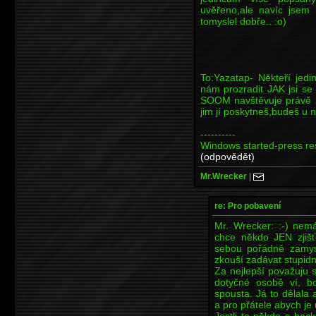
uvěřeno,ale navíc jsem 
tomyslel dobře.. :o)
To:Yazatap- Někteří jedi
nám prozradit JAK jsi se
SOOM navštěvuje právě z
jim jí poskytneš,budeš u n
----------
Windows started-press res
(odpovědět)
Mr.Wrecker
|
re: Pro pobavení
Mr. Wrecker: :-) nem
chce někdo JEN zjiš
sebou pořádně zamysl
zkouší zadávat stupidní
Za nejlepší považuju s
dotyčné osobě ví, bo
spousta. Já to dělala
a pro přátele abych je 
Jestli to někdo s hac