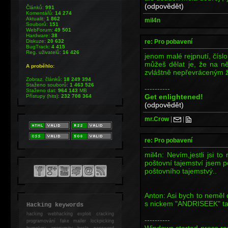
(odpovědět)
Článků:
991
Komentářů:
14 274
Aktualit:
1 862
mil4n
Souborů:
151
WebForum:
49 501
Hardware:
38
re: Pro pobavení
Diskuze:
20 632
BugTrack:
4 415
Reg. uživatelů:
16 426
jenom malé rejpnutí, číslo
můžeš dělat je, že na ně
A proběhlo:
zvláštně nepřevráceným ž
Zobraz. článků:
18 249 394
Staženo souborů:
1 463 526
----------
Staženo dat:
964 143
MB
Get enlightened!
Přístupy (hits):
232 708 364
(odpovědět)
mr.Crow
|
|
re: Pro pobavení
mil4n: Nevím,jestli jsi t
poštovní tajemství jsem 
poštovního tajemstvý..
Anton: Asi bych to neměl 
s nickem "ANDRISEEK" tak
Hacking keywords
hacking
webhacking exploit cracking
----------
programování fake mailer lockpicking
Windows started-press res
bumpkey anonymity heslo password