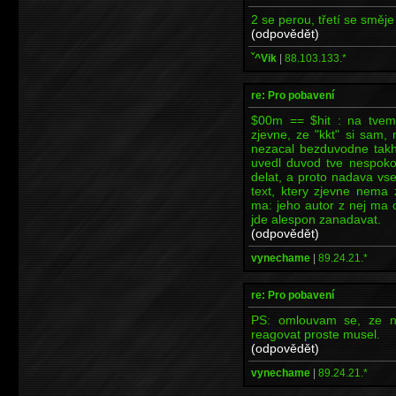
2 se perou, třetí se směje
(odpovědět)
ˇ^Vik
|
88.103.133.*
re: Pro pobavení
$00m == $hit : na tvem 
zjevne, ze "kkt" si sam, 
nezacal bezduvodne takhl
uvedl duvod tve nespokoj
delat, a proto nadava vs
text, ktery zjevne nema
ma: jeho autor z nej ma 
jde alespon zanadavat.
(odpovědět)
vynechame
|
89.24.21.*
re: Pro pobavení
PS: omlouvam se, ze na
reagovat proste musel.
(odpovědět)
vynechame
|
89.24.21.*