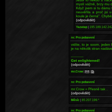
myslí vážně, brzy mu d
Když jsem si tu dámu tr
neuvěřila a proč jsi 
koule je černá". Chybějí
(odpovědět)
Yazatap
|
195.189.142.242
re: Pro pobavení
vidíte, to je soom, jeden
je na několik stran nadáve
----------
Get enlightened!
(odpovědět)
mr.Crow
|
|
re: Pro pobavení
mr.Crow = Přesně tak ..
(odpovědět)
Měsíc
|
85.207.199.*
re: Pro pobavení