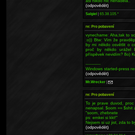
asi nikdo nic nenadělá..
(odpovědět)
Salgiel
|
65.38.105.*
re: Pro pobavení
vynechame: Aha,tak to so
:o)) Btw: Vím že pravdě
by mi někdo osvětlit o 
proč by někdo urážel 
příspěvek nevidím? 8o) K
----------
Windows started-press res
(odpovědět)
Mr.Wrecker
|
re: Pro pobavení
To je prave duvod, proc
nenapsal. $oom == $shit z
"soom, zhebnete
ps: emkei si kkt!"
Nejsem si uz jist, zda to 
(odpovědět)