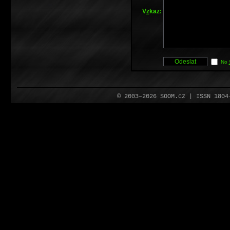
V
z
kaz:
No
© 2003–2026 SOOM.cz | ISSN 180