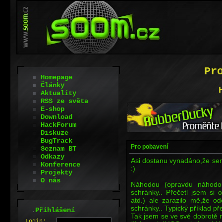
Pr
Homepage
Články
Aktuality
RSS ze světa
E-shop
Download
HackForum
Diskuze
BugTrack
Pro pobavení
Seznam BT
Odkazy
Asi dostanu vynadáno,že sem 
Konference
:)
Projekty
O nás
Náhodou (opravdu náhodo
schránky.. Přečetl jsem si 
atd.) ale zarazilo mě,že od
schránky.. Typický příklad p
.
Přihlášení
Tak jsem se ve své dobrotě r
L
o
gin: