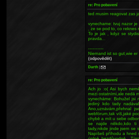
re: Pro pobavení
ted musim reagovat zas ja
vynechame: tvuj nazor je
, ze se pod to, co reknes
To je jak , kdyz se stydis
pravda...
----------
Niemand ist so gut,wie er 
(odpovědět)
Darth
|
re: Pro pobavení
Ach jo :o( Asi bych nemě
mezi ostatními,ale nedá mi
vynecháme: Bohužel jsi 
jediný kdo tady nadával
Ano,uznávám,přehnal jse
webfórum,tak víš,jaké po
chybě a mít u sebe odbor
se najde někdo,kdo ti
tady,nikde jinde jsem se s
Napíšeš příhodu a hned s
úplně bezdůvodně.. Tí