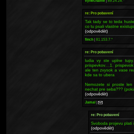
vynechame
|
89.24.26.*
re: Pro pobavení
Tak tady se to teda hust
co tu psali vlastne existujo
(odpovědět)
finch
|
81.153.7.*
re: Pro pobavení
ludia vy ste uplne tupy
prispevkov....1. prispev
ale ten zvysok a vase re
kde sa to ubera
Nemozete si proste len 
nechat pre seba??? (poki
(odpovědět)
Jamal
|
re: Pro pobavení
Svoboda projevu platí i 
(odpovědět)