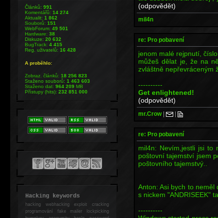
(odpovědět)
Článků:
991
Komentářů:
14 274
Aktualit:
1 862
mil4n
Souborů:
151
WebForum:
49 501
Hardware:
38
re: Pro pobavení
Diskuze:
20 632
BugTrack:
4 415
Reg. uživatelů:
16 428
jenom malé rejpnutí, číslo
můžeš dělat je, že na ně
A proběhlo:
zvláštně nepřevráceným ž
Zobraz. článků:
18 256 823
Staženo souborů:
1 463 603
----------
Staženo dat:
964 209
MB
Get enlightened!
Přístupy (hits):
232 851 000
(odpovědět)
mr.Crow
|
|
re: Pro pobavení
mil4n: Nevím,jestli jsi t
poštovní tajemství jsem 
poštovního tajemstvý..
Anton: Asi bych to neměl 
s nickem "ANDRISEEK" tak
Hacking keywords
hacking
webhacking exploit cracking
----------
programování fake mailer lockpicking
Windows started-press res
bumpkey anonymity heslo password