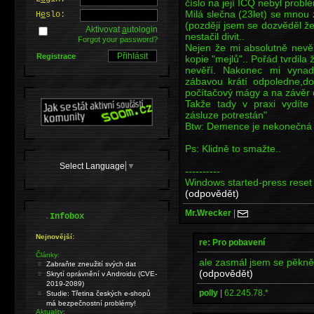
číslo na její ICQ nebyl probl
Milá slečna (23let) se mnou
H
e
slo:
(později jsem se dozvěděl že
Aktivovat
a
utologin
nestačil divit..
Forgot your password?
Nejen že mi absolutně nevěři
Registrace
kopie "mejlů".. Pořád tvrdila 
nevěří. Nakonec mi vynad
zábavou krátí odpoledne,do 
počítačový mágy a na závěr 
Takže tady v praxi vydíte
zásluze potrestán"
Btw: Demence je nekonečná 
Ps: Klidně to smažte..
Select Language
▼
----------
Windows started-press reset 
(odpovědět)
Mr.Wrecker
|
.
Infobox
Nejnovější:
re: Pro pobavení
Články:
ale zasmál jsem se pěkně 
Zabraňte zneužití svých dat
(odpovědět)
Skrytí oprávnění v Androidu (CVE-
2019-2089)
polly
|
62.245.78.*
Studie: Třetina českých e-shopů
má bezpečnostní problémy!
Aktuality: