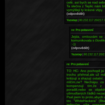
celé, asi bych se nad sebo
Ta slečna z Teplic nám b
vymýšlejí ty krásné vtipy.
(odpovědět)
Yazatap
|
80.232.117.20/217.
re: Pro pobavení
Jejda, omlouvám se 
komunikovala s člověk
:-))
(odpovědět)
Yazatap
|
80.232.117.20/2
re: Pro pobavení
TO: HC- Ano pochopil jsi
trochu přehnal,ale už má
kritizují a shazují ostat
mlčím,ne? Nechápu co s
kompenzují tím,že z 
poradili,nebo se objekt
ušmudlaných řádků nezach
Psal jsem to proto,abych 
tzv. "WhiteHackera" (Bt
jedincům víše popsan