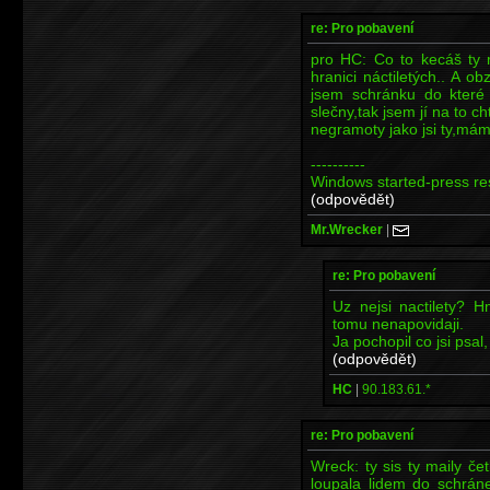
re: Pro pobavení
pro HC: Co to kecáš ty 
hranici náctiletých.. A o
jsem schránku do které 
slečny,tak jsem jí na to 
negramoty jako jsi ty,má
----------
Windows started-press res
(odpovědět)
Mr.Wrecker
|
re: Pro pobavení
Uz nejsi nactilety? 
tomu nenapovidaji.
Ja pochopil co jsi psal,
(odpovědět)
HC
|
90.183.61.*
re: Pro pobavení
Wreck: ty sis ty maily č
loupala lidem do schráne