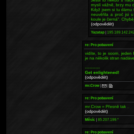
myslí vážně, brzy mu d
Když jsem si tu dámu tr
neuvěřila a proč jsi 
koule je černá". Chybějí
(odpovědět)
Yazatap
|
195.189.142.242
re: Pro pobavení
vidíte, to je soom, jeden
je na několik stran nadáve
----------
Get enlightened!
(odpovědět)
mr.Crow
|
|
re: Pro pobavení
mr.Crow = Přesně tak ..
(odpovědět)
Měsíc
|
85.207.199.*
re: Pro pobavení