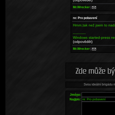
Mr.Wrecker
|
re: Pro pobavení
Hmm,tak než jsem to nada
----------
Windows started-press res
(odpovědět)
Mr.Wrecker
|
Svou ideální brigádu 
Jmé
n
o:
Na
d
pis: