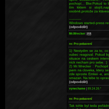
pochopí... Btw:Pokud to 
tím kktem si stojíš,n
osobně,protože za klávesni
----------
Windows started-press res
(odpovědět)
Mr.Wrecker
|
re: Pro pobavení
1) Nestydim se za to, co
vubec reagoval. Pokud b
situace na ceskem intern
nick necham pro sebe. :)
2) Mr.Wrecker : Pochopil j
jsem na cloveka, ktery s
zde sproste Emkei -e, ani
smazan. Na tebe to opravd
(odpovědět)
vynechame
|
89.24.26.*
re: Pro pobavení
Tak tohle byl teda pořádn