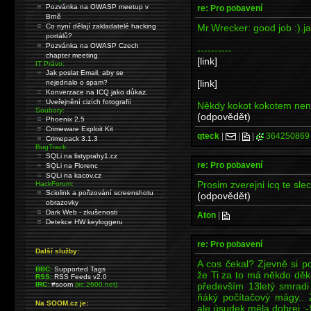
Pozvánka na OWASP meetup v
re: Pro pobavení
Brně
Mr.Wrecker: good job :).ja
Co nyní dělají zakladatelé hacking
portálů?
Pozvánka na OWASP Czech
----------
chapter meeting
[link]
IT Právo:
Jak poslat Email, aby se
[link]
nejednalo o spam?
Konverzace na ICQ jako důkaz.
Uveřejnění cizích fotografií
Někdy kokot kokotem není,
Soubory:
(odpovědět)
Phoenix 2.5
Crimeware Exploit Kit
qteck
|
|
|
364250869
Crimepack 3.1.3
BugTrack:
SQLi na listyprahy1.cz
re: Pro pobavení
SQLi na Florenc
SQLi na kacov.cz
Prosim zverejni icq te slec
HackForum:
Sciolink a pořizování screenshotu
(odpovědět)
obrazovky
Dark Web - zkušenosti
Aton
|
Detekce HW keyloggeru
re: Pro pobavení
Další služby:
A cos čekal? Zjevně si po
BBC:
Supported Tags
že Ti za to má někdo děk
RSS:
RSS Feeds v2.0
především 13letý smradi 
IRC:
#soom
(irc.2600.net)
ňáký počítačový mágy.. 
Na SOOM.cz je:
ale úsudek měla dobrej ;-