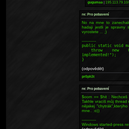
gugumaa
|
195.113.79.10/
re: Pro pobavení
No na mne to zanechalo 
hadaji jestli je spravny
vyrostete ... ;)
----------
public static void m
throw new Unsupp
implemented!");
}
(odpovědět)
pr0ph3t
re: Pro pobavení
$oom == $hit : Nechceš 
Takhle vracíš můj thread 
nějakej "chytrák",kterýh
mne.. :o))
----------
Windows started-press res
(odpovědět)