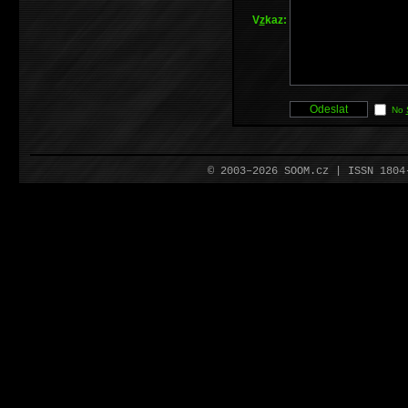
V
z
kaz:
No
© 2003–2026 SOOM.cz | ISSN 180