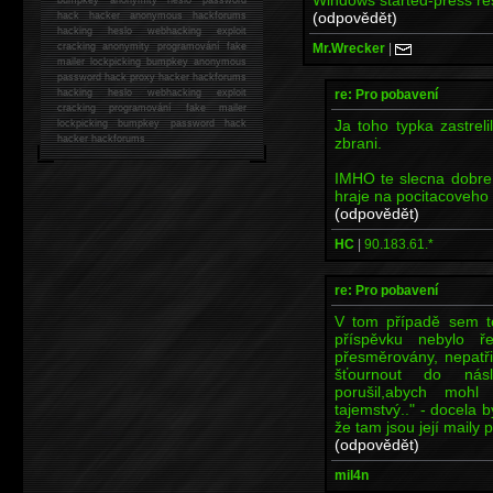
(odpovědět)
hack
hacker anonymous hackforums
hacking
heslo webhacking exploit
Mr.Wrecker
|
cracking anonymity programování fake
mailer lockpicking bumpkey anonymous
password hack proxy hacker hackforums
re: Pro pobavení
hacking heslo webhacking exploit
cracking programování fake mailer
Ja toho typka zastrel
lockpicking bumpkey password hack
hacker
hackforums
zbrani.
IMHO te slecna dobre 
hraje na pocitacoveho
(odpovědět)
HC
|
90.183.61.*
re: Pro pobavení
V tom případě sem to
příspěvku nebylo ř
přesměrovány, nepatřil
šťournout do násle
porušil,abych mohl
tajemstvý.." - docela 
že tam jsou její maily
(odpovědět)
mil4n