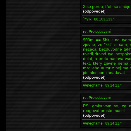
2 se perou, třetí se směje
(odpovědět)
ˇ^Vik
|
88.103.133.*
re: Pro pobavení
$00m == $hit : na tvem 
zjevne, ze "kkt" si sam, 
nezacal bezduvodne takhl
uvedl duvod tve nespokoj
delat, a proto nadava vs
text, ktery zjevne nema
ma: jeho autor z nej ma 
jde alespon zanadavat.
(odpovědět)
vynechame
|
89.24.21.*
re: Pro pobavení
PS: omlouvam se, ze na
reagovat proste musel.
(odpovědět)
vynechame
|
89.24.21.*