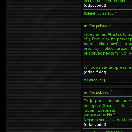
asi nikdo nic nenadělá..
(odpovědět)
Salgiel
|
65.38.105.*
re: Pro pobavení
vynechame: Aha,tak to so
:o)) Btw: Vím že pravdě
by mi někdo osvětlit o 
proč by někdo urážel 
příspěvek nevidím? 8o) K
----------
Windows started-press res
(odpovědět)
Mr.Wrecker
|
re: Pro pobavení
To je prave duvod, proc
nenapsal. $oom == $shit z
"soom, zhebnete
ps: emkei si kkt!"
Nejsem si uz jist, zda to 
(odpovědět)