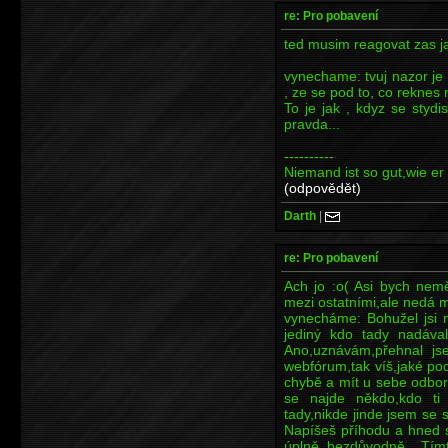
re: Pro pobavení
ted musim reagovat zas ja
vynechame: tvuj nazor je
, ze se pod to, co reknes
To je jak , kdyz se stydis
pravda...
----------
Niemand ist so gut,wie er 
(odpovědět)
Darth
|
re: Pro pobavení
Ach jo :o( Asi bych nemě
mezi ostatními,ale nedá mi
vynecháme: Bohužel jsi 
jediný kdo tady nadával
Ano,uznávám,přehnal jse
webfórum,tak víš,jaké po
chybě a mít u sebe odbor
se najde někdo,kdo ti
tady,nikde jinde jsem se s
Napíšeš příhodu a hned s
úplně bezdůvodně.. Tí