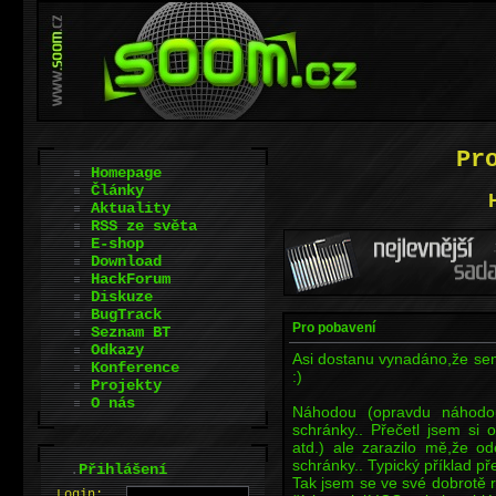
Pr
Homepage
Články
Aktuality
RSS ze světa
E-shop
Download
HackForum
Diskuze
BugTrack
Pro pobavení
Seznam BT
Odkazy
Asi dostanu vynadáno,že sem 
Konference
:)
Projekty
O nás
Náhodou (opravdu náhodo
schránky.. Přečetl jsem si 
atd.) ale zarazilo mě,že od
schránky.. Typický příklad p
.
Přihlášení
Tak jsem se ve své dobrotě r
L
o
gin: