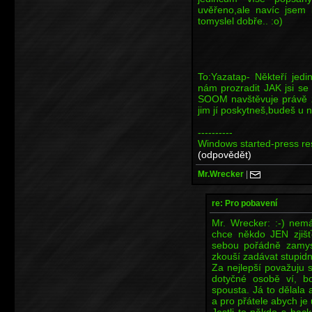
uvěřeno,ale navíc jsem 
tomyslel dobře.. :o)
To:Yazatap- Někteří jedi
nám prozradit JAK jsi se
SOOM navštěvuje právě z
jim jí poskytneš,budeš u n
----------
Windows started-press res
(odpovědět)
Mr.Wrecker
|
re: Pro pobavení
Mr. Wrecker: :-) nem
chce někdo JEN zjiš
sebou pořádně zamysl
zkouší zadávat stupidní
Za nejlepší považuju s
dotyčné osobě ví, bo
spousta. Já to dělala
a pro přátele abych je 
Jestli to někdo s hac