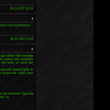
26.11.2007 22:15
#
ck. Holt my blondýny ...
26.11.2007 22:18
#
jak někteří lidé neustále
eří jedinci (tím nemyslím
.. Ale tohle už mých pár
r opravdu nejsem [píšu to
 úchyla atd. i když jsem
idem do schránek? Spousta
oha :o)