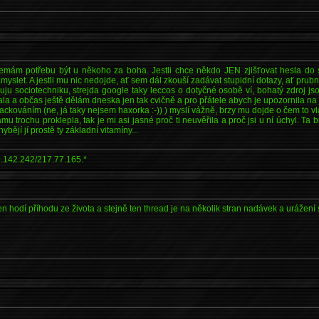
 nemám potřebu být u někoho za boha. Jestli chce někdo JEN zjišťovat hesla do
slet. A jestli mu nic nedojde, ať sem dál zkouší zadávat stupidní dotazy, ať prubne
uju sociotechniku, strejda google taky leccos o dotyčné osobě ví, bohatý zdroj jsou
ala a občas ještě dělám dneska jen tak cvičně a pro přátele abych je upozornila na 
hackováním (ne, já taky nejsem haxorka :-)) ) myslí vážně, brzy mu dojde o čem to vl
mu trochu proklepla, tak je mi asi jasné proč ti neuvěřila a proč jsi u ní úchyl. Ta b
ybějí jí prostě ty základní vitamíny...
.142.242/217.77.165.*
den hodí příhodu ze života a stejně ten thread je na několik stran nadávek a urážení s
..