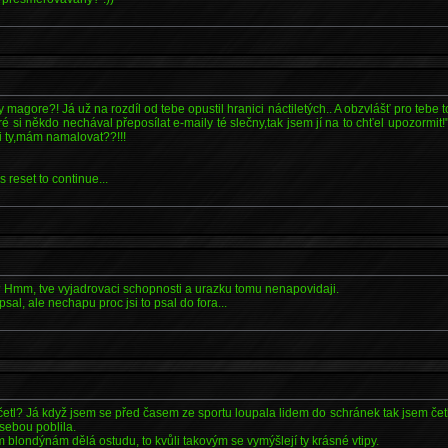
 magore?! Já už na rozdíl od tebe opustil hranici náctiletých.. A obzvlášť pro tebe 
é si někdo nechával přeposílat e-maily té slečny,tak jsem jí na to chťel upozorm
i ty,mám namalovat??!!!
 reset to continue...
y? Hmm, tve vyjadrovaci schopnosti a urazku tomu nenapovidaji.
psal, ale nechapu proc jsi to psal do fora...
 četl? Já když jsem se před časem ze sportu loupala lidem do schránek tak jsem četla
 sebou poblila.
m blondýnám dělá ostudu, to kvůli takovým se vymýšlejí ty krásné vtipy.