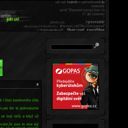
#
 i číslo bankovního účtu
.
ém,ale tím to jednoduché
se bojí virů) a když už
ecám,že jsou to sice její