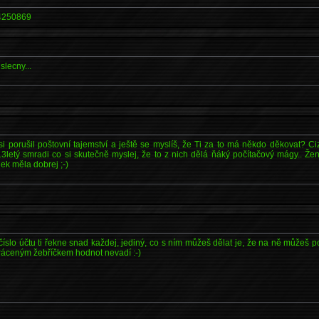
4250869
slecny...
i porušil poštovní tajemství a ještě se myslíš, že Ti za to má někdo děkovat? C
3letý smradi co si skutečně myslej, že to z nich dělá ňáký počítačový mágy.. Že
ek měla dobrej ;-)
číslo účtu ti řekne snad každej, jediný, co s ním můžeš dělat je, že na ně můžeš po
vráceným žebříčkem hodnot nevadí :-)