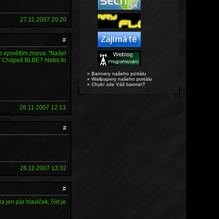
27.11.2007 20:20
#
to vysvětlím znova: "Našel
it!" Chápeš BLBE? Nebo to
» Bannery našeho portálu
» Wallpapery našeho portálu
» Chybí zde Váš banner?
26.11.2007 12:13
#
26.11.2007 13:32
#
 jen pár hlaviček, číst je