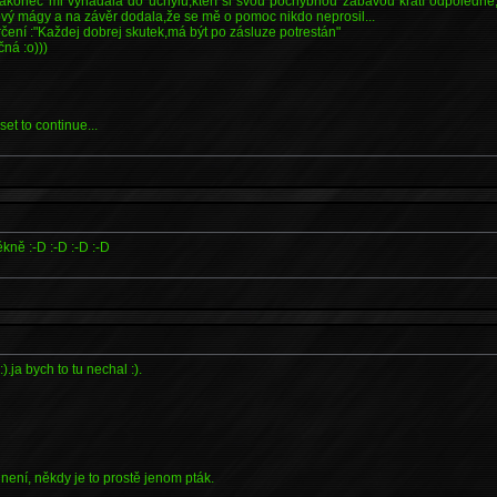
Nakonec mi vynadala do úchylů,kteří si svou pochybnou zábavou krátí odpoledne,
čový mágy a na závěr dodala,že se mě o pomoc nikdo neprosil...
 rčení :"Každej dobrej skutek,má být po zásluze potrestán"
ná :o)))
et to continue...
kně :-D :-D :-D :-D
).ja bych to tu nechal :).
ení, někdy je to prostě jenom pták.