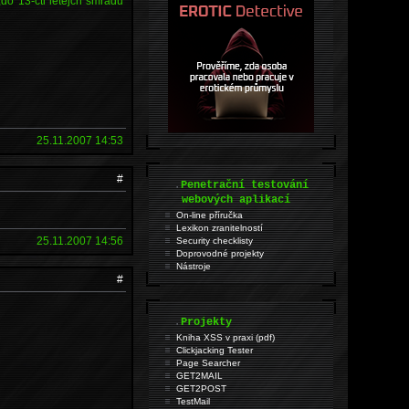
do 13-cti letejch smradů
25.11.2007 14:53
#
.
Penetrační testování
webových aplikací
On-line příručka
Lexikon zranitelností
25.11.2007 14:56
Security checklisty
Doprovodné projekty
Nástroje
#
.
Projekty
Kniha XSS v praxi (pdf)
Clickjacking Tester
Page Searcher
GET2MAIL
GET2POST
TestMail