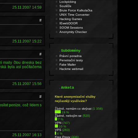
Lockpicking
Soutěže
25.11.2007 14:59
Brute Force Kalkulačka
UNIX Time Converter
Hacking Games
#
IEwebDOOR
SOOM Sessions
Anonymity Checker
25.11.2007 15:22
.
Subdomény
#
Právní poradna
Penetrační testy
izí maily čtou dneska bez
Fake Mailer
nská byla asi počítačema
Hackme webmail
25.11.2007 15:56
.
Anketa
#
Které anonymizační služby
nejčastěji využíváte?
sílat peníze, což lidem s
Źádné, nemám co skrývat
(1 358)
19 %
Žádné, nebojím se
(520)
7 %
VPN
(747)
10 %
VPS
(263)
4 %
25.11.2007 16:13
Free Proxy
(336)