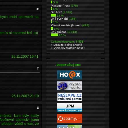
5 %
Placené Proxy
(278)
#
4 %
Síť TOR
(1 313)
18 %
,abych mohl upozornit na
Jiné P2P sítě
(186)
3 %
Vlastní zombie (botnet)
(492)
7 %
Jiný způsob
(1 843)
ení s ní rozumná řeč :o))
25 %
Celkem hlasovalo:
7 336
» Diskuze k této anketě
» Výsledky starších anket
25.11.2007 16:41
.
Doporučujeme
#
25.11.2007 21:10
#
chránka, kam byly maily
"poštovní tajemství jsem
si předem věděl o tom, že