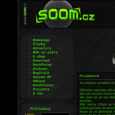
Homepage
Články
Aktuality
RSS ze světa
E-shop
Download
HackForum
Diskuze
BugTrack
Pro pobavení
Seznam BT
Odkazy
Asi dostanu vynadáno,že s
Konference
Projekty
Náhodou (opravdu náhodou
O nás
atd.) ale zarazilo mě,že 
Tak jsem se ve své dobr
skončilo..
Milá slečna (23let) se 
začala,tak jsem se nestačil
.
Přihlášení
Nejen že mi absolutně ne
L
o
gin: