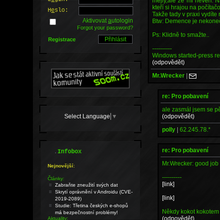
mejly,ale že mi nevěří. 
kteří si hrajou na počíta
H
e
slo:
Takže tady v praxi vydíte
Aktivovat
a
utologin
Btw: Demence je nekoneč
Forgot your password?
Ps: Klidně to smažte..
Registrace
----------
Windows started-press res
(odpovědět)
Mr.Wrecker
|
re: Pro pobavení
ale zasmál jsem se pě
Select Language
▼
(odpovědět)
polly
|
62.245.78.*
re: Pro pobavení
.
Infobox
Mr.Wrecker: good job :
Nejnovější:
----------
Články:
[link]
Zabraňte zneužití svých dat
Skrytí oprávnění v Androidu (CVE-
[link]
2019-2089)
Studie: Třetina českých e-shopů
Někdy kokot kokotem n
má bezpečnostní problémy!
(odpovědět)
Aktuality: