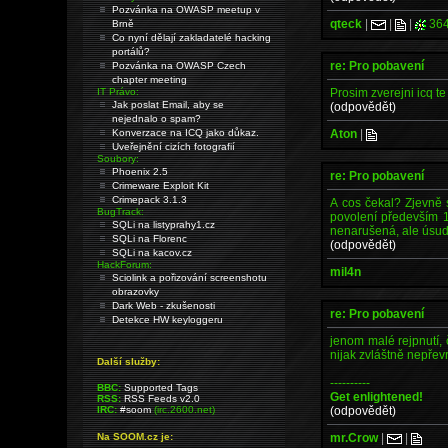
Pozvánka na OWASP meetup v
qteck
|
|
|
36
Brně
Co nyní dělají zakladatelé hacking
portálů?
re: Pro pobavení
Pozvánka na OWASP Czech
chapter meeting
Prosim zverejni icq te 
IT Právo:
Jak poslat Email, aby se
(odpovědět)
nejednalo o spam?
Aton
|
Konverzace na ICQ jako důkaz.
Uveřejnění cizích fotografií
Soubory:
Phoenix 2.5
re: Pro pobavení
Crimeware Exploit Kit
Crimepack 3.1.3
A cos čekal? Zjevně s
BugTrack:
povolení především 1
SQLi na listyprahy1.cz
nenarušená, ale úsud
SQLi na Florenc
(odpovědět)
SQLi na kacov.cz
HackForum:
mil4n
Sciolink a pořizování screenshotu
obrazovky
Dark Web - zkušenosti
re: Pro pobavení
Detekce HW keyloggeru
jenom malé rejpnutí, 
nijak zvláštně nepře
Další služby:
----------
BBC:
Supported Tags
Get enlightened!
RSS:
RSS Feeds v2.0
(odpovědět)
IRC:
#soom
(irc.2600.net)
mr.Crow
|
|
Na SOOM.cz je: