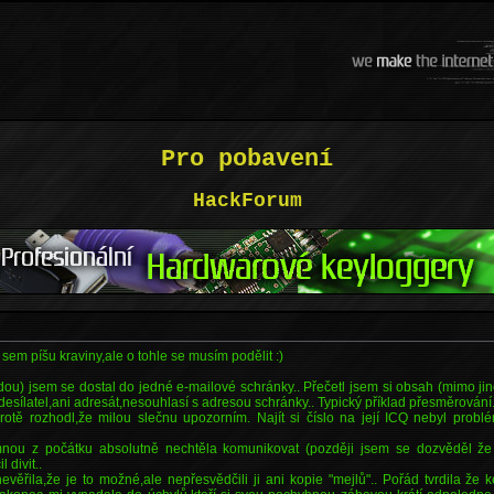
Pro pobavení
HackForum
em píšu kraviny,ale o tohle se musím podělit :)
) jsem se dostal do jedné e-mailové schránky.. Přečetl jsem si obsah (mimo jiné
odesílatel,ani adresát,nesouhlasí s adresou schránky.. Typický příklad přesměrování.
otě rozhodl,že milou slečnu upozorním. Najít si číslo na její ICQ nebyl probl
mnou z počátku absolutně nechtěla komunikovat (později jsem se dozvěděl že 
 divit..
věřila,že je to možné,ale nepřesvědčili ji ani kopie "mejlů".. Pořád tvrdila že k