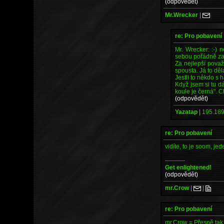
(odpovědět)
Mr.Wrecker
|
re: Pro pobavení
Mr. Wrecker: :-)
sebou pořádně zamy
Za nejlepší považ
spousta. Já to děl
Jestli to někdo s 
Když jsem si tu dá
koule je černá". Ch
(odpovědět)
Yazatap
|
195.189
re: Pro pobavení
vidíte, to je soom, je
----------
Get enlightened!
(odpovědět)
mr.Crow
|
|
re: Pro pobavení
mr.Crow = Přesně tak 