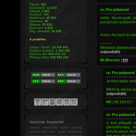
Článků:
991
Komentářů:
14 274
re: Pro pobavení
Aktualit:
1 862
Souborů:
151
mil4n: Nevím,jestli 
WebForum:
49 501
Hardware:
38
porušování poštovního
Diskuze:
20 632
BugTrack:
4 415
Reg. uživatelů:
16 428
Anton: Asi bych to ne
A proběhlo:
----------
Windows started-press
Zobraz. článků:
18 256 891
Staženo souborů:
1 463 605
(odpovědět)
Staženo dat:
964 210
MB
Přístupy (hits):
232 852 243
Mr.Wrecker
|
re: Pro pobavení
Ja toho typka zast
IMHO te slecna do
(odpovědět)
HC
|
90.183.61.*
re: Pro pobavení
Hacking keywords
V tom případě s
přesměrovány, ne
hacking
webhacking exploit cracking
porušil,abych moh
programování fake mailer lockpicking
tam jsou její mai
bumpkey anonymity heslo password