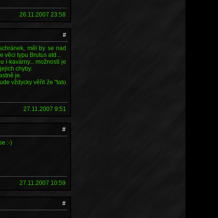
26.11.2007 23:58
#
 schránek, měl by se nad
 věci typu Brutus atd...
 i-kavárny... možností je
jejich chyby.
astně je.
ude vždycky věřit že "tato
27.11.2007 9:51
#
e :-)
27.11.2007 10:59
#