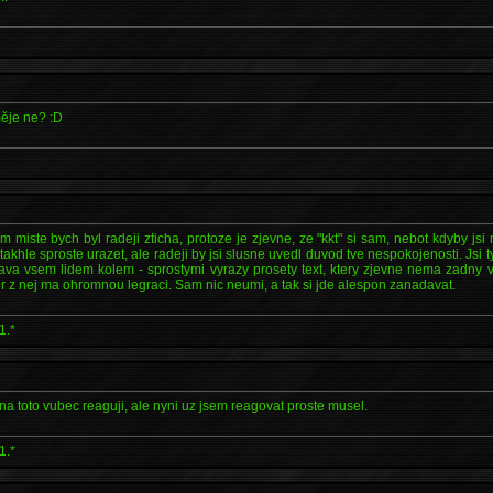
měje ne? :D
 miste bych byl radeji zticha, protoze je zjevne, ze "kkt" si sam, nebot kdyby jsi 
khle sproste urazet, ale radeji by jsi slusne uvedl duvod tve nespokojenosti. Jsi t
dava vsem lidem kolem - sprostymi vyrazy prosety text, ktery zjevne nema zadny 
 z nej ma ohromnou legraci. Sam nic neumi, a tak si jde alespon zanadavat.
1.*
a toto vubec reaguji, ale nyni uz jsem reagovat proste musel.
1.*