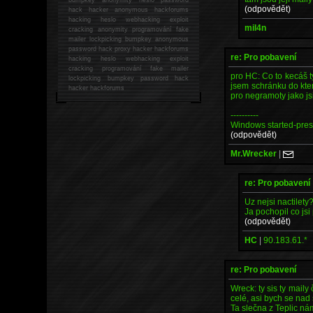
(odpovědět)
hack
hacker anonymous hackforums
hacking
heslo webhacking exploit
mil4n
cracking anonymity programování fake
mailer lockpicking bumpkey anonymous
password hack proxy hacker hackforums
re: Pro pobavení
hacking heslo webhacking exploit
cracking programování fake mailer
pro HC: Co to kecáš ty
lockpicking bumpkey password hack
jsem schránku do kter
hacker
hackforums
pro negramoty jako js
----------
Windows started-press
(odpovědět)
Mr.Wrecker
|
re: Pro pobavení
Uz nejsi nactilet
Ja pochopil co jsi 
(odpovědět)
HC
|
90.183.61.*
re: Pro pobavení
Wreck: ty sis ty maily
celé, asi bych se nad
Ta slečna z Teplic ná