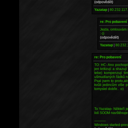
(odpovědět)
Yazatap
|
80.232.117
re: Pro pobavení
Jejda, omlouvám s
:-))
(odpovědět)
Yazatap
|
80.232.
re: Pro pobavení
TO: HC- Ano pochopil 
jen kritizují a shazu
tebe) kompenzují tím
ušmudlaných řádků ne
Psal jsem to proto,ab
kvůli jedincům víše 
tomyslel dobře.. :o)
To:Yazatap- Někteří j
lidí SOOM navštěvuje 
----------
Windows started-press