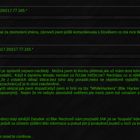
.20/217.77.165.*
e za zkomolení jména, zároveň jsem ještě komunikovala s člověkem co má nick Wre
117.20/217.77.165.*
jsi správně,nejsem náctiletý.. Možná jsem to trochu přehnal,ale už mám dost toho,
jí ostatní.. Když k danému tématu nemám co říct,tak mlčím,ne? Nechápu co si někt
,že z ostatních dělají blbce,bez toho aby poradili,nebo se objektivně vyjádřili
zachrání,už je to dost zakořeněné..
ych ukázal,jak jsem dopadl,když jsem si hrál na tzv. "WhiteHackera" (Btw. Hacke
popsaným]).. Nejen že mi nebylo absolutně uvěřeno,ale navíc jsem byl označen za
edinci mají silnější žaludek :o) Btw: Nechceš nám prozradit JAK jsi se "loupala" l
právě za účelem zjištění této informace a pokud jim jí poskytneš,budeš u nich za b
 reset to continue...