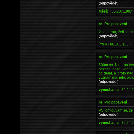
(odpovědět)
Měsíc
|
85.207.199.*
re: Pro pobavení
2 se perou, třetí se s
(odpovědět)
ˇ^Vik
|
88.103.133.*
re: Pro pobavení
$00m == $hit : na tvem
nezacal bezduvodne ta
co delat, a proto na
vyznam ma: jeho autor
(odpovědět)
vynechame
|
89.24.2
re: Pro pobavení
PS: omlouvam se, ze n
(odpovědět)
vynechame
|
89.24.2